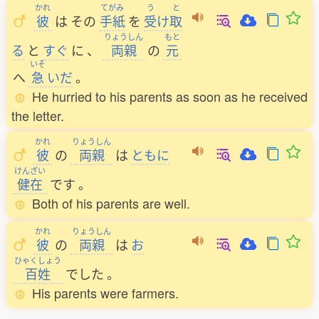
かれ
てがみ
う
と
彼
は
その
手紙
を
受
け
取
りょうしん
もと
る
と
すぐ
に
、
両親
の
元
いそ
へ
急
いだ
。
He hurried to his parents as soon as he received
the letter.
かれ
りょうしん
彼
の
両親
は
ともに
けんざい
健在
です
。
Both of his parents are well.
かれ
りょうしん
彼
の
両親
は
お
ひゃくしょう
百姓
でした
。
His parents were farmers.