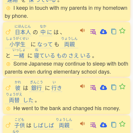
I keep in touch with my parents in my hometown
by phone.
にほんじん
なか
日本人
の
中
に
は
、
しょうがくせい
りょうしん
小学生
に
なって
も
両親
いっしょ
ね
と
一緒
に
寝
ている
もの
さえ
いる
。
Some Japanese may continue to sleep with both
parents even during elementary school days.
かれ
ぎんこう
い
彼
は
銀行
に
行
き
りょうがえ
両替
した
。
He went to the bank and changed his money.
こども
りょうしん
子供
は
しばしば
両親
なや