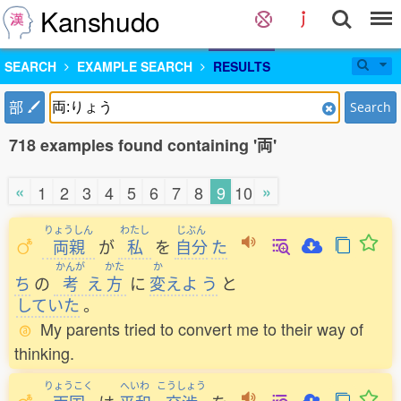
Kanshudo
SEARCH
EXAMPLE SEARCH
RESULTS
部
Search
718 examples found containing '両'
«
»
1
2
3
4
5
6
7
8
9
10
りょうしん
わたし
じぶん
両親
が
私
を
自分
た
かんが
かた
か
ち
の
考
え
方
に
変
えよ
う
と
していた
。
My parents tried to convert me to their way of
thinking.
りょうこく
へいわ
こうしょう