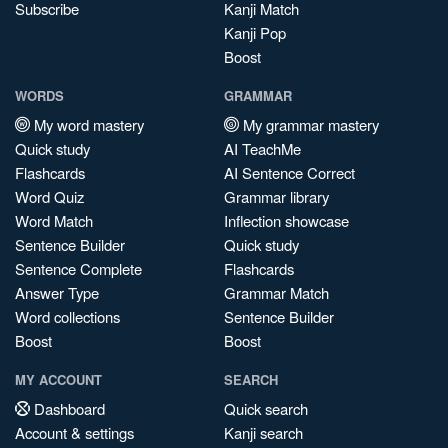
Subscribe
Kanji Match
Kanji Pop
Boost
WORDS
GRAMMAR
My word mastery
My grammar mastery
Quick study
AI TeachMe
Flashcards
AI Sentence Correct
Word Quiz
Grammar library
Word Match
Inflection showcase
Sentence Builder
Quick study
Sentence Complete
Flashcards
Answer Type
Grammar Match
Word collections
Sentence Builder
Boost
Boost
MY ACCOUNT
SEARCH
Dashboard
Quick search
Account & settings
Kanji search