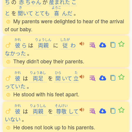
ち
の
赤
ちゃん
が
産
まれた
こ
き
よろこ
と
を
聞
いて
とても
喜
んだ
。
My parents were delighted to hear of the arrival
of our baby.
かれ
りょうしん
したが
彼
ら
は
両親
に
従
わ
なかった
。
They didn't obey their parents.
かれ
りょうあし
ひら
た
彼
は
両足
を
開
いて
立
っていた
。
He stood with his feet apart.
かれ
りょうしん
そんけい
彼
は
両親
を
尊敬
して
いない
。
He does not look up to his parents.