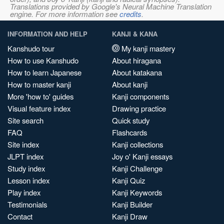
Translations provided by Google's Neural Machine Translation
engine. For more information see
credits
.
INFORMATION AND HELP
KANJI & KANA
Kanshudo tour
My kanji mastery
How to use Kanshudo
About hiragana
How to learn Japanese
About katakana
How to master kanji
About kanji
More 'how to' guides
Kanji components
Visual feature index
Drawing practice
Site search
Quick study
FAQ
Flashcards
Site index
Kanji collections
JLPT index
Joy o' Kanji essays
Study index
Kanji Challenge
Lesson index
Kanji Quiz
Play index
Kanji Keywords
Testimonials
Kanji Builder
Contact
Kanji Draw