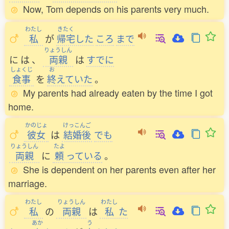
Now, Tom depends on his parents very much.
わたし
きたく
私
が
帰宅
した
ころ
まで
りょうしん
に
は
、
両親
は
すでに
しょくじ
お
食事
を
終
えていた
。
My parents had already eaten by the time I got
home.
かのじょ
けっこんご
彼女
は
結婚後
でも
りょうしん
たよ
両親
に
頼
っている
。
She is dependent on her parents even after her
marriage.
わたし
りょうしん
わたし
私
の
両親
は
私
た
あか
う