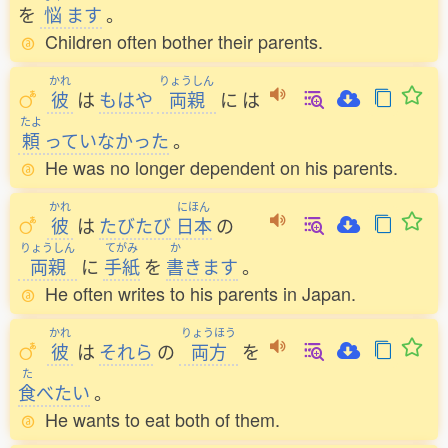
を
悩
ます
。
Children often bother their parents.
かれ
りょうしん
彼
は
もはや
両親
に
は
たよ
頼
っていなかった
。
He was no longer dependent on his parents.
かれ
にほん
彼
は
たびたび
日本
の
りょうしん
てがみ
か
両親
に
手紙
を
書
きます
。
He often writes to his parents in Japan.
かれ
りょうほう
彼
は
それら
の
両方
を
た
食
べたい
。
He wants to eat both of them.