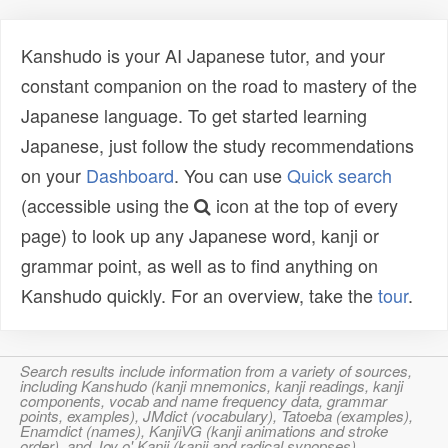
Kanshudo is your AI Japanese tutor, and your
constant companion on the road to mastery of the
Japanese language. To get started learning
Japanese, just follow the study recommendations
on your
Dashboard
. You can use
Quick search
(accessible using the
icon at the top of every
page) to look up any Japanese word, kanji or
grammar point, as well as to find anything on
Kanshudo quickly. For an overview, take the
tour
.
Search results include information from a variety of sources,
including Kanshudo (kanji mnemonics, kanji readings, kanji
components, vocab and name frequency data, grammar
points, examples), JMdict (vocabulary), Tatoeba (examples),
Enamdict (names), KanjiVG (kanji animations and stroke
order), and Joy o' Kanji (kanji and radical synopses).