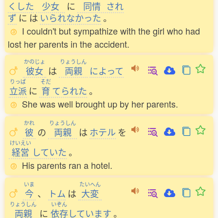
くした
少女
に
同情
され
ず
に
は
いられなかった
。
I couldn't but sympathize with the girl who had
lost her parents in the accident.
かのじょ
りょうしん
彼女
は
両親
によって
りっぱ
そだ
立派
に
育
てられた
。
She was well brought up by her parents.
かれ
りょうしん
彼
の
両親
は
ホテル
を
けいえい
経営
していた
。
His parents ran a hotel.
いま
たいへん
今
、
トム
は
大変
りょうしん
いぞん
両親
に
依存
しています
。