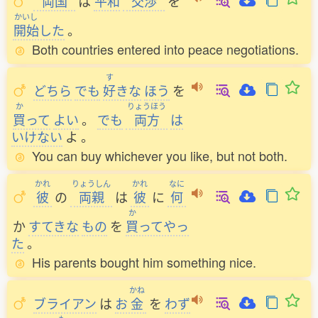
両国
は
平和
交渉
を
かいし
開始
した
。
Both countries entered into peace negotiations.
す
どちら
でも
好
きな
ほう
を
か
りょうほう
買
って
よい
。
でも
両方
は
いけない
よ
。
You can buy whichever you like, but not both.
かれ
りょうしん
かれ
なに
彼
の
両親
は
彼
に
何
か
か
すてきな
もの
を
買
ってやっ
た
。
His parents bought him something nice.
かね
ブライアン
は
お
金
を
わず