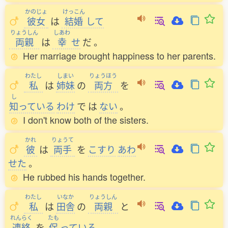
かのじょ
けっこん
彼女
は
結婚
して
りょうしん
しあわ
両親
は
幸
せ
だ
。
Her marriage brought happiness to her parents.
わたし
しまい
りょうほう
私
は
姉妹
の
両方
を
し
知
っている
わけ
で
は
ない
。
I don't know both of the sisters.
かれ
りょうて
彼
は
両手
を
こすり
あわ
せた
。
He rubbed his hands together.
わたし
いなか
りょうしん
私
は
田舎
の
両親
と
れんらく
たも
連絡
を
保
っている
。