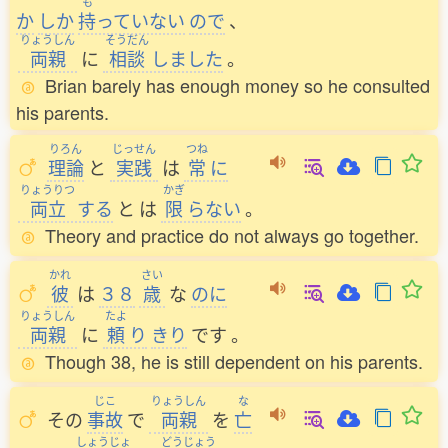
も
か
しか
持
っていない
ので
、
りょうしん
そうだん
両親
に
相談
しました
。
Brian barely has enough money so he consulted
his parents.
りろん
じっせん
つね
理論
と
実践
は
常
に
りょうりつ
かぎ
両立
する
と
は
限
らない
。
Theory and practice do not always go together.
かれ
さい
彼
は
３８
歳
な
のに
りょうしん
たよ
両親
に
頼
り
きり
です
。
Though 38, he is still dependent on his parents.
じこ
りょうしん
な
その
事故
で
両親
を
亡
しょうじょ
どうじょう