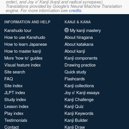
order), and Joy o' Kanji (kanji and radical synopses).
Translations provided by Google's Neural Machine Translation
engine. For more information see
credits
.
INFORMATION AND HELP
KANJI & KANA
Kanshudo tour
My kanji mastery
How to use Kanshudo
About hiragana
How to learn Japanese
About katakana
How to master kanji
About kanji
More 'how to' guides
Kanji components
Visual feature index
Drawing practice
Site search
Quick study
FAQ
Flashcards
Site index
Kanji collections
JLPT index
Joy o' Kanji essays
Study index
Kanji Challenge
Lesson index
Kanji Quiz
Play index
Kanji Keywords
Testimonials
Kanji Builder
Contact
Kanji Draw