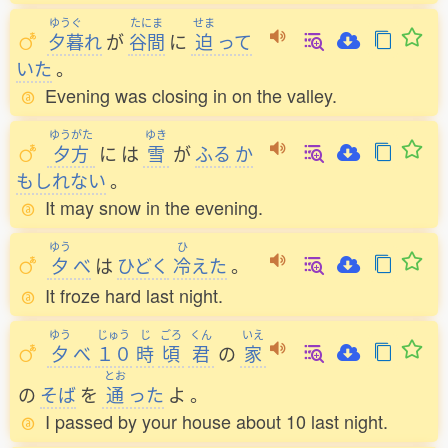
ゆうぐ
たにま
せま
夕暮
れ
が
谷間
に
迫
って
いた
。
Evening was closing in on the valley.
ゆうがた
ゆき
夕方
に
は
雪
が
ふる
か
もしれない
。
It may snow in the evening.
ゆう
ひ
夕
べ
は
ひどく
冷
えた
。
It froze hard last night.
ゆう
じゅう
じ
ごろ
くん
いえ
夕
べ
１０
時
頃
君
の
家
とお
の
そば
を
通
った
よ
。
I passed by your house about 10 last night.