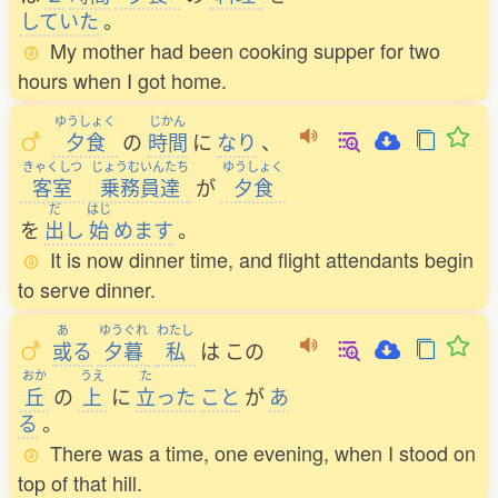
していた
。
My mother had been cooking supper for two
hours when I got home.
ゆうしょく
じかん
夕食
の
時間
に
なり
、
きゃくしつ
じょうむいんたち
ゆうしょく
客室
乗務員達
が
夕食
だ
はじ
を
出
し
始
めます
。
It is now dinner time, and flight attendants begin
to serve dinner.
あ
ゆうぐれ
わたし
或
る
夕暮
私
は
この
おか
うえ
た
丘
の
上
に
立
った
こと
が
あ
る
。
There was a time, one evening, when I stood on
top of that hill.