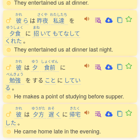
They entertained us at dinner.
かれ
さくや
わたしたち
彼
ら
は
昨夜
私達
を
ゆうしょく
まね
夕食
に
招
いて
もてなして
くれた
。
They entertained us at dinner last night.
かれ
ゆう
しょくぜん
彼
は
夕
食前
に
べんきょう
勉強
を
する
こと
に
してい
る
。
He makes a point of studying before supper.
かれ
ゆうがた
おそ
きたく
彼
は
夕方
遅
く
に
帰宅
した
。
He came home late in the evening.