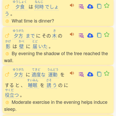
ゆうしょく
なんじ
夕食
は
何時
でしょ
う
。
What time is dinner?
ゆうがた
き
夕方
まで
に
その
木
の
かげ
かべ
とど
影
は
壁
に
届
いた
。
By evening the shadow of the tree reached the
wall.
ゆうがた
てきど
うんどう
夕方
に
適度
な
運動
を
すいみん
さそ
する
と
、
睡眠
を
誘
う
の
に
やくだ
役立
つ
。
Moderate exercise in the evening helps induce
sleep.