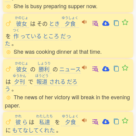
She is busy preparing supper now.
かのじょ
ゆうしょく
彼女
は
その
とき
夕食
つく
を
作
っている
ところ
だっ
た
。
She was cooking dinner at that time.
かのじょ
しょうり
彼女
の
勝利
の
ニュース
ゆうかん
ほうどう
は
夕刊
で
報道
される
だろ
う
。
The news of her victory will break in the evening
paper.
かれ
わたしたち
ゆうしょく
彼
ら
は
私達
を
夕食
に
もてなしてくれた
。