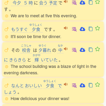
今夕
５
時
に
会
う
予定
で
す
。
We are to meet at five this evening.
ゆうしょく
もうすぐ
夕食
です
。
It'll soon be time for dinner.
こうしゃ
ゆうぐ
なか
その
校舎
は
夕暮
れ
の
中
かがや
に
きらきら
と
輝
いていた
。
The school building was a blaze of light in the
evening darkness.
ゆうしょく
なんと
おいしい
夕食
で
しょう
。
How delicious your dinner was!