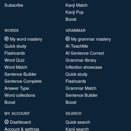
Subscribe
Kanji Match
Kanji Pop
Boost
WORDS
GRAMMAR
My word mastery
My grammar mastery
Quick study
AI TeachMe
Flashcards
AI Sentence Correct
Word Quiz
Grammar library
Word Match
Inflection showcase
Sentence Builder
Quick study
Sentence Complete
Flashcards
Answer Type
Grammar Match
Word collections
Sentence Builder
Boost
Boost
MY ACCOUNT
SEARCH
Dashboard
Quick search
Account & settings
Kanji search