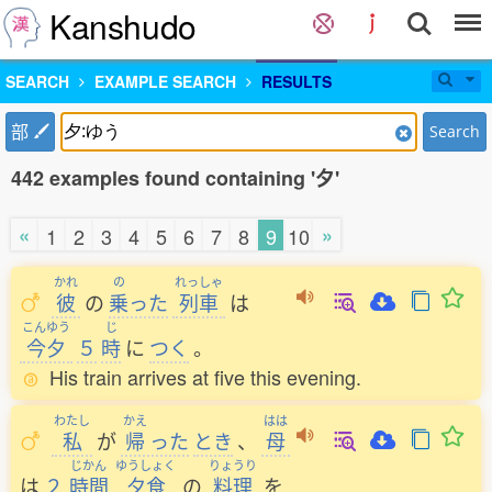
Kanshudo
SEARCH
EXAMPLE SEARCH
RESULTS
部
Search
442 examples found containing '夕'
«
»
1
2
3
4
5
6
7
8
9
10
かれ
の
れっしゃ
彼
の
乗
った
列車
は
こんゆう
じ
今夕
５
時
に
つく
。
His train arrives at five this evening.
わたし
かえ
はは
私
が
帰
った
とき
、
母
じかん
ゆうしょく
りょうり
は
２
時間
夕食
の
料理
を