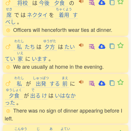
将校
は
今後
夕食
の
せき
ちゃくよう
席
で
は
ネクタイ
を
着用
す
べし
。
Officers will henceforth wear ties at dinner.
わたし
ゆうがた
私
たち
は
夕方
は
たい
いえ
てい
家
に
います
。
We are usually at home in the evening.
わたし
しゅっぱつ
まえ
私
が
出発
する
前
に
ゆうしょく
で
夕食
が
出
る
け
は
いはなか
った
。
There was no sign of dinner appearing before I
left.
こんゆう
じ
あ
よてい