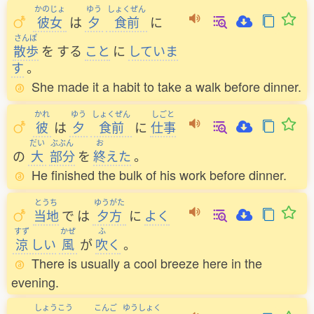
かのじょ
ゆう
しょくぜん
彼女
は
夕
食前
に
さんぽ
散歩
を
する
こと
に
していま
す
。
She made it a habit to take a walk before dinner.
かれ
ゆう
しょくぜん
しごと
彼
は
夕
食前
に
仕事
だい
ぶぶん
お
の
大
部分
を
終
えた
。
He finished the bulk of his work before dinner.
とうち
ゆうがた
当地
で
は
夕方
に
よく
すず
かぜ
ふ
涼
しい
風
が
吹
く
。
There is usually a cool breeze here in the
evening.
しょうこう
こんご
ゆうしょく