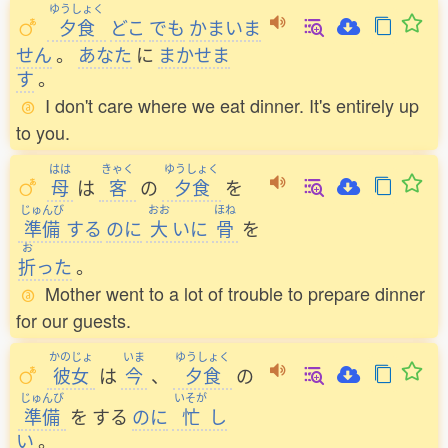
ゆうしょく
夕食
どこ
でも
かまいま
せん
。
あなた
に
まかせま
す
。
I don't care where we eat dinner. It's entirely up
to you.
はは
きゃく
ゆうしょく
母
は
客
の
夕食
を
じゅんび
おお
ほね
準備
する
のに
大
いに
骨
を
お
折
った
。
Mother went to a lot of trouble to prepare dinner
for our guests.
かのじょ
いま
ゆうしょく
彼女
は
今
、
夕食
の
じゅんび
いそが
準備
を
する
のに
忙
し
い
。