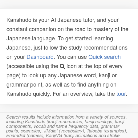
Kanshudo is your AI Japanese tutor, and your
constant companion on the road to mastery of the
Japanese language. To get started learning
Japanese, just follow the study recommendations
on your
Dashboard
. You can use
Quick search
(accessible using the
icon at the top of every
page) to look up any Japanese word, kanji or
grammar point, as well as to find anything on
Kanshudo quickly. For an overview, take the
tour
.
Search results include information from a variety of sources,
including Kanshudo (kanji mnemonics, kanji readings, kanji
components, vocab and name frequency data, grammar
points, examples), JMdict (vocabulary), Tatoeba (examples),
Enamdict (names), KanjiVG (kanji animations and stroke