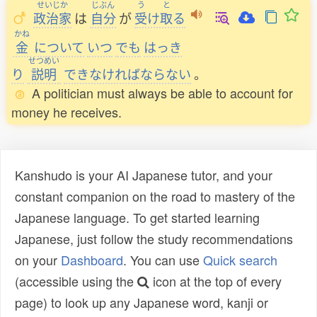
せいじか
じぶん
う
と
政治家
は
自分
が
受
け
取
る
かね
金
について
いつ
でも
はっき
せつめい
り
説明
できなければならない
。
A politician must always be able to account for
money he receives.
Kanshudo is your AI Japanese tutor, and your
constant companion on the road to mastery of the
Japanese language. To get started learning
Japanese, just follow the study recommendations
on your
Dashboard
. You can use
Quick search
(accessible using the
icon at the top of every
page) to look up any Japanese word, kanji or