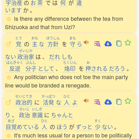
宇治産
の
お
茶
で
は
何
が
違
います
か
。
Is there any difference between the tea from
Shizuoka and that from Uzi?
とう
おも
ほうしん
まも
党
の
主
な
方針
を
守
ら
せいじか
ない
政治家
は
、
だれ
しも
はんぎゃく
ぶんし
らくいん
お
反逆
分子
として
、
烙印
を
押
される
だろう
。
Any politician who does not toe the main party
line would be branded a renegade.
せいじてき
かっぱつ
ひと
政治的
に
活発
な
人
よ
せいじ
いしき
り
、
政治
意識
に
ちゃんと
めざ
ひと
すく
目覚
めている
人
の
ほう
が
ずっと
少
ない
。
It's much less usual for a person to be politically