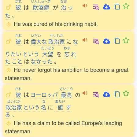
かれ
いんしゅへき
なお
彼
は
飲酒癖
が
治
っ
た
。
He was cured of his drinking habit.
かれ
いだい
せいじか
彼
は
偉大
な
政治家
に
な
たいぼう
わす
りたい
という
大望
を
忘
れ
た
こと
は
なかった
。
He never forgot his ambition to become a great
statesman.
かれ
さいこう
彼
は
ヨーロッパ
最高
の
せいじか
な
あたい
政治家
という
名
に
値
す
る
。
He has a claim to be called Europe's leading
statesman.