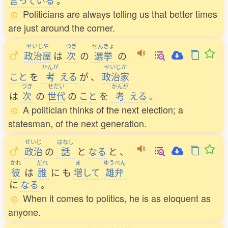
言
っている
。
Politicians are always telling us that better times
are just around the corner.
せいじや
つぎ
せんきょ
政治屋
は
次
の
選挙
の
かんが
せいじか
こと
を
考
える
が
、
政治家
つぎ
せだい
かんが
は
次
の
世代
の
こと
を
考
える
。
A politician thinks of the next election; a
statesman, of the next generation.
せいじ
はなし
政治
の
話
と
なる
と
、
かれ
だれ
ま
ゆうべん
彼
は
誰
に
も
増
して
雄弁
に
なる
。
When it comes to politics, he is as eloquent as
anyone.