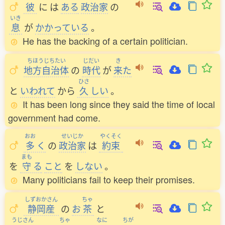
彼
に
は
ある
政治家
の
いき
息
が
かかっている
。
He has the backing of a certain politician.
ちほうじちたい
じだい
き
地方自治体
の
時代
が
来
た
ひさ
と
いわれて
から
久
しい
。
It has been long since they said the time of local
government had come.
おお
せいじか
やくそく
多
く
の
政治家
は
約束
まも
を
守
る
こと
を
しない
。
Many politicians fail to keep their promises.
しずおかさん
ちゃ
静岡産
の
お
茶
と
うじさん
ちゃ
なに
ちが