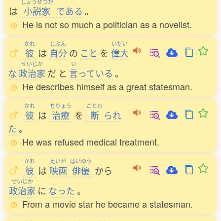
しょうせつか
は
小説家
である
。
He is not so much a politician as a novelist.
かれ
じぶん
いだい
彼
は
自分
の
こと
を
偉大
せいじか
い
な
政治家
だ
と
言
っている
。
He describes himself as a great statesman.
かれ
ちりょう
ことわ
彼
は
治療
を
断
られ
た
。
He was refused medical treatment.
かれ
えいが
はいゆう
彼
は
映画
俳優
から
せいじか
政治家
に
なった
。
From a movie star he became a statesman.