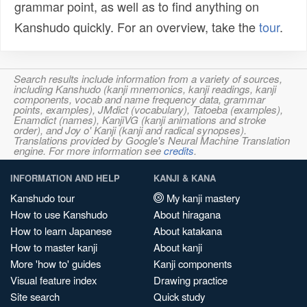
grammar point, as well as to find anything on
Kanshudo quickly. For an overview, take the
tour
.
Search results include information from a variety of sources,
including Kanshudo (kanji mnemonics, kanji readings, kanji
components, vocab and name frequency data, grammar
points, examples), JMdict (vocabulary), Tatoeba (examples),
Enamdict (names), KanjiVG (kanji animations and stroke
order), and Joy o' Kanji (kanji and radical synopses).
Translations provided by Google's Neural Machine Translation
engine. For more information see
credits
.
INFORMATION AND HELP
KANJI & KANA
Kanshudo tour
My kanji mastery
How to use Kanshudo
About hiragana
How to learn Japanese
About katakana
How to master kanji
About kanji
More 'how to' guides
Kanji components
Visual feature index
Drawing practice
Site search
Quick study