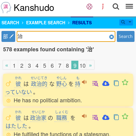
Kanshudo
SEARCH
EXAMPLE SEARCH
RESULTS
部
Search
578 examples found containing '治'
«
»
1
2
3
4
5
6
7
8
9
10
かれ
せいじてき
やしん
も
彼
は
政治的
な
野心
を
持
っていない
。
He has no political ambition.
かれ
せいじか
しょくむ
彼
は
政治家
の
職務
を
はたした
。
He fulfilled the functions of a statesman.