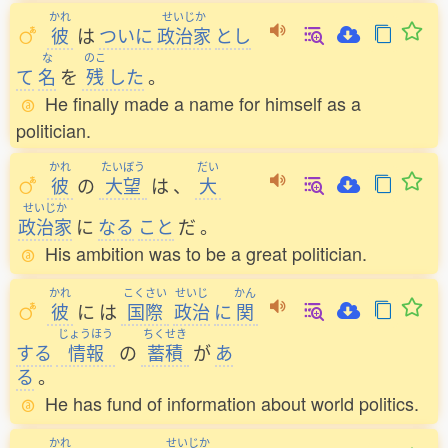
かれ
せいじか
彼
は
ついに
政治家
とし
な
のこ
て
名
を
残
した
。
He finally made a name for himself as a
politician.
かれ
たいぼう
だい
彼
の
大望
は
、
大
せいじか
政治家
に
なる
こと
だ
。
His ambition was to be a great politician.
かれ
こくさい
せいじ
かん
彼
に
は
国際
政治
に
関
じょうほう
ちくせき
する
情報
の
蓄積
が
あ
る
。
He has fund of information about world politics.
かれ
せいじか