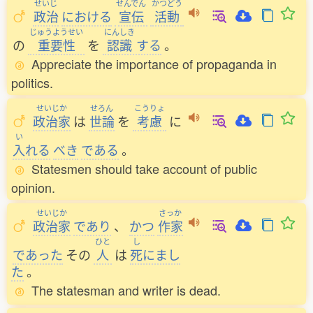
せいじ
せんでん
かつどう
政治
における
宣伝
活動
じゅうようせい
にんしき
の
重要性
を
認識
する
。
Appreciate the importance of propaganda in
politics.
せいじか
せろん
こうりょ
政治家
は
世論
を
考慮
に
い
入
れる
べき
である
。
Statesmen should take account of public
opinion.
せいじか
さっか
政治家
であり
、
かつ
作家
ひと
し
であった
その
人
は
死
にまし
た
。
The statesman and writer is dead.