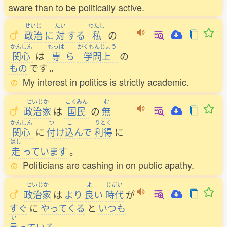
aware than to be politically active.
せいじ
たい
わたし
政治
に
対
する
私
の
かんしん
もっぱ
がくもんじょう
関心
は
専
ら
学問上
の
もの
です
。
My interest in politics is strictly academic.
せいじか
こくみん
む
政治家
は
国民
の
無
かんしん
つ
こ
りとく
関心
に
付
け
込
んで
利得
に
はし
走
っています
。
Politicians are cashing in on public apathy.
せいじか
よ
じだい
政治家
は
より
良
い
時代
が
すぐ
に
やってくる
と
いつも
い