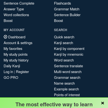
Sentence Complete
Flashcards
Answer Type
Grammar Match
Word collections
Sentence Builder
Boost
Boost
MY ACCOUNT
SEARCH
Dashboard
Quick search
Account & settings
Kanji search
My favorites
Kanji by component
My study points
Kanji by mnemonic
My study history
Word search
Daily Kanji
Sentence translate
Log in
|
Register
Multi-word search
GO PRO
Grammar search
Name search
Example search
Points of interest
×
Site search
The most effective way to learn
My search history