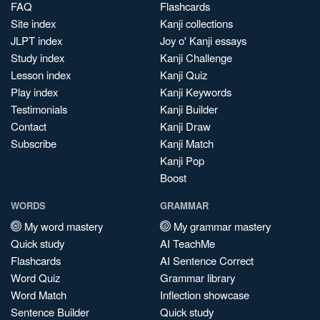
FAQ
Flashcards
Site index
Kanji collections
JLPT index
Joy o' Kanji essays
Study index
Kanji Challenge
Lesson index
Kanji Quiz
Play index
Kanji Keywords
Testimonials
Kanji Builder
Contact
Kanji Draw
Subscribe
Kanji Match
Kanji Pop
Boost
WORDS
GRAMMAR
My word mastery
My grammar mastery
Quick study
AI TeachMe
Flashcards
AI Sentence Correct
Word Quiz
Grammar library
Word Match
Inflection showcase
Sentence Builder
Quick study