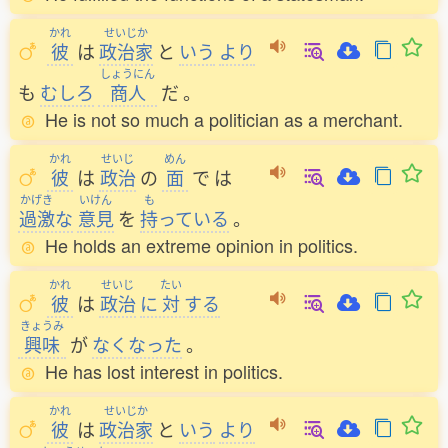
かれ
せいじか
彼
は
政治家
と
いう
より
しょうにん
も
むしろ
商人
だ
。
He is not so much a politician as a merchant.
かれ
せいじ
めん
彼
は
政治
の
面
で
は
かげき
いけん
も
過激
な
意見
を
持
っている
。
He holds an extreme opinion in politics.
かれ
せいじ
たい
彼
は
政治
に
対
する
きょうみ
興味
が
なくなった
。
He has lost interest in politics.
かれ
せいじか
彼
は
政治家
と
いう
より