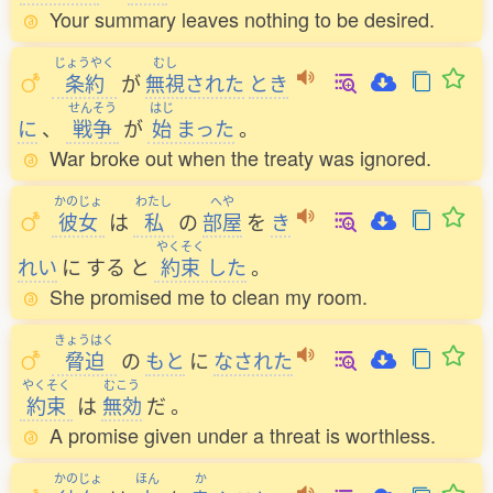
Your summary leaves nothing to be desired.
じょうやく
むし
条約
が
無視
された
とき
せんそう
はじ
に
、
戦争
が
始
まった
。
War broke out when the treaty was ignored.
かのじょ
わたし
へや
彼女
は
私
の
部屋
を
き
やくそく
れい
に
する
と
約束
した
。
She promised me to clean my room.
きょうはく
脅迫
の
もと
に
なされた
やくそく
むこう
約束
は
無効
だ
。
A promise given under a threat is worthless.
かのじょ
ほん
か