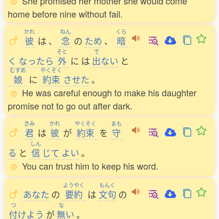
She promised her mother she would come
home before nine without fail.
かれ
ねん
くら
彼
は
、
念
の
ため
、
暗
そと
で
く
なったら
外
に
は
出
ない
と
むすめ
やくそく
娘
に
約束
させた
。
He was careful enough to make his daughter
promise not to go out after dark.
きみ
かれ
やくそく
まも
君
は
彼
が
約束
を
守
しん
る
と
信
じて
よい
。
You can trust him to keep his word.
ようやく
もんく
あなた
の
要約
は
文句
の
つ
な
付
けよう
が
無
い
。