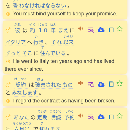
を
誓
わなければならない
。
You must bind yourself to keep your promise.
かれ
やく
じゅう
ねん
彼
は
約
１０
年
まえ
に
い
いらい
イタリア
へ
行
き
、
それ
以来
す
ずっと
そこ
に
住
んでいる
。
He went to Italy ten years ago and has lived
there ever since.
けいやく
はき
契約
は
破棄
された
もの
と
みなします
。
I regard the contract as having been broken.
ていき
こうどく
よやく
あなた
の
定期
購読
予約
ろくがつごう
き
は
六月号
で
切
れます
。