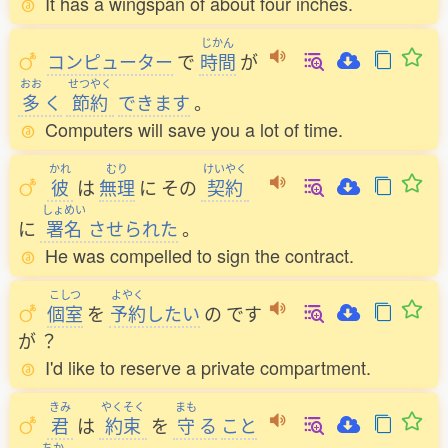
It has a wingspan of about four inches.
じかん
コンピューター
で
時間
が
おお
せつやく
多
く
節約
できます
。
Computers will save you a lot of time.
かれ
むり
けいやく
彼
は
無理
に
その
契約
しょめい
に
署名
させられた
。
He was compelled to sign the contract.
こしつ
よやく
個室
を
予約
したい
の
です
が
？
I'd like to reserve a private compartment.
きみ
やくそく
まも
君
は
約束
を
守
る
こと
ちか