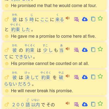
He promised me that he would come at four.
かれ
じ
く
彼
は
５
時
に
ここ
に
来
る
やくそく
と
約束
した
。
He gave me a promise to come here at five.
かれ
やくそく
すこ
あ
彼
の
約束
は
少
し
も
当
て
に
できない
。
His promise cannot be counted on at all.
かれ
けっ
やくそく
やぶ
彼
は
決
して
約束
を
破
らない
だろう
。
He will never break his promise.
ご
いない
２００
語
以内
で
その