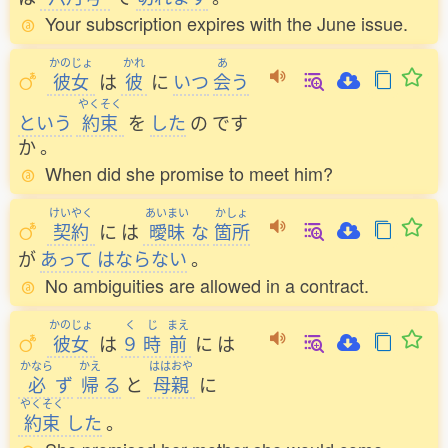
Your subscription expires with the June issue.
かのじょ
かれ
あ
彼女
は
彼
に
いつ
会
う
やくそく
という
約束
を
した
の
です
か
。
When did she promise to meet him?
けいやく
あいまい
かしょ
契約
に
は
曖昧
な
箇所
が
あって
はならない
。
No ambiguities are allowed in a contract.
かのじょ
く
じ
まえ
彼女
は
９
時
前
に
は
かなら
かえ
ははおや
必
ず
帰
る
と
母親
に
やくそく
約束
した
。