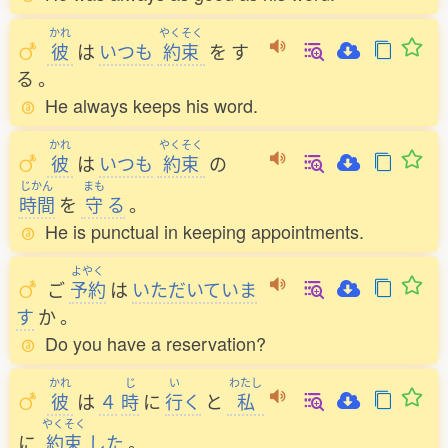
かれ
やくそく
彼
は
いつも
約束
を
す
る
。
He always keeps his word.
かれ
やくそく
彼
は
いつも
約束
の
じかん
まも
時間
を
守
る
。
He is punctual in keeping appointments.
よやく
ご
予約
は
いただいていま
す
か
。
Do you have a reservation?
かれ
じ
い
わたし
彼
は
４
時
に
行
く
と
私
やくそく
に
約束
した
。