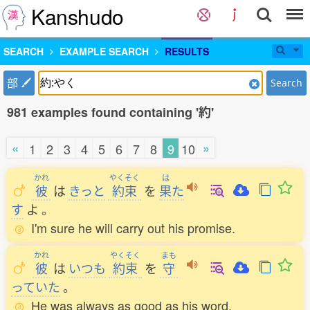
Kanshudo
SEARCH
EXAMPLE SEARCH
RESULTS
部
Search
981 examples found containing '約'
«
»
1
2
3
4
5
6
7
8
9
10
かれ
やくそく
は
彼
は
きっと
約束
を
果
た
す
よ
。
I'm sure he will carry out his promise.
かれ
やくそく
まも
彼
は
いつも
約束
を
守
っていた
。
He was always as good as his word.