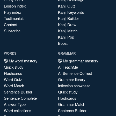
Lesson index
Kanji Quiz
Play index
Kanji Keywords
Testimonials
Kanji Builder
Contact
Kanji Draw
Subscribe
Kanji Match
Kanji Pop
Boost
WORDS
GRAMMAR
My word mastery
My grammar mastery
Quick study
AI TeachMe
Flashcards
AI Sentence Correct
Word Quiz
Grammar library
Word Match
Inflection showcase
Sentence Builder
Quick study
Sentence Complete
Flashcards
Answer Type
Grammar Match
Word collections
Sentence Builder