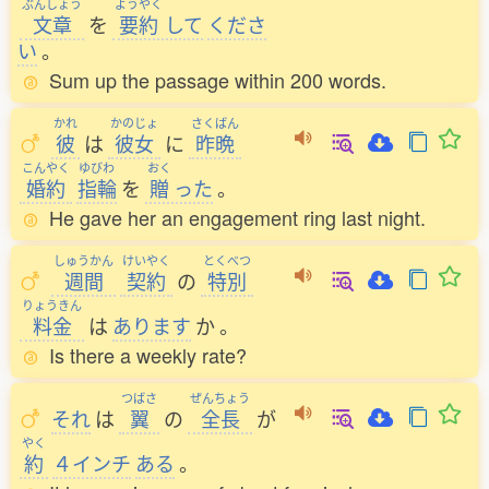
ぶんしょう
ようやく
文章
を
要約
して
くださ
い
。
Sum up the passage within 200 words.
かれ
かのじょ
さくばん
彼
は
彼女
に
昨晩
こんやく
ゆびわ
おく
婚約
指輪
を
贈
った
。
He gave her an engagement ring last night.
しゅうかん
けいやく
とくべつ
週間
契約
の
特別
りょうきん
料金
は
あります
か
。
Is there a weekly rate?
つばさ
ぜんちょう
それ
は
翼
の
全長
が
やく
約
４インチ
ある
。