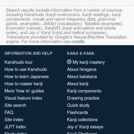
Search results include information from a variety of sources,
including Kanshudo (kanji mnemonics, kanji readings, kanji
components, vocab and name frequency data, grammar
points, examples), JMdict (vocabulary), Tatoeba (examples),
Enamdict (names), KanjiVG (kanji animations and stroke
order), and Joy o' Kanji (kanji and radical synopses).
Translations provided by Google's Neural Machine Translation
engine. For more information see
credits
.
INFORMATION AND HELP
KANJI & KANA
Kanshudo tour
My kanji mastery
How to use Kanshudo
About hiragana
How to learn Japanese
About katakana
How to master kanji
About kanji
More 'how to' guides
Kanji components
Visual feature index
Drawing practice
Site search
Quick study
FAQ
Flashcards
Site index
Kanji collections
JLPT index
Joy o' Kanji essays
Study index
Kanji Challenge