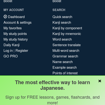
Boost
Boost
MY ACCOUNT
SEARCH
Dashboard
Quick search
Account & settings
Kanji search
My favorites
Kanji by component
My study points
Kanji by mnemonic
My study history
Word search
Daily Kanji
Sentence translate
Log in
|
Register
Multi-word search
GO PRO
Grammar search
Name search
Example search
Points of interest
×
Site search
The most effective way to learn
My search history
Japanese.
Search index
Sign up for FREE lessons, games, flashcards, and
Blog
more!