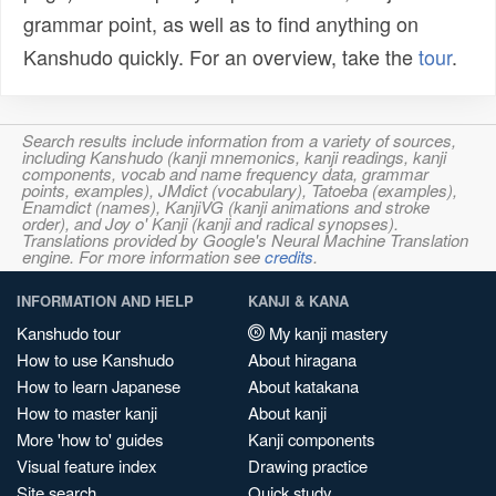
grammar point, as well as to find anything on
Kanshudo quickly. For an overview, take the
tour
.
Search results include information from a variety of sources,
including Kanshudo (kanji mnemonics, kanji readings, kanji
components, vocab and name frequency data, grammar
points, examples), JMdict (vocabulary), Tatoeba (examples),
Enamdict (names), KanjiVG (kanji animations and stroke
order), and Joy o' Kanji (kanji and radical synopses).
Translations provided by Google's Neural Machine Translation
engine. For more information see
credits
.
INFORMATION AND HELP
KANJI & KANA
Kanshudo tour
My kanji mastery
How to use Kanshudo
About hiragana
How to learn Japanese
About katakana
How to master kanji
About kanji
More 'how to' guides
Kanji components
Visual feature index
Drawing practice
Site search
Quick study