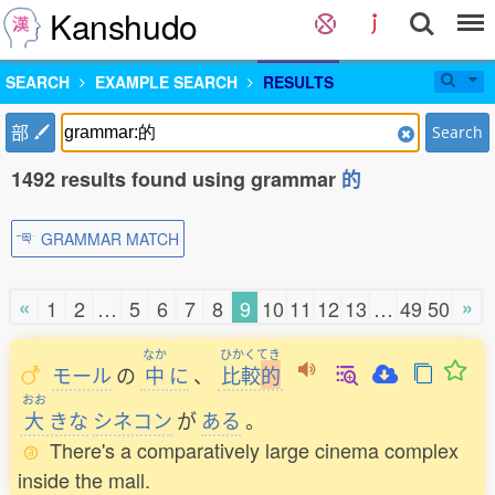
Kanshudo
SEARCH
EXAMPLE SEARCH
RESULTS
部
Search
1492 results found using grammar
的
GRAMMAR MATCH
«
»
1
2
…
5
6
7
8
9
10
11
12
13
…
49
50
なか
ひかくてき
モール
の
中
に
、
比較
的
おお
大
きな
シネコン
が
ある
。
There's a comparatively large cinema complex
inside the mall.