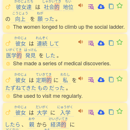
かのじょたち
しゃかいてき
ちい
彼女達
は
社会
的
地位
こうじょう
ねが
の
向上
を
願
った
。
The women longed to climb up the social ladder.
かのじょ
れんぞく
彼女
は
連続
して
いがくてき
はっけん
医学
的
発見
を
した
。
She made a series of medical discoveries.
かのじょ
ていきてき
わたし
彼女
は
定期
的
に
私
を
たずねてきた
もの
だった
。
She used to visit me regularly.
かのじょ
だいがく
にゅうがく
彼女
は
大学
に
入学
おや
けいざいてき
したら
、
親
から
経済
的
に
どくりつ
おも