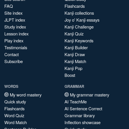
FAQ
Flashcards
Site index
Kanji collections
JLPT index
Joy o' Kanji essays
Study index
Kanji Challenge
Lesson index
Kanji Quiz
Play index
Kanji Keywords
Testimonials
Kanji Builder
Contact
Kanji Draw
Subscribe
Kanji Match
Kanji Pop
Boost
WORDS
GRAMMAR
My word mastery
My grammar mastery
Quick study
AI TeachMe
Flashcards
AI Sentence Correct
Word Quiz
Grammar library
Word Match
Inflection showcase