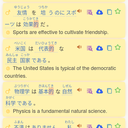
ゆうじょう
つちか
友情
を
培
う
のに
スポ
こうかてき
ーツ
は
効果
的
だ
。
Sports are effective to cultivate friendship.
べいこく
だいひょうてき
米国
は
代表
的
な
みんしゅ
こっか
民主
国家
である
。
The United States is typical of the democratic
countries.
ぶつりがく
きほんてき
しぜん
物理学
は
基本
的
な
自然
かがく
科学
である
。
Physics is a fundamental natural science.
ふまん
わたし
不満
は
ありません
。
私