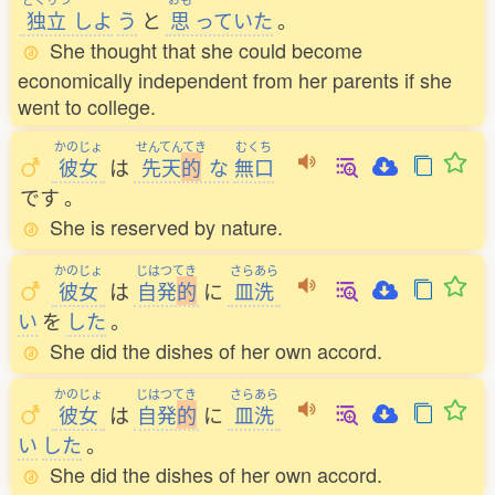
独立
しよ
う
と
思
っていた
。
She thought that she could become
economically independent from her parents if she
went to college.
かのじょ
せんてんてき
むくち
彼女
は
先天
的
な
無口
です
。
She is reserved by nature.
かのじょ
じはつてき
さらあら
彼女
は
自発
的
に
皿洗
い
を
した
。
She did the dishes of her own accord.
かのじょ
じはつてき
さらあら
彼女
は
自発
的
に
皿洗
い
した
。
She did the dishes of her own accord.