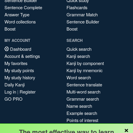
Sentence Builder
Quick study
Sentence Complete
Flashcards
Answer Type
Grammar Match
Word collections
Sentence Builder
Boost
Boost
MY ACCOUNT
SEARCH
Dashboard
Quick search
Account & settings
Kanji search
My favorites
Kanji by component
My study points
Kanji by mnemonic
My study history
Word search
Daily Kanji
Sentence translate
Log in
|
Register
Multi-word search
GO PRO
Grammar search
Name search
Example search
Points of interest
×
Site search
The most effective way to learn