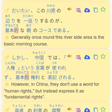
かわら
だいたい
、
この
川原
の
あた
ひとめぐ
辺
り
を
一巡
り
する
の
が
、
きほんてき
あさ
基本
的
な
朝
の
コース
である
。
Generally once round this river side area is the
basic morning course.
ちゅうごく
しかし
、
中国
で
は
、
｢
じんけん
ことば
つか
人権
｣
という
言葉
が
使
われ
きほんてき
けんり
ひょうき
ず
、
基本
的
権利
と
表記
される
。
However, in China, they don't use a word for
"human rights," but instead express it as
"fundamental rights".
りょうしゃ
りがい
ちょうせい
両者
の
利害
の
調整