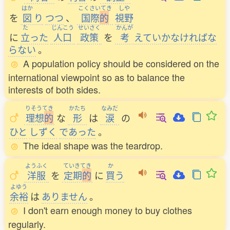
はか
こくさいてき
しや
を
図
り
つつ
、
国際
的
視野
た
じんこう
せいさく
かんが
に
立
った
人口
政策
を
考
えていかなければな
らない
。
A population policy should be considered on the
international viewpoint so as to balance the
interests of both sides.
りそうてき
かたち
なみだ
理想
的
な
形
は
涙
の
ひと
しずく
であった
。
The ideal shape was the teardrop.
ようふく
ていきてき
か
洋服
を
定期
的
に
買
う
よゆう
余裕
は
ありません
。
I don't earn enough money to buy clothes
regularly.