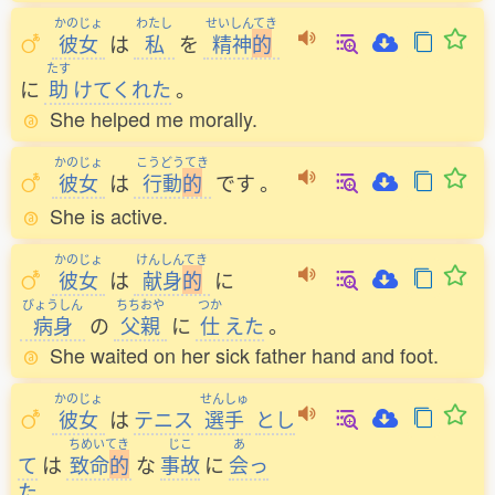
かのじょ
わたし
せいしんてき
彼女
は
私
を
精神
的
たす
に
助
けてくれた
。
She helped me morally.
かのじょ
こうどうてき
彼女
は
行動
的
です
。
She is active.
かのじょ
けんしんてき
彼女
は
献身
的
に
びょうしん
ちちおや
つか
病身
の
父親
に
仕
えた
。
She waited on her sick father hand and foot.
かのじょ
せんしゅ
彼女
は
テニス
選手
とし
ちめいてき
じこ
あ
て
は
致命
的
な
事故
に
会
っ
た
。