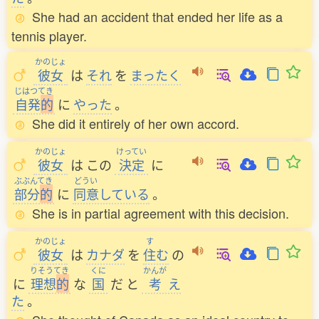
She had an accident that ended her life as a
tennis player.
かのじょ
彼女
は
それ
を
まったく
じはつてき
自発
的
に
やった
。
She did it entirely of her own accord.
かのじょ
けってい
彼女
は
この
決定
に
ぶぶんてき
どうい
部分
的
に
同意
している
。
She is in partial agreement with this decision.
かのじょ
す
彼女
は
カナダ
を
住
む
の
りそうてき
くに
かんが
に
理想
的
な
国
だ
と
考
え
た
。