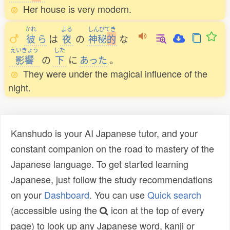
Her house is very modern.
かれ
よる
しんぴてき
彼
ら
は
夜
の
神秘
的
な
えいきょう
した
影響
の
下
に
あった
。
They were under the magical influence of the
night.
Kanshudo is your AI Japanese tutor, and your
constant companion on the road to mastery of the
Japanese language. To get started learning
Japanese, just follow the study recommendations
on your
Dashboard
. You can use
Quick search
(accessible using the
icon at the top of every
page) to look up any Japanese word, kanji or