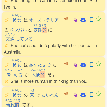
She thought of Canada as an ideal country to
live in.
かのじょ
彼女
は
オーストラリア
ていきてき
の
ペンパル
と
定期
的
に
ぶんつう
文通
している
。
She corresponds regularly with her pen pal in
Australia.
かのじょ
彼女
は
あなた
より
も
かんが
かた
にんげんてき
考
え
方
が
人間
的
だ
。
She is more human in thinking than you.
かのじょ
いえ
彼女
の
家
は
たいへん
げんだいてき
現代
的
です
。