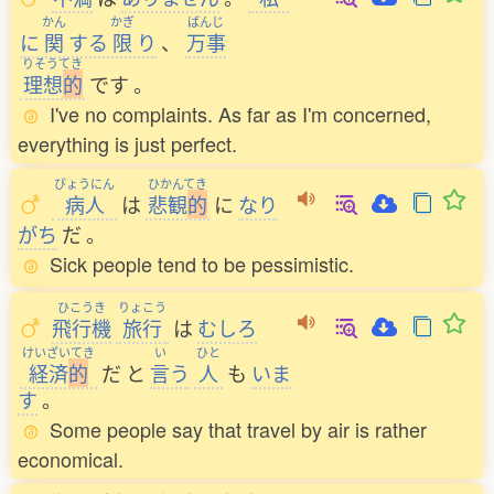
かん
かぎ
ばんじ
に
関
する
限
り
、
万事
りそうてき
理想
的
です
。
I've no complaints. As far as I'm concerned,
everything is just perfect.
びょうにん
ひかんてき
病人
は
悲観
的
に
なり
がち
だ
。
Sick people tend to be pessimistic.
ひこうき
りょこう
飛行機
旅行
は
むしろ
けいざいてき
い
ひと
経済
的
だ
と
言
う
人
も
いま
す
。
Some people say that travel by air is rather
economical.