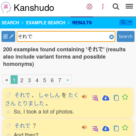
Kanshudo
SEARCH
EXAMPLE SEARCH
RESULTS
部
Search
200 examples found containing 'それで' (results
also include variant forms and possible
homonyms)
«
»
1
2
3
4
5
6
7
それで
、
しゃしん
を
たく
さん
とりました
。
So, I took a lot of photos.
それで
？
And then?