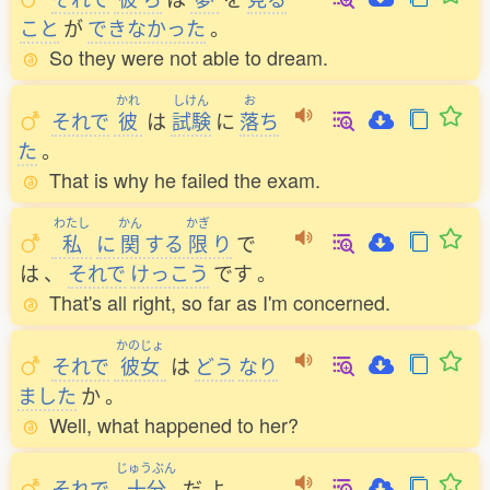
こと
が
できなかった
。
So they were not able to dream.
かれ
しけん
お
それで
彼
は
試験
に
落
ち
た
。
That is why he failed the exam.
わたし
かん
かぎ
私
に
関
する
限
り
で
は
、
それで
けっこう
です
。
That's all right, so far as I'm concerned.
かのじょ
それで
彼女
は
どう
なり
ました
か
。
Well, what happened to her?
じゅうぶん
それで
十分
だ
よ
。