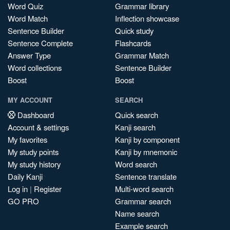
Word Quiz
Grammar library
Word Match
Inflection showcase
Sentence Builder
Quick study
Sentence Complete
Flashcards
Answer Type
Grammar Match
Word collections
Sentence Builder
Boost
Boost
MY ACCOUNT
SEARCH
Dashboard
Quick search
Account & settings
Kanji search
My favorites
Kanji by component
My study points
Kanji by mnemonic
My study history
Word search
Daily Kanji
Sentence translate
Log in
|
Register
Multi-word search
GO PRO
Grammar search
Name search
Example search