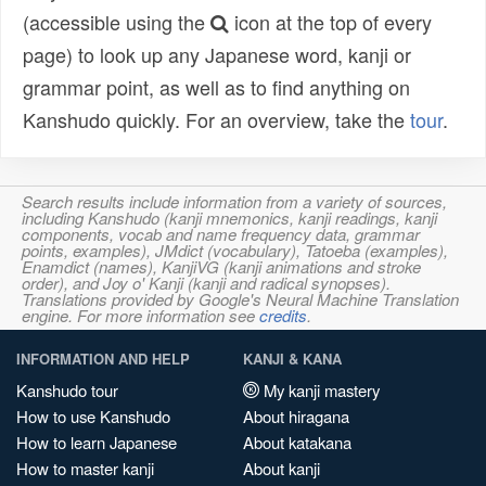
(accessible using the
icon at the top of every
page) to look up any Japanese word, kanji or
grammar point, as well as to find anything on
Kanshudo quickly. For an overview, take the
tour
.
Search results include information from a variety of sources,
including Kanshudo (kanji mnemonics, kanji readings, kanji
components, vocab and name frequency data, grammar
points, examples), JMdict (vocabulary), Tatoeba (examples),
Enamdict (names), KanjiVG (kanji animations and stroke
order), and Joy o' Kanji (kanji and radical synopses).
Translations provided by Google's Neural Machine Translation
engine. For more information see
credits
.
INFORMATION AND HELP
KANJI & KANA
Kanshudo tour
My kanji mastery
How to use Kanshudo
About hiragana
How to learn Japanese
About katakana
How to master kanji
About kanji