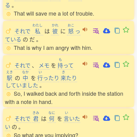
る
。
That will save me a lot of trouble.
わたし
かれ
おこ
それで
私
は
彼
に
怒
っ
ている
の
だ
。
That is why I am angry with him.
も
それで
、
メモ
を
持
って
えき
なか
い
き
駅
の
中
を
行
ったり
来
たり
していました
。
So, I walked back and forth inside the station
with a note in hand.
きみ
なに
い
それで
君
は
何
を
言
いた
い
の
。
So what are you implying?