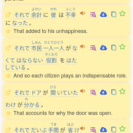
よけい
かれ
ふこう
それで
余計
に
彼
は
不幸
に
なった
。
That added to his unhappiness.
しみん
ひとりひとり
それで
市民
一人一人
が
な
やくわり
くて
はならない
役割
を
はた
している
。
And so each citizen plays an indispensable role.
ひら
それで
ドア
が
開
いていた
わ
わけ
が
分
かる
。
That accounts for why the door was open.
てま
はぶ
それで
だいぶ
手間
が
省
け