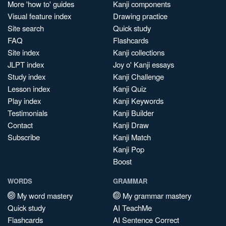
More 'how to' guides
Kanji components
Visual feature index
Drawing practice
Site search
Quick study
FAQ
Flashcards
Site index
Kanji collections
JLPT index
Joy o' Kanji essays
Study index
Kanji Challenge
Lesson index
Kanji Quiz
Play index
Kanji Keywords
Testimonials
Kanji Builder
Contact
Kanji Draw
Subscribe
Kanji Match
Kanji Pop
Boost
WORDS
GRAMMAR
My word mastery
My grammar mastery
Quick study
AI TeachMe
Flashcards
AI Sentence Correct