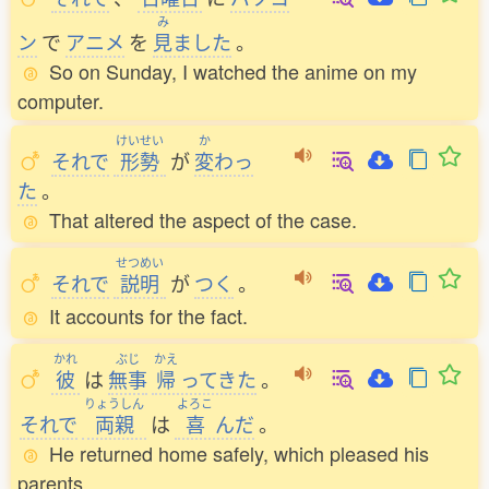
み
ン
で
アニメ
を
見
ました
。
So on Sunday, I watched the anime on my
computer.
けいせい
か
それで
形勢
が
変
わっ
た
。
That altered the aspect of the case.
せつめい
それで
説明
が
つく
。
It accounts for the fact.
かれ
ぶじ
かえ
彼
は
無事
帰
ってきた
。
りょうしん
よろこ
それで
両親
は
喜
んだ
。
He returned home safely, which pleased his
parents.