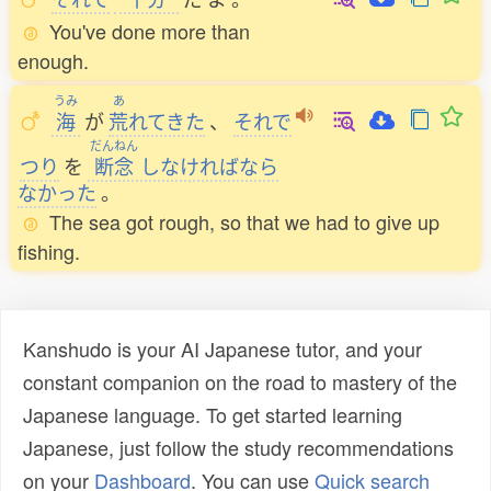
You've done more than
enough.
うみ
あ
海
が
荒
れてきた
、
それで
だんねん
つり
を
断念
しなければなら
なかった
。
The sea got rough, so that we had to give up
fishing.
Kanshudo is your AI Japanese tutor, and your
constant companion on the road to mastery of the
Japanese language. To get started learning
Japanese, just follow the study recommendations
on your
Dashboard
. You can use
Quick search