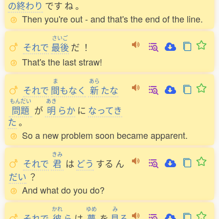
の
終
わり
です
ね
。
Then you're out - and that's the end of the line.
さいご
それで
最後
だ
！
That's the last straw!
ま
あら
それで
間
もなく
新
たな
もんだい
あき
問題
が
明
らか
に
なってき
た
。
So a new problem soon became apparent.
きみ
それで
君
は
どう
する
ん
だい
？
And what do you do?
かれ
ゆめ
み
それで
彼
ら
は
夢
を
見
る