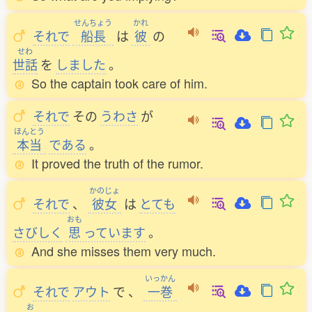
せんちょう
かれ
それで
船長
は
彼
の
せわ
世話
を
しました
。
So the captain took care of him.
それで
その
うわさ
が
ほんとう
本当
である
。
It proved the truth of the rumor.
かのじょ
それで
、
彼女
は
とても
おも
さびしく
思
っています
。
And she misses them very much.
いっかん
それで
アウト
で
、
一巻
お