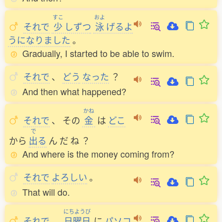
すこ
およ
それで
少
しずつ
泳
げるよ
うになりました
。
Gradually, I started to be able to swim.
それで
、
どう
なった
？
And then what happened?
かね
それで
、
その
金
は
どこ
で
から
出
る
ん
だ
ね
？
And where is the money coming from?
それで
よろしい
。
That will do.
にちようび
それで
、
日曜日
に
パソコ