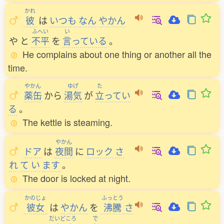
かれ
彼
は
いつも
なん
やかん
ふへい
い
や
と
不平
を
言
っている
。
He complains about one thing or another all the
time.
やかん
ゆげ
た
薬缶
から
湯気
が
立
ってい
る
。
The kettle is steaming.
やかん
ドア
は
夜間
に
ロック
さ
れ
て
い
ます
。
The door is locked at night.
かのじょ
ふっとう
彼女
は
やかん
を
沸騰
さ
だいどころ
で