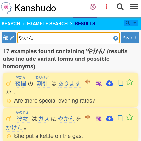
Kanshudo
SEARCH
EXAMPLE SEARCH
RESULTS
部
Search
17 examples found containing 'やかん' (results
also include variant forms and possible
homonyms)
やかん
わりびき
夜間
の
割引
は
あります
か
。
Are there special evening rates?
かのじょ
彼女
は
ガス
に
やかん
を
かけた
。
She put a kettle on the gas.