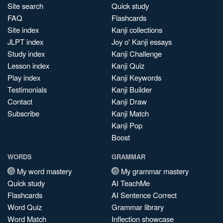
Site search
Quick study
FAQ
Flashcards
Site index
Kanji collections
JLPT index
Joy o' Kanji essays
Study index
Kanji Challenge
Lesson index
Kanji Quiz
Play index
Kanji Keywords
Testimonials
Kanji Builder
Contact
Kanji Draw
Subscribe
Kanji Match
Kanji Pop
Boost
WORDS
GRAMMAR
My word mastery
My grammar mastery
Quick study
AI TeachMe
Flashcards
AI Sentence Correct
Word Quiz
Grammar library
Word Match
Inflection showcase