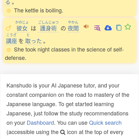
る
。
The kettle is boiling.
かのじょ
ごしんじゅつ
やかん
彼女
は
護身術
の
夜間
こうざ
と
講座
を
取
った
。
She took night classes in the science of self-
defense.
Kanshudo is your AI Japanese tutor, and your
constant companion on the road to mastery of the
Japanese language. To get started learning
Japanese, just follow the study recommendations
on your
Dashboard
. You can use
Quick search
(accessible using the
icon at the top of every