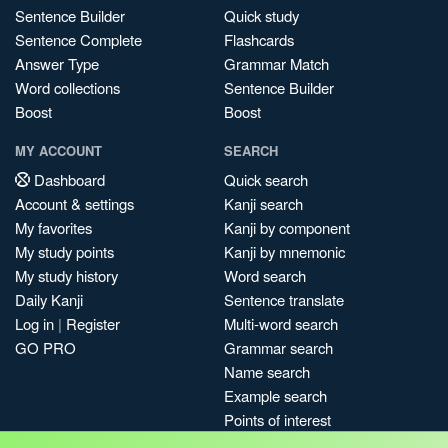
Sentence Builder
Quick study
Sentence Complete
Flashcards
Answer Type
Grammar Match
Word collections
Sentence Builder
Boost
Boost
MY ACCOUNT
SEARCH
Dashboard
Quick search
Account & settings
Kanji search
My favorites
Kanji by component
My study points
Kanji by mnemonic
My study history
Word search
Daily Kanji
Sentence translate
Log in
|
Register
Multi-word search
GO PRO
Grammar search
Name search
Example search
Points of interest
Site search