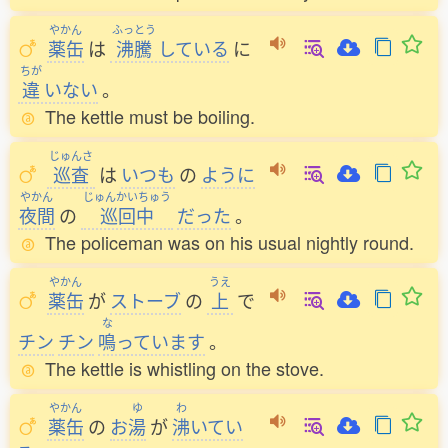
やかん
ふっとう
薬缶
は
沸騰
している
に
ちが
違
いない
。
The kettle must be boiling.
じゅんさ
巡査
は
いつも
の
ように
やかん
じゅんかいちゅう
夜間
の
巡回中
だった
。
The policeman was on his usual nightly round.
やかん
うえ
薬缶
が
ストーブ
の
上
で
な
チン
チン
鳴
っています
。
The kettle is whistling on the stove.
やかん
ゆ
わ
薬缶
の
お
湯
が
沸
いてい