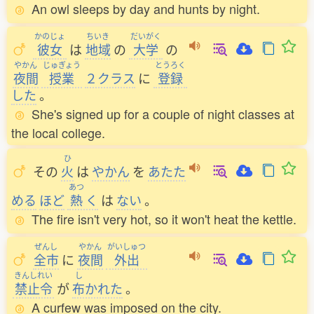
An owl sleeps by day and hunts by night.
かのじょ
ちいき
だいがく
彼女
は
地域
の
大学
の
やかん
じゅぎょう
とうろく
夜間
授業
２クラス
に
登録
した
。
She's signed up for a couple of night classes at
the local college.
ひ
その
火
は
やかん
を
あたた
あつ
める
ほど
熱
く
は
ない
。
The fire isn't very hot, so it won't heat the kettle.
ぜんし
やかん
がいしゅつ
全市
に
夜間
外出
きんしれい
し
禁止令
が
布
かれた
。
A curfew was imposed on the city.