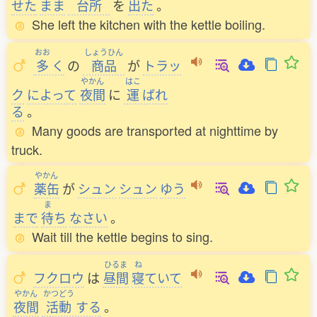
せた
まま
台所
を
出
た
。
She left the kitchen with the kettle boiling.
おお
しょうひん
多
く
の
商品
が
トラッ
やかん
はこ
ク
によって
夜間
に
運
ばれ
る
。
Many goods are transported at nighttime by
truck.
やかん
薬缶
が
シュン
シュン
ゆう
ま
まで
待
ち
なさい
。
Wait till the kettle begins to sing.
ひるま
ね
フクロウ
は
昼間
寝
ていて
やかん
かつどう
夜間
活動
する
。