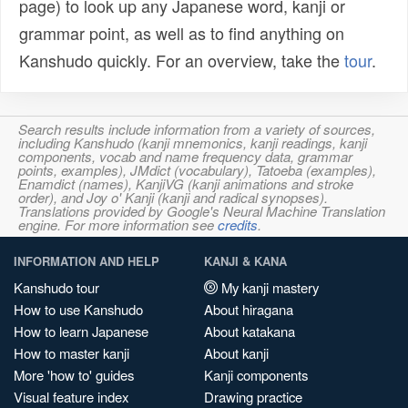
page) to look up any Japanese word, kanji or
grammar point, as well as to find anything on
Kanshudo quickly. For an overview, take the
tour
.
Search results include information from a variety of sources,
including Kanshudo (kanji mnemonics, kanji readings, kanji
components, vocab and name frequency data, grammar
points, examples), JMdict (vocabulary), Tatoeba (examples),
Enamdict (names), KanjiVG (kanji animations and stroke
order), and Joy o' Kanji (kanji and radical synopses).
Translations provided by Google's Neural Machine Translation
engine. For more information see
credits
.
INFORMATION AND HELP
KANJI & KANA
Kanshudo tour
My kanji mastery
How to use Kanshudo
About hiragana
How to learn Japanese
About katakana
How to master kanji
About kanji
More 'how to' guides
Kanji components
Visual feature index
Drawing practice