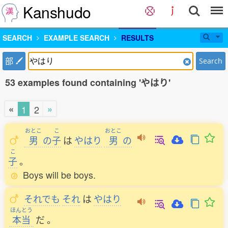
Kanshudo
SEARCH
EXAMPLE SEARCH
RESULTS
部
Search
53 examples found containing 'やはり'
«
»
1
2
おとこ
こ
おとこ
男
の
子
は
やはり
男
の
こ
子
。
Boys will be boys.
それでも
それ
は
やはり
ほんとう
本当
だ
。