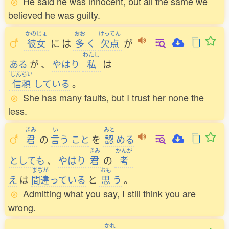
He said he was innocent, but all the same we
believed he was guilty.
かのじょ
おお
けってん
彼女
に
は
多
く
欠点
が
わたし
ある
が
、
やはり
私
は
しんらい
信頼
している
。
She has many faults, but I trust her none the
less.
きみ
い
みと
君
の
言
う
こと
を
認
める
きみ
かんが
としても
、
やはり
君
の
考
まちが
おも
え
は
間違
っている
と
思
う
。
Admitting what you say, I still think you are
wrong.
かれ