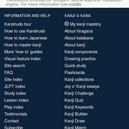
engine. For more information see
credits
.
INFORMATION AND HELP
KANJI & KANA
Kanshudo tour
My kanji mastery
How to use Kanshudo
About hiragana
How to learn Japanese
About katakana
How to master kanji
About kanji
More 'how to' guides
Kanji components
Visual feature index
Drawing practice
Site search
Quick study
FAQ
Flashcards
Site index
Kanji collections
JLPT index
Joy o' Kanji essays
Study index
Kanji Challenge
Lesson index
Kanji Quiz
Play index
Kanji Keywords
Testimonials
Kanji Builder
Contact
Kanji Draw
Subscribe
Kanji Match