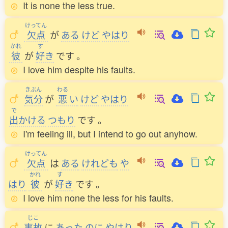
It is none the less true.
けってん
欠点
が
ある
けど
やはり
かれ
す
彼
が
好
き
です
。
I love him despite his faults.
きぶん
わる
気分
が
悪
い
けど
やはり
で
出
かける
つもり
です
。
I'm feeling ill, but I intend to go out anyhow.
けってん
欠点
は
ある
けれども
や
かれ
す
はり
彼
が
好
き
です
。
I love him none the less for his faults.
じこ
事故
に
あった
のに
やはり