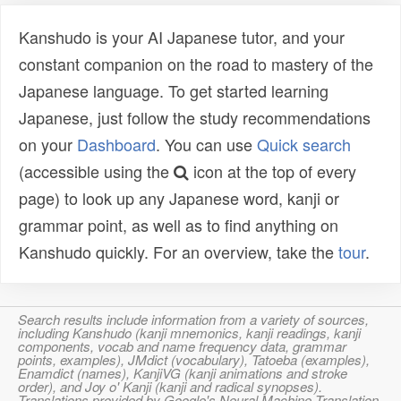
Kanshudo is your AI Japanese tutor, and your
constant companion on the road to mastery of the
Japanese language. To get started learning
Japanese, just follow the study recommendations
on your
Dashboard
. You can use
Quick search
(accessible using the
icon at the top of every
page) to look up any Japanese word, kanji or
grammar point, as well as to find anything on
Kanshudo quickly. For an overview, take the
tour
.
Search results include information from a variety of sources,
including Kanshudo (kanji mnemonics, kanji readings, kanji
components, vocab and name frequency data, grammar
points, examples), JMdict (vocabulary), Tatoeba (examples),
Enamdict (names), KanjiVG (kanji animations and stroke
order), and Joy o' Kanji (kanji and radical synopses).
Translations provided by Google's Neural Machine Translation