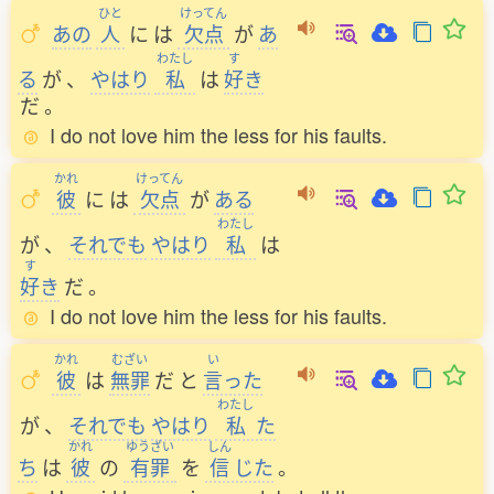
ひと
けってん
あの
人
に
は
欠点
が
あ
わたし
す
る
が
、
やはり
私
は
好
き
だ
。
I do not love him the less for his faults.
かれ
けってん
彼
に
は
欠点
が
ある
わたし
が
、
それでも
やはり
私
は
す
好
き
だ
。
I do not love him the less for his faults.
かれ
むざい
い
彼
は
無罪
だ
と
言
った
わたし
が
、
それでも
やはり
私
た
かれ
ゆうざい
しん
ち
は
彼
の
有罪
を
信
じた
。