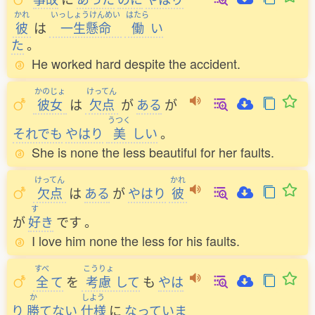
かれ
いっしょうけんめい
はたら
彼
は
一生懸命
働
い
た
。
He worked hard despite the accident.
かのじょ
けってん
彼女
は
欠点
が
ある
が
うつく
それでも
やはり
美
しい
。
She is none the less beautiful for her faults.
けってん
かれ
欠点
は
ある
が
やはり
彼
す
が
好
き
です
。
I love him none the less for his faults.
すべ
こうりょ
全
て
を
考慮
して
も
やは
か
しよう
り
勝
てない
仕様
に
なっていま