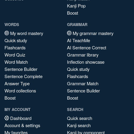
Kanji Pop
Boost
WORDS
GRAMMAR
My word mastery
My grammar mastery
Quick study
AI TeachMe
Flashcards
AI Sentence Correct
Word Quiz
Grammar library
Word Match
Inflection showcase
Sentence Builder
Quick study
Sentence Complete
Flashcards
Answer Type
Grammar Match
Word collections
Sentence Builder
Boost
Boost
MY ACCOUNT
SEARCH
Dashboard
Quick search
Account & settings
Kanji search
My favorites
Kanji by component