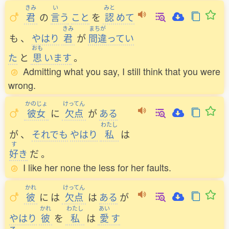
きみ
い
みと
君
の
言
う
こと
を
認
めて
きみ
まちが
も
、
やはり
君
が
間違
ってい
おも
た
と
思
います
。
Admitting what you say, I still think that you were
wrong.
かのじょ
けってん
彼女
に
欠点
が
ある
わたし
が
、
それでも
やはり
私
は
す
好
き
だ
。
I like her none the less for her faults.
かれ
けってん
彼
に
は
欠点
は
ある
が
かれ
わたし
あい
やはり
彼
を
私
は
愛
す