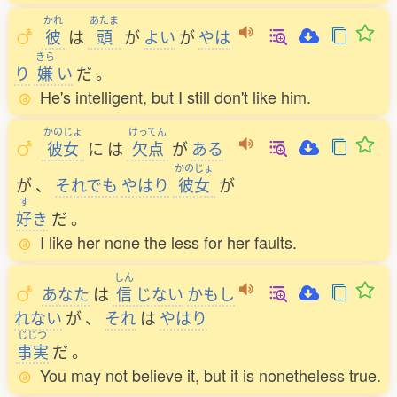
かれ
あたま
彼
は
頭
が
よい
が
やは
きら
り
嫌
い
だ
。
He's intelligent, but I still don't like him.
かのじょ
けってん
彼女
に
は
欠点
が
ある
かのじょ
が
、
それでも
やはり
彼女
が
す
好
き
だ
。
I like her none the less for her faults.
しん
あなた
は
信
じない
かもし
れない
が
、
それ
は
やはり
じじつ
事実
だ
。
You may not believe it, but it is nonetheless true.