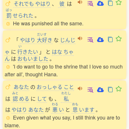
それでも
やはり
、
彼
は
ばっ
罰
せられた
。
He was punished all the same.
だいす
「
やはり
大好
き
な
じんじ
い
ゃ
に
行
きたい
」
と
はな
ちゃ
ん
は
おもいました
。
'I do want to go to the shrine that I love so much
after all', thought Hana.
あなた
の
おっしゃる
こと
みと
わたし
は
認
める
に
して
も
、
私
わる
おも
は
やはり
あなた
が
悪
い
と
思
います
。
Even given what you say, I still think you are to
blame.