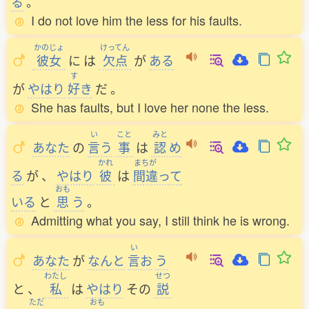
る
。
I do not love him the less for his faults.
かのじょ
けってん
彼女
に
は
欠点
が
ある
す
が
やはり
好
き
だ
。
She has faults, but I love her none the less.
い
こと
みと
あなた
の
言
う
事
は
認
め
かれ
まちが
る
が
、
やはり
彼
は
間違
って
おも
いる
と
思
う
。
Admitting what you say, I still think he is wrong.
い
あなた
が
なんと
言
お
う
わたし
せつ
と
、
私
は
やはり
その
説
ただ
おも