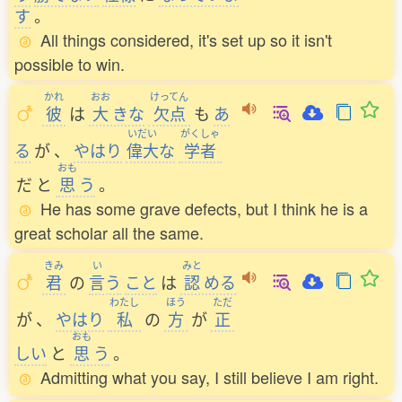
す
。
All things considered, it's set up so it isn't
possible to win.
かれ
おお
けってん
彼
は
大
きな
欠点
も
あ
いだい
がくしゃ
る
が
、
やはり
偉大
な
学者
おも
だ
と
思
う
。
He has some grave defects, but I think he is a
great scholar all the same.
きみ
い
みと
君
の
言
う
こと
は
認
める
わたし
ほう
ただ
が
、
やはり
私
の
方
が
正
おも
しい
と
思
う
。
Admitting what you say, I still believe I am right.