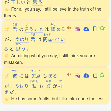
が
正
しい
と
思
う
。
For all you say, I still believe in the truth of the
theory.
きみ
い
みと
君
の
言
う
こと
は
認
める
きみ
まちが
が
、
やはり
君
は
間違
ってい
おも
る
と
思
う
。
Admitting what you say, I still think you are
mistaken.
かれ
けってん
彼
に
は
欠点
も
ある
わたし
かれ
す
が
、
やはり
私
は
彼
が
好
き
だ
。
He has some faults, but I like him none the less.