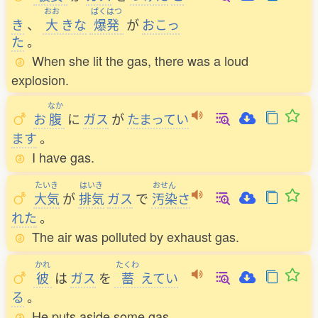
おお
ばくはつ
き
、
大
きな
爆発
が
おこっ
た
。
When she lit the gas, there was a loud
explosion.
なか
お
腹
に
ガス
が
たまってい
ます
。
I have gas.
たいき
はいき
おせん
大気
が
排気
ガス
で
汚染
さ
れた
。
The air was polluted by exhaust gas.
かれ
たくわ
彼
は
ガス
を
蓄
えてい
る
。
He puts aside some gas.