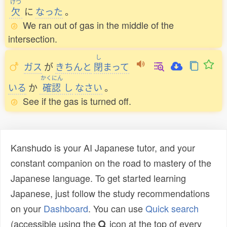
けつ
欠
に
なった
。
We ran out of gas in the middle of the
intersection.
し
ガス
が
きちんと
閉
まって
かくにん
いる
か
確認
し
なさい
。
See if the gas is turned off.
Kanshudo is your AI Japanese tutor, and your
constant companion on the road to mastery of the
Japanese language. To get started learning
Japanese, just follow the study recommendations
on your
Dashboard
. You can use
Quick search
(accessible using the
icon at the top of every