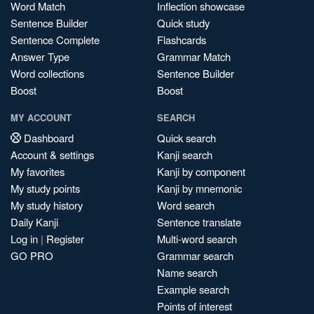
Word Match
Inflection showcase
Sentence Builder
Quick study
Sentence Complete
Flashcards
Answer Type
Grammar Match
Word collections
Sentence Builder
Boost
Boost
MY ACCOUNT
SEARCH
Dashboard
Quick search
Account & settings
Kanji search
My favorites
Kanji by component
My study points
Kanji by mnemonic
My study history
Word search
Daily Kanji
Sentence translate
Log in
|
Register
Multi-word search
GO PRO
Grammar search
Name search
Example search
Points of interest