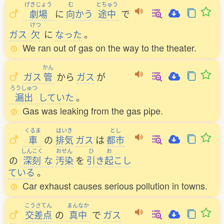
げきじょう
む
とちゅう
劇場
に
向
かう
途中
で
けつ
ガス
欠
に
なった
。
We ran out of gas on the way to the theater.
かん
ガス
管
から
ガス
が
ろうしゅつ
漏出
していた
。
Gas was leaking from the gas pipe.
くるま
はいき
とし
車
の
排気
ガス
は
都市
しんこく
おせん
ひ
お
の
深刻
な
汚染
を
引
き
起
こし
ている
。
Car exhaust causes serious pollution in towns.
こうさてん
まんなか
交差点
の
真中
で
ガス