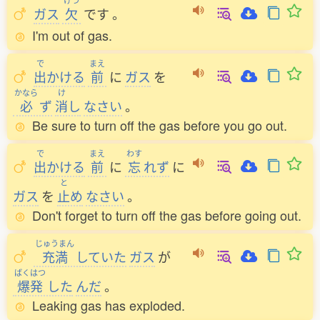
けつ
ガス
欠
です
。
I'm out of gas.
で
まえ
出
かける
前
に
ガス
を
かなら
け
必
ず
消
し
なさい
。
Be sure to turn off the gas before you go out.
で
まえ
わす
出
かける
前
に
忘
れず
に
と
ガス
を
止
め
なさい
。
Don't forget to turn off the gas before going out.
じゅうまん
充満
していた
ガス
が
ばくはつ
爆発
した
んだ
。
Leaking gas has exploded.