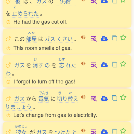
彼
は
、
ガス
の
供給
と
を
止
められた
。
He had the gas cut off.
へや
この
部屋
は
ガス
くさい
。
This room smells of gas.
け
わす
ガス
を
消
す
の
を
忘
れた
わ
。
I forgot to turn off the gas!
でんき
き
か
ガス
から
電気
に
切
り
替
え
りましょう
。
Let's change from gas to electricity.
かのじょ
彼女
が
ガス
を
つけた
と