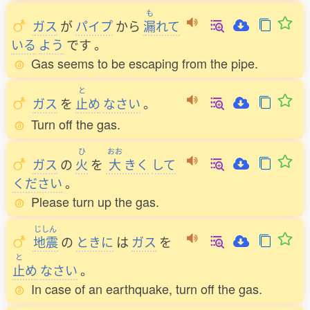
も
ガス
が
パイプ
から
漏
れて
いる
よう
です
。
Gas seems to be escaping from the pipe.
と
ガス
を
止
め
なさい
。
Turn off the gas.
ひ
おお
ガス
の
火
を
大
きく
して
ください
。
Please turn up the gas.
じしん
地震
の
ときに
は
ガス
を
と
止
め
なさい
。
In case of an earthquake, turn off the gas.