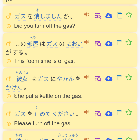
け
ガス
を
消
しました
か
。
Did you turn off the gas?
へや
この
部屋
は
ガス
の
におい
が
する
。
This room smells of gas.
かのじょ
彼女
は
ガス
に
やかん
を
かけた
。
She put a kettle on the gas.
と
ガス
を
止
めて
ください
。
Please turn off the gas.
かれ
きょうきゅう