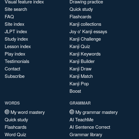
Visual feature index
Drawing practice
Site search
Quick study
FAQ
Flashcards
Site index
Kanji collections
JLPT index
Joy o' Kanji essays
Study index
Kanji Challenge
Lesson index
Kanji Quiz
Play index
Kanji Keywords
Testimonials
Kanji Builder
Contact
Kanji Draw
Subscribe
Kanji Match
Kanji Pop
Boost
WORDS
GRAMMAR
My word mastery
My grammar mastery
Quick study
AI TeachMe
Flashcards
AI Sentence Correct
Word Quiz
Grammar library