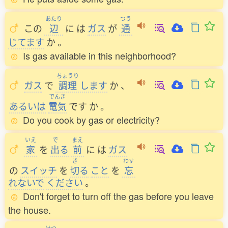
あたり
つう
この
辺
に
は
ガス
が
通
じてます
か
。
Is gas available in this neighborhood?
ちょうり
ガス
で
調理
します
か
、
でんき
あるいは
電気
です
か
。
Do you cook by gas or electricity?
いえ
で
まえ
家
を
出
る
前
に
は
ガス
き
わす
の
スイッチ
を
切
る
こと
を
忘
れないで
ください
。
Don't forget to turn off the gas before you leave
the house.