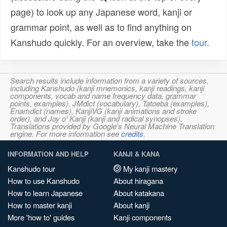
page) to look up any Japanese word, kanji or
grammar point, as well as to find anything on
Kanshudo quickly. For an overview, take the
tour
.
Search results include information from a variety of sources,
including Kanshudo (kanji mnemonics, kanji readings, kanji
components, vocab and name frequency data, grammar
points, examples), JMdict (vocabulary), Tatoeba (examples),
Enamdict (names), KanjiVG (kanji animations and stroke
order), and Joy o' Kanji (kanji and radical synopses).
Translations provided by Google's Neural Machine Translation
engine. For more information see
credits
.
INFORMATION AND HELP
KANJI & KANA
Kanshudo tour
My kanji mastery
How to use Kanshudo
About hiragana
How to learn Japanese
About katakana
How to master kanji
About kanji
More 'how to' guides
Kanji components