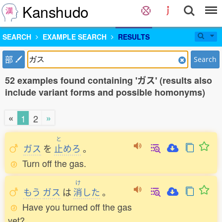
Kanshudo
SEARCH
EXAMPLE SEARCH
RESULTS
部
Search
52 examples found containing 'ガス' (results also
include variant forms and possible homonyms)
«
»
1
2
と
ガス
を
止
めろ
。
Turn off the gas.
け
もう
ガス
は
消
した
。
Have you turned off the gas
yet?