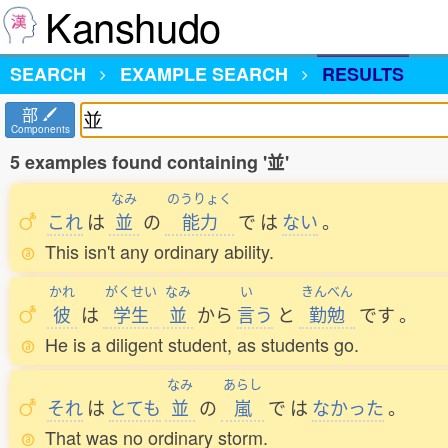
Kanshudo
SEARCH
EXAMPLE SEARCH
RESULTS
部
Components
5 examples found containing '並'
なみ
のうりょく
これ
は
並
の
能力
で
は
ない
。
This isn't any ordinary ability.
かれ
がくせい
なみ
い
きんべん
彼
は
学生
並
から
言
う
と
勤勉
です
。
He is a diligent student, as students go.
なみ
あらし
それ
は
とても
並
の
嵐
で
は
なかった
。
That was no ordinary storm.