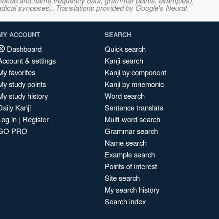
s, vocab and name frequency data, grammar points, examples),
adical synopses). Translations provided by Google's Neural
MY ACCOUNT
SEARCH
Dashboard
Quick search
Account & settings
Kanji search
My favorites
Kanji by component
My study points
Kanji by mnemonic
My study history
Word search
Daily Kanji
Sentence translate
Log in
|
Register
Multi-word search
GO PRO
Grammar search
Name search
Example search
Points of interest
Site search
My search history
Search index