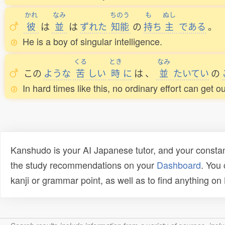
かれ
なみ
ちのう
も
ぬし
彼
は
並
は
ずれた
知能
の
持
ち
主
である
。
He is a boy of singular intelligence.
くる
とき
なみ
この
ような
苦
しい
時
に
は
、
並
たいてい
の
In hard times like this, no ordinary effort can get 
Kanshudo is your AI Japanese tutor, and your constan
the study recommendations on your
Dashboard
. You
kanji or grammar point, as well as to find anything o