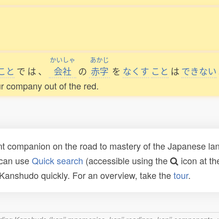
かいしゃ
あかじ
こと
で
は
、
会社
の
赤字
を
なくす
こと
は
できない
our company out of the red.
t companion on the road to mastery of the Japanese lang
 can use
Quick search
(accessible using the
icon at th
n Kanshudo quickly. For an overview, take the
tour
.