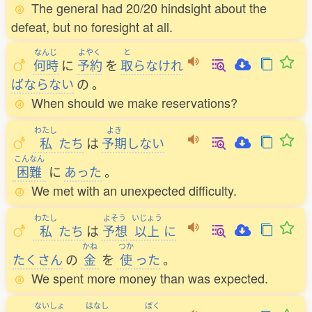
The general had 20/20 hindsight about the
defeat, but no foresight at all.
なんじ
よやく
と
何時
に
予約
を
取
らなけれ
ばならない
の
。
When should we make reservations?
わたし
よき
私
たち
は
予期
しない
こんなん
困難
に
あった
。
We met with an unexpected difficulty.
わたし
よそう
いじょう
私
たち
は
予想
以上
に
かね
つか
たくさん
の
金
を
使
った
。
We spent more money than was expected.
ないしょ
はなし
ぼく