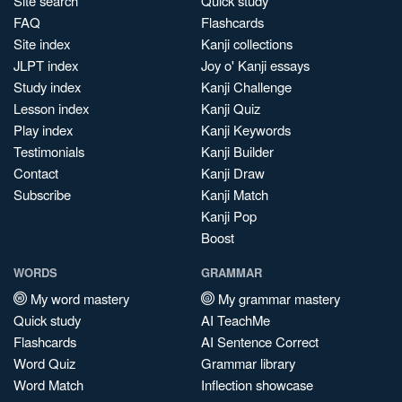
Site search
Quick study
FAQ
Flashcards
Site index
Kanji collections
JLPT index
Joy o' Kanji essays
Study index
Kanji Challenge
Lesson index
Kanji Quiz
Play index
Kanji Keywords
Testimonials
Kanji Builder
Contact
Kanji Draw
Subscribe
Kanji Match
Kanji Pop
Boost
WORDS
GRAMMAR
My word mastery
My grammar mastery
Quick study
AI TeachMe
Flashcards
AI Sentence Correct
Word Quiz
Grammar library
Word Match
Inflection showcase