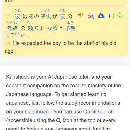
true.
かれ
こども
かれ
彼
は
その
子供
が
彼
の
ろうれい
たよ
よき
老齢
の
頼
り
に
なる
と
予期
していた
。
He expected the boy to be the staff of his old
age.
Kanshudo is your AI Japanese tutor, and your
constant companion on the road to mastery of the
Japanese language. To get started learning
Japanese, just follow the study recommendations
on your
Dashboard
. You can use
Quick search
(accessible using the
icon at the top of every
page) to look up any Japanese word, kanji or