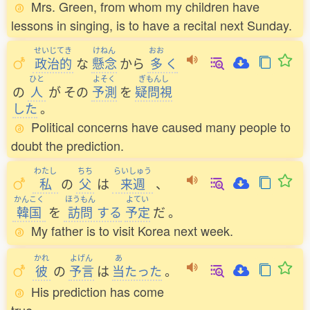
Mrs. Green, from whom my children have
lessons in singing, is to have a recital next Sunday.
せいじてき
けねん
おお
政治的
な
懸念
から
多
く
ひと
よそく
ぎもんし
の
人
が
その
予測
を
疑問視
した
。
Political concerns have caused many people to
doubt the prediction.
わたし
ちち
らいしゅう
私
の
父
は
来週
、
かんこく
ほうもん
よてい
韓国
を
訪問
する
予定
だ
。
My father is to visit Korea next week.
かれ
よげん
あ
彼
の
予言
は
当
たった
。
His prediction has come