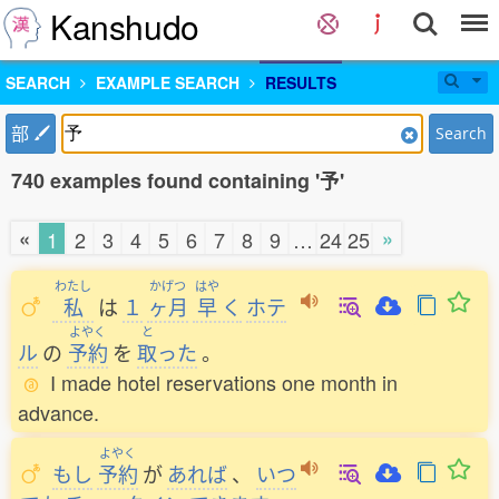
Kanshudo
SEARCH
EXAMPLE SEARCH
RESULTS
部
Search
740 examples found containing '予'
«
»
1
2
3
4
5
6
7
8
9
…
24
25
わたし
かげつ
はや
私
は
１
ヶ月
早
く
ホテ
よやく
と
ル
の
予約
を
取
った
。
I made hotel reservations one month in
advance.
よやく
もし
予約
が
あれば
、
いつ