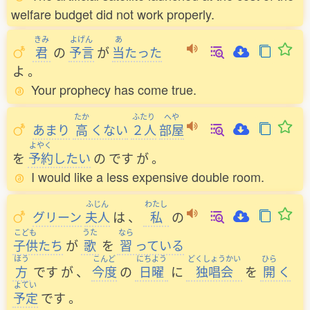
welfare budget did not work properly.
きみ
よげん
あ
君
の
予言
が
当
たった
よ
。
Your prophecy has come true.
たか
ふたり
へや
あまり
高
くない
２人
部屋
よやく
を
予約
したい
の
です
が
。
I would like a less expensive double room.
ふじん
わたし
グリーン
夫人
は
、
私
の
こども
うた
なら
子供
たち
が
歌
を
習
っている
ほう
こんど
にちよう
どくしょうかい
ひら
方
です
が
、
今度
の
日曜
に
独唱会
を
開
く
よてい
予定
です
。