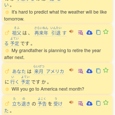
い
。
It's hard to predict what the weather will be like
tomorrow.
そふ
さらいねん
いんたい
祖父
は
、
再来年
引退
す
よてい
る
予定
です
。
My grandfather is planning to retire the year
after next.
らいげつ
あなた
は
来月
アメリカ
い
よてい
に
行
く
予定
です
か
。
Will you go to America next month?
た
の
よこく
う
立
ち
退
き
の
予告
を
受
け
た
。