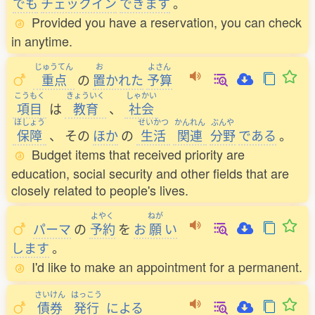
でも
チェックイン
できます
。
Provided you have a reservation, you can check
in anytime.
じゅうてん
お
よさん
重点
の
置
かれた
予算
こうもく
きょういく
しゃかい
項目
は
教育
、
社会
ほしょう
せいかつ
かんれん
ぶんや
保障
、
その
ほか
の
生活
関連
分野
である
。
Budget items that received priority are
education, social security and other fields that are
closely related to people's lives.
よやく
ねが
パーマ
の
予約
を
お
願
い
します
。
I'd like to make an appointment for a permanent.
さいけん
はっこう
債券
発行
による