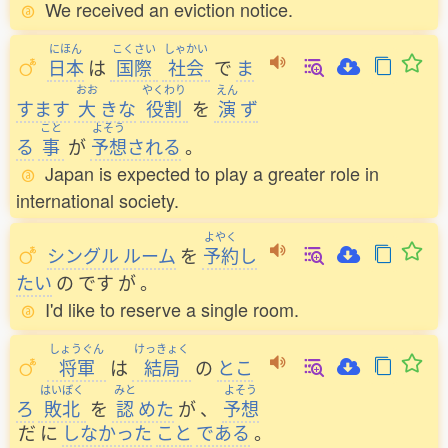
We received an eviction notice.
にほん
こくさい
しゃかい
日本
は
国際
社会
で
ま
おお
やくわり
えん
すます
大
きな
役割
を
演
ず
こと
よそう
る
事
が
予想
される
。
Japan is expected to play a greater role in
international society.
よやく
シングル
ルーム
を
予約
し
たい
の
です
が
。
I'd like to reserve a single room.
しょうぐん
けっきょく
将軍
は
結局
の
とこ
はいぼく
みと
よそう
ろ
敗北
を
認
めた
が
、
予想
だ
に
しなかった
こと
である
。