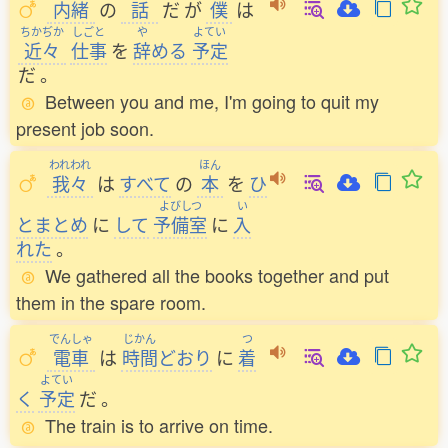
内緒
の
話
だ
が
僕
は
ちかぢか
しごと
や
よてい
近々
仕事
を
辞
める
予定
だ
。
Between you and me, I'm going to quit my
present job soon.
われわれ
ほん
我々
は
すべて
の
本
を
ひ
よびしつ
い
とまとめ
に
して
予備室
に
入
れた
。
We gathered all the books together and put
them in the spare room.
でんしゃ
じかん
つ
電車
は
時間
どおり
に
着
よてい
く
予定
だ
。
The train is to arrive on time.