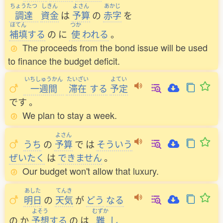
ちょうたつ
しきん
よさん
あかじ
調達
資金
は
予算
の
赤字
を
ほてん
つか
補填
する
の
に
使
われる
。
The proceeds from the bond issue will be used
to finance the budget deficit.
いちしゅうかん
たいざい
よてい
一週間
滞在
する
予定
です
。
We plan to stay a week.
よさん
うち
の
予算
で
は
そういう
ぜいたく
は
できません
。
Our budget won't allow that luxury.
あした
てんき
明日
の
天気
が
どう
なる
よそう
むずか
の
か
予想
する
の
は
難
し