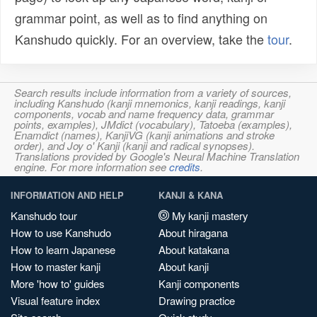
grammar point, as well as to find anything on
Kanshudo quickly. For an overview, take the
tour
.
Search results include information from a variety of sources,
including Kanshudo (kanji mnemonics, kanji readings, kanji
components, vocab and name frequency data, grammar
points, examples), JMdict (vocabulary), Tatoeba (examples),
Enamdict (names), KanjiVG (kanji animations and stroke
order), and Joy o' Kanji (kanji and radical synopses).
Translations provided by Google's Neural Machine Translation
engine. For more information see
credits
.
INFORMATION AND HELP
KANJI & KANA
Kanshudo tour
My kanji mastery
How to use Kanshudo
About hiragana
How to learn Japanese
About katakana
How to master kanji
About kanji
More 'how to' guides
Kanji components
Visual feature index
Drawing practice