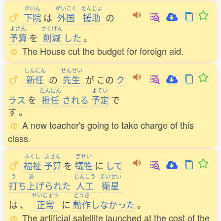
かいん
がいこく
えんじょ
下院
は
外国
援助
の
よさん
さくげん
予算
を
削減
した
。
The House cut the budget for foreign aid.
しんにん
せんせい
新任
の
先生
が
この
ク
たんにん
よてい
ラス
を
担任
される
予定
で
す
。
A new teacher's going to take charge of this
class.
ふくし
よさん
ぎせい
福祉
予算
を
犠牲
に
して
う
あ
じんこう
えいせい
打
ち
上
げられた
人工
衛星
せいじょう
どうさ
は
、
正常
に
動作
しなかった
。
The artificial satellite launched at the cost of the