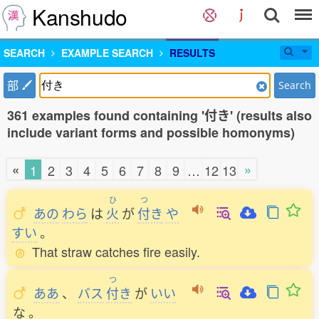
Kanshudo
SEARCH
EXAMPLE SEARCH
RESULTS
部
Search
361 examples found containing '付き' (results also
include variant forms and possible homonyms)
«
»
1
2
3
4
5
6
7
8
9
…
12
13
ひ
つ
あの
わら
は
火
が
付
き
や
すい
。
That straw catches fire easily.
つ
ああ
、
バス
付
き
が
いい
な
。