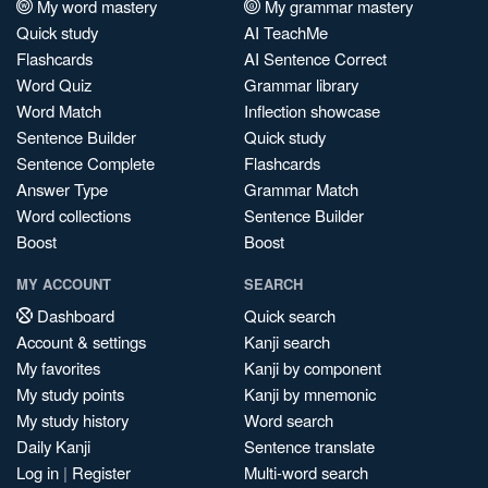
My word mastery
My grammar mastery
Quick study
AI TeachMe
Flashcards
AI Sentence Correct
Word Quiz
Grammar library
Word Match
Inflection showcase
Sentence Builder
Quick study
Sentence Complete
Flashcards
Answer Type
Grammar Match
Word collections
Sentence Builder
Boost
Boost
MY ACCOUNT
SEARCH
Dashboard
Quick search
Account & settings
Kanji search
My favorites
Kanji by component
My study points
Kanji by mnemonic
My study history
Word search
Daily Kanji
Sentence translate
Log in
|
Register
Multi-word search