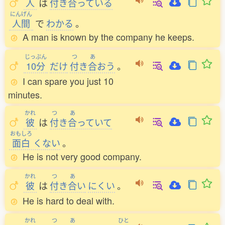
人
は
付
き
合
っている
にんげん
人間
で
わかる
。
A man is known by the company he keeps.
じっぷん
つ
あ
10分
だけ
付
き
合
おう
。
I can spare you just 10
minutes.
かれ
つ
あ
彼
は
付
き
合
っていて
おもしろ
面白
くない
。
He is not very good company.
かれ
つ
あ
彼
は
付
き
合
い
にくい
。
He is hard to deal with.
かれ
つ
あ
ひと