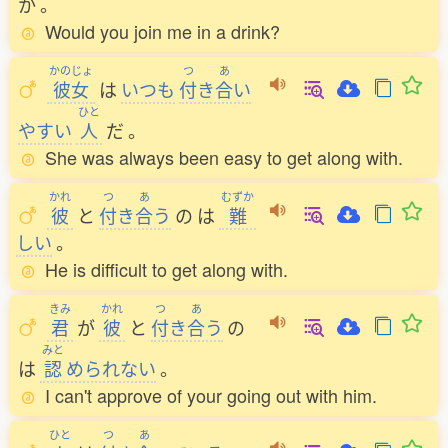
か
。
Would you join me in a drink?
かのじょ
つ
あ
彼女
は
いつも
付
き
合
い
ひと
やすい
人
だ
。
She was always been easy to get along with.
かれ
つ
あ
むずか
彼
と
付
き
合
う
の
は
難
しい
。
He is difficult to get along with.
きみ
かれ
つ
あ
君
が
彼
と
付
き
合
う
の
みと
は
認
められない
。
I can't approve of your going out with him.
ひと
つ
あ