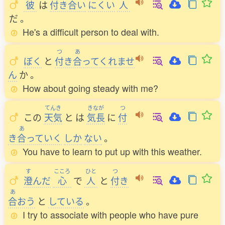
彼
は
付
き
合
い
にくい
人
だ
。
He's a difficult person to deal with.
つ
あ
ぼく
と
付
き
合
ってくれませ
ん
か
。
How about going steady with me?
てんき
きなが
つ
この
天気
と
は
気長
に
付
あ
き
合
っていく
しか
ない
。
You have to learn to put up with this weather.
す
こころ
ひと
つ
澄
んだ
心
で
人
と
付
き
あ
合
おう
と
している
。
I try to associate with people who have pure