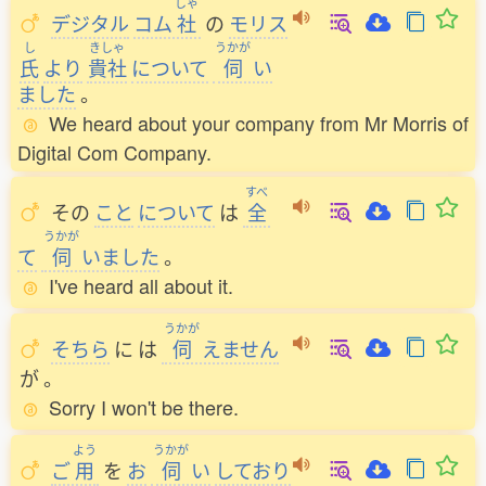
しゃ
デジタル
コム
社
の
モリス
し
きしゃ
うかが
氏
より
貴社
について
伺
い
ました
。
We heard about your company from Mr Morris of
Digital Com Company.
すべ
その
こと
について
は
全
うかが
て
伺
いました
。
I've heard all about it.
うかが
そちら
に
は
伺
えません
が
。
Sorry I won't be there.
よう
うかが
ご
用
を
お
伺
い
しており