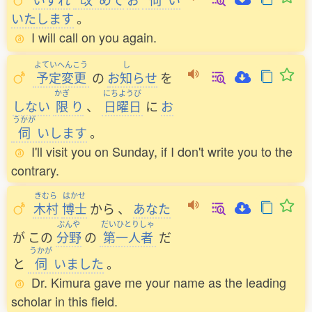
いたします
。
I will call on you again.
よていへんこう
し
予定変更
の
お
知
らせ
を
かぎ
にちようび
しない
限
り
、
日曜日
に
お
うかが
伺
いします
。
I'll visit you on Sunday, if I don't write you to the
contrary.
きむら
はかせ
木村
博士
から
、
あなた
ぶんや
だいひとりしゃ
が
この
分野
の
第一人者
だ
うかが
と
伺
いました
。
Dr. Kimura gave me your name as the leading
scholar in this field.