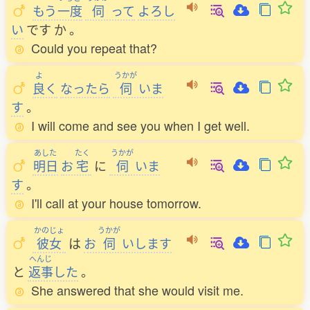
もう
一度
伺
って
よろし
い
です
か
。
Could you repeat that?
よ
うかが
良
く
なったら
伺
いま
す
。
I will come and see you when I get well.
あした
たく
うかが
明日
お
宅
に
伺
いま
す
。
I'll call at your house tomorrow.
かのじょ
うかが
彼女
は
お
伺
いします
へんじ
と
返事
した
。
She answered that she would visit me.