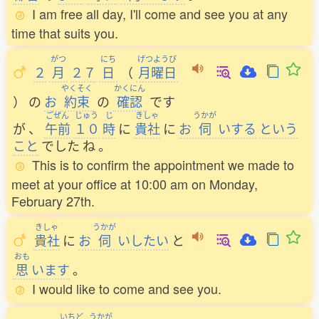
I am free all day, I'll come and see you at any
time that suits you.
がつ
にち
げつようび
２
月
２７
日
（
月曜日
やくそく
かくにん
）
の
お
約束
の
確認
です
ごぜん
じゅう
じ
きしゃ
うかが
が
、
午前
１０
時
に
貴社
に
お
伺
いする
という
こと
でした
ね
。
This is to confirm the appointment we made to
meet at your office at 10:00 am on Monday,
February 27th.
きしゃ
うかが
貴社
に
お
伺
いしたい
と
おも
思
います
。
I would like to come and see you.
いちど
うかが