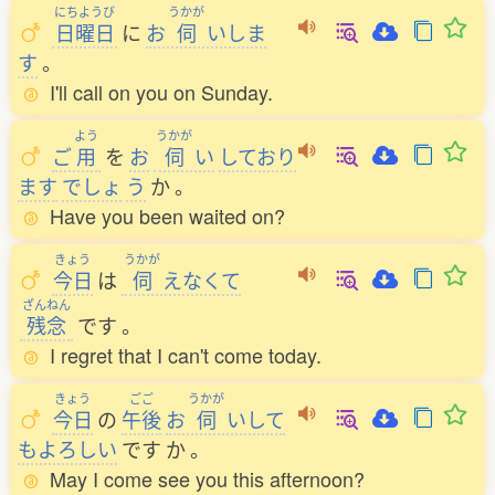
にちようび
うかが
日曜日
に
お
伺
いしま
す
。
I'll call on you on Sunday.
よう
うかが
ご
用
を
お
伺
い
しており
ます
でしょ
う
か
。
Have you been waited on?
きょう
うかが
今日
は
伺
えなくて
ざんねん
残念
です
。
I regret that I can't come today.
きょう
ごご
うかが
今日
の
午後
お
伺
いして
もよろしい
です
か
。
May I come see you this afternoon?