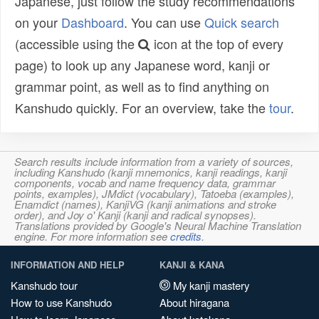
Japanese, just follow the study recommendations
on your
Dashboard
. You can use
Quick search
(accessible using the
icon at the top of every
page) to look up any Japanese word, kanji or
grammar point, as well as to find anything on
Kanshudo quickly. For an overview, take the
tour
.
Search results include information from a variety of sources,
including Kanshudo (kanji mnemonics, kanji readings, kanji
components, vocab and name frequency data, grammar
points, examples), JMdict (vocabulary), Tatoeba (examples),
Enamdict (names), KanjiVG (kanji animations and stroke
order), and Joy o' Kanji (kanji and radical synopses).
Translations provided by Google's Neural Machine Translation
engine. For more information see
credits
.
INFORMATION AND HELP
KANJI & KANA
Kanshudo tour
My kanji mastery
How to use Kanshudo
About hiragana