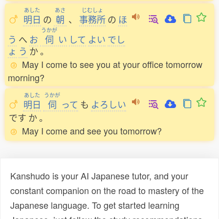
あした
あさ
じむしょ
明日
の
朝
、
事務所
の
ほ
うかが
う
へ
お
伺
い
して
よい
でし
ょ
う
か
。
May I come to see you at your office tomorrow
morning?
あした
うかが
明日
伺
って
も
よろしい
です
か
。
May I come and see you tomorrow?
Kanshudo is your AI Japanese tutor, and your
constant companion on the road to mastery of the
Japanese language. To get started learning