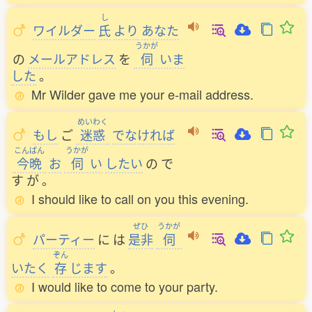
し
ワイルダー
氏
より
あなた
うかが
の
メールアドレス
を
伺
いま
した
。
Mr Wilder gave me your e-mail address.
めいわく
もし
ご
迷惑
でなければ
こんばん
うかが
今晩
お
伺
い
したい
の
で
す
が
。
I should like to call on you this evening.
ぜひ
うかが
パーティー
に
は
是非
伺
ぞん
いたく
存
じます
。
I would like to come to your party.