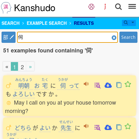
Kanshudo
SEARCH
EXAMPLE SEARCH
RESULTS
部
Search
51 examples found containing '伺'
«
»
1
2
みんちょう
たく
うかが
明朝
お
宅
に
伺
って
も
よろしい
です
か
。
May I call on you at your house tomorrow
morning?
せんせい
どちら
が
よい
か
先生
に
うかが