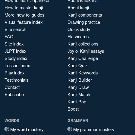
How to learn Japanese
About katakana
How to master kanji
About kanji
More 'how to' guides
Kanji components
Visual feature index
Drawing practice
Site search
Quick study
FAQ
Flashcards
Site index
Kanji collections
JLPT index
Joy o' Kanji essays
Study index
Kanji Challenge
Lesson index
Kanji Quiz
Play index
Kanji Keywords
Testimonials
Kanji Builder
Contact
Kanji Draw
Subscribe
Kanji Match
Kanji Pop
Boost
WORDS
GRAMMAR
My word mastery
My grammar mastery