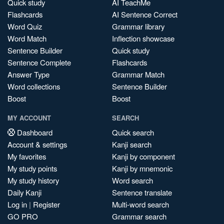
Quick study
AI TeachMe
Flashcards
AI Sentence Correct
Word Quiz
Grammar library
Word Match
Inflection showcase
Sentence Builder
Quick study
Sentence Complete
Flashcards
Answer Type
Grammar Match
Word collections
Sentence Builder
Boost
Boost
MY ACCOUNT
SEARCH
Dashboard
Quick search
Account & settings
Kanji search
My favorites
Kanji by component
My study points
Kanji by mnemonic
My study history
Word search
Daily Kanji
Sentence translate
Log in
|
Register
Multi-word search
GO PRO
Grammar search