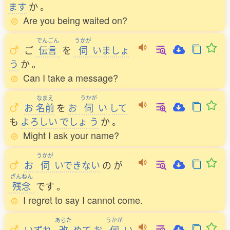
ます
か
。
Are you being waited on?
でんごん
うかが
ご
伝言
を
伺
いましょ
う
か
。
Can I take a message?
なまえ
うかが
お
名前
を
お
伺
い
して
も
よろしい
でしょ
う
か
。
Might I ask your name?
うかが
お
伺
いできない
の
が
ざんねん
残念
です
。
I regret to say I cannot come.
あらた
うかが
いずれ
改
めて
お
伺
い