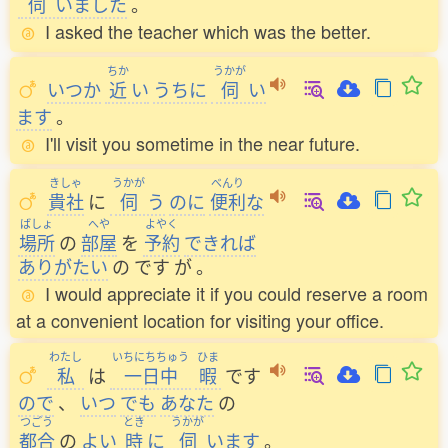
伺
いました
。
I asked the teacher which was the better.
ちか
うかが
いつか
近
い
うちに
伺
い
ます
。
I'll visit you sometime in the near future.
きしゃ
うかが
べんり
貴社
に
伺
う
のに
便利
な
ばしょ
へや
よやく
場所
の
部屋
を
予約
できれば
ありがたい
の
です
が
。
I would appreciate it if you could reserve a room
at a convenient location for visiting your office.
わたし
いちにちちゅう
ひま
私
は
一日中
暇
です
ので
、
いつ
でも
あなた
の
つごう
とき
うかが
都合
の
よい
時
に
伺
います
。