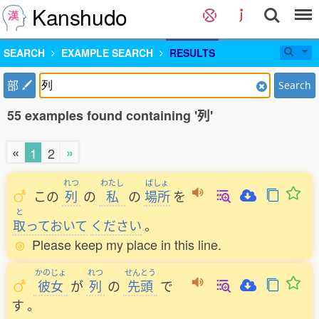
Kanshudo
SEARCH
EXAMPLE SEARCH
RESULTS
部
Search
55 examples found containing '列'
«
»
1
2
れつ
わたし
ばしょ
この
列
の
私
の
場所
を
と
取
っておいて
ください
。
Please keep my place in this line.
かのじょ
れつ
せんとう
彼女
が
列
の
先頭
で
す
。