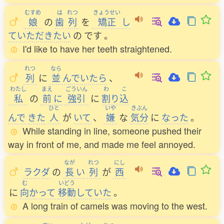
むすめ
は
れつ
きょうせい
娘
の
歯
列
を
矯正
し
ていただきたい
の
です
。
I'd like to have her teeth straightened.
れつ
なら
列
に
並
んでいたら
、
わたし
まえ
ごういん
わ
こ
私
の
前
に
強引
に
割
り
込
ひと
いや
きぶん
んで
きた
人
が
いて
、
嫌
な
気分
に
なった
。
While standing in line, someone pushed their
way in front of me, and made me feel annoyed.
なが
れつ
にし
ラクダ
の
長
い
列
が
西
む
いどう
に
向
かって
移動
していた
。
A long train of camels was moving to the west.