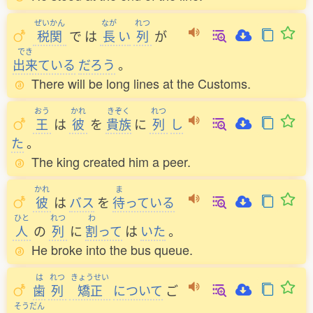
ぜいかん
なが
れつ
税関
で
は
長
い
列
が
でき
出来
ている
だろう
。
There will be long lines at the Customs.
おう
かれ
きぞく
れつ
王
は
彼
を
貴族
に
列
し
た
。
The king created him a peer.
かれ
ま
彼
は
バス
を
待
っている
ひと
れつ
わ
人
の
列
に
割
って
は
いた
。
He broke into the bus queue.
は
れつ
きょうせい
歯
列
矯正
について
ご
そうだん