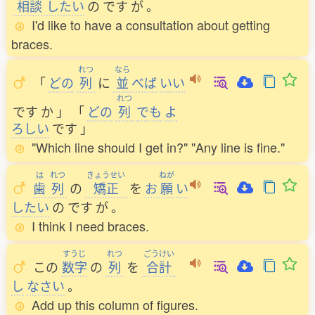
相談
したい
の
です
が
。
I'd like to have a consultation about getting
braces.
れつ
なら
「
どの
列
に
並
べば
いい
れつ
です
か
」
「
どの
列
でも
よ
ろしい
です
」
"Which line should I get in?" "Any line is fine."
は
れつ
きょうせい
ねが
歯
列
の
矯正
を
お
願
い
したい
の
です
が
。
I think I need braces.
すうじ
れつ
ごうけい
この
数字
の
列
を
合計
し
なさい
。
Add up this column of figures.