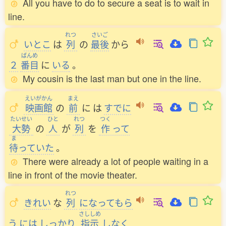
All you have to do to secure a seat is to wait in
line.
れつ
さいご
いとこ
は
列
の
最後
から
ばんめ
２
番目
に
いる
。
My cousin is the last man but one in the line.
えいがかん
まえ
映画館
の
前
に
は
すでに
たいせい
ひと
れつ
つく
大勢
の
人
が
列
を
作
って
ま
待
っていた
。
There were already a lot of people waiting in a
line in front of the movie theater.
れつ
きれい
な
列
になってもら
さししめ
う
には
しっかり
指示
しなく