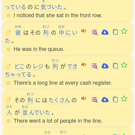
き
っている
の
に
気
づいた
。
I noticed that she sat in the front row.
かれ
れつ
なか
彼
は
その
列
の
中
に
い
た
。
He was in the queue.
れつ
どこ
の
レジ
も
列
が
でき
ちゃってる
。
There's a long line at every cash register.
れつ
その
列
に
は
たくさん
の
ひと
なら
人
が
並
んでいた
。
There went a lot of people in the line.
ひと
れつ