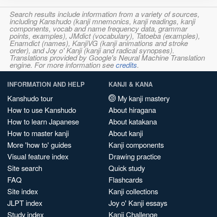
Search results include information from a variety of sources,
including Kanshudo (kanji mnemonics, kanji readings, kanji
components, vocab and name frequency data, grammar
points, examples), JMdict (vocabulary), Tatoeba (examples),
Enamdict (names), KanjiVG (kanji animations and stroke
order), and Joy o' Kanji (kanji and radical synopses).
Translations provided by Google's Neural Machine Translation
engine. For more information see
credits
.
INFORMATION AND HELP
KANJI & KANA
Kanshudo tour
My kanji mastery
How to use Kanshudo
About hiragana
How to learn Japanese
About katakana
How to master kanji
About kanji
More 'how to' guides
Kanji components
Visual feature index
Drawing practice
Site search
Quick study
FAQ
Flashcards
Site index
Kanji collections
JLPT index
Joy o' Kanji essays
Study index
Kanji Challenge