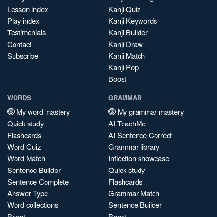
Lesson index
Kanji Quiz
Play index
Kanji Keywords
Testimonials
Kanji Builder
Contact
Kanji Draw
Subscribe
Kanji Match
Kanji Pop
Boost
WORDS
GRAMMAR
My word mastery
My grammar mastery
Quick study
AI TeachMe
Flashcards
AI Sentence Correct
Word Quiz
Grammar library
Word Match
Inflection showcase
Sentence Builder
Quick study
Sentence Complete
Flashcards
Answer Type
Grammar Match
Word collections
Sentence Builder
Boost
Boost