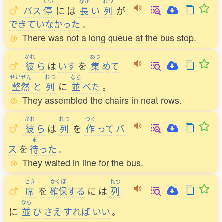
てい
なが
れつ
バス
停
に
は
長
い
列
が
できていなかった
。
There was not a long queue at the bus stop.
かれ
あつ
彼
ら
は
いす
を
集
めて
せいぜん
れつ
なら
整然
と
列
に
並
べた
。
They assembled the chairs in neat rows.
かれ
れつ
つく
彼
ら
は
列
を
作
って
バ
ま
ス
を
待
った
。
They waited in line for the bus.
せき
かくほ
れつ
席
を
確保
する
に
は
列
なら
に
並
び
さえ
すれば
いい
。