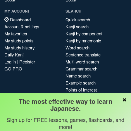
MY ACCOUNT
SEARCH
Dashboard
Quick search
Account & settings
Kanji search
My favorites
Kanji by component
My study points
Kanji by mnemonic
My study history
Word search
Daily Kanji
Sentence translate
Log in
|
Register
Multi-word search
GO PRO
Grammar search
Name search
Example search
Points of interest
×
Site search
The most effective way to learn
My search history
Japanese.
Search index
Sign up for FREE lessons, games, flashcards, and
Blog
more!