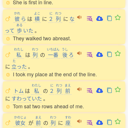
She is first in line.
かれ
よこ
に
れつ
彼
ら
は
横
に
２
列
に
な
ある
って
歩
いた
。
They walked two abreast.
わたし
れつ
いちばん
うし
私
は
列
の
一番
後
ろ
た
に
立
った
。
I took my place at the end of the line.
わたし
に
れつ
まえ
トム
は
私
の
２
列
前
に
すわっていた
。
Tom sat two rows ahead of me.
かのじょ
まえ
れつ
すわ
彼女
が
前
の
列
に
座