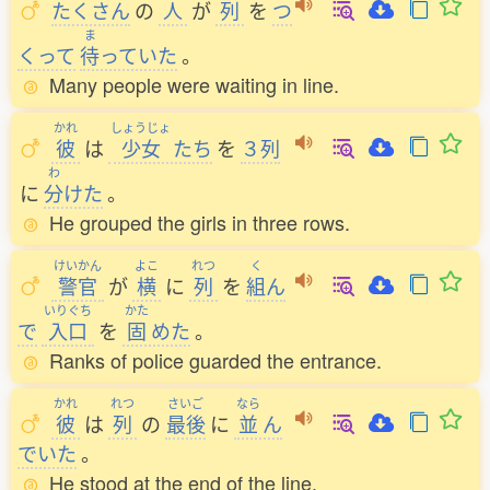
たくさん
の
人
が
列
を
つ
ま
くって
待
っていた
。
Many people were waiting in line.
かれ
しょうじょ
彼
は
少女
たち
を
３列
わ
に
分
けた
。
He grouped the girls in three rows.
けいかん
よこ
れつ
く
警官
が
横
に
列
を
組
ん
いりぐち
かた
で
入口
を
固
めた
。
Ranks of police guarded the entrance.
かれ
れつ
さいご
なら
彼
は
列
の
最後
に
並
ん
でいた
。
He stood at the end of the line.