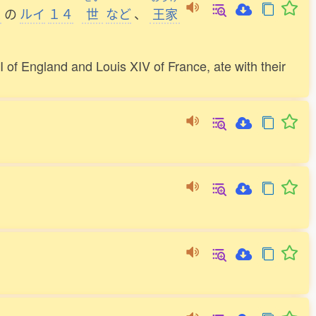
ス
の
ルイ
１４
世
など
、
王家
I of England and Louis XIV of France, ate with their