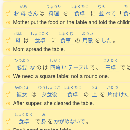
かあ
りょうり
しょくたく
なら
た
お
母
さん
は
料理
を
食卓
に
並
べて
「
食
Mother put the food on the table and told the childr
はは
しょくたく
しょくじ
ようい
母
は
食卓
に
食事
の
用意
を
した
。
Mom spread the table.
ひつよう
しかく
えんたく
必要
な
の
は
四角
い
テーブル
で
、
円卓
で
We need a square table; not a round one.
かのじょ
ゆうしょくご
しょくたく
うえ
かたづ
彼女
は
夕食後
食卓
の
上
を
片付
けた
After supper, she cleared the table.
しょくたく
み
食卓
で
身
を
かがめないで
。
Don't bend over the table.