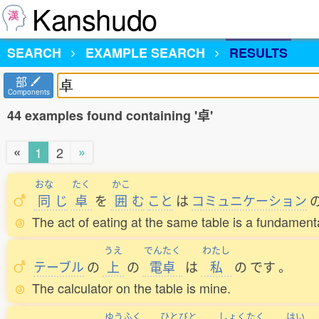
Kanshudo
SEARCH
EXAMPLE SEARCH
RESULTS
部
Components
44 examples found containing '卓'
«
»
1
2
おな
たく
かこ
同
じ
卓
を
囲
む
こと
は
コミュニケーション
The act of eating at the same table is a fundament
うえ
でんたく
わたし
テーブル
の
上
の
電卓
は
私
の
です
。
The calculator on the table is mine.
ゆうふく
ひとびと
しょくたく
はい