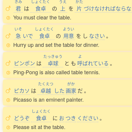
きみ
しょくたく
うえ
かた
君
は
食卓
の
上
を
片
づけなければならな
You must clear the table.
いそ
しょくたく
ようい
急
いで
食卓
の
用意
を
し
なさい
。
Hurry up and set the table for dinner.
たっきゅう
よ
ピンポン
は
卓球
と
も
呼
ばれている
。
Ping-Pong is also called table tennis.
たくえつ
がか
ピカソ
は
卓越
した
画家
だ
。
Picasso is an eminent painter.
しょくたく
どうぞ
食卓
に
お
つき
ください
。
Please sit at the table.