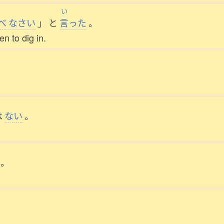
い
べ
なさい
」
と
言
った
。
en to dig in.
は
ない
。
。