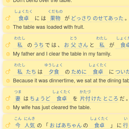
しょくたく
くだもの
食卓
に
は
果物
が
どっさり
のせてあった
The table was loaded with fruit.
わたし
とう
わたし
しょく
私
の
うち
で
は
、
お
父
さん
と
私
が
食
My father and I clear the table in my family.
わたし
ゆうしょく
しょくたく
私
たち
は
夕食
の
ために
食卓
に
つい
Because it was dinnertime, we sat at the dining tab
つま
しょくたく
かたづ
妻
は
ちょうど
食卓
を
片付
けた
ところ
だ
My wife has just cleared the table.
こん
にんき
しょくたく
い
今
人気
の
「
お
ばあちゃん
の
食卓
」
に
行