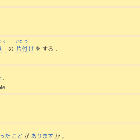
。
たく
かたづ
卓
の
片付
け
を
する
。
た
。
le.
。
った
こと
が
あります
か
。