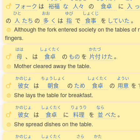
フォーク
は
裕福
な
人々
の
食卓
に
入
っ
ひと
おお
ゆび
しょくじ
の
人
たち
の
多
く
は
指
で
食事
を
していた
。
Although the fork entered society on the tables of 
fingers.
はは
しょくたく
かたづ
母
、
は
食卓
の
もの
を
片付
けた
。
Mother cleared away the table.
かのじょ
ちょうしょく
しょくたく
ようい
彼女
は
朝食
の
ため
食卓
の
用意
を
She lays the table for breakfast.
かのじょ
しょくたく
りょうり
なら
彼女
は
食卓
に
料理
を
並
べた
。
She spread dishes on the table.
かのじょ
しょくたく
さら
かた