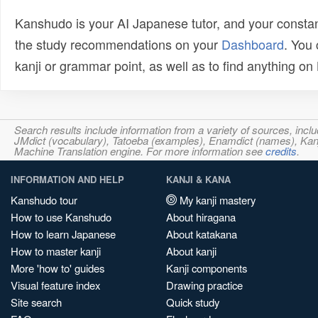
Kanshudo is your AI Japanese tutor, and your constan
the study recommendations on your
Dashboard
. You
kanji or grammar point, as well as to find anything o
Search results include information from a variety of sources, i
JMdict (vocabulary), Tatoeba (examples), Enamdict (names), Kanji
Machine Translation engine. For more information see
credits
.
INFORMATION AND HELP
KANJI & KANA
Kanshudo tour
My kanji mastery
How to use Kanshudo
About hiragana
How to learn Japanese
About katakana
How to master kanji
About kanji
More 'how to' guides
Kanji components
Visual feature index
Drawing practice
Site search
Quick study