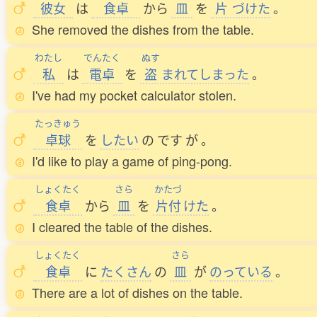
彼女
は
食卓
から
皿
を
片
づけた
。
She removed the dishes from the table.
わたし
でんたく
ぬす
私
は
電卓
を
盗
まれてしまった
。
I've had my pocket calculator stolen.
たっきゅう
卓球
を
したい
の
です
が
。
I'd like to play a game of ping-pong.
しょくたく
さら
かたづ
食卓
から
皿
を
片付
けた
。
I cleared the table of the dishes.
しょくたく
さら
食卓
に
たくさん
の
皿
が
のっている
。
There are a lot of dishes on the table.