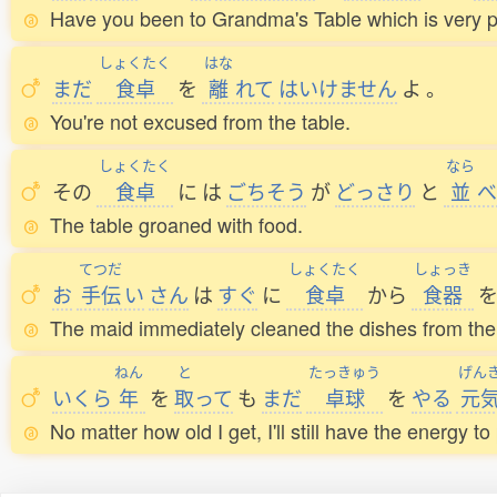
Have you been to Grandma's Table which is very 
しょくたく
はな
まだ
食卓
を
離
れて
はいけません
よ
。
You're not excused from the table.
しょくたく
なら
その
食卓
に
は
ごちそう
が
どっさり
と
並
べ
The table groaned with food.
てつだ
しょくたく
しょっき
お
手伝
い
さん
は
すぐ
に
食卓
から
食器
The maid immediately cleaned the dishes from the 
ねん
と
たっきゅう
げん
いくら
年
を
取
って
も
まだ
卓球
を
やる
元
No matter how old I get, I'll still have the energy t