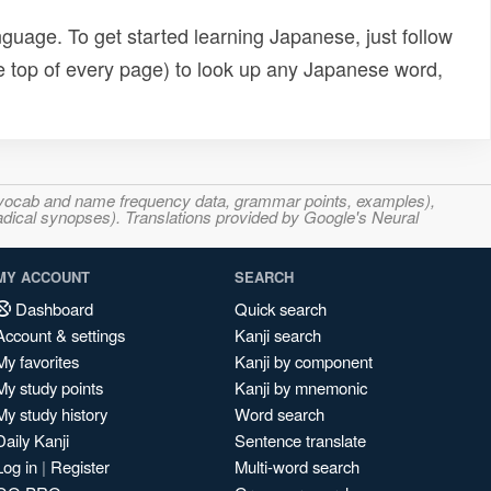
uage. To get started learning Japanese, just follow
e top of every page) to look up any Japanese word,
s, vocab and name frequency data, grammar points, examples),
adical synopses). Translations provided by Google's Neural
MY ACCOUNT
SEARCH
Dashboard
Quick search
Account & settings
Kanji search
My favorites
Kanji by component
My study points
Kanji by mnemonic
My study history
Word search
Daily Kanji
Sentence translate
Log in
|
Register
Multi-word search