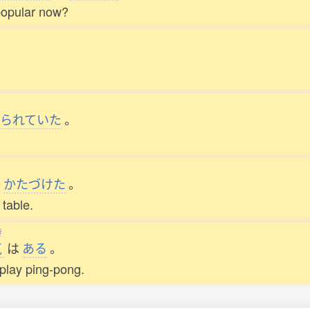
popular now?
られていた
。
を
かたづけた
。
table.
き
気
は
ある
。
o play ping-pong.