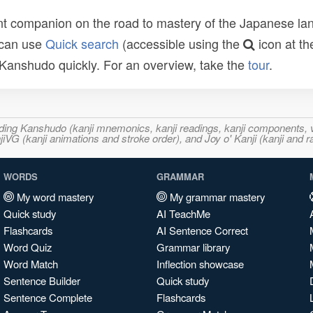
t companion on the road to mastery of the Japanese lang
 can use
Quick search
(accessible using the
icon at th
n Kanshudo quickly. For an overview, take the
tour
.
ncluding Kanshudo (kanji mnemonics, kanji readings, kanji component
VG (kanji animations and stroke order), and Joy o' Kanji (kanji and r
WORDS
GRAMMAR
My word mastery
My grammar mastery
Quick study
AI TeachMe
Flashcards
AI Sentence Correct
Word Quiz
Grammar library
Word Match
Inflection showcase
Sentence Builder
Quick study
Sentence Complete
Flashcards