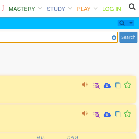
MASTERY
STUDY
PLAY
LOG IN
Search
せい
おうけ