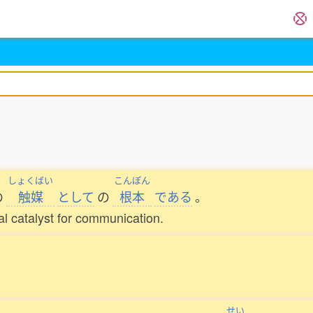
しょくばい
こんぽん
の
触媒
として
の
根本
である
。
al catalyst for communication.
せい