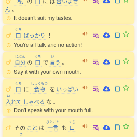
私
の
口
に
は
合
いませ
ん
。
It doesn't suit my tastes.
くち
口
ばっかり
！
You're all talk and no action!
じぶん
くち
い
自分
の
口
で
言
う
。
Say it with your own mouth.
くち
しょくもつ
口
に
食物
を
いっぱい
い
入
れて
しゃべる
な
。
Don't speak with your mouth full.
ひとこと
くち
その
こと
は
一言
も
口
だ