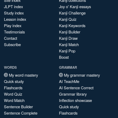
Site index
Kanji collections
JLPT index
Joy o' Kanji essays
Study index
Kanji Challenge
Lesson index
Kanji Quiz
Play index
Kanji Keywords
Testimonials
Kanji Builder
Contact
Kanji Draw
Subscribe
Kanji Match
Kanji Pop
Boost
WORDS
GRAMMAR
My word mastery
My grammar mastery
Quick study
AI TeachMe
Flashcards
AI Sentence Correct
Word Quiz
Grammar library
Word Match
Inflection showcase
Sentence Builder
Quick study
Sentence Complete
Flashcards