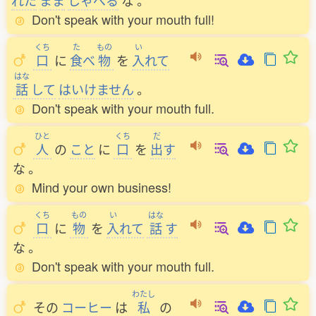
れた
まま
しゃべる
な
。
Don't speak with your mouth full!
くち
た
もの
い
口
に
食
べ
物
を
入
れて
はな
話
して
はいけません
。
Don't speak with your mouth full.
ひと
くち
だ
人
の
こと
に
口
を
出
す
な
。
Mind your own business!
くち
もの
い
はな
口
に
物
を
入
れて
話
す
な
。
Don't speak with your mouth full.
わたし
その
コーヒー
は
私
の