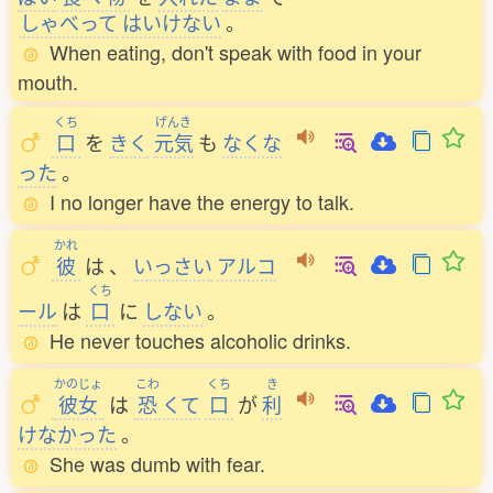
しゃべって
はいけない
。
When eating, don't speak with food in your
mouth.
くち
げんき
口
を
きく
元気
も
なくな
った
。
I no longer have the energy to talk.
かれ
彼
は
、
いっさい
アルコ
くち
ール
は
口
に
しない
。
He never touches alcoholic drinks.
かのじょ
こわ
くち
き
彼女
は
恐
くて
口
が
利
けなかった
。
She was dumb with fear.