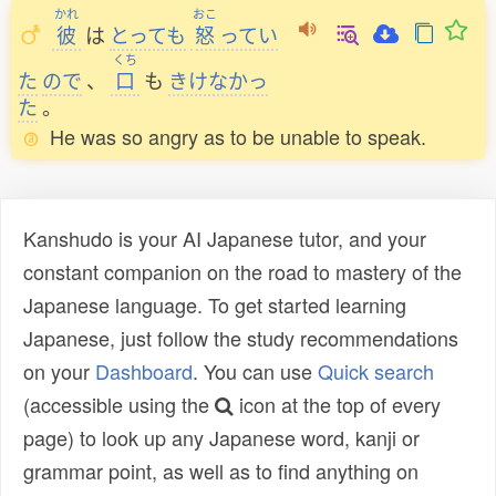
かれ
おこ
彼
は
とっても
怒
ってい
くち
た
ので
、
口
も
きけなかっ
た
。
He was so angry as to be unable to speak.
Kanshudo is your AI Japanese tutor, and your
constant companion on the road to mastery of the
Japanese language. To get started learning
Japanese, just follow the study recommendations
on your
Dashboard
. You can use
Quick search
(accessible using the
icon at the top of every
page) to look up any Japanese word, kanji or
grammar point, as well as to find anything on