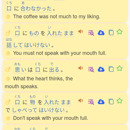
くち
あ
口
に
合
わなかった
。
The coffee was not much to my liking.
くち
い
口
に
もの
を
入
れた
まま
はな
話
して
はいけない
。
You must not speak with your mouth full.
おも
くち
で
思
い
は
口
に
出
る
。
What the heart thinks, the
mouth speaks.
くち
もの
い
口
に
物
を
入
れた
まま
で
しゃべって
はいけない
。
Don't speak with your mouth full.
かれ
くち
だ