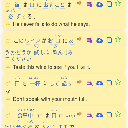
彼
は
口
に
出
す
こと
は
かなら
必
ず
する
。
He never fails to do what he says.
くち
この
ワイン
が
お
口
に
あ
ため
の
う
かどうか
試
し
に
飲
んでみ
て
ください
。
Taste this wine to see if you like it.
くち
いちはい
はな
口
を
一杯
に
して
話
す
な
。
Don't speak with your mouth full.
しょくじちゅう
くち
食事中
に
は
口
に
いっ
た
もの
い
ぱい
食
べ
物
を
入
れた
まま
で