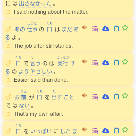
に
は
出
さなかった
。
I said nothing about the matter.
しごと
くち
あの
仕事
の
口
は
まだ
あ
る
よ
。
The job offer still stands.
くち
い
じっこう
口
で
言
う
の
は
実行
す
る
の
より
やさしい
。
Easier said than done.
まえ
くち
だ
お
前
が
口
を
出
す
こと
で
は
ない
。
That's my own affair.
くち
口
を
いっぱい
に
した
ま