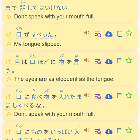
はな
ま
で
話
して
はいけない
。
Don't speak with your mouth full.
くち
口
が
すべった
。
My tongue slipped.
め
くち
もの
い
目
は
口
ほど
に
物
を
言
う
。
The eyes are as eloquent as the tongue.
くち
た
もの
い
口
に
食
べ
物
を
入
れた
ま
ま
しゃべる
な
。
Don't speak with your mouth full.
くち
い
口
に
もの
を
いっぱい
入