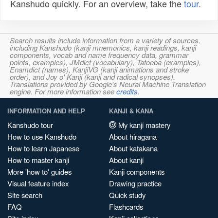
Kanshudo quickly. For an overview, take the
tour
.
Search results include information from a variety of sources,
including Kanshudo (kanji mnemonics, kanji readings, kanji
components, vocab and name frequency data, grammar
points, examples), JMdict (vocabulary), Tatoeba (examples),
Enamdict (names), KanjiVG (kanji animations and stroke
order), and Joy o' Kanji (kanji and radical synopses).
Translations provided by Google's Neural Machine Translation
engine. For more information see
credits
.
INFORMATION AND HELP
KANJI & KANA
Kanshudo tour
My kanji mastery
How to use Kanshudo
About hiragana
How to learn Japanese
About katakana
How to master kanji
About kanji
More 'how to' guides
Kanji components
Visual feature index
Drawing practice
Site search
Quick study
FAQ
Flashcards