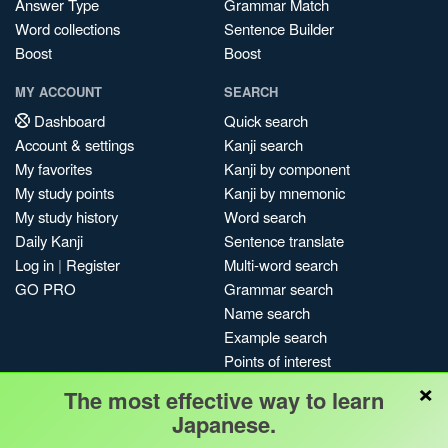
Answer Type
Grammar Match
Word collections
Sentence Builder
Boost
Boost
MY ACCOUNT
SEARCH
Dashboard
Quick search
Account & settings
Kanji search
My favorites
Kanji by component
My study points
Kanji by mnemonic
My study history
Word search
Daily Kanji
Sentence translate
Log in
|
Register
Multi-word search
GO PRO
Grammar search
Name search
Example search
Points of interest
×
Site search
The most effective way to learn
My search history
Japanese.
Search index