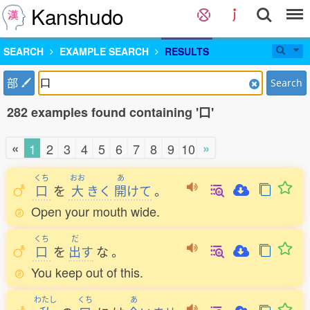
Kanshudo
SEARCH
EXAMPLE SEARCH
RESULTS
部
Search
282 examples found containing '口'
«
»
1
2
3
4
5
6
7
8
9
10
くち
おお
あ
口
を
大
きく
開
けて
。
Open your mouth wide.
くち
だ
口
を
出
す
な
。
You keep out of this.
わたし
くち
あ