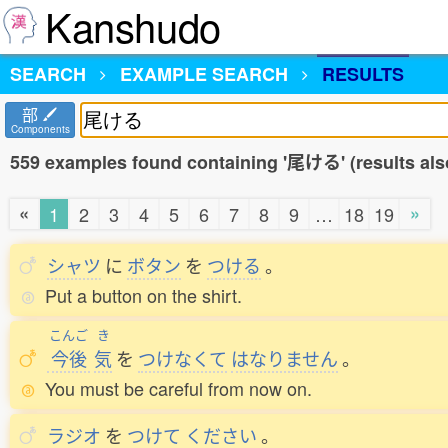
Kanshudo
SEARCH
EXAMPLE SEARCH
RESULTS
部
Components
559 examples found containing '尾ける' (results als
«
»
1
2
3
4
5
6
7
8
9
…
18
19
シャツ
に
ボタン
を
つける
。
Put a button on the shirt.
こんご
き
今後
気
を
つけなくて
はなりません
。
You must be careful from now on.
ラジオ
を
つけて
ください
。