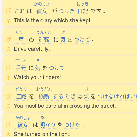
かのじょ
にっき
これ
は
彼女
が
つけた
日記
です
。
This is the diary which she kept.
くるま
うんてん
き
車
の
運転
に
気
を
つけて
。
Drive carefully.
てもと
き
手元
に
気
を
つけて
！
Watch your fingers!
どうろ
おうだん
き
道路
を
横断
する
とき
は
気
を
つけなければい
You must be careful in crossing the street.
かのじょ
あ
彼女
は
明
かり
を
つけた
。
She turned on the light.