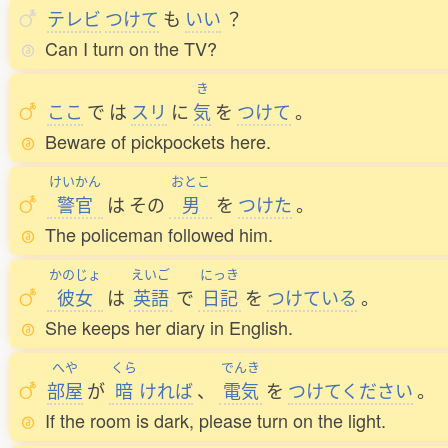
テレビ
つけて
も
いい
？
Can I turn on the TV?
き
ここ
で
は
スリ
に
気
を
つけて
。
Beware of pickpockets here.
けいかん
おとこ
警官
は
その
男
を
つけた
。
The policeman followed him.
かのじょ
えいご
にっき
彼女
は
英語
で
日記
を
つけている
。
She keeps her diary in English.
へや
くら
でんき
部屋
が
暗
ければ
、
電気
を
つけてください
。
If the room is dark, please turn on the light.