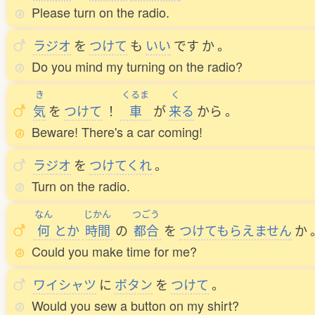
Please turn on the radio.
ラジオ
を
つけて
も
いい
です
か
。
Do you mind my turning on the radio?
き
くるま
く
気
を
つけて
！
車
が
来
る
から
。
Beware! There's a car coming!
ラジオ
を
つけてくれ
。
Turn on the radio.
なん
じかん
つごう
何
とか
時間
の
都合
を
つけてもらえません
か
Could you make time for me?
ワイシャツ
に
ボタン
を
つけて
。
Would you sew a button on my shirt?