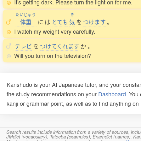
It's getting dark. Please turn the light on for me.
たいじゅう
き
体重
に
は
とても
気
を
つけます
。
I watch my weight very carefully.
テレビ
を
つけてくれます
か
。
Will you turn on the television?
Kanshudo is your AI Japanese tutor, and your constan
the study recommendations on your
Dashboard
. You
kanji or grammar point, as well as to find anything o
Search results include information from a variety of sources, i
JMdict (vocabulary), Tatoeba (examples), Enamdict (names), Kanji