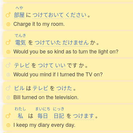
へや
部屋
に
つけておいて
ください
。
Charge it to my room.
でんき
電気
を
つけていた
だけません
か
。
Would you be so kind as to turn the light on?
テレビ
を
つけて
いい
です
か
。
Would you mind if I turned the TV on?
ビル
は
テレビ
を
つけた
。
Bill turned on the television.
わたし
まいにち
にっき
私
は
毎日
日記
を
つけます
。
I keep my diary every day.