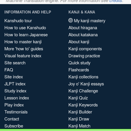
Machine Translation engine. For more information see
credits
.
INFORMATION AND HELP
KANJI & KANA
Kanshudo tour
My kanji mastery
How to use Kanshudo
About hiragana
How to learn Japanese
About katakana
How to master kanji
About kanji
More 'how to' guides
Kanji components
Visual feature index
Drawing practice
Site search
Quick study
FAQ
Flashcards
Site index
Kanji collections
JLPT index
Joy o' Kanji essays
Study index
Kanji Challenge
Lesson index
Kanji Quiz
Play index
Kanji Keywords
Testimonials
Kanji Builder
Contact
Kanji Draw
Subscribe
Kanji Match