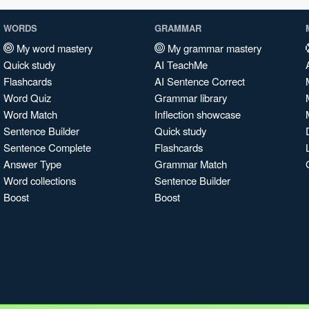
WORDS
GRAMMAR
My word mastery
My grammar mastery
Quick study
AI TeachMe
Flashcards
AI Sentence Correct
Word Quiz
Grammar library
Word Match
Inflection showcase
Sentence Builder
Quick study
Sentence Complete
Flashcards
Answer Type
Grammar Match
Word collections
Sentence Builder
Boost
Boost