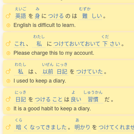
えいご
み
むずか
英語
を
身
に
つける
の
は
難
しい
。
English is difficult to learn.
わたし
くだ
これ
、
私
に
つけておいておいて
下
さい
。
Please charge this to my account.
わたし
いぜん
にっき
私
は
、
以前
日記
を
つけていた
。
I used to keep a diary.
にっき
よ
しゅうかん
日記
を
つける
こと
は
良
い
習慣
だ
。
It is a good habit to keep a diary.
くら
あ
暗
く
なってきました
。
明
かり
を
つけてくれま