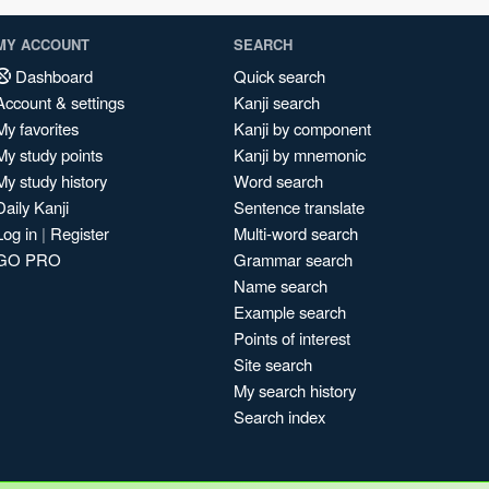
MY ACCOUNT
SEARCH
Dashboard
Quick search
Account & settings
Kanji search
My favorites
Kanji by component
My study points
Kanji by mnemonic
My study history
Word search
Daily Kanji
Sentence translate
Log in
|
Register
Multi-word search
GO PRO
Grammar search
Name search
Example search
Points of interest
Site search
My search history
Search index