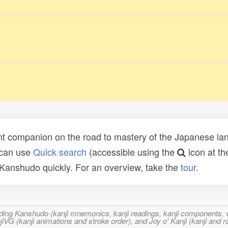
t companion on the road to mastery of the Japanese lang
 can use
Quick search
(accessible using the
icon at th
n Kanshudo quickly. For an overview, take the
tour
.
ncluding Kanshudo (kanji mnemonics, kanji readings, kanji component
VG (kanji animations and stroke order), and Joy o' Kanji (kanji and r