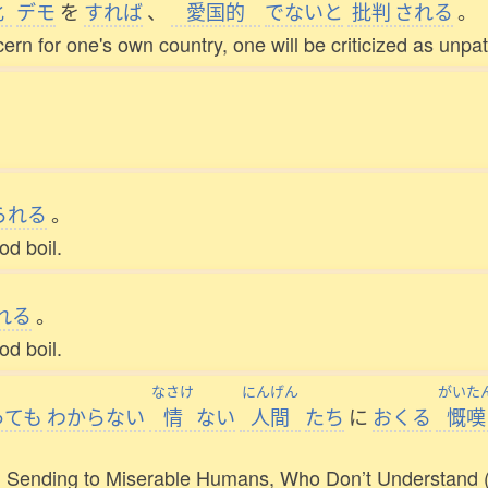
化
デモ
を
すれば
、
愛国的
でないと
批判
される
。
rn for one's own country, one will be criticized as unpatr
られる
。
od boil.
れる
。
od boil.
なさけ
にんげん
がいた
っても
わからない
情
ない
人間
たち
に
おくる
慨嘆
m Sending to Miserable Humans, Who Don’t Understand 