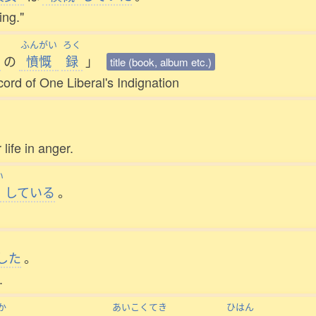
ing."
ふんがい
ろく
の
憤慨
録
」
title (book, album etc.)
rd of One Liberal's Indignation
life in anger.
い
している
。
した
。
.
か
あいこくてき
ひはん