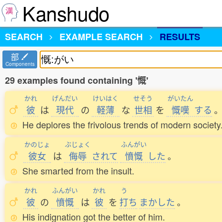
Kanshudo
SEARCH
EXAMPLE SEARCH
RESULTS
部
Components
29 examples found containing '慨'
かれ
げんだい
けいはく
せそう
がいたん
彼
は
現代
の
軽薄
な
世相
を
慨嘆
する
He deplores the frivolous trends of modern society
かのじょ
ぶじょく
ふんがい
彼女
は
侮辱
されて
憤慨
した
。
She smarted from the insult.
かれ
ふんがい
かれ
う
彼
の
憤慨
は
彼
を
打
ち
まかした
。
His indignation got the better of him.