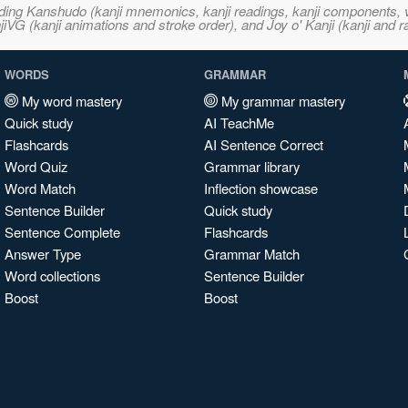
ncluding Kanshudo (kanji mnemonics, kanji readings, kanji component
VG (kanji animations and stroke order), and Joy o' Kanji (kanji and r
WORDS
GRAMMAR
My word mastery
My grammar mastery
Quick study
AI TeachMe
Flashcards
AI Sentence Correct
Word Quiz
Grammar library
Word Match
Inflection showcase
Sentence Builder
Quick study
Sentence Complete
Flashcards
Answer Type
Grammar Match
Word collections
Sentence Builder
Boost
Boost