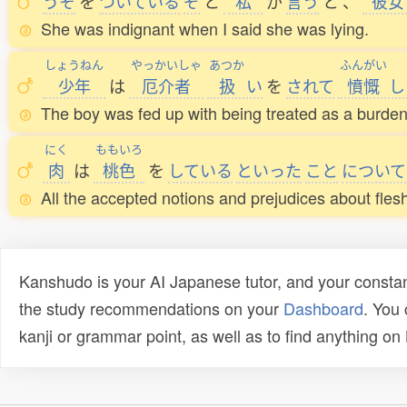
うそ
を
ついている
ぞ
と
私
が
言
う
と
、
彼女
She was indignant when I said she was lying.
しょうねん
やっかいしゃ
あつか
ふんがい
少年
は
厄介者
扱
い
を
されて
憤慨
し
The boy was fed up with being treated as a burden
にく
ももいろ
肉
は
桃色
を
している
といった
こと
について
All the accepted notions and prejudices about fles
Kanshudo is your AI Japanese tutor, and your constan
the study recommendations on your
Dashboard
. You
kanji or grammar point, as well as to find anything o