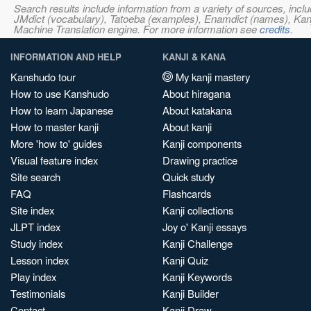
Search results include information from a variety of sources, i
JMdict (vocabulary), Tatoeba (examples), Enamdict (names), Kanji
Machine Translation engine. For more information see
credits
.
INFORMATION AND HELP
KANJI & KANA
Kanshudo tour
My kanji mastery
How to use Kanshudo
About hiragana
How to learn Japanese
About katakana
How to master kanji
About kanji
More 'how to' guides
Kanji components
Visual feature index
Drawing practice
Site search
Quick study
FAQ
Flashcards
Site index
Kanji collections
JLPT index
Joy o' Kanji essays
Study index
Kanji Challenge
Lesson index
Kanji Quiz
Play index
Kanji Keywords
Testimonials
Kanji Builder
Contact
Kanji Draw