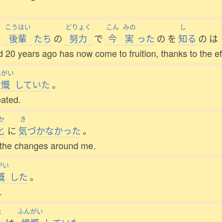
こうはい
どりょく
こん
みの
し
、
後輩
たち
の
努力
で
今
実
った
の
を
知
る
の
は
ted 20 years ago has now come to fruition, thanks to the ef
んがい
憤慨
していた
。
eated.
か
き
化
に
気
づかなかった
。
e the changes around me.
がい
慨
した
。
.
ょ
ふんがい