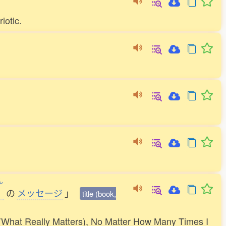
iotic.
ん
の
メッセージ
」
title (book,
(What Really Matters), No Matter How Many Times I