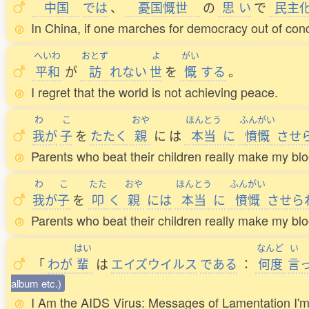
中国
では
、
憂国慨世
の
思
い
で
民主
In China, if one marches for democracy out of conce
へいわ
おとず
よ
がい
平和
が
訪
れない
世
を
慨
する
。
I regret that the world is not achieving peace.
わ
こ
おや
ほんとう
ふんがい
我
が
子
を
たたく
親
に
は
本当
に
憤慨
させ
Parents who beat their children really make my blo
わ
こ
たた
おや
ほんとう
ふんがい
我
が
子
を
叩
く
親
には
本当
に
憤慨
させら
Parents who beat their children really make my blo
はい
なんど
い
「
わが
輩
は
エイズウイルス
である
：
何度
言
album etc.)
I Am the AIDS Virus: Messages of Lamentation I'