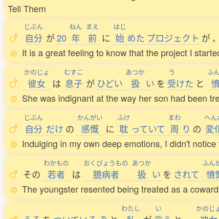
Tell Them
じぶん
ねん
まえ
はじ
自分
が
20
年
前
に
始
めた
プロジェクト
が
It is a great feeling to know that the project I star
かのじょ
むすこ
あつか
う
ふ
彼女
は
息子
が
ひどい
扱
い
を
受
けた
と
She was indignant at the way her son had been tr
じぶん
かんがい
ふけ
まわ
へん
自分
だけ
の
感慨
に
耽
っていて
周
り
の
変
Indulging in my own deep emotions, I didn't notic
わかもの
おくびょうもの
あつか
ふん
その
若者
は
臆病者
扱
い
を
されて
憤
The youngster resented being treated as a coward
わたし
い
かのじ