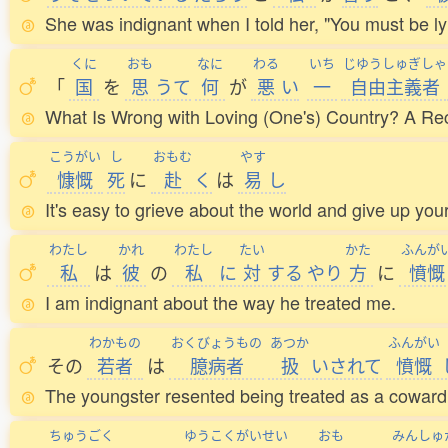
She was indignant when I told her, "You must be ly
くに
おも
なに
わる
いち
じゆうしゅぎしゃ
「
国
を
思
うて
何
が
悪
い
一
自由主義者
What Is Wrong with Loving (One's) Country? A Reco
こうがい
し
おもむ
やす
慷慨
死
に
赴
く
は
易
し
It's easy to grieve about the world and give up your 
わたし
かれ
わたし
たい
かた
ふんが
私
は
彼
の
私
に
対
する
やり
方
に
憤慨
I am indignant about the way he treated me.
わかもの
おくびょうもの
あつか
ふんがい
その
若者
は
臆病者
扱
いされて
憤慨
The youngster resented being treated as a coward
ちゅうごく
ゆうこくがいせい
おも
みんしゅ