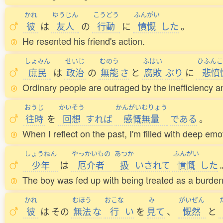
かれ
ゆうじん
こうどう
ふんがい
彼
は
友人
の
行動
に
憤慨
した
。
He resented his friend's action.
しょみん
せいじ
むのう
ふはい
ひふんこ
庶民
は
政治
の
無能
さ
と
腐敗
ぶり
に
悲憤
Ordinary people are outraged by the inefficiency and
おうじ
かいそう
かんがいむりょう
往時
を
回想
すれば
感慨無量
である
。
When I reflect on the past, I'm filled with deep emo
しょうねん
やっかいもの
あつか
ふんがい
少年
は
厄介者
扱
いされて
憤慨
した
The boy was fed up with being treated as a burden
かれ
むほう
おこな
み
がいぜん
彼
は
その
無法
な
行
い
を
見
て
、
慨然
と