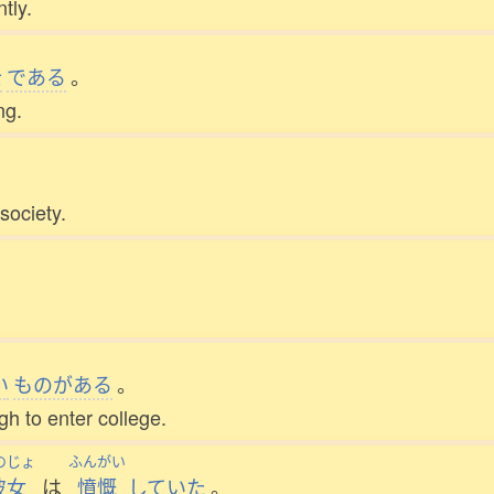
tly.
士
である
。
ng.
society.
い
ものがある
。
gh to enter college.
のじょ
ふんがい
彼女
は
憤慨
していた
。