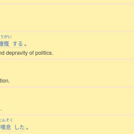
うがい
慷慨
する
。
 depravity of politics.
tion.
。
.
たんそく
嘆息
した
。