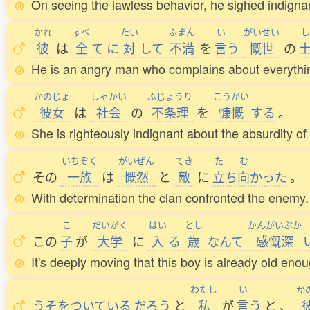
On seeing the lawless behavior, he sighed indignan
かれ
すべ
たい
ふまん
い
がいせい
し
彼
は
全
て
に
対
して
不満
を
言
う
慨世
の
He is an angry man who complains about everythi
かのじょ
しゃかい
ふじょうり
こうがい
彼女
は
社会
の
不条理
を
慷慨
する
。
She is righteously indignant about the absurdity of 
いちぞく
がいぜん
てき
た
む
その
一族
は
慨然
と
敵
に
立
ち
向
かった
。
With determination the clan confronted the enemy.
こ
だいがく
はい
とし
かんがいぶか
この
子
が
大学
に
入
る
歳
なんて
感慨深
It's deeply moving that this boy is already old enou
わたし
い
か
うそをついている
だろう
と
私
が
言
う
と
、