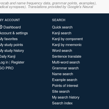
s, vocab and name frequency data, grammar points, examples),
adical synopses). Translations provided by Google's Neural
MY ACCOUNT
SEARCH
Dashboard
Quick search
Account & settings
Kanji search
My favorites
Kanji by component
My study points
Kanji by mnemonic
My study history
Word search
Daily Kanji
Sentence translate
Log in
|
Register
Multi-word search
GO PRO
Grammar search
Name search
Example search
Points of interest
Site search
My search history
Search index