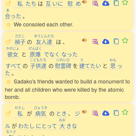
私
たち
は
互
いに
慰
め
あ
合
った
。
We consoled each other.
さだこ
ゆうじんたち
禎子
の
友人達
は
、
かのじょ
げんばく
彼女
と
原爆
でなく
なった
こどもたち
いれいひ
た
おも
すべて
の
子供達
の
慰霊碑
を
建
てたい
と
思
っ
た
。
Sadako's friends wanted to build a monument to
her and all children who were killed by the atomic
bomb.
わたし
びょうき
私
が
病気
の
とき
、
ジ
おお
ル
が
わたし
にとって
大
きな
なぐさ