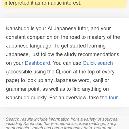
interpreted it as romantic interest.
Kanshudo is your AI Japanese tutor, and your
constant companion on the road to mastery of the
Japanese language. To get started learning
Japanese, just follow the study recommendations
on your
Dashboard
. You can use
Quick search
(accessible using the
icon at the top of every
page) to look up any Japanese word, kanji or
grammar point, as well as to find anything on
Kanshudo quickly. For an overview, take the
tour
.
Search results include information from a variety of sources,
including Kanshudo (kanji mnemonics, kanji readings, kanji
components, vocab and name frequency data, grammar