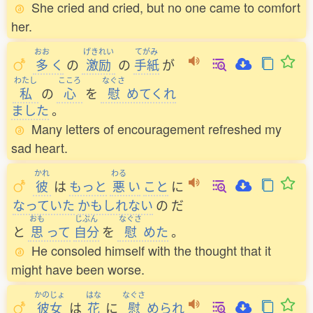
She cried and cried, but no one came to comfort
her.
おお
げきれい
てがみ
多
く
の
激励
の
手紙
が
わたし
こころ
なぐさ
私
の
心
を
慰
めてくれ
ました
。
Many letters of encouragement refreshed my
sad heart.
かれ
わる
彼
は
もっと
悪
い
こと
に
なっていた
かもしれない
の
だ
おも
じぶん
なぐさ
と
思
って
自分
を
慰
めた
。
He consoled himself with the thought that it
might have been worse.
かのじょ
はな
なぐさ
彼女
は
花
に
慰
められ