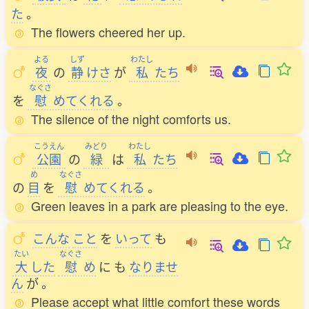
た
。
The flowers cheered her up.
よる
しず
わたし
夜
の
静
けさ
が
私
たち
なぐさ
を
慰
めてくれる
。
The silence of the night comforts us.
こうえん
みどり
わたし
公園
の
緑
は
私
たち
め
なぐさ
の
目
を
慰
めてくれる
。
Green leaves in a park are pleasing to the eye.
こんな
こと
を
いって
も
たい
なぐさ
大
した
慰
め
に
も
なりませ
ん
が
。
Please accept what little comfort these words