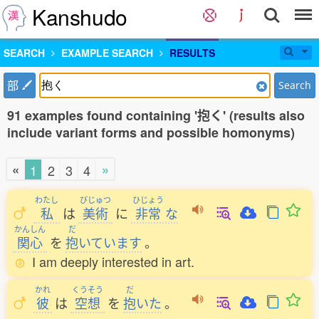
Kanshudo
SEARCH
EXAMPLE SEARCH
RESULTS
部
Search
91 examples found containing '抱く' (results also
include variant forms and possible homonyms)
«
»
1
2
3
4
わたし
びじゅつ
ひじょう
私
は
美術
に
非常
な
かんしん
だ
関心
を
抱
いています
。
I am deeply interested in art.
かれ
くうそう
だ
彼
は
空想
を
抱
いた
。