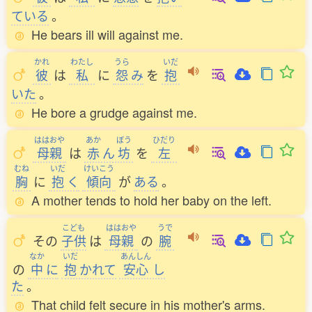
ている
。
He bears ill will against me.
かれ
わたし
うら
いだ
彼
は
私
に
怨
み
を
抱
いた
。
He bore a grudge against me.
ははおや
あか
ぼう
ひだり
母親
は
赤
ん
坊
を
左
むね
いだ
けいこう
胸
に
抱
く
傾向
が
ある
。
A mother tends to hold her baby on the left.
こども
ははおや
うで
その
子供
は
母親
の
腕
なか
いだ
あんしん
の
中
に
抱
かれて
安心
し
た
。
That child felt secure in his mother's arms.