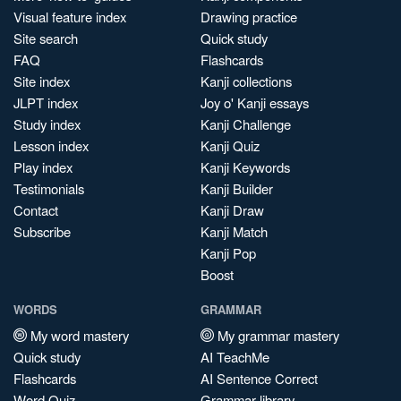
Visual feature index
Drawing practice
Site search
Quick study
FAQ
Flashcards
Site index
Kanji collections
JLPT index
Joy o' Kanji essays
Study index
Kanji Challenge
Lesson index
Kanji Quiz
Play index
Kanji Keywords
Testimonials
Kanji Builder
Contact
Kanji Draw
Subscribe
Kanji Match
Kanji Pop
Boost
WORDS
GRAMMAR
My word mastery
My grammar mastery
Quick study
AI TeachMe
Flashcards
AI Sentence Correct
Word Quiz
Grammar library