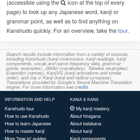
(accessible using the
icon at the top of every
page) to look up any Japanese word, kanji or
grammar point, as well as to find anything on
Kanshudo quickly. For an overview, take the
tour
.
Search results include information from a variety of sources,
including Kanshudo (kanji mnemonics, kanji readings, kanji
components, vocab and name frequency data, grammar
points, examples), JMdict (vocabulary), Tatoeba (examples),
Enamdict (names), KanjiVG (kanji animations and stroke
order), and Joy o' Kanji (kanji and radical synopses).
Translations provided by Google's Neural Machine Translation
engine. For more information see
credits
.
INFORMATION AND HELP
KANJI & KANA
Kanshudo tour
My kanji mastery
How to use Kanshudo
About hiragana
How to learn Japanese
About katakana
How to master kanji
About kanji
More 'how to' guides
Kanji components