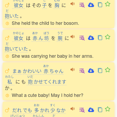
かのじょ
こ
むね
彼女
は
その
子
を
胸
に
だ
抱
いた
。
She held the child to her bosom.
かのじょ
あか
ぼう
うで
彼女
は
赤
ん
坊
を
腕
に
だ
抱
いていた
。
She was carrying her baby in her arms.
あか
まぁ
かわいい
赤
ちゃん
わたし
いだ
私
に
も
抱
かせてくれます
か
。
What a cute baby! May I hold her?
おお
すく
だれ
でも
多
かれ
少
なか
げいじゅつ
かんしん
だ