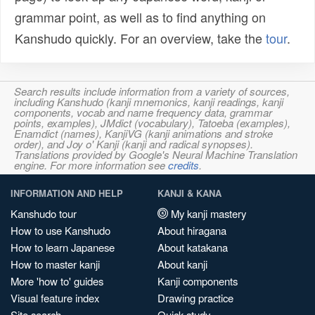
grammar point, as well as to find anything on
Kanshudo quickly. For an overview, take the
tour
.
Search results include information from a variety of sources,
including Kanshudo (kanji mnemonics, kanji readings, kanji
components, vocab and name frequency data, grammar
points, examples), JMdict (vocabulary), Tatoeba (examples),
Enamdict (names), KanjiVG (kanji animations and stroke
order), and Joy o' Kanji (kanji and radical synopses).
Translations provided by Google's Neural Machine Translation
engine. For more information see
credits
.
INFORMATION AND HELP
KANJI & KANA
Kanshudo tour
My kanji mastery
How to use Kanshudo
About hiragana
How to learn Japanese
About katakana
How to master kanji
About kanji
More 'how to' guides
Kanji components
Visual feature index
Drawing practice
Site search
Quick study