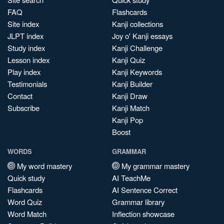
FAQ
Flashcards
Site index
Kanji collections
JLPT index
Joy o' Kanji essays
Study index
Kanji Challenge
Lesson index
Kanji Quiz
Play index
Kanji Keywords
Testimonials
Kanji Builder
Contact
Kanji Draw
Subscribe
Kanji Match
Kanji Pop
Boost
WORDS
GRAMMAR
My word mastery
My grammar mastery
Quick study
AI TeachMe
Flashcards
AI Sentence Correct
Word Quiz
Grammar library
Word Match
Inflection showcase