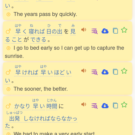
い
。
The years pass by quickly.
はや
ね
ひ
で
み
早
く
寝
れば
日
の
出
を
見
る
こと
が
できる
。
I go to bed early so I can get up to capture the
sunrise.
はや
はや
早
ければ
早
い
ほど
い
い
。
The sooner, the better.
はや
じかん
かなり
早
い
時間
に
しゅっぱつ
出発
しなければならなかっ
た
。
We had to make a very early start.