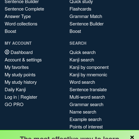
Sentence Builder
Quick study
Sentence Complete
Flashcards
Answer Type
Grammar Match
Word collections
Sentence Builder
Boost
Boost
MY ACCOUNT
SEARCH
Dashboard
Quick search
Account & settings
Kanji search
My favorites
Kanji by component
My study points
Kanji by mnemonic
My study history
Word search
Daily Kanji
Sentence translate
Log in
|
Register
Multi-word search
GO PRO
Grammar search
Name search
Example search
Points of interest
×
Site search
The most effective way to learn