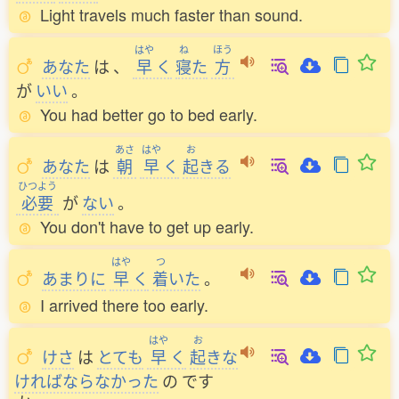
Light travels much faster than sound.
はや
ね
ほう
あなた
は
、
早
く
寝
た
方
が
いい
。
You had better go to bed early.
あさ
はや
お
あなた
は
朝
早
く
起
きる
ひつよう
必要
が
ない
。
You don't have to get up early.
はや
つ
あまりに
早
く
着
いた
。
I arrived there too early.
はや
お
けさ
は
とても
早
く
起
きな
ければならなかった
の
です