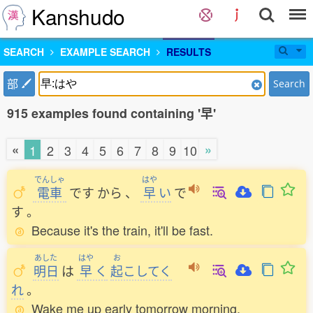
Kanshudo
SEARCH
EXAMPLE SEARCH
RESULTS
部
Search
915 examples found containing '早'
«
»
1
2
3
4
5
6
7
8
9
10
でんしゃ
はや
電車
です
から
、
早
い
で
す
。
Because it's the train, it'll be fast.
あした
はや
お
明日
は
早
く
起
こしてく
れ
。
Wake me up early tomorrow morning.