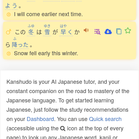
よ
う
。
I will come earlier next time.
ふゆ
ゆき
はや
この
冬
は
雪
が
早
く
か
ふ
ら
降
った
。
Snow fell early this winter.
Kanshudo is your AI Japanese tutor, and your
constant companion on the road to mastery of the
Japanese language. To get started learning
Japanese, just follow the study recommendations
on your
Dashboard
. You can use
Quick search
(accessible using the
icon at the top of every
page) to look up any Japanese word, kanji or