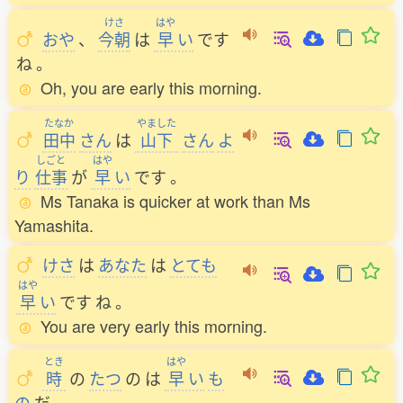
けさ
はや
おや
、
今朝
は
早
い
です
ね
。
Oh, you are early this morning.
たなか
やました
田中
さん
は
山下
さん
よ
しごと
はや
り
仕事
が
早
い
です
。
Ms Tanaka is quicker at work than Ms
Yamashita.
けさ
は
あなた
は
とても
はや
早
い
です
ね
。
You are very early this morning.
とき
はや
時
の
たつ
の
は
早
い
も
の
だ
。