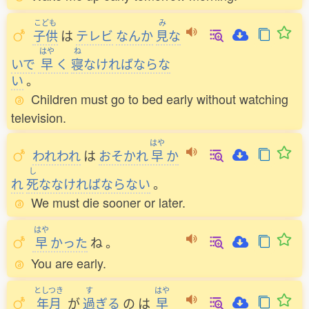
こども
み
子供
は
テレビ
なんか
見
な
はや
ね
いで
早
く
寝
なければならな
い
。
Children must go to bed early without watching
television.
はや
われわれ
は
おそかれ
早
か
し
れ
死
ななければならない
。
We must die sooner or later.
はや
早
かった
ね
。
You are early.
としつき
す
はや
年月
が
過
ぎる
の
は
早