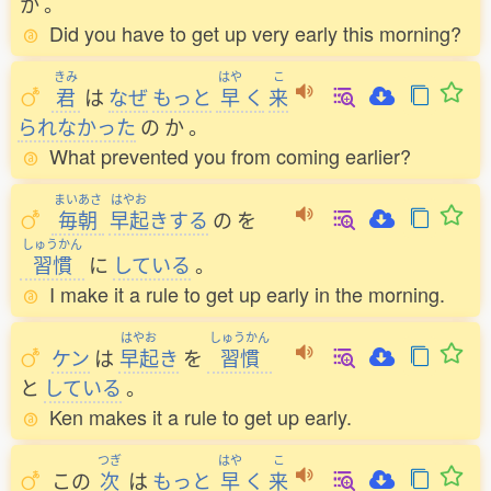
か
。
Did you have to get up very early this morning?
きみ
はや
こ
君
は
なぜ
もっと
早
く
来
られなかった
の
か
。
What prevented you from coming earlier?
まいあさ
はやお
毎朝
早起
きする
の
を
しゅうかん
習慣
に
している
。
I make it a rule to get up early in the morning.
はやお
しゅうかん
ケン
は
早起
き
を
習慣
と
している
。
Ken makes it a rule to get up early.
つぎ
はや
こ
この
次
は
もっと
早
く
来