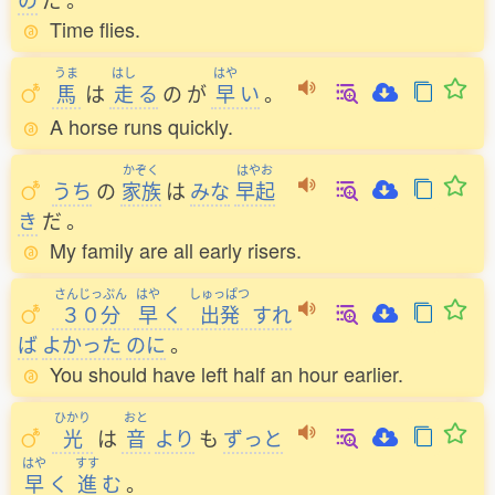
Time flies.
うま
はし
はや
馬
は
走
る
の
が
早
い
。
A horse runs quickly.
かぞく
はやお
うち
の
家族
は
みな
早起
き
だ
。
My family are all early risers.
さんじっぷん
はや
しゅっぱつ
３０分
早
く
出発
すれ
ば
よかった
のに
。
You should have left half an hour earlier.
ひかり
おと
光
は
音
より
も
ずっと
はや
すす
早
く
進
む
。