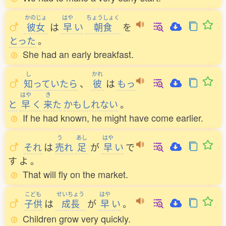
かのじょ
はや
ちょうしょく
彼女
は
早
い
朝食
を
とった
。
She had an early breakfast.
し
かれ
知
っていたら
、
彼
は
もっ
はや
き
と
早
く
来
た
かもしれない
。
If he had known, he might have come earlier.
う
あし
はや
それ
は
売
れ
足
が
早
い
で
す
よ
。
That will fly on the market.
こども
せいちょう
はや
子供
は
成長
が
早
い
。
Children grow very quickly.