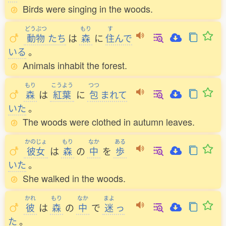
Birds were singing in the woods.
どうぶつ
もり
す
動物
たち
は
森
に
住
んで
いる
。
Animals inhabit the forest.
もり
こうよう
つつ
森
は
紅葉
に
包
まれて
いた
。
The woods were clothed in autumn leaves.
かのじょ
もり
なか
ある
彼女
は
森
の
中
を
歩
いた
。
She walked in the woods.
かれ
もり
なか
まよ
彼
は
森
の
中
で
迷
っ
た
。