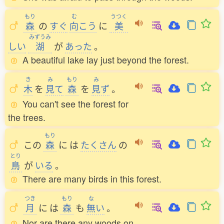
もり
む
うつく
森
の
すぐ
向
こう
に
美
みずうみ
しい
湖
が
あった
。
A beautiful lake lay just beyond the forest.
き
み
もり
み
木
を
見
て
森
を
見
ず
。
You can't see the forest for
the trees.
もり
この
森
に
は
たくさん
の
とり
鳥
が
いる
。
There are many birds in this forest.
つき
もり
な
月
に
は
森
も
無
い
。
Nor are there any woods on