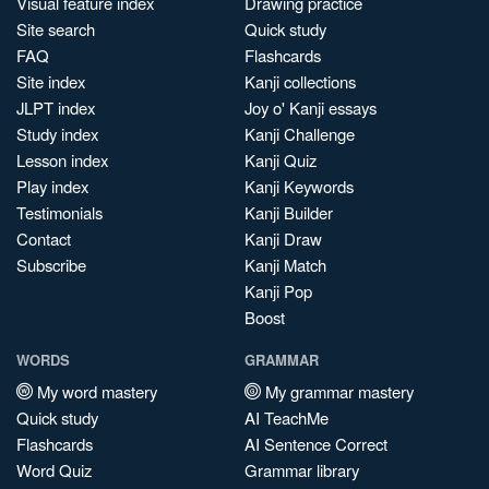
Visual feature index
Drawing practice
Site search
Quick study
FAQ
Flashcards
Site index
Kanji collections
JLPT index
Joy o' Kanji essays
Study index
Kanji Challenge
Lesson index
Kanji Quiz
Play index
Kanji Keywords
Testimonials
Kanji Builder
Contact
Kanji Draw
Subscribe
Kanji Match
Kanji Pop
Boost
WORDS
GRAMMAR
My word mastery
My grammar mastery
Quick study
AI TeachMe
Flashcards
AI Sentence Correct
Word Quiz
Grammar library