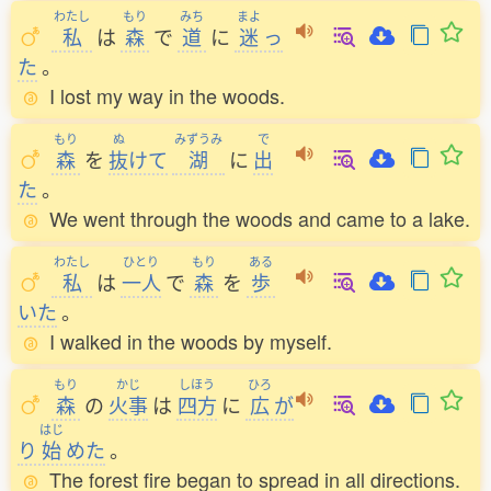
わたし
もり
みち
まよ
私
は
森
で
道
に
迷
っ
た
。
I lost my way in the woods.
もり
ぬ
みずうみ
で
森
を
抜
けて
湖
に
出
た
。
We went through the woods and came to a lake.
わたし
ひとり
もり
ある
私
は
一人
で
森
を
歩
いた
。
I walked in the woods by myself.
もり
かじ
しほう
ひろ
森
の
火事
は
四方
に
広
が
はじ
り
始
めた
。
The forest fire began to spread in all directions.