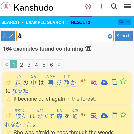
Kanshudo
SEARCH
EXAMPLE SEARCH
RESULTS
部
Search
164 examples found containing '森'
«
»
1
2
3
4
5
6
もり
なか
ふたた
しず
森
の
中
は
再
び
静
か
に
なった
。
It became quiet again in the forest.
かのじょ
こわ
もり
とお
彼女
は
恐
くて
森
を
通
れなかった
。
She was afraid to pass through the woods.