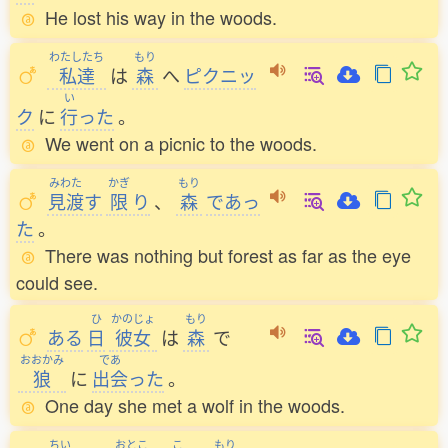
He lost his way in the woods.
わたしたち
もり
私達
は
森
へ
ピクニッ
い
ク
に
行
った
。
We went on a picnic to the woods.
みわた
かぎ
もり
見渡
す
限
り
、
森
であっ
た
。
There was nothing but forest as far as the eye
could see.
ひ
かのじょ
もり
ある
日
彼女
は
森
で
おおかみ
であ
狼
に
出会
った
。
One day she met a wolf in the woods.
ちい
おとこ
こ
もり