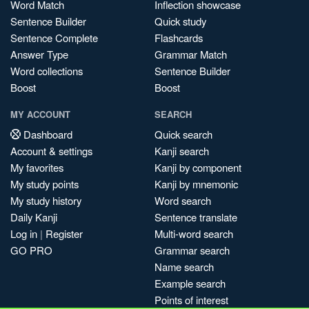
Word Match
Inflection showcase
Sentence Builder
Quick study
Sentence Complete
Flashcards
Answer Type
Grammar Match
Word collections
Sentence Builder
Boost
Boost
MY ACCOUNT
SEARCH
Dashboard
Quick search
Account & settings
Kanji search
My favorites
Kanji by component
My study points
Kanji by mnemonic
My study history
Word search
Daily Kanji
Sentence translate
Log in
|
Register
Multi-word search
GO PRO
Grammar search
Name search
Example search
Points of interest