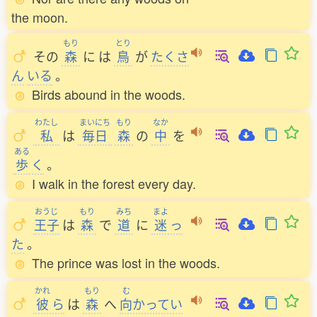
the moon.
もり
とり
その
森
に
は
鳥
が
たくさ
ん
いる
。
Birds abound in the woods.
わたし
まいにち
もり
なか
私
は
毎日
森
の
中
を
ある
歩
く
。
I walk in the forest every day.
おうじ
もり
みち
まよ
王子
は
森
で
道
に
迷
っ
た
。
The prince was lost in the woods.
かれ
もり
む
彼
ら
は
森
へ
向
かってい