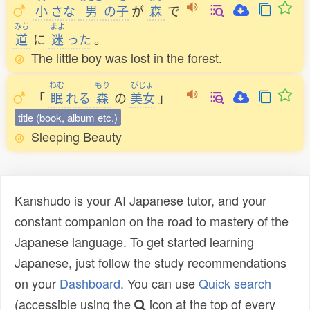
小
さな
男
の
子
が
森
で
みち
まよ
道
に
迷
った
。
The little boy was lost in the forest.
ねむ
もり
びじょ
「
眠
れる
森
の
美女
」
title (book, album etc.)
Sleeping Beauty
Kanshudo is your AI Japanese tutor, and your
constant companion on the road to mastery of the
Japanese language. To get started learning
Japanese, just follow the study recommendations
on your
Dashboard
. You can use
Quick search
(accessible using the
icon at the top of every