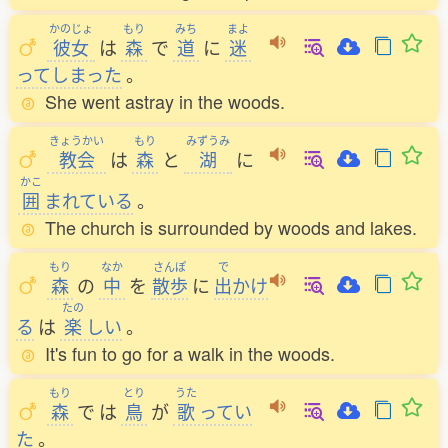
かのじょ
もり
みち
まよ
彼女
は
森
で
道
に
迷
ってしまった
。
She went astray in the woods.
きょうかい
もり
みずうみ
教会
は
森
と
湖
に
かこ
囲
まれている
。
The church is surrounded by woods and lakes.
もり
なか
さんぽ
で
森
の
中
を
散歩
に
出
かけ
たの
る
は
楽
しい
。
It's fun to go for a walk in the woods.
もり
とり
うた
森
で
は
鳥
が
歌
ってい
た
。