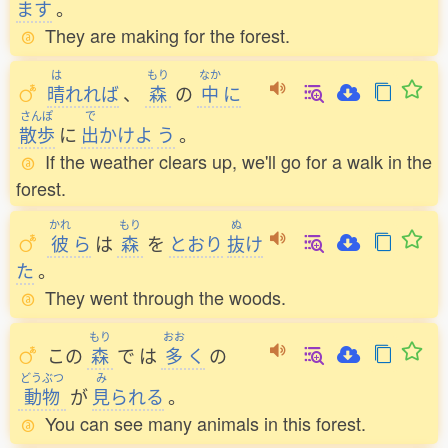
ます
。
They are making for the forest.
は
もり
なか
晴
れれば
、
森
の
中
に
さんぽ
で
散歩
に
出
かけよ
う
。
If the weather clears up, we'll go for a walk in the
forest.
かれ
もり
ぬ
彼
ら
は
森
を
とおり
抜
け
た
。
They went through the woods.
もり
おお
この
森
で
は
多
く
の
どうぶつ
み
動物
が
見
られる
。
You can see many animals in this forest.