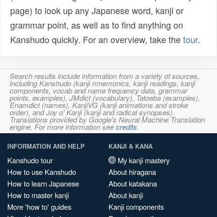
page) to look up any Japanese word, kanji or
grammar point, as well as to find anything on
Kanshudo quickly. For an overview, take the
tour
.
Search results include information from a variety of sources,
including Kanshudo (kanji mnemonics, kanji readings, kanji
components, vocab and name frequency data, grammar
points, examples), JMdict (vocabulary), Tatoeba (examples),
Enamdict (names), KanjiVG (kanji animations and stroke
order), and Joy o' Kanji (kanji and radical synopses).
Translations provided by Google's Neural Machine Translation
engine. For more information see
credits
.
INFORMATION AND HELP
KANJI & KANA
Kanshudo tour
My kanji mastery
How to use Kanshudo
About hiragana
How to learn Japanese
About katakana
How to master kanji
About kanji
More 'how to' guides
Kanji components