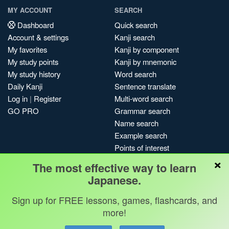
MY ACCOUNT
SEARCH
Dashboard
Quick search
Account & settings
Kanji search
My favorites
Kanji by component
My study points
Kanji by mnemonic
My study history
Word search
Daily Kanji
Sentence translate
Log in
|
Register
Multi-word search
GO PRO
Grammar search
Name search
Example search
Points of interest
×
Site search
The most effective way to learn
My search history
Japanese.
Search index
Sign up for FREE lessons, games, flashcards, and
Blog
more!
Jobs & opportunities
Privacy
Credits
Copyright ©