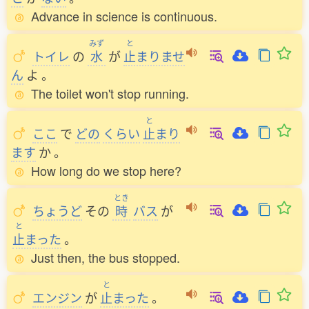
Advance in science is continuous.
みず
と
トイレ
の
水
が
止
まりませ
ん
よ
。
The toilet won't stop running.
と
ここ
で
どの
くらい
止
まり
ます
か
。
How long do we stop here?
とき
ちょうど
その
時
バス
が
と
止
まった
。
Just then, the bus stopped.
と
エンジン
が
止
まった
。