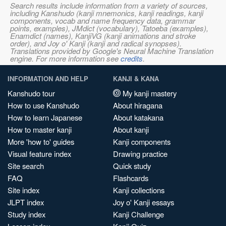
Search results include information from a variety of sources,
including Kanshudo (kanji mnemonics, kanji readings, kanji
components, vocab and name frequency data, grammar
points, examples), JMdict (vocabulary), Tatoeba (examples),
Enamdict (names), KanjiVG (kanji animations and stroke
order), and Joy o' Kanji (kanji and radical synopses).
Translations provided by Google's Neural Machine Translation
engine. For more information see
credits
.
INFORMATION AND HELP
KANJI & KANA
Kanshudo tour
My kanji mastery
How to use Kanshudo
About hiragana
How to learn Japanese
About katakana
How to master kanji
About kanji
More 'how to' guides
Kanji components
Visual feature index
Drawing practice
Site search
Quick study
FAQ
Flashcards
Site index
Kanji collections
JLPT index
Joy o' Kanji essays
Study index
Kanji Challenge