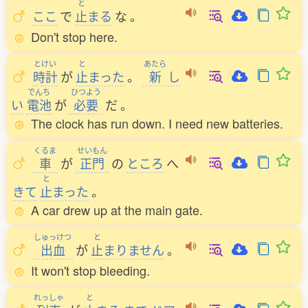
と
ここ
で
止
まる
な
。
Don't stop here.
とけい
と
あたら
時計
が
止
まった
。
新
し
でんち
ひつよう
い
電池
が
必要
だ
。
The clock has run down. I need new batteries.
くるま
せいもん
車
が
正門
の
ところ
へ
と
きて
止
まった
。
A car drew up at the main gate.
しゅっけつ
と
出血
が
止
まりません
。
It won't stop bleeding.
れっしゃ
と