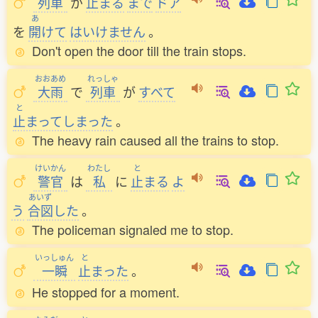
列車
が
止
まる
まで
ドア
あ
を
開
けて
はいけません
。
Don't open the door till the train stops.
おおあめ
れっしゃ
大雨
で
列車
が
すべて
と
止
まってしまった
。
The heavy rain caused all the trains to stop.
けいかん
わたし
と
警官
は
私
に
止
まる
よ
あいず
う
合図
した
。
The policeman signaled me to stop.
いっしゅん
と
一瞬
止
まった
。
He stopped for a moment.