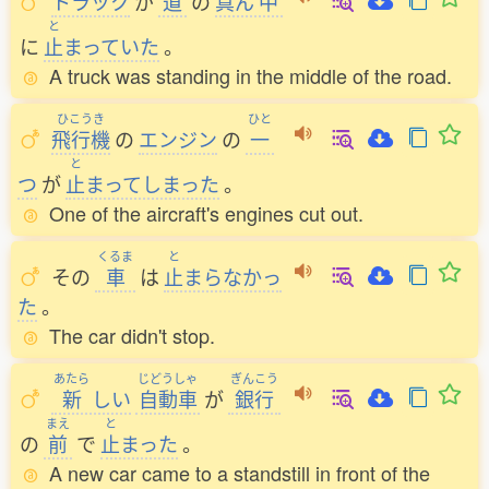
トラック
が
道
の
真
ん
中
と
に
止
まっていた
。
A truck was standing in the middle of the road.
ひこうき
ひと
飛行機
の
エンジン
の
一
と
つ
が
止
まってしまった
。
One of the aircraft's engines cut out.
くるま
と
その
車
は
止
まらなかっ
た
。
The car didn't stop.
あたら
じどうしゃ
ぎんこう
新
しい
自動車
が
銀行
まえ
と
の
前
で
止
まった
。
A new car came to a standstill in front of the