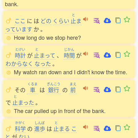
bank.
と
ここ
に
は
どの
くらい
止
ま
っています
か
。
How long do we stop here?
とけい
と
じかん
時計
が
止
まって
、
時間
が
わからなく
なった
。
My watch ran down and I didn't know the time.
くるま
ぎんこう
まえ
その
車
は
銀行
の
前
と
で
止
まった
。
The car pulled up in front of the bank.
かがく
しんぽ
と
科学
の
進歩
は
止
まる
こ
と
が
ない
。