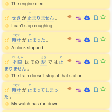
The engine died.
と
せき
が
止
まりません
。
I can't stop coughing.
とけい
と
時計
が
止
まった
。
A clock stopped.
れっしゃ
えき
と
列車
は
その
駅
で
は
止
まりません
。
The train doesn't stop at that station.
とけい
と
時計
が
止
まってしまっ
た
。
My watch has run down.