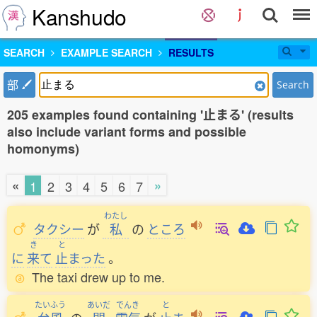
Kanshudo
SEARCH
EXAMPLE SEARCH
RESULTS
部
Search
205 examples found containing '止まる' (results
also include variant forms and possible
homonyms)
«
»
1
2
3
4
5
6
7
わたし
タクシー
が
私
の
ところ
き
と
に
来
て
止
まった
。
The taxi drew up to me.
たいふう
あいだ
でんき
と