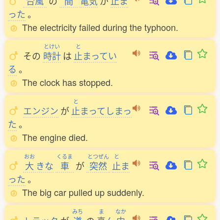
台風
の
間
電気
が
止
ま
った
。
The electricity failed during the typhoon.
とけい
と
その
時計
は
止
まってい
る
。
The clock has stopped.
と
エンジン
が
止
まってしまっ
た
。
The engine died.
おお
くるま
とつぜん
と
大
きな
車
が
突然
止
ま
った
。
The big car pulled up suddenly.
みち
ま
なか