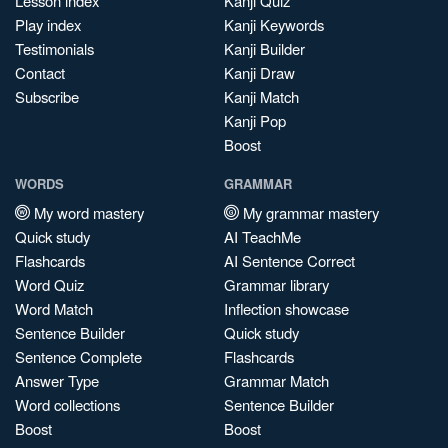
Lesson index
Kanji Quiz
Play index
Kanji Keywords
Testimonials
Kanji Builder
Contact
Kanji Draw
Subscribe
Kanji Match
Kanji Pop
Boost
WORDS
GRAMMAR
My word mastery
My grammar mastery
Quick study
AI TeachMe
Flashcards
AI Sentence Correct
Word Quiz
Grammar library
Word Match
Inflection showcase
Sentence Builder
Quick study
Sentence Complete
Flashcards
Answer Type
Grammar Match
Word collections
Sentence Builder
Boost
Boost