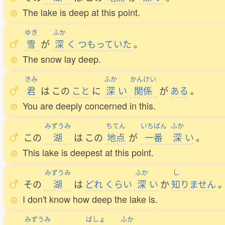
The lake is deep at this point.
ゆき
ふか
雪
が
深
く
つもっていた
。
The snow lay deep.
きみ
ふか
かんけい
君
は
この
こと
に
深
い
関係
が
ある
。
You are deeply concerned in this.
みずうみ
ちてん
いちばん
ふか
この
湖
は
この
地点
が
一番
深
い
。
This lake is deepest at this point.
みずうみ
ふか
し
その
湖
は
どれ
くらい
深
い
か
知
りません
I don't know how deep the lake is.
みずうみ
ばしょ
ふか