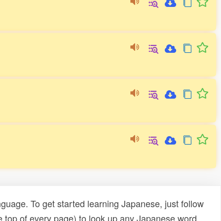
uage. To get started learning Japanese, just follow
e top of every page) to look up any Japanese word,