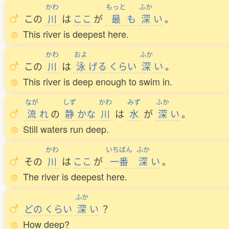
かわ
もっと
ふか
この
川
は
ここ
が
最
も
深
い
。
This river is deepest here.
かわ
およ
ふか
この
川
は
泳
げる
くらい
深
い
。
This river is deep enough to swim in.
なが
しず
かわ
みず
ふか
流
れ
の
静
かな
川
は
水
が
深
い
。
Still waters run deep.
かわ
いちばん
ふか
その
川
は
ここ
が
一番
深
い
。
The river is deepest here.
ふか
どの
くらい
深
い
？
How deep?