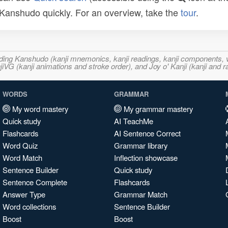
n Kanshudo quickly. For an overview, take the
tour
.
ncluding Kanshudo (kanji mnemonics, kanji readings, kanji component
VG (kanji animations and stroke order), and Joy o' Kanji (kanji and r
WORDS
GRAMMAR
My word mastery
My grammar mastery
Quick study
AI TeachMe
Flashcards
AI Sentence Correct
Word Quiz
Grammar library
Word Match
Inflection showcase
Sentence Builder
Quick study
Sentence Complete
Flashcards
Answer Type
Grammar Match
Word collections
Sentence Builder
Boost
Boost