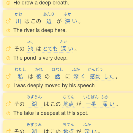
He drew a deep breath.
かわ
あたり
ふか
川
は
この
辺
が
深
い
。
The river is deep here.
いけ
ふか
その
池
は
とても
深
い
。
The pond is very deep.
わたし
かれ
はなし
ふか
かんどう
私
は
彼
の
話
に
深
く
感動
した
。
I was deeply moved by his speech.
みずうみ
ちてん
いちばん
ふか
その
湖
は
この
地点
が
一番
深
い
。
The lake is deepest at this spot.
みずうみ
ちてん
ふか
その
湖
は
この
地点
が
深
い
。