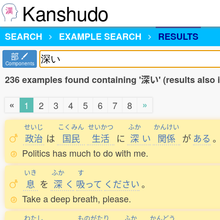
Kanshudo
SEARCH
EXAMPLE SEARCH
RESULTS
部
Components
236 examples found containing '深い' (results also
«
»
1
2
3
4
5
6
7
8
せいじ
こくみん
せいかつ
ふか
かんけい
政治
は
国民
生活
に
深
い
関係
が
ある
Politics has much to do with me.
いき
ふか
す
息
を
深
く
吸
って
ください
。
Take a deep breath, please.
わたし
ものがたり
ふか
かんどう