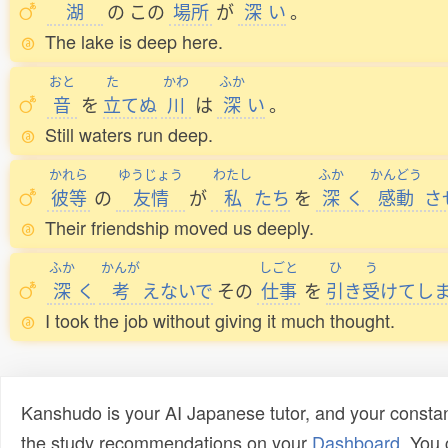
湖
の
この
場所
が
深
い
。
The lake is deep here.
おと
た
かわ
ふか
音
を
立
てぬ
川
は
深
い
。
Still waters run deep.
かれら
ゆうじょう
わたし
ふか
かんどう
彼等
の
友情
が
私
たち
を
深
く
感動
さ
Their friendship moved us deeply.
ふか
かんが
しごと
ひ
う
深
く
考
えないで
その
仕事
を
引
き
受
けてし
I took the job without giving it much thought.
Kanshudo is your AI Japanese tutor, and your constan
the study recommendations on your
Dashboard
. You