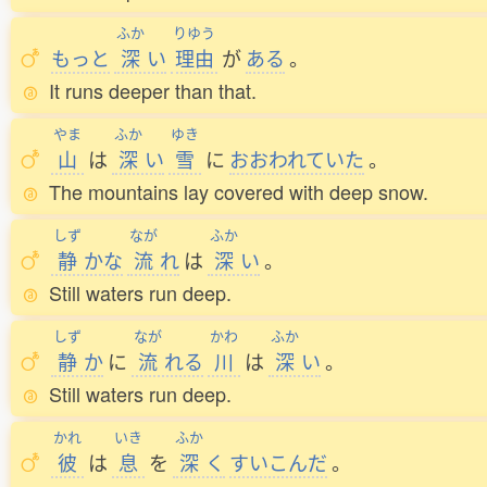
ふか
りゆう
もっと
深
い
理由
が
ある
。
It runs deeper than that.
やま
ふか
ゆき
山
は
深
い
雪
に
おおわれていた
。
The mountains lay covered with deep snow.
しず
なが
ふか
静
かな
流
れ
は
深
い
。
Still waters run deep.
しず
なが
かわ
ふか
静
か
に
流
れる
川
は
深
い
。
Still waters run deep.
かれ
いき
ふか
彼
は
息
を
深
く
すいこんだ
。