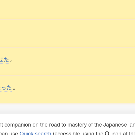
せた
。
まった
。
t companion on the road to mastery of the Japanese lang
 can use
Quick search
(accessible using the
icon at th