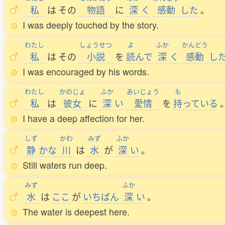
私
は
その
物語
に
深
く
感動
した
。
I was deeply touched by the story.
わたし
しょうせつ
よ
ふか
かんどう
私
は
その
小説
を
読
んで
深
く
感動
し
I was encouraged by his words.
わたし
かのじょ
ふか
あいじょう
も
私
は
彼女
に
深
い
愛情
を
持
っている
I have a deep affection for her.
しず
かわ
みず
ふか
静
かな
川
は
水
が
深
い
。
Still waters run deep.
みず
ふか
水
は
ここ
が
いちばん
深
い
。
The water is deepest here.