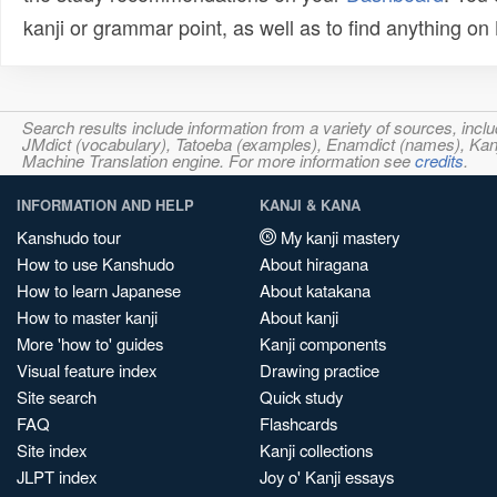
kanji or grammar point, as well as to find anything o
Search results include information from a variety of sources, i
JMdict (vocabulary), Tatoeba (examples), Enamdict (names), Kanji
Machine Translation engine. For more information see
credits
.
INFORMATION AND HELP
KANJI & KANA
Kanshudo tour
My kanji mastery
How to use Kanshudo
About hiragana
How to learn Japanese
About katakana
How to master kanji
About kanji
More 'how to' guides
Kanji components
Visual feature index
Drawing practice
Site search
Quick study
FAQ
Flashcards
Site index
Kanji collections
JLPT index
Joy o' Kanji essays