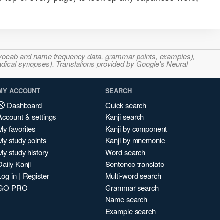
s, vocab and name frequency data, grammar points, examples),
adical synopses). Translations provided by Google's Neural
MY ACCOUNT
SEARCH
Dashboard
Quick search
Account & settings
Kanji search
My favorites
Kanji by component
My study points
Kanji by mnemonic
My study history
Word search
Daily Kanji
Sentence translate
Log in
|
Register
Multi-word search
GO PRO
Grammar search
Name search
Example search