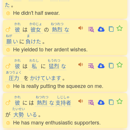
た
。
He didn't half swear.
かれ
かのじょ
ねつれつ
彼
は
彼女
の
熱烈
な
ねが
ま
願
い
に
負
けた
。
He yielded to her ardent wishes.
かれ
わたし
もうれつ
彼
は
私
に
猛烈
な
あつりょく
圧力
を
かけています
。
He is really putting the squeeze on me.
かれ
ねつれつ
しじしゃ
彼
に
は
熱烈
な
支持者
たいせい
が
大勢
いる
。
He has many enthusiastic supporters.