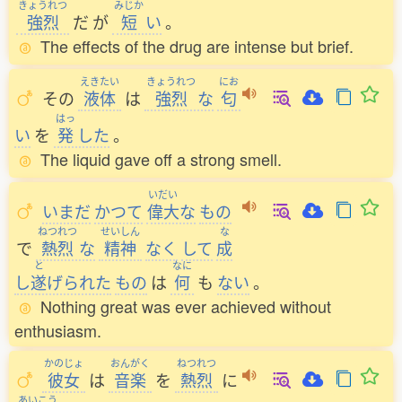
きょうれつ
みじか
強烈
だ
が
短
い
。
The effects of the drug are intense but brief.
えきたい
きょうれつ
にお
その
液体
は
強烈
な
匂
はっ
い
を
発
した
。
The liquid gave off a strong smell.
いだい
いまだ
かつて
偉大
な
もの
ねつれつ
せいしん
な
で
熱烈
な
精神
なく
して
成
と
なに
し
遂
げられた
もの
は
何
も
ない
。
Nothing great was ever achieved without
enthusiasm.
かのじょ
おんがく
ねつれつ
彼女
は
音楽
を
熱烈
に
あいこう