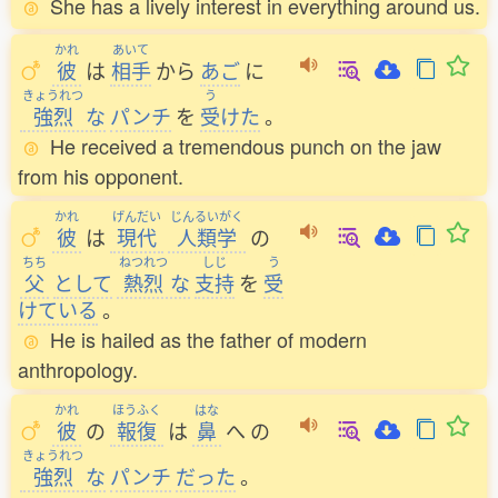
She has a lively interest in everything around us.
かれ
あいて
彼
は
相手
から
あご
に
きょうれつ
う
強烈
な
パンチ
を
受
けた
。
He received a tremendous punch on the jaw
from his opponent.
かれ
げんだい
じんるいがく
彼
は
現代
人類学
の
ちち
ねつれつ
しじ
う
父
として
熱烈
な
支持
を
受
けている
。
He is hailed as the father of modern
anthropology.
かれ
ほうふく
はな
彼
の
報復
は
鼻
へ
の
きょうれつ
強烈
な
パンチ
だった
。