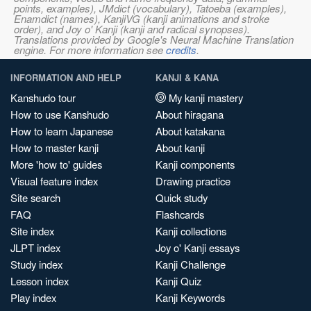
points, examples), JMdict (vocabulary), Tatoeba (examples),
Enamdict (names), KanjiVG (kanji animations and stroke
order), and Joy o' Kanji (kanji and radical synopses).
Translations provided by Google's Neural Machine Translation
engine. For more information see
credits
.
INFORMATION AND HELP
KANJI & KANA
Kanshudo tour
My kanji mastery
How to use Kanshudo
About hiragana
How to learn Japanese
About katakana
How to master kanji
About kanji
More 'how to' guides
Kanji components
Visual feature index
Drawing practice
Site search
Quick study
FAQ
Flashcards
Site index
Kanji collections
JLPT index
Joy o' Kanji essays
Study index
Kanji Challenge
Lesson index
Kanji Quiz
Play index
Kanji Keywords