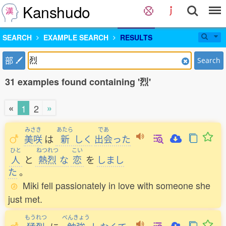
Kanshudo
SEARCH
EXAMPLE SEARCH
RESULTS
部
Search
31 examples found containing '烈'
«
»
1
2
みさき
あたら
であ
美咲
は
新
しく
出会
った
ひと
ねつれつ
こい
人
と
熱烈
な
恋
を
しまし
た
。
Miki fell passionately in love with someone she
just met.
もうれつ
べんきょう