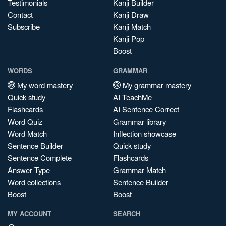
Testimonials
Kanji Builder
Contact
Kanji Draw
Subscribe
Kanji Match
Kanji Pop
Boost
WORDS
GRAMMAR
My word mastery
My grammar mastery
Quick study
AI TeachMe
Flashcards
AI Sentence Correct
Word Quiz
Grammar library
Word Match
Inflection showcase
Sentence Builder
Quick study
Sentence Complete
Flashcards
Answer Type
Grammar Match
Word collections
Sentence Builder
Boost
Boost
MY ACCOUNT
SEARCH