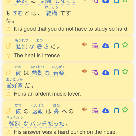
猛烈
に
勉強
しなくて
けっこう
も
すむ
と
は
、
結構
です
ね
。
It is good that you do not have to study so hard.
もうれつ
あつ
猛烈
な
暑
さ
だ
。
The heat is intense.
かれ
ねつれつ
おんがく
彼
は
熱烈
な
音楽
あいこうか
愛好家
だ
。
He is an ardent music lover.
かれ
へんぽう
はな
彼
の
返報
は
鼻
へ
の
きょうれつ
強烈
な
パンチ
だった
。
His answer was a hard punch on the nose.