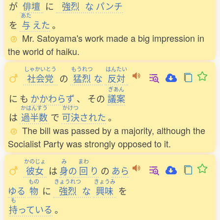
が
俳壇
に
強烈
な
パンチ
あた
を
与
えた
。
Mr. Satoyama's work made a big impression in
the world of haiku.
しゃかいとう
もうれつ
はんたい
社会党
の
猛烈
な
反対
ぎあん
に
も
かかわらず
、
その
議案
かはんすう
かけつ
は
過半数
で
可決
された
。
The bill was passed by a majority, although the
Socialist Party was strongly opposed to it.
かのじょ
み
まわ
彼女
は
身
の
回
り
の
あら
もの
きょうれつ
きょうみ
ゆる
物
に
強烈
な
興味
を
も
持
っている
。