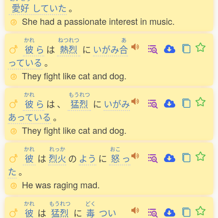
愛好
していた
。
She had a passionate interest in music.
かれ
ねつれつ
あ
彼
ら
は
熱烈
に
いがみ
合
っている
。
They fight like cat and dog.
かれ
もうれつ
彼
ら
は
、
猛烈
に
いがみ
あっている
。
They fight like cat and dog.
かれ
れっか
おこ
彼
は
烈火
の
よう
に
怒
っ
た
。
He was raging mad.
かれ
もうれつ
どく
彼
は
猛烈
に
毒
つい