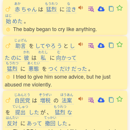
あか
もうれつ
な
赤
ちゃん
は
猛烈
に
泣
き
はじ
始
めた
。
The baby began to cry like anything.
じょげん
助言
を
してやろ
う
と
し
かれ
わたし
む
た
のに
彼
は
私
に
向
かって
もうれつ
あくたい
猛烈
に
悪態
を
つく
だけ
だった
。
I tried to give him some advice, but he just
abused me violently.
じみんとう
ぞうぜい
ほうあん
自民党
は
増税
の
法案
ていしゅつ
もうれつ
を
提出
した
が
、
猛烈
な
はんたい
てっかい
反対
に
あって
撤回
した
。