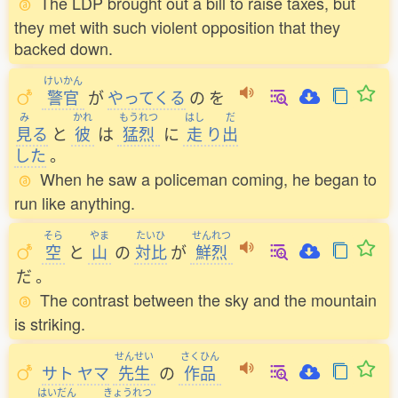
The LDP brought out a bill to raise taxes, but
they met with such violent opposition that they
backed down.
けいかん
警官
が
やってくる
の
を
み
かれ
もうれつ
はし
だ
見
る
と
彼
は
猛烈
に
走
り
出
した
。
When he saw a policeman coming, he began to
run like anything.
そら
やま
たいひ
せんれつ
空
と
山
の
対比
が
鮮烈
だ
。
The contrast between the sky and the mountain
is striking.
せんせい
さくひん
サト
ヤマ
先生
の
作品
はいだん
きょうれつ