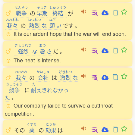
せんそう
そうき
しゅうけつ
戦争
の
早期
終結
が
われわれ
ねつれつ
ねが
我々
の
熱烈
な
願
い
です
。
It is our ardent hope that the war will end soon.
きょうれつ
あつ
強烈
な
暑
さ
だ
。
The heat is intense.
われわれ
かいしゃ
げきれつ
我々
の
会社
は
激烈
な
きょうそう
た
競争
に
耐
えきれなかっ
た
。
Our company failed to survive a cutthroat
competition.
くすり
こうか
その
薬
の
効果
は