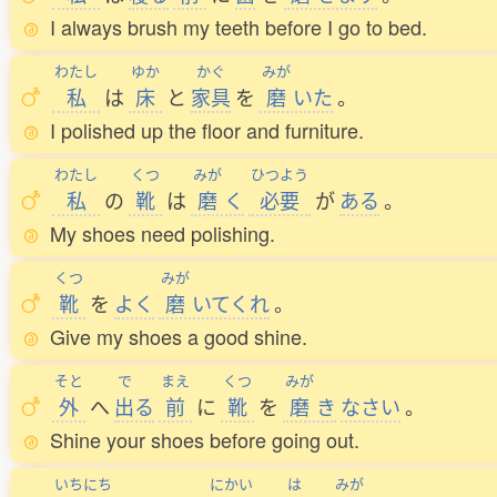
I always brush my teeth before I go to bed.
わたし
ゆか
かぐ
みが
私
は
床
と
家具
を
磨
いた
。
I polished up the floor and furniture.
わたし
くつ
みが
ひつよう
私
の
靴
は
磨
く
必要
が
ある
。
My shoes need polishing.
くつ
みが
靴
を
よく
磨
いてくれ
。
Give my shoes a good shine.
そと
で
まえ
くつ
みが
外
へ
出
る
前
に
靴
を
磨
き
なさい
。
Shine your shoes before going out.
いちにち
にかい
は
みが