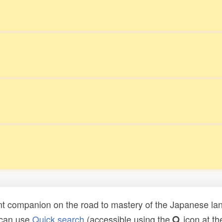
t companion on the road to mastery of the Japanese lang
 can use
Quick search
(accessible using the
icon at th