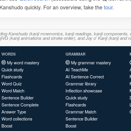
n Kanshudo quickly. For an overview, take the
tour
.
ncluding Kanshudo (kanji mnemonics, kanji readings, kanji component
VG (kanji animations and stroke order), and Joy o' Kanji (kanji and r
WORDS
GRAMMAR
My word mastery
My grammar mastery
Quick study
AI TeachMe
Flashcards
AI Sentence Correct
Word Quiz
Grammar library
Word Match
Inflection showcase
Sentence Builder
Quick study
Sentence Complete
Flashcards
Answer Type
Grammar Match
Word collections
Sentence Builder
Boost
Boost