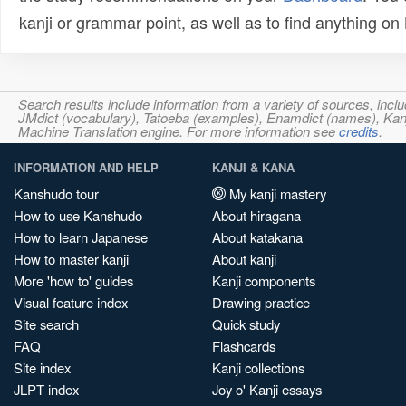
kanji or grammar point, as well as to find anything o
Search results include information from a variety of sources, i
JMdict (vocabulary), Tatoeba (examples), Enamdict (names), Kanji
Machine Translation engine. For more information see
credits
.
INFORMATION AND HELP
KANJI & KANA
Kanshudo tour
My kanji mastery
How to use Kanshudo
About hiragana
How to learn Japanese
About katakana
How to master kanji
About kanji
More 'how to' guides
Kanji components
Visual feature index
Drawing practice
Site search
Quick study
FAQ
Flashcards
Site index
Kanji collections
JLPT index
Joy o' Kanji essays