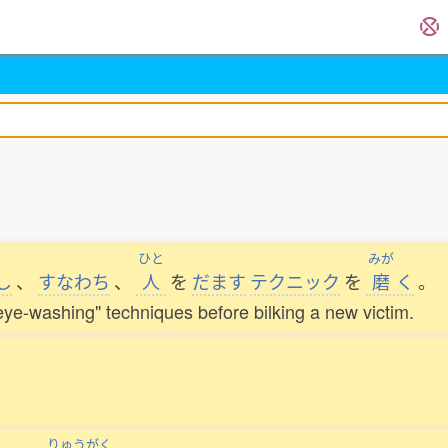
ひと
みが
し
、
すなわち
、
人
を
だます
テクニック
を
磨
く
。
eye-washing" techniques before bilking a new victim.
りゅうがく