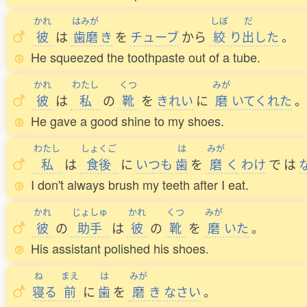
かれ
はみが
しぼ
だ
彼
は
歯磨
き
を
チューブ
から
絞
り
出
した
。
He squeezed the toothpaste out of a tube.
かれ
わたし
くつ
みが
彼
は
私
の
靴
を
きれい
に
磨
いてくれた
。
He gave a good shine to my shoes.
わたし
しょくご
は
みが
私
は
食後
に
いつも
歯
を
磨
く
わけ
で
は
I don't always brush my teeth after I eat.
かれ
じょしゅ
かれ
くつ
みが
彼
の
助手
は
彼
の
靴
を
磨
いた
。
His assistant polished his shoes.
ね
まえ
は
みが
寝
る
前
に
歯
を
磨
き
なさい
。