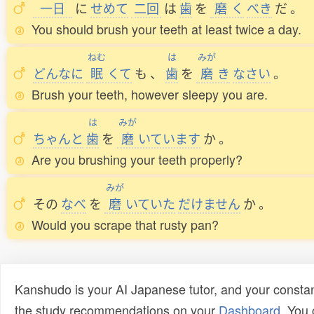
一日
に
せめて
二回
は
歯
を
磨
く
べき
だ
。
You should brush your teeth at least twice a day.
ねむ
は
みが
どんなに
眠
くて
も
、
歯
を
磨
き
なさい
。
Brush your teeth, however sleepy you are.
は
みが
ちゃんと
歯
を
磨
いています
か
。
Are you brushing your teeth properly?
みが
その
なべ
を
磨
いていた
だけません
か
。
Would you scrape that rusty pan?
Kanshudo is your AI Japanese tutor, and your constan
the study recommendations on your
Dashboard
. You