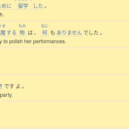
ために
留学
した
。
h.
ゃま
もの
なに
邪魔
する
物
は
、
何
も
ありません
でした
。
y to polish her performances.
き
です
よ
。
party.