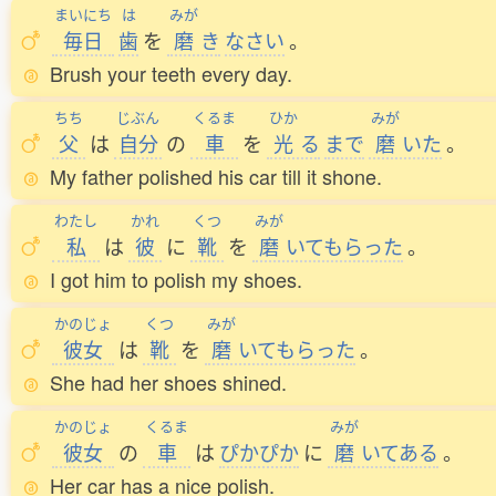
まいにち
は
みが
毎日
歯
を
磨
き
なさい
。
Brush your teeth every day.
ちち
じぶん
くるま
ひか
みが
父
は
自分
の
車
を
光
る
まで
磨
いた
。
My father polished his car till it shone.
わたし
かれ
くつ
みが
私
は
彼
に
靴
を
磨
いてもらった
。
I got him to polish my shoes.
かのじょ
くつ
みが
彼女
は
靴
を
磨
いてもらった
。
She had her shoes shined.
かのじょ
くるま
みが
彼女
の
車
は
ぴかぴか
に
磨
いてある
。
Her car has a nice polish.