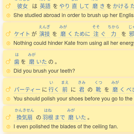
彼女
は
英語
を
やり
直
して
磨
き
を
かける
She studied abroad in order to brush up her Englis
えんぎ
みが
そそ
ちから
じ
ケイト
が
演技
を
磨
く
ために
注
ぐ
力
を
Nothing could hinder Kate from using all her energ
は
みが
歯
を
磨
いた
の
。
Did you brush your teeth?
い
まえ
きみ
くつ
みが
パーティー
に
行
く
前
に
君
の
靴
を
磨
く
べ
You should polish your shoes before you go to the 
かんきせん
はね
みが
換気扇
の
羽根
まで
磨
いた
。
I even polished the blades of the ceiling fan.