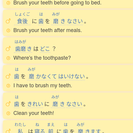
Brush your teeth before going to bed.
しょくご
は
みが
食後
に
歯
を
磨
き
なさい
。
Brush your teeth after meals.
はみが
歯磨
き
は
どこ
？
Where's the toothpaste?
は
みが
歯
を
磨
かなくて
はいけない
。
I have to brush my teeth.
は
みが
歯
を
きれい
に
磨
き
なさい
。
Clean your teeth!
わたし
ね
まえ
は
みが
私
は
寝
る
前
に
歯
を
磨
きます
。