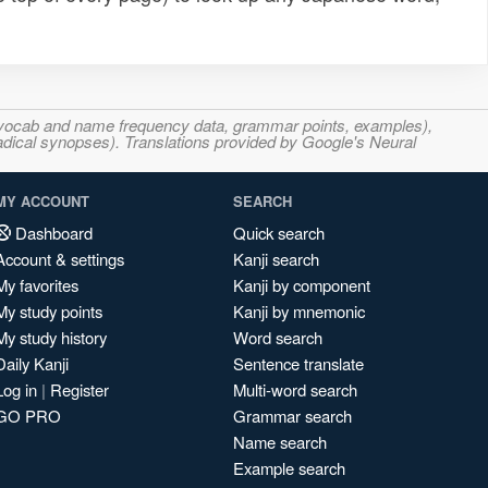
s, vocab and name frequency data, grammar points, examples),
adical synopses). Translations provided by Google's Neural
MY ACCOUNT
SEARCH
Dashboard
Quick search
Account & settings
Kanji search
My favorites
Kanji by component
My study points
Kanji by mnemonic
My study history
Word search
Daily Kanji
Sentence translate
Log in
|
Register
Multi-word search
GO PRO
Grammar search
Name search
Example search