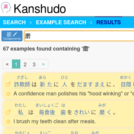
Kanshudo
SEARCH
EXAMPLE SEARCH
RESULTS
部
Components
67 examples found containing '磨'
«
»
1
2
3
さぎし
あら
ひと
めかく
詐欺師
は
新
た
に
人
を
だます
まえ
に
、
目隠
A confidence man polishes his "hood winking" or "
わたし
まいしょくご
は
みが
私
は
毎食後
歯
を
きれい
に
磨
く
。
I brush my teeth clean after meals.
かのじょ
えいご
なお
みが