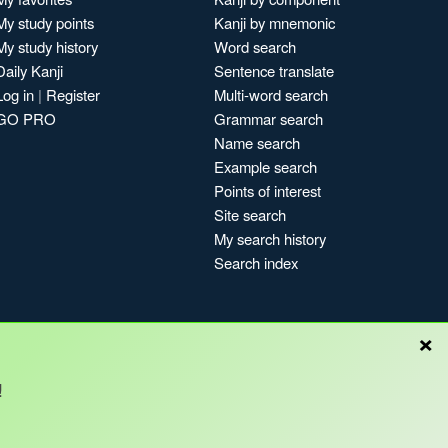
My study points
Kanji by mnemonic
My study history
Word search
Daily Kanji
Sentence translate
Log in
|
Register
Multi-word search
GO PRO
Grammar search
Name search
Example search
Points of interest
Site search
My search history
Search index
×
!
Blog
Copyright © Kanshudo 2025