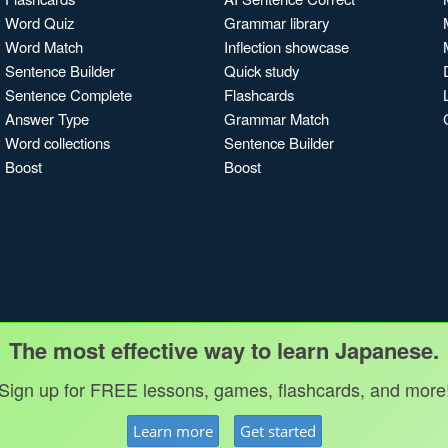
Word Quiz
Grammar library
Word Match
Inflection showcase
Sentence Builder
Quick study
Sentence Complete
Flashcards
Answer Type
Grammar Match
Word collections
Sentence Builder
Boost
Boost
The most effective way to learn Japanese.
Sign up for FREE lessons, games, flashcards, and more
Learn more
Get started