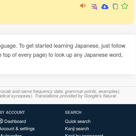
uage. To get started learning Japanese, just follow
e top of every page) to look up any Japanese word,
s, vocab and name frequency data, grammar points, examples),
adical synopses). Translations provided by Google's Neural
MY ACCOUNT
SEARCH
Dashboard
Quick search
Account & settings
Kanji search
My favorites
Kanji by component