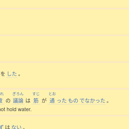
を
した
。
れ
ぎろん
すじ
とお
彼
の
議論
は
筋
が
通
った
もの
でなかった
。
not hold water.
ず
は
ない
。