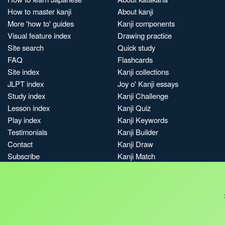
How to master kanji
About kanji
More 'how to' guides
Kanji components
Visual feature index
Drawing practice
Site search
Quick study
FAQ
Flashcards
Site index
Kanji collections
JLPT index
Joy o' Kanji essays
Study index
Kanji Challenge
Lesson index
Kanji Quiz
Play index
Kanji Keywords
Testimonials
Kanji Builder
Contact
Kanji Draw
Subscribe
Kanji Match
Kanji Pop
Boost
Jobs & opportunities
Privacy
Credits
Terms & conditions