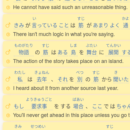
He cannot have said such an unreasonable thing.
い
すじ
かよ
きみ
が
言
っている
こと
は
筋
が
あまり
よく
通
There isn't much logic in what you're saying.
ものがたり
すじ
しま
ぶたい
てんかい
物語
の
筋
は
ある
島
を
舞台
に
展開
す
The action of the story takes place on an island.
わたし
きょねん
べつ
すじ
き
私
は
去年
、
それ
を
別
の
筋
から
聞
いた
I heard about it from another source last year.
ようきゅうごと
ばあい
もし
要求事
を
する
場合
、
ここ
で
は
ちゃ
You'll never get ahead in this place unless you go
きみ
せつめい
すじ