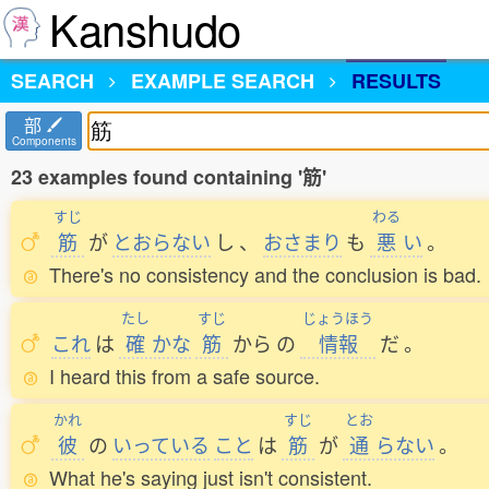
Kanshudo
SEARCH
EXAMPLE SEARCH
RESULTS
部
Components
23 examples found containing '筋'
すじ
わる
筋
が
とおらない
し
、
おさまり
も
悪
い
。
There's no consistency and the conclusion is bad.
たし
すじ
じょうほう
これ
は
確
かな
筋
から
の
情報
だ
。
I heard this from a safe source.
かれ
すじ
とお
彼
の
いっている
こと
は
筋
が
通
らない
。
What he's saying just isn't consistent.