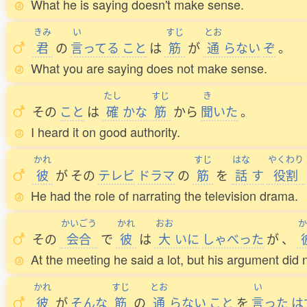
What he is saying doesn't make sense.
きみ
い
すじ
とお
君
の
言
ってる
こと
は
筋
が
通
らない
ぞ
。
What you are saying does not make sense.
たし
すじ
き
その
こと
は
確
かな
筋
から
聞
いた
。
I heard it on good authority.
かれ
すじ
はな
やくわり
彼
が
その
テレビ
ドラマ
の
筋
を
話
す
役割
He had the role of narrating the television drama.
かいごう
かれ
おお
か
その
会合
で
彼
は
大
いに
しゃべった
が
、
At the meeting he said a lot, but his argument did 
かれ
すじ
とお
い
彼
が
そんな
筋
の
通
らない
こと
を
言
った
は