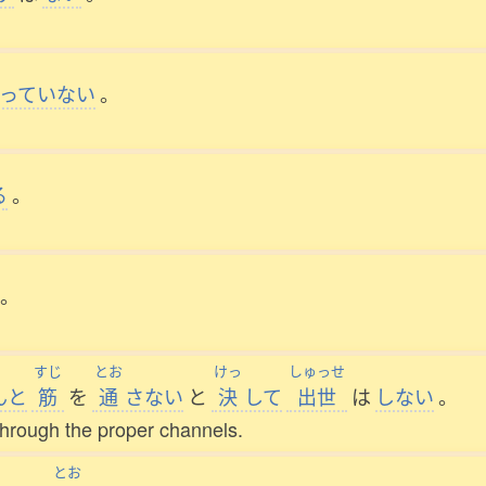
っていない
。
る
。
。
すじ
とお
けっ
しゅっせ
んと
筋
を
通
さない
と
決
して
出世
は
しない
。
 through the proper channels.
とお