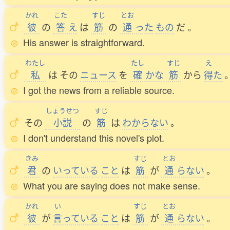
かれ
こた
すじ
とお
彼
の
答
え
は
筋
の
通
った
もの
だ
。
His answer is straightforward.
わたし
たし
すじ
え
私
は
その
ニュース
を
確
かな
筋
から
得
た
I got the news from a reliable source.
しょうせつ
すじ
その
小説
の
筋
は
わからない
。
I don't understand this novel's plot.
きみ
すじ
とお
君
の
いっている
こと
は
筋
が
通
らない
。
What you are saying does not make sense.
かれ
い
すじ
とお
彼
が
言
っている
こと
は
筋
が
通
らない
。