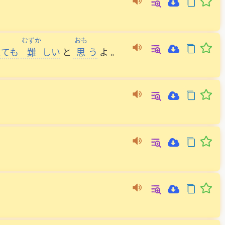
むずか
おも
とても
難
しい
と
思
う
よ
。