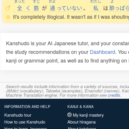
まった
すじ
かよ
わたし
よ
全
く
筋
が
通
っていない
。
私
は
酔
っぱ
It's completely illogical. It wasn't as if I was shout
Kanshudo is your AI Japanese tutor, and your constan
the study recommendations on your
Dashboard
. You
kanji or grammar point, as well as to find anything o
Search results include information from a variety of sources, i
JMdict (vocabulary), Tatoeba (examples), Enamdict (names), Kanji
Machine Translation engine. For more information see
credits
.
INFORMATION AND HELP
KANJI & KANA
Kanshudo tour
My kanji mastery
How to use Kanshudo
About hiragana
How to learn Japanese
About katakana