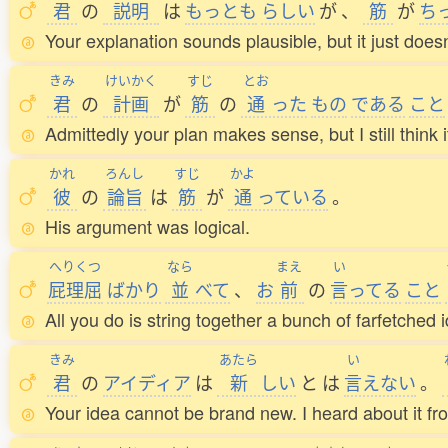
君
の
説明
は
もっとも
らしい
が
、
筋
が
ち
Your explanation sounds plausible, but it just doesn
きみ
けいかく
すじ
とお
君
の
計画
が
筋
の
通
った
もの
である
こと
Admittedly your plan makes sense, but I still think i
かれ
ろんし
すじ
かよ
彼
の
論旨
は
筋
が
通
っている
。
His argument was logical.
へりくつ
なら
まえ
い
屁理屈
ばかり
並
べて
、
お
前
の
言
ってる
こと
All you do is string together a bunch of farfetched i
きみ
あたら
い
君
の
アイディア
は
新
しい
と
は
言
えない
。
Your idea cannot be brand new. I heard about it fr