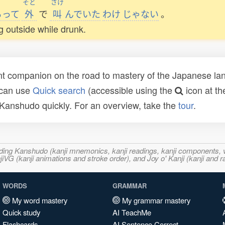
そと
さけ
らって
外
で
叫
んでいた
わけ
じゃない
。
ing outside while drunk.
t companion on the road to mastery of the Japanese lang
 can use
Quick search
(accessible using the
icon at th
n Kanshudo quickly. For an overview, take the
tour
.
ncluding Kanshudo (kanji mnemonics, kanji readings, kanji component
VG (kanji animations and stroke order), and Joy o' Kanji (kanji and r
WORDS
GRAMMAR
My word mastery
My grammar mastery
Quick study
AI TeachMe
Flashcards
AI Sentence Correct