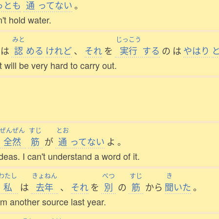
っとも
通
ってない
。
't hold water.
みと
じっこう
は
認
める
けれど
、
それ
を
実行
する
の
は
やはり
t will be very hard to carry out.
ぜんぜん
すじ
とお
全然
筋
が
通
ってない
よ
。
deas. I can't understand a word of it.
わたし
きょねん
べつ
すじ
き
私
は
去年
、
それ
を
別
の
筋
から
聞
いた
。
om another source last year.