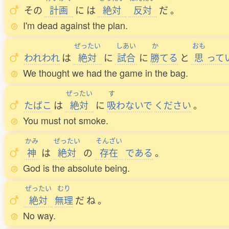
その
計画
に
は
絶対
反対
だ
。
I'm dead against the plan.
ぜったい
しあい
か
おも
われわれ
は
絶対
に
試合
に
勝
てる
と
思
って
We thought we had the game in the bag.
ぜったい
す
たばこ
は
絶対
に
吸
わないで
ください
。
You must not smoke.
かみ
ぜったい
そんざい
神
は
絶対
の
存在
である
。
God is the absolute being.
ぜったい
むり
絶対
無理
だ
ね
。
No way.