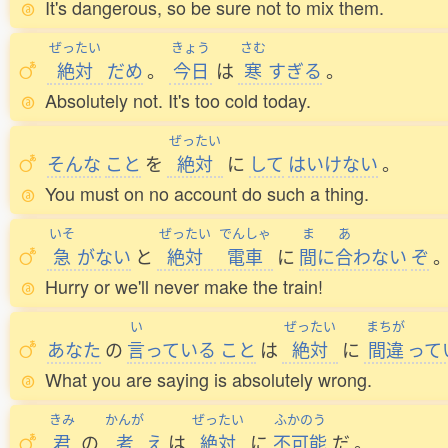
It's dangerous, so be sure not to mix them.
ぜったい
きょう
さむ
絶対
だめ
。
今日
は
寒
すぎる
。
Absolutely not. It's too cold today.
ぜったい
そんな
こと
を
絶対
に
して
はいけない
。
You must on no account do such a thing.
いそ
ぜったい
でんしゃ
ま
あ
急
がない
と
絶対
電車
に
間
に
合
わない
ぞ
Hurry or we'll never make the train!
い
ぜったい
まちが
あなた
の
言
っている
こと
は
絶対
に
間違
って
What you are saying is absolutely wrong.
きみ
かんが
ぜったい
ふかのう
君
の
考
え
は
絶対
に
不可能
だ
。