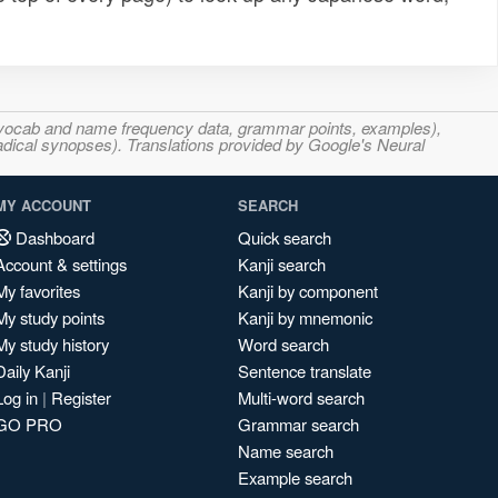
s, vocab and name frequency data, grammar points, examples),
adical synopses). Translations provided by Google's Neural
MY ACCOUNT
SEARCH
Dashboard
Quick search
Account & settings
Kanji search
My favorites
Kanji by component
My study points
Kanji by mnemonic
My study history
Word search
Daily Kanji
Sentence translate
Log in
|
Register
Multi-word search
GO PRO
Grammar search
Name search
Example search