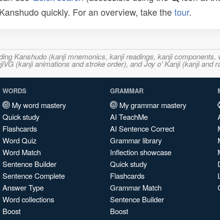
n Kanshudo quickly. For an overview, take the
tour
.
ncluding Kanshudo (kanji mnemonics, kanji readings, kanji component
VG (kanji animations and stroke order), and Joy o' Kanji (kanji and r
WORDS
GRAMMAR
My word mastery
My grammar mastery
Quick study
AI TeachMe
Flashcards
AI Sentence Correct
Word Quiz
Grammar library
Word Match
Inflection showcase
Sentence Builder
Quick study
Sentence Complete
Flashcards
Answer Type
Grammar Match
Word collections
Sentence Builder
Boost
Boost