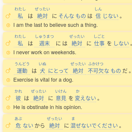
わたし
ぜったい
しん
私
は
絶対
に
そんな
もの
は
信
じない
。
I am the last to believe such a thing.
わたし
しゅうまつ
ぜったい
しごと
私
は
週末
に
は
絶対
に
仕事
を
しない
I never work on weekends.
うんどう
いぬ
ぜったい
ふかけつ
運動
は
犬
にとって
絶対
不可欠
な
もの
だ
Exercise is vital for a dog.
かれ
ぜったい
いけん
か
彼
は
絶対
に
意見
を
変
えない
。
He is obstinate in his opinion.
あぶ
ぜったい
ま
危
ない
から
絶対
に
混
ぜないでください
。