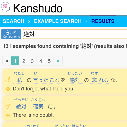
Kanshudo
SEARCH
EXAMPLE SEARCH
RESULTS
部
Components
131 examples found containing '絶対' (results also
«
»
1
2
3
4
5
わたし
い
ぜったい
わす
私
の
言
った
こと
を
絶対
の
忘
れる
な
。
Don't forget what I told you.
ぜったい
かくじつ
絶対
確実
だ
。
There is no doubt.
けいかく
ぜったい
はんたい