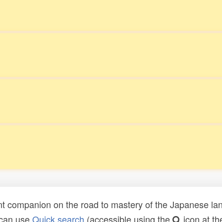
t companion on the road to mastery of the Japanese lang
 can use
Quick search
(accessible using the
icon at th