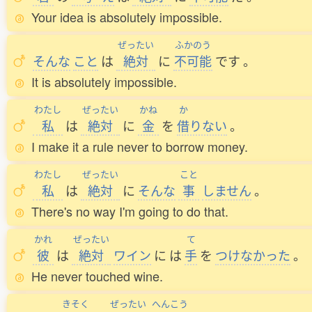
Your idea is absolutely impossible.
ぜったい
ふかのう
そんな
こと
は
絶対
に
不可能
です
。
It is absolutely impossible.
わたし
ぜったい
かね
か
私
は
絶対
に
金
を
借
りない
。
I make it a rule never to borrow money.
わたし
ぜったい
こと
私
は
絶対
に
そんな
事
しません
。
There's no way I'm going to do that.
かれ
ぜったい
て
彼
は
絶対
ワイン
に
は
手
を
つけなかった
。
He never touched wine.
きそく
ぜったい
へんこう