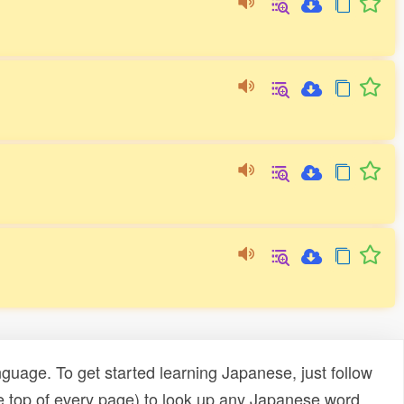
uage. To get started learning Japanese, just follow
e top of every page) to look up any Japanese word,