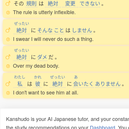
その
規則
は
絶対
変更
できない
。
The rule is utterly inflexible.
ぜったい
絶対
に
そんな
こと
は
しません
。
I swear I will never do such a thing.
ぜったい
絶対
に
ダメ
だ
。
Over my dead body.
わたし
かれ
ぜったい
あ
私
は
彼
に
絶対
に
会
いたく
ありません
。
I don't want to see him at all.
Kanshudo is your AI Japanese tutor, and your constan
the study recommendations on your
Dashboard
. You