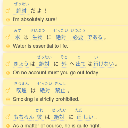
ぜったい
絶対
だ
よ
！
I'm absolutely sure!
みず
せいぶつ
ぜったい
ひつよう
水
は
生物
に
絶対
必要
である
。
Water is essential to life.
ぜったい
そと
で
い
きょう
は
絶対
に
外
へ
出
て
は
行
けない
。
On no account must you go out today.
きつえん
ぜったい
きんし
喫煙
は
絶対
禁止
。
Smoking is strictly prohibited.
かれ
ぜったい
ただ
もちろん
彼
は
絶対
に
正
しい
。
As a matter of course, he is quite right.