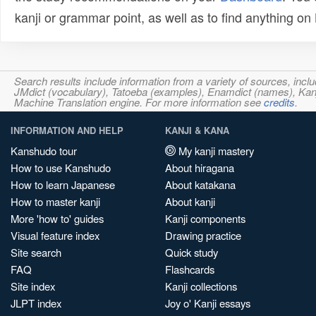
kanji or grammar point, as well as to find anything o
Search results include information from a variety of sources, i
JMdict (vocabulary), Tatoeba (examples), Enamdict (names), Kanji
Machine Translation engine. For more information see
credits
.
INFORMATION AND HELP
KANJI & KANA
Kanshudo tour
My kanji mastery
How to use Kanshudo
About hiragana
How to learn Japanese
About katakana
How to master kanji
About kanji
More 'how to' guides
Kanji components
Visual feature index
Drawing practice
Site search
Quick study
FAQ
Flashcards
Site index
Kanji collections
JLPT index
Joy o' Kanji essays