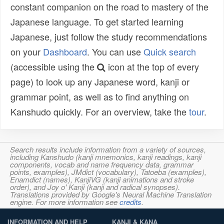
constant companion on the road to mastery of the
Japanese language. To get started learning
Japanese, just follow the study recommendations
on your
Dashboard
. You can use
Quick search
(accessible using the
icon at the top of every
page) to look up any Japanese word, kanji or
grammar point, as well as to find anything on
Kanshudo quickly. For an overview, take the
tour
.
Search results include information from a variety of sources,
including Kanshudo (kanji mnemonics, kanji readings, kanji
components, vocab and name frequency data, grammar
points, examples), JMdict (vocabulary), Tatoeba (examples),
Enamdict (names), KanjiVG (kanji animations and stroke
order), and Joy o' Kanji (kanji and radical synopses).
Translations provided by Google's Neural Machine Translation
engine. For more information see
credits
.
INFORMATION AND HELP
KANJI & KANA