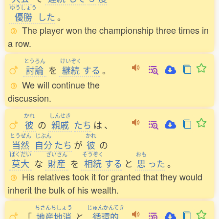
ゆうしょう
優勝
した
。
The player won the championship three times in
a row.
とうろん
けいぞく
討論
を
継続
する
。
We will continue the
discussion.
かれ
しんせき
彼
の
親戚
たち
は
、
とうぜん
じぶん
かれ
当然
自分
たち
が
彼
の
ばくだい
ざいさん
そうぞく
おも
莫大
な
財産
を
相続
する
と
思
った
。
His relatives took it for granted that they would
inherit the bulk of his wealth.
ちさんちしょう
じゅんかんてき
「
地産地消
と
循環的