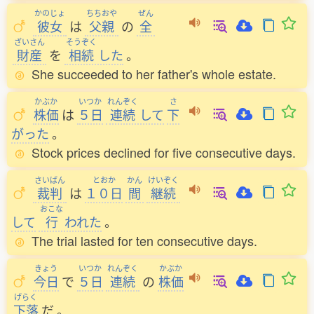
かのじょ
ちちおや
ぜん
彼女
は
父親
の
全
ざいさん
そうぞく
財産
を
相続
した
。
She succeeded to her father's whole estate.
かぶか
いつか
れんぞく
さ
株価
は
５日
連続
して
下
がった
。
Stock prices declined for five consecutive days.
さいばん
とおか
かん
けいぞく
裁判
は
１０日
間
継続
おこな
して
行
われた
。
The trial lasted for ten consecutive days.
きょう
いつか
れんぞく
かぶか
今日
で
５日
連続
の
株価
げらく
下落
だ
。