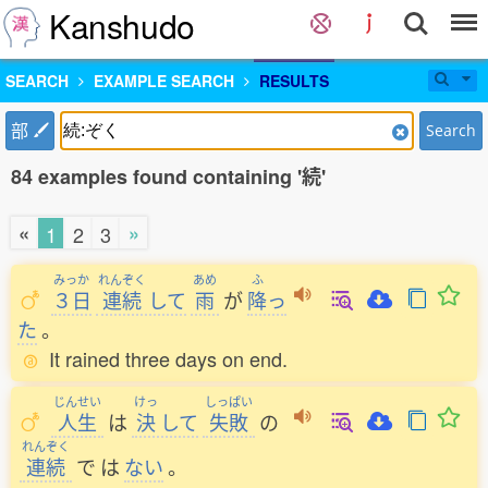
Kanshudo
SEARCH
EXAMPLE SEARCH
RESULTS
部
Search
84 examples found containing '続'
«
»
1
2
3
みっか
れんぞく
あめ
ふ
３日
連続
して
雨
が
降
っ
た
。
It rained three days on end.
じんせい
けっ
しっぱい
人生
は
決
して
失敗
の
れんぞく
連続
で
は
ない
。