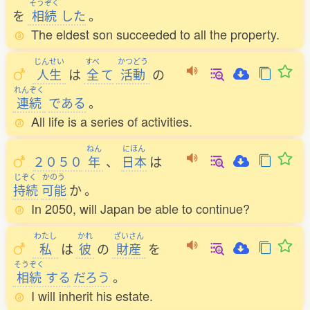
そうぞく
を
相続
した
。
The eldest son succeeded to all the property.
じんせい
すべ
かつどう
人生
は
全
て
活動
の
れんぞく
連続
である
。
All life is a series of activities.
ねん
にほん
２０５０
年
、
日本
は
じぞく
かのう
持続
可能
か
。
In 2050, will Japan be able to continue?
わたし
かれ
ざいさん
私
は
彼
の
財産
を
そうぞく
相続
する
だろう
。
I will inherit his estate.