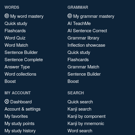
WORDS
GRAMMAR
My word mastery
My grammar mastery
Quick study
AI TeachMe
Flashcards
AI Sentence Correct
Word Quiz
Grammar library
Word Match
Inflection showcase
Sentence Builder
Quick study
Sentence Complete
Flashcards
Answer Type
Grammar Match
Word collections
Sentence Builder
Boost
Boost
MY ACCOUNT
SEARCH
Dashboard
Quick search
Account & settings
Kanji search
My favorites
Kanji by component
My study points
Kanji by mnemonic
My study history
Word search