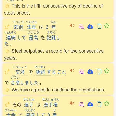
This is the fifth consecutive day of decline of
stock prices.
てっこう
せいさん
ねん
鉄鋼
生産
は
２
年
れんぞく
さいこう
きろく
連続
して
最高
を
記録
し
た
。
Steel output set a record for two consecutive
years.
こうしょう
けいぞく
交渉
を
継続
する
こと
ごうい
で
合意
しました
。
We have agreed to continue the negotiations.
せんしゅ
せんしゅけん
その
選手
は
選手権
たいかい
れんぞく
ど
大会
で
連続
して
３
度