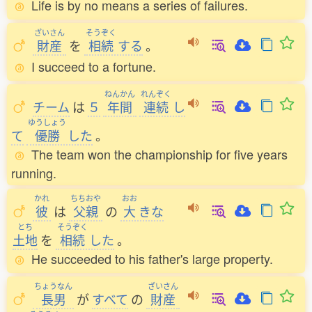
Life is by no means a series of failures.
ざいさん
そうぞく
財産
を
相続
する
。
I succeed to a fortune.
ねんかん
れんぞく
チーム
は
５
年間
連続
し
ゆうしょう
て
優勝
した
。
The team won the championship for five years
running.
かれ
ちちおや
おお
彼
は
父親
の
大
きな
とち
そうぞく
土地
を
相続
した
。
He succeeded to his father's large property.
ちょうなん
ざいさん
長男
が
すべて
の
財産