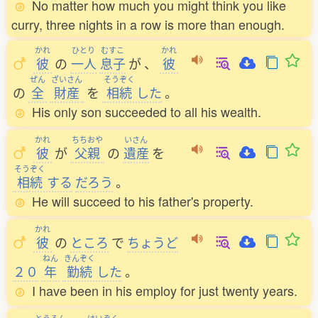
No matter how much you might think you like
curry, three nights in a row is more than enough.
かれ
ひとり
むすこ
かれ
彼
の
一人
息子
が
、
彼
ぜん
ざいさん
そうぞく
の
全
財産
を
相続
した
。
His only son succeeded to all his wealth.
かれ
ちちおや
いさん
彼
が
父親
の
遺産
を
そうぞく
相続
する
だろう
。
He will succeed to his father's property.
かれ
彼
の
ところ
で
ちょうど
ねん
きんぞく
２０
年
勤続
した
。
I have been in his employ for just twenty years.