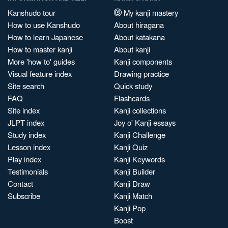
Kanshudo tour
My kanji mastery
How to use Kanshudo
About hiragana
How to learn Japanese
About katakana
How to master kanji
About kanji
More 'how to' guides
Kanji components
Visual feature index
Drawing practice
Site search
Quick study
FAQ
Flashcards
Site index
Kanji collections
JLPT index
Joy o' Kanji essays
Study index
Kanji Challenge
Lesson index
Kanji Quiz
Play index
Kanji Keywords
Testimonials
Kanji Builder
Contact
Kanji Draw
Subscribe
Kanji Match
Kanji Pop
Boost