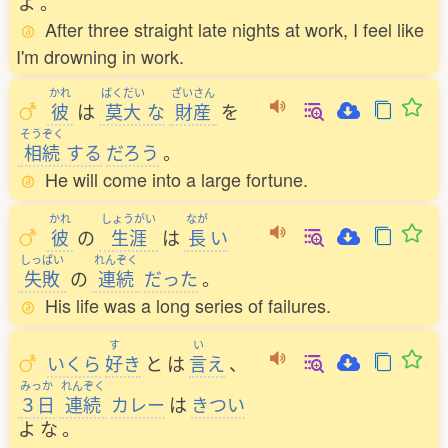
よ
。
After three straight late nights at work, I feel like
I'm drowning in work.
かれ
ばくだい
ざいさん
彼
は
莫大
な
財産
を
そうぞく
相続
する
だろう
。
He will come into a large fortune.
かれ
しょうがい
なが
彼
の
生涯
は
長
い
しっぱい
れんぞく
失敗
の
連続
だった
。
His life was a long series of failures.
す
い
いくら
好
き
と
は
言
え
、
みっか
れんぞく
３日
連続
カレー
は
きつい
よ
な
。