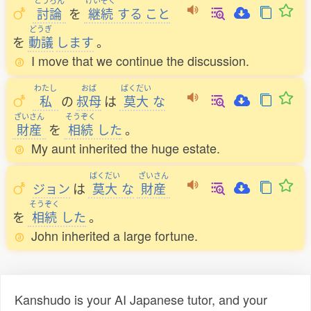
とうろん
けいぞく
討論
を
継続
する
こと
どうぎ
を
動議
します
。
I move that we continue the discussion.
わたし
おば
ばくだい
私
の
叔母
は
莫大
な
ざいさん
そうぞく
財産
を
相続
した
。
My aunt inherited the huge estate.
ばくだい
ざいさん
ジョン
は
莫大
な
財産
そうぞく
を
相続
した
。
John inherited a large fortune.
Kanshudo is your AI Japanese tutor, and your