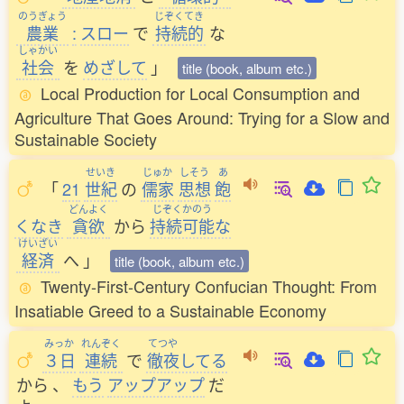
のうぎょう
じぞくてき
農業
:
スロー
で
持続的
な
しゃかい
社会
を
めざして
」
title (book, album etc.)
Local Production for Local Consumption and
Agriculture That Goes Around: Trying for a Slow and
Sustainable Society
せいき
じゅか
しそう
あ
「
21
世紀
の
儒家
思想
飽
どんよく
じぞくかのう
くなき
貪欲
から
持続可能
な
けいざい
経済
へ
」
title (book, album etc.)
Twenty-First-Century Confucian Thought: From
Insatiable Greed to a Sustainable Economy
みっか
れんぞく
てつや
３日
連続
で
徹夜
してる
から
、
もう
アップアップ
だ