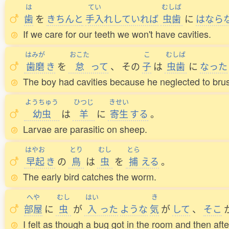
は
てい
むしば
歯
を
きちんと
手入
れしていれば
虫歯
に
はなら
If we care for our teeth we won't have cavities.
はみが
おこた
こ
むしば
歯磨
き
を
怠
って
、
その
子
は
虫歯
に
なった
The boy had cavities because he neglected to brus
ようちゅう
ひつじ
きせい
幼虫
は
羊
に
寄生
する
。
Larvae are parasitic on sheep.
はやお
とり
むし
とら
早起
き
の
鳥
は
虫
を
捕
える
。
The early bird catches the worm.
へや
むし
はい
き
部屋
に
虫
が
入
った
ような
気
が
して
、
そこ
I felt as though a bug got in the room and then after