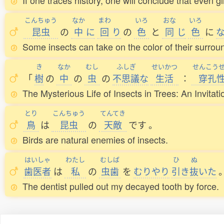
If one traces history, one will conclude that even
こんちゅう
なか
まわ
いろ
おな
いろ
昆虫
の
中
に
回
り
の
色
と
同
じ
色
に
Some insects can take on the color of their surrou
き
なか
むし
ふしぎ
せいかつ
せんこう
「
樹
の
中
の
虫
の
不思議
な
生活
：
穿孔
The Mysterious Life of Insects in Trees: An Invita
とり
こんちゅう
てんてき
鳥
は
昆虫
の
天敵
です
。
Birds are natural enemies of insects.
はいしゃ
わたし
むしば
ひ
ぬ
歯医者
は
私
の
虫歯
を
むりやり
引
き
抜
いた
The dentist pulled out my decayed tooth by force.