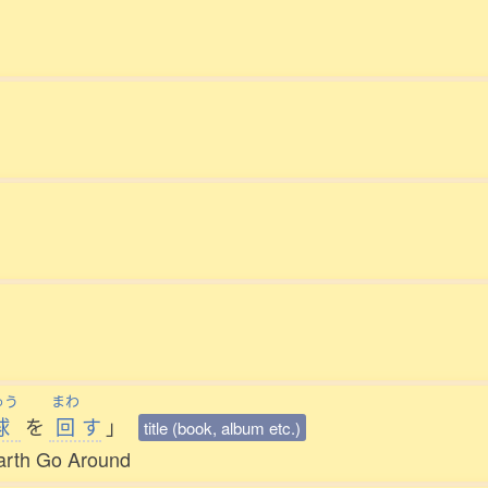
ゅう
まわ
球
を
回
す
」
title (book, album etc.)
Earth Go Around