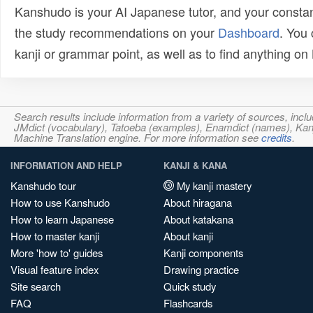
Kanshudo is your AI Japanese tutor, and your constan
the study recommendations on your
Dashboard
. You
kanji or grammar point, as well as to find anything o
Search results include information from a variety of sources, i
JMdict (vocabulary), Tatoeba (examples), Enamdict (names), Kanji
Machine Translation engine. For more information see
credits
.
INFORMATION AND HELP
KANJI & KANA
Kanshudo tour
My kanji mastery
How to use Kanshudo
About hiragana
How to learn Japanese
About katakana
How to master kanji
About kanji
More 'how to' guides
Kanji components
Visual feature index
Drawing practice
Site search
Quick study
FAQ
Flashcards