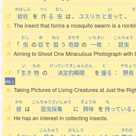
かばしら
つく
むし
い
き
蚊柱
を
作
る
虫
は
、
ユスリカ
と
言
って
、
The insect that forms a mosquito swarm is a nonbit
むし
め
ねら
きせき
いちまい
こんちゅう
「
虫
の
目
で
狙
う
奇跡
の
一枚
：
昆虫
Aiming to Shoot One Miraculous Photograph with 
い
もの
けっていてきしゅんかん
と
やちょ
「
生
き
物
の
決定的瞬間
を
撮
る
：
野鳥
etc.)
Taking Pictures of Living Creatures at Just the R
かれ
こんちゅうさいしゅう
きょうみ
も
彼
は
昆虫採集
に
興味
を
持
っている
He has an interest in collecting insects.
こんちゅう
おもしろ
きわだ