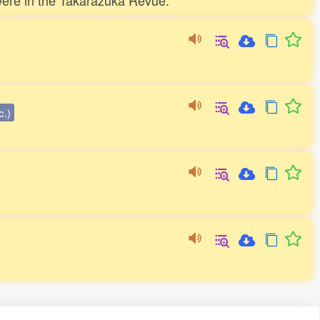
 were in the Takarazuka Revue.
c.)