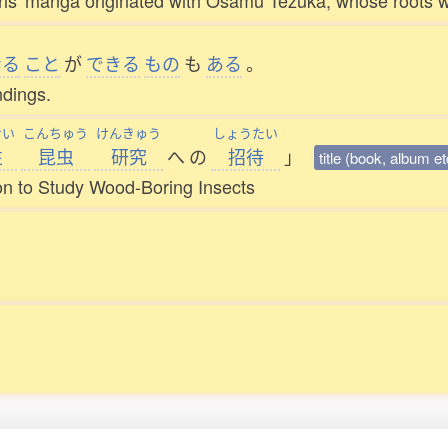
 girls' manga originated with Osamu Tezuka, whose roots
なる
こと
が
できる
もの
も
ある
。
ndings.
せい
こんちゅう
けんきゅう
しょうたい
性
昆虫
研究
へ
の
招待
」
title (book, album et
tion to Study Wood-Boring Insects
。