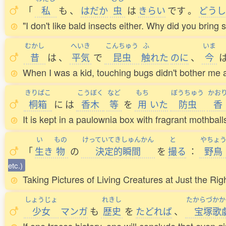
「
私
も
、
はだか
虫
は
きらい
です
。
どうし
"I don't like bald insects either. Why did you brin
むかし
へいき
こんちゅう
ふ
いま
昔
は
、
平気
で
昆虫
触
れた
のに
、
今
When I was a kid, touching bugs didn't bother me a 
きりばこ
こうぼく
など
もち
ぼうちゅう
かお
桐箱
に
は
香木
等
を
用
いた
防虫
香
It is kept in a paulownia box with fragrant mothbal
い
もの
けっていてきしゅんかん
と
やちょ
「
生
き
物
の
決定的瞬間
を
撮
る
：
野鳥
etc.)
Taking Pictures of Living Creatures at Just the R
しょうじょ
れきし
たからづかか
少女
マンガ
も
歴史
を
たどれば
、
宝塚歌