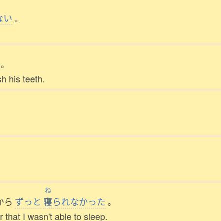
ない
。
。
h his teeth.
ね
から
ずっと
寝
られなかった
。
 that I wasn't able to sleep.