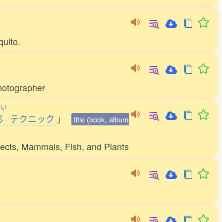
quito.
hotographer
えい
影
テクニック
」
title (book, album
nsects, Mammals, Fish, and Plants