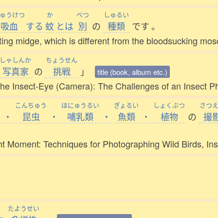
ゅうけつ
か
べつ
しゅるい
吸血
する
蚊
とは
別
の
種類
です
。
ing midge, which is different from the bloodsucking mos
しゃしんか
ちょうせん
写真家
の
挑戦
」
title (book, album etc.)
the Insect-Eye (Camera): The Challenges of an Insect P
う
こんちゅう
ほにゅうるい
ぎょるい
しょくぶつ
さつ
・
昆虫
・
哺乳類
・
魚類
・
植物
の
撮
ight Moment: Techniques for Photographing Wild Birds, I
。
たようせい