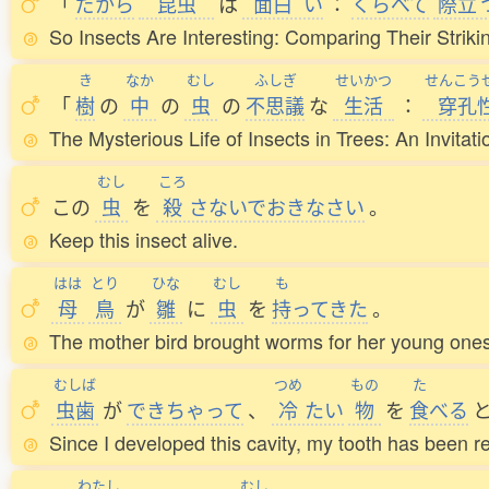
「
だから
昆虫
は
面白
い
：
くらべて
際立
So Insects Are Interesting: Comparing Their Strikin
き
なか
むし
ふしぎ
せいかつ
せんこう
「
樹
の
中
の
虫
の
不思議
な
生活
：
穿孔
The Mysterious Life of Insects in Trees: An Invita
むし
ころ
この
虫
を
殺
さないでおきなさい
。
Keep this insect alive.
はは
とり
ひな
むし
も
母
鳥
が
雛
に
虫
を
持
ってきた
。
The mother bird brought worms for her young ones
むしば
つめ
もの
た
虫歯
が
できちゃって
、
冷
たい
物
を
食
べる
Since I developed this cavity, my tooth has been re
わたし
むし