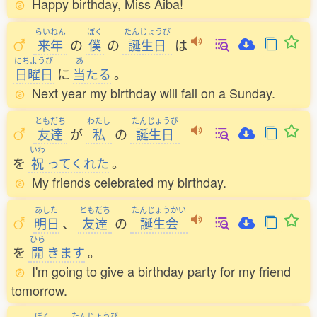
Happy birthday, Miss Aiba!
らいねん
ぼく
たんじょうび
来年
の
僕
の
誕生日
は
にちようび
あ
日曜日
に
当
たる
。
Next year my birthday will fall on a Sunday.
ともだち
わたし
たんじょうび
友達
が
私
の
誕生日
いわ
を
祝
ってくれた
。
My friends celebrated my birthday.
あした
ともだち
たんじょうかい
明日
、
友達
の
誕生会
ひら
を
開
きます
。
I'm going to give a birthday party for my friend
tomorrow.
ぼく
たんじょうび