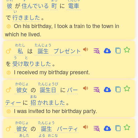
彼
が
住
んでいる
町
に
電車
い
で
行
きました
。
On his birthday, I took a train to the town in
which he lived.
わたし
たんじょう
私
は
誕生
プレゼント
う
と
を
受
け
取
りました
。
I received my birthday present.
かのじょ
たんじょうび
彼女
の
誕生日
に
パー
まね
ティー
に
招
かれました
。
I was invited to her birthday party.
かのじょ
たんじょう
彼女
の
誕生
パーティ
あした
よる
おこな