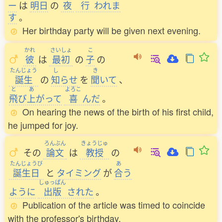
ー
は
明日
の
夜
行
われま
す
。
Her birthday party will be given next evening.
かれ
さいしょ
こ
彼
は
最初
の
子
の
たんじょう
し
き
誕生
の
知
らせ
を
聞
いて
、
と
あ
よろこ
飛
び
上
がって
喜
んだ
。
On hearing the news of the birth of his first child,
he jumped for joy.
ろんぶん
きょうじゅ
その
論文
は
教授
の
たんじょうび
あ
誕生日
と
タイミング
が
合
う
しゅっぱん
ように
出版
された
。
Publication of the article was timed to coincide
with the professor's birthday.