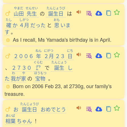
やまだ
せんせい
たんじょうび
山田
先生
の
誕生日
は
たし
しがつ
おも
確
か
４月
だった
と
思
いま
す
。
As I recall, Ms Yamada's birthday is in April.
ねん
にがつ
にち
２００６
年
２月
２３
日
ぐらむ
たんじょう
、
２７３０
㌘
で
誕生
し
わ
や
ほうもつ
た
我
が
家
の
宝物
。
Born on 2006 Feb 23, at 2730g, our family's
treasure.
たんじょうび
お
誕生日
おめでとう
あいば
相葉
ちゃん
！