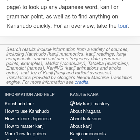
page) to look up any Japanese word, kanji or
grammar point, as well as to find anything on
Kanshudo quickly. For an overview, take the
tour
.
Search results include information from a variety of sources,
including Kanshudo (kanji mnemonics, kanji readings, kanji
components, vocab and name frequency data, grammar
points, examples), JMdict (vocabulary), Tatoeba (examples),
Enamdict (names), KanjiVG (kanji animations and stroke
order), and Joy o' Kanji (kanji and radical synopses).
Translations provided by Google's Neural Machine Translation
engine. For more information see
credits
.
INFORMATION AND HELP
KANJI & KANA
Kanshudo tour
My kanji mastery
How to use Kanshudo
About hiragana
How to learn Japanese
About katakana
How to master kanji
About kanji
More 'how to' guides
Kanji components