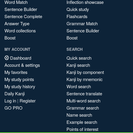
Word Match
Inflection showcase
Sentence Builder
Quick study
Sentence Complete
Flashcards
Answer Type
Grammar Match
Word collections
Sentence Builder
Boost
Boost
MY ACCOUNT
SEARCH
Dashboard
Quick search
Account & settings
Kanji search
My favorites
Kanji by component
My study points
Kanji by mnemonic
My study history
Word search
Daily Kanji
Sentence translate
Log in
|
Register
Multi-word search
GO PRO
Grammar search
Name search
Example search
Points of interest