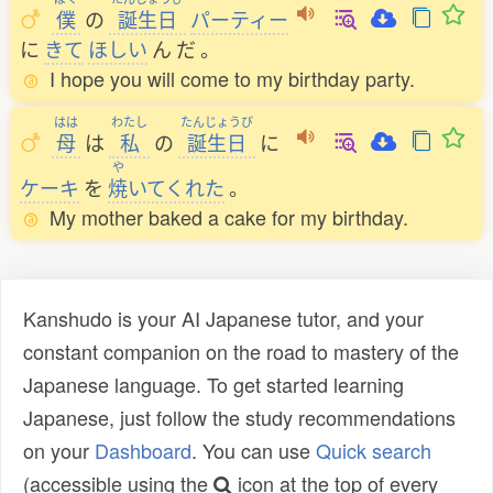
僕
の
誕生日
パーティー
に
きて
ほしい
ん
だ
。
I hope you will come to my birthday party.
はは
わたし
たんじょうび
母
は
私
の
誕生日
に
や
ケーキ
を
焼
いてくれた
。
My mother baked a cake for my birthday.
Kanshudo is your AI Japanese tutor, and your
constant companion on the road to mastery of the
Japanese language. To get started learning
Japanese, just follow the study recommendations
on your
Dashboard
. You can use
Quick search
(accessible using the
icon at the top of every