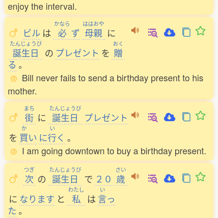
enjoy the interval.
かなら
ははおや
ビル
は
必
ず
母親
に
たんじょうび
おく
誕生日
の
プレゼント
を
贈
る
。
Bill never fails to send a birthday present to his
mother.
まち
たんじょうび
街
に
誕生日
プレゼント
か
い
を
買
い
に
行
く
。
I am going downtown to buy a birthday present.
つぎ
たんじょうび
さい
次
の
誕生日
で
２０
歳
わたし
い
に
なります
と
私
は
言
っ
た
。