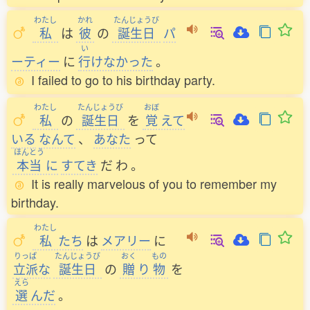
わたし
かれ
たんじょうび
私
は
彼
の
誕生日
パ
い
ーティー
に
行
けなかった
。
I failed to go to his birthday party.
わたし
たんじょうび
おぼ
私
の
誕生日
を
覚
えて
いる
なんて
、
あなた
って
ほんとう
本当
に
すてき
だ
わ
。
It is really marvelous of you to remember my
birthday.
わたし
私
たち
は
メアリー
に
りっぱ
たんじょうび
おく
もの
立派
な
誕生日
の
贈
り
物
を
えら
選
んだ
。