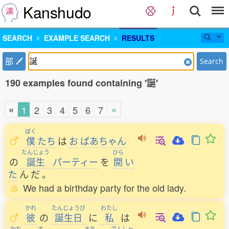
Kanshudo
SEARCH
EXAMPLE SEARCH
RESULTS
部
Search
190 examples found containing '誕'
«
»
1
2
3
4
5
6
7
ぼく
僕
たち
は
お
ばあちゃん
たんじょう
ひら
の
誕生
パーティー
を
開
い
た
ん
だ
。
We had a birthday party for the old lady.
かれ
たんじょうび
わたし
彼
の
誕生日
に
私
は
かれ
す
まち
でんしゃ