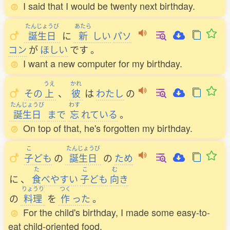
I said that I would be twenty next birthday.
たんじょうび
あたら
誕生日
に
新
しい
パソ
コン
が
ほしい
です
。
I want a new computer for my birthday.
うえ
かれ
その
上
、
彼
は
わたし
の
たんじょうび
わす
誕生日
まで
忘
れている
。
On top of that, he's forgotten my birthday.
こ
たんじょうび
子
ども
の
誕生日
の
ため
た
こ
む
に
、
食
べやすい
子
ども
向
き
りょうり
つく
の
料理
を
作
った
。
For the child's birthday, I made some easy-to-
eat child-oriented food.