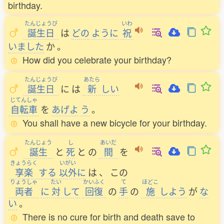
birthday.
たんじょうび
いわ
誕生日
は
どの
ように
祝
いました
か
。
How did you celebrate your birthday?
たんじょうび
あたら
誕生日
に
は
新
しい
じてんしゃ
自転車
を
あげよ
う
。
You shall have a new bicycle for your birthday.
たんじょう
し
あいだ
誕生
と
死
と
の
間
を
きょうらく
いがい
享楽
する
以外
に
は
、
この
りょうしゃ
たい
かいふく
て
ほどこ
両者
に
対
して
回復
の
手
の
施
しよう
が
な
い
。
There is no cure for birth and death save to