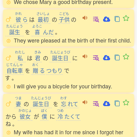
We chose Mary a good birthday present.
かれ
さいしょ
こども
彼
ら
は
最初
の
子供
の
たんじょう
よろこ
誕生
を
喜
んだ
。
They were pleased at the birth of their first child.
わたし
きみ
たんじょうび
私
は
君
の
誕生日
に
じてんしゃ
おく
自転車
を
贈
る
つもり
で
す
。
I will give you a bicycle for your birthday.
つま
たんじょうび
わす
妻
の
誕生日
を
忘
れて
かのじょ
ぼく
つめ
から
彼女
が
僕
に
冷
たくて
ね
。
My wife has had it in for me since I forgot her