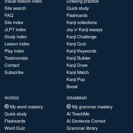
Visual feature index
Drawing practice
Site search
Quick study
FAQ
Flashcards
Site index
Kanji collections
JLPT index
Joy o' Kanji essays
Study index
Kanji Challenge
Lesson index
Kanji Quiz
Play index
Kanji Keywords
Testimonials
Kanji Builder
Contact
Kanji Draw
Subscribe
Kanji Match
Kanji Pop
Boost
WORDS
GRAMMAR
My word mastery
My grammar mastery
Quick study
AI TeachMe
Flashcards
AI Sentence Correct
Word Quiz
Grammar library