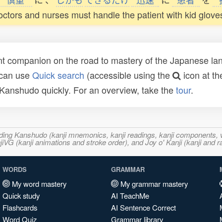
ctors and nurses must handle the patient with kid gloves 
t companion on the road to mastery of the Japanese lang
 can use
Quick search
(accessible using the
icon at th
n Kanshudo quickly. For an overview, take the
tour
.
ncluding Kanshudo (kanji mnemonics, kanji readings, kanji component
VG (kanji animations and stroke order), and Joy o' Kanji (kanji and r
WORDS
GRAMMAR
My word mastery
My grammar mastery
Quick study
AI TeachMe
Flashcards
AI Sentence Correct
Word Quiz
Grammar library