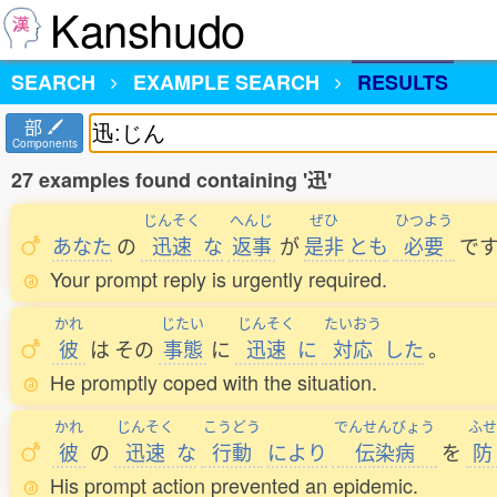
Kanshudo
SEARCH
EXAMPLE SEARCH
RESULTS
部
Components
27 examples found containing '迅'
じんそく
へんじ
ぜひ
ひつよう
あなた
の
迅速
な
返事
が
是非
とも
必要
で
Your prompt reply is urgently required.
かれ
じたい
じんそく
たいおう
彼
は
その
事態
に
迅速
に
対応
した
。
He promptly coped with the situation.
かれ
じんそく
こうどう
でんせんびょう
ふせ
彼
の
迅速
な
行動
により
伝染病
を
防
His prompt action prevented an epidemic.