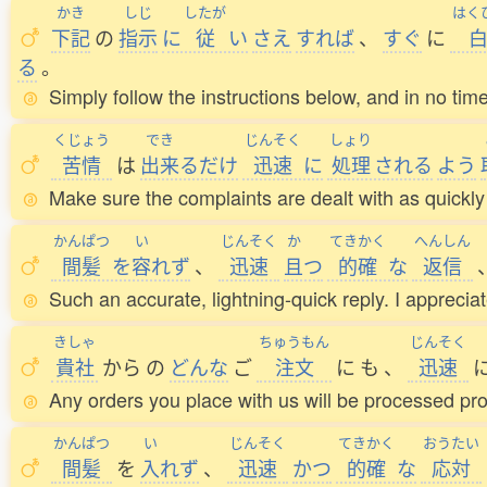
かき
しじ
したが
はく
下記
の
指示
に
従
い
さえ
すれば
、
すぐ
に
る
。
Simply follow the instructions below, and in no time
くじょう
でき
じんそく
しょり
苦情
は
出来
るだけ
迅速
に
処理
される
よう
Make sure the complaints are dealt with as quickly
かんぱつ
い
じんそく
か
てきかく
へんしん
間髪
を
容
れず
、
迅速
且
つ
的確
な
返信
Such an accurate, lightning-quick reply. I appreciate
きしゃ
ちゅうもん
じんそく
貴社
から
の
どんな
ご
注文
に
も
、
迅速
Any orders you place with us will be processed pro
かんぱつ
い
じんそく
てきかく
おうたい
間髪
を
入
れず
、
迅速
かつ
的確
な
応対