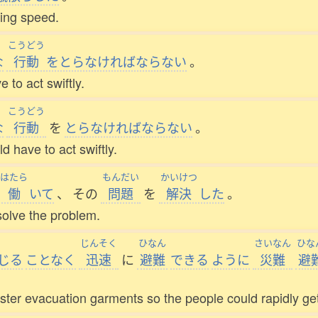
ning speed.
こうどう
な
行動
をとらなければならない
。
 to act swiftly.
こうどう
な
行動
を
とらなければならない
。
d have to act swiftly.
はたら
もんだい
かいけつ
働
いて
、
その
問題
を
解決
した
。
esolve the problem.
じんそく
ひなん
さいなん
ひな
じる
ことなく
迅速
に
避難
できる
ように
災難
避
ter evacuation garments so the people could rapidly get