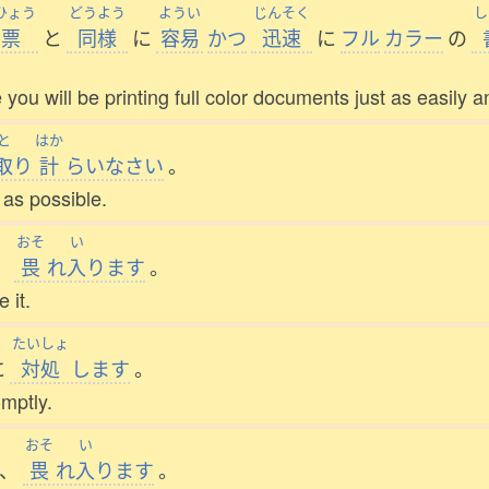
ひょう
どうよう
ようい
じんそく
し
白票
と
同様
に
容易
かつ
迅速
に
フル
カラー
の
 you will be printing full color documents just as easily 
と
はか
取
り
計
らいなさい
。
 as possible.
おそ
い
、
畏
れ
入
ります
。
 it.
たいしょ
に
対処
します
。
mptly.
おそ
い
、
畏
れ
入
ります
。