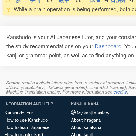
While a brain operation is being performed, both do
Kanshudo is your AI Japanese tutor, and your constan
the study recommendations on your
Dashboard
. You
kanji or grammar point, as well as to find anything o
Search results include information from a variety of sources, i
JMdict (vocabulary), Tatoeba (examples), Enamdict (names), Kanji
Machine Translation engine. For more information see
credits
.
INFORMATION AND HELP
KANJI & KANA
Kanshudo tour
My kanji mastery
How to use Kanshudo
About hiragana
How to learn Japanese
About katakana
How to master kanji
About kanji