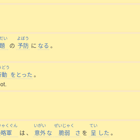
だい
よぼう
題
の
予防
に
なる
。
うどう
行動
をとった
。
ot.
りゃくぐん
いがい
ぜいじゃく
てい
侵略軍
は
、
意外
な
脆弱
さ
を
呈
した
。