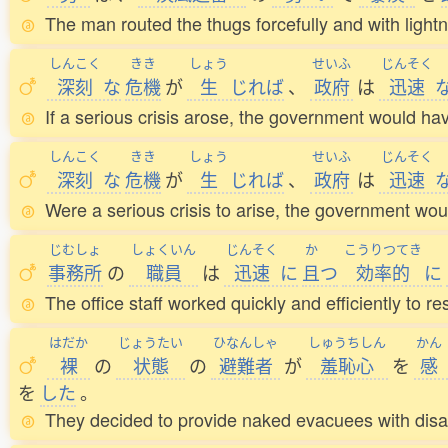
The man routed the thugs forcefully and with light
しんこく
きき
しょう
せいふ
じんそく
深刻
な
危機
が
生
じれば
、
政府
は
迅速
If a serious crisis arose, the government would have
しんこく
きき
しょう
せいふ
じんそく
深刻
な
危機
が
生
じれば
、
政府
は
迅速
Were a serious crisis to arise, the government woul
じむしょ
しょくいん
じんそく
か
こうりつてき
事務所
の
職員
は
迅速
に
且
つ
効率的
に
The office staff worked quickly and efficiently to r
はだか
じょうたい
ひなんしゃ
しゅうちしん
かん
裸
の
状態
の
避難者
が
羞恥心
を
感
を
した
。
They decided to provide naked evacuees with disas