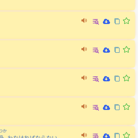
つか
扱
わなければならない
。