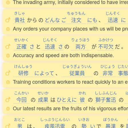
The invading army, initially considered to have irre
きしゃ
ちゅうもん
じんそく
貴社
から
の
どんな
ご
注文
にも
、
迅速
に
Any orders your company places with us will be p
せいかく
じんそく
りょうほう
ふかけつ
正確
さ
と
迅速
さ
の
両方
が
不可欠
だ
。
Accuracy and speed are both indispensable.
けんしゅう
じゅうぎょういん
ひじょう
じた
研修
によって
、
従業員
の
非常
事
Training conditions workers to react quickly to an
こんかい
せいか
かれ
ししふんじん
今回
の
成果
は
ひとえに
彼
の
獅子奮迅
の
Our latest results are the fruits of his vigorous effor
おとこ
しっぷうじんらい
いきお
ぼうかん
男
は
、
疾風迅雷
の
勢
い
で
暴漢
を