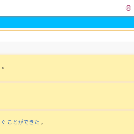
す
。
ぐ
ことができた
。