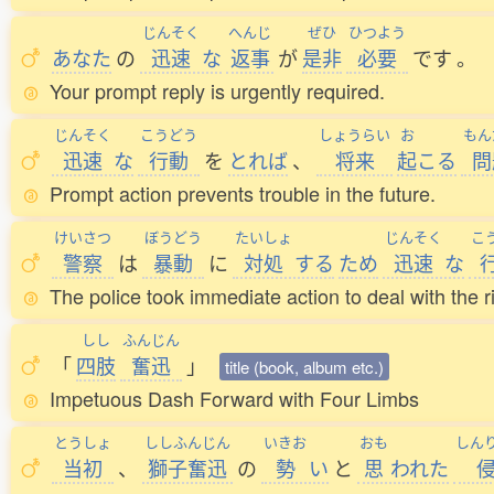
じんそく
へんじ
ぜひ
ひつよう
あなた
の
迅速
な
返事
が
是非
必要
です
。
Your prompt reply is urgently required.
じんそく
こうどう
しょうらい
お
もん
迅速
な
行動
を
とれば
、
将来
起
こる
問
Prompt action prevents trouble in the future.
けいさつ
ぼうどう
たいしょ
じんそく
こ
警察
は
暴動
に
対処
する
ため
迅速
な
The police took immediate action to deal with the ri
しし
ふんじん
「
四肢
奮迅
」
title (book, album etc.)
Impetuous Dash Forward with Four Limbs
とうしょ
ししふんじん
いきお
おも
しん
当初
、
獅子奮迅
の
勢
い
と
思
われた