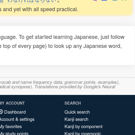
and yet with all speed practical.
uage. To get started learning Japanese, just follow
e top of every page) to look up any Japanese word,
s, vocab and name frequency data, grammar points, examples),
adical synopses). Translations provided by Google's Neural
MY ACCOUNT
SEARCH
Dashboard
Quick search
Account & settings
Kanji search
My favorites
Kanji by component
My study points
Kanji by mnemonic