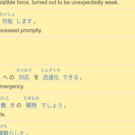
sistible force, turned out to be unexpectedly weak.
たいしょ
対処
します
。
rocessed promptly.
い
たいおう
じんそくか
態
へ
の
対応
を
迅速化
できる
。
 emergency.
はたら
たまもの
働
き
の
賜物
でしょう
。
ts.
けち
蹴散
らした
。