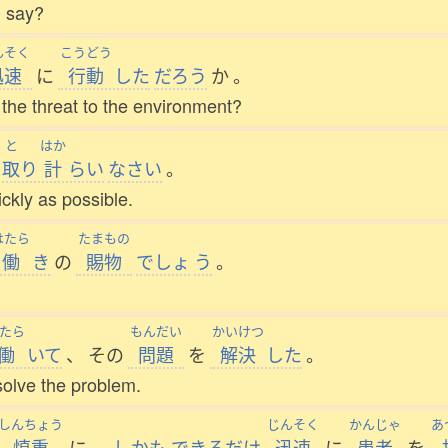
I say?
んそく
こうどう
迅速
に
行動
した
だろう
か
。
t the threat to the environment?
と
はか
取
り
計
らい
なさい
。
ckly as possible.
はたら
たまもの
働
き
の
賜物
でしょ
う
。
たら
もんだい
かいけつ
働
いて
、
その
問題
を
解決
した
。
esolve the problem.
しんちょう
じんそく
かんじゃ
あ
慎重
に
、
しかも
できるだけ
迅速
に
患者
を