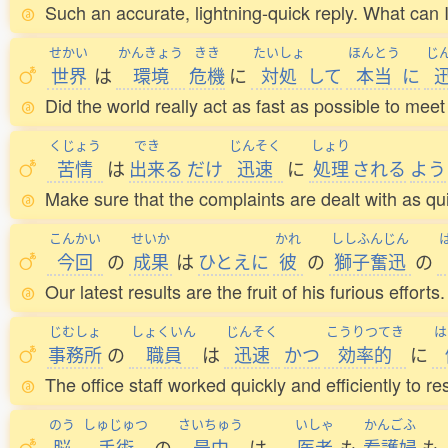
Such an accurate, lightning-quick reply. What can 
せかい
かんきょう
きき
たいしょ
ほんとう
じ
世界
は
環境
危機
に
対処
して
本当
に
Did the world really act as fast as possible to mee
くじょう
でき
じんそく
しょり
苦情
は
出来
る
だけ
迅速
に
処理
される
よう
Make sure that the complaints are dealt with as qui
こんかい
せいか
かれ
ししふんじん
今回
の
成果
は
ひとえに
彼
の
獅子奮迅
の
Our latest results are the fruit of his furious efforts.
じむしょ
しょくいん
じんそく
こうりつてき
は
事務所
の
職員
は
迅速
かつ
効率的
に
The office staff worked quickly and efficiently to r
のう
しゅじゅつ
さいちゅう
いしゃ
かんごふ
脳
手術
の
最中
は
、
医者
も
看護婦
も