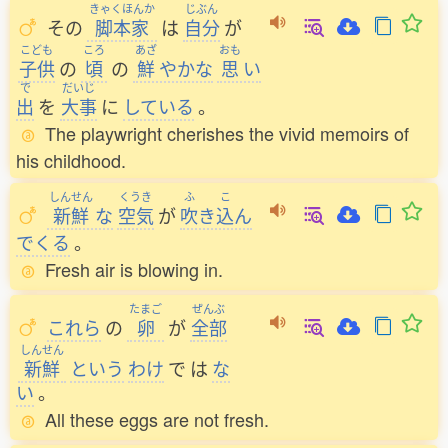
きゃくほんか
じぶん
その
脚本家
は
自分
が
こども
ころ
あざ
おも
子供
の
頃
の
鮮
やかな
思
い
で
だいじ
出
を
大事
に
している
。
The playwright cherishes the vivid memoirs of
his childhood.
しんせん
くうき
ふ
こ
新鮮
な
空気
が
吹
き
込
ん
でくる
。
Fresh air is blowing in.
たまご
ぜんぶ
これら
の
卵
が
全部
しんせん
新鮮
という
わけ
で
は
な
い
。
All these eggs are not fresh.