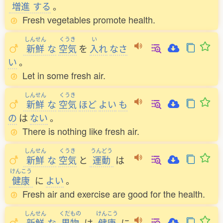
増進
する
。
Fresh vegetables promote health.
しんせん
くうき
い
新鮮
な
空気
を
入
れ
なさ
い
。
Let in some fresh air.
しんせん
くうき
新鮮
な
空気
ほど
よい
も
の
は
ない
。
There is nothing like fresh air.
しんせん
くうき
うんどう
新鮮
な
空気
と
運動
は
けんこう
健康
に
よい
。
Fresh air and exercise are good for the health.
しんせん
くだもの
けんこう
新鮮
な
果物
は
健康
に