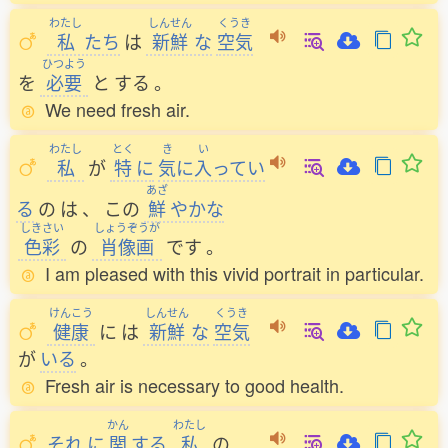
わたし
しんせん
くうき
私
たち
は
新鮮
な
空気
ひつよう
を
必要
と
する
。
We need fresh air.
わたし
とく
き
い
私
が
特
に
気
に
入
ってい
あざ
る
の
は
、
この
鮮
やかな
しきさい
しょうぞうが
色彩
の
肖像画
です
。
I am pleased with this vivid portrait in particular.
けんこう
しんせん
くうき
健康
に
は
新鮮
な
空気
が
いる
。
Fresh air is necessary to good health.
かん
わたし
それ
に
関
する
私
の