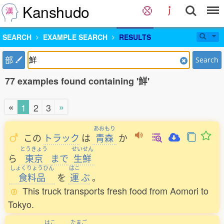
Kanshudo
SEARCH
EXAMPLE SEARCH
RESULTS
部
Search
77 examples found containing '鮮'
«
»
1
2
3
あおもり
この
トラック
は
青森
か
とうきょう
せいせん
ら
東京
まで
生鮮
しょくりょうひん
はこ
食料品
を
運
ぶ
。
This truck transports fresh food from Aomori to
Tokyo.
はこ
たまご