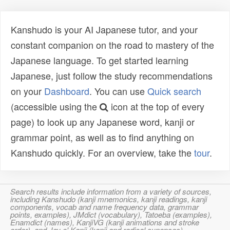
Kanshudo is your AI Japanese tutor, and your
constant companion on the road to mastery of the
Japanese language. To get started learning
Japanese, just follow the study recommendations
on your
Dashboard
. You can use
Quick search
(accessible using the
icon at the top of every
page) to look up any Japanese word, kanji or
grammar point, as well as to find anything on
Kanshudo quickly. For an overview, take the
tour
.
Search results include information from a variety of sources,
including Kanshudo (kanji mnemonics, kanji readings, kanji
components, vocab and name frequency data, grammar
points, examples), JMdict (vocabulary), Tatoeba (examples),
Enamdict (names), KanjiVG (kanji animations and stroke
order), and Joy o' Kanji (kanji and radical synopses).