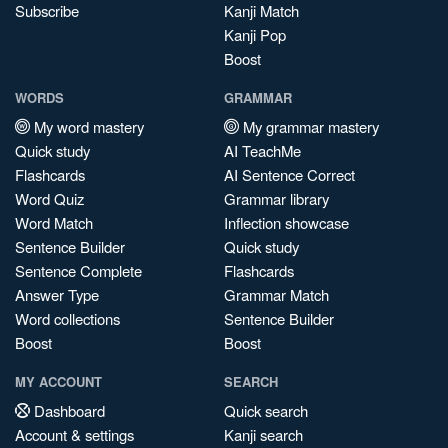
Subscribe
Kanji Match
Kanji Pop
Boost
WORDS
GRAMMAR
My word mastery
My grammar mastery
Quick study
AI TeachMe
Flashcards
AI Sentence Correct
Word Quiz
Grammar library
Word Match
Inflection showcase
Sentence Builder
Quick study
Sentence Complete
Flashcards
Answer Type
Grammar Match
Word collections
Sentence Builder
Boost
Boost
MY ACCOUNT
SEARCH
Dashboard
Quick search
Account & settings
Kanji search