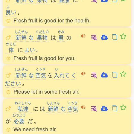
よ
良
い
。
Fresh fruit is good for the health.
しんせん
くだもの
きみ
新鮮
な
果物
は
君
の
からだ
体
に
よい
。
Fresh fruit is good for you.
しんせん
くうき
い
新鮮
な
空気
を
入
れて
く
ださい
。
Please let in some fresh air.
わたしたち
しんせん
くうき
私達
に
は
新鮮
な
空気
ひつよう
が
必要
だ
。
We need fresh air.