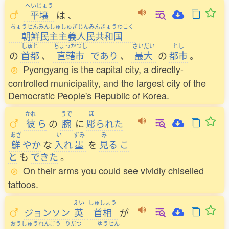
へいじょう
平壌
は
、
ちょうせんみんしゅしゅぎじんみんきょうわこく
朝鮮民主主義人民共和国
しゅと
ちょっかつし
さいだい
とし
の
首都
、
直轄市
であり
、
最大
の
都市
。
Pyongyang is the capital city, a directly-
controlled municipality, and the largest city of the
Democratic People's Republic of Korea.
かれ
うで
ほ
彼
ら
の
腕
に
彫
られた
あざ
い
ずみ
み
鮮
やか
な
入
れ
墨
を
見
る
こ
と
も
できた
。
On their arms you could see vividly chiselled
tattoos.
えい
しゅしょう
ジョンソン
英
首相
が
おうしゅうれんごう
りだつ
ゆうせん