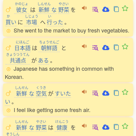
かのじょ
しんせん
やさい
彼女
は
新鮮
な
野菜
を
か
しじょう
い
買
い
に
市場
へ
行
った
。
She went to the market to buy fresh vegetables.
にほんご
ちょうせんご
日本語
は
朝鮮語
と
きょうつうてん
共通点
が
ある
。
Japanese has something in common with
Korean.
しんせん
くうき
新鮮
な
空気
が
すいた
い
。
I feel like getting some fresh air.
しんせん
やさい
けんこう
新鮮
な
野菜
は
健康
を
ぞうしん