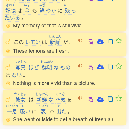
きおく
いま
あざ
のこ
記憶
は
今
も
鮮
やか
に
残
っ
たいる
。
My memory of that is still vivid.
しんせん
この
レモン
は
新鮮
だ
。
These lemons are fresh.
しゃしん
せんめい
写真
ほど
鮮明
な
もの
は
ない
。
Nothing is more vivid than a picture.
かのじょ
しんせん
くうき
彼女
は
新鮮
な
空気
を
ひといき
す
ひょう
で
一息
吸
い
に
表
へ
出
た
。
She went outside to get a breath of fresh air.