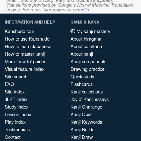
Translations provided by Google's Neural Machine Translation
engine. For more information see
credits
.
INFORMATION AND HELP
KANJI & KANA
Kanshudo tour
My kanji mastery
How to use Kanshudo
About hiragana
How to learn Japanese
About katakana
How to master kanji
About kanji
More 'how to' guides
Kanji components
Visual feature index
Drawing practice
Site search
Quick study
FAQ
Flashcards
Site index
Kanji collections
JLPT index
Joy o' Kanji essays
Study index
Kanji Challenge
Lesson index
Kanji Quiz
Play index
Kanji Keywords
Testimonials
Kanji Builder
Contact
Kanji Draw