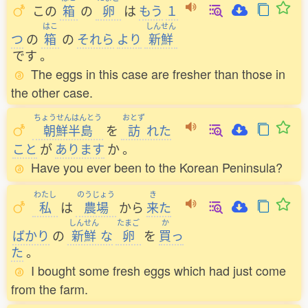
この
箱
の
卵
は
もう
１
はこ
しんせん
つ
の
箱
の
それら
より
新鮮
です
。
The eggs in this case are fresher than those in
the other case.
ちょうせんはんとう
おとず
朝鮮半島
を
訪
れた
こと
が
あります
か
。
Have you ever been to the Korean Peninsula?
わたし
のうじょう
き
私
は
農場
から
来
た
しんせん
たまご
か
ばかり
の
新鮮
な
卵
を
買
っ
た
。
I bought some fresh eggs which had just come
from the farm.