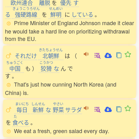
欧州連合
離脱
を
優先
す
きょうこうろせん
せんめい
る
強硬路線
を
鮮明
に
している
。
Prime Minister of England Johnson made it clear
he would take a hard line on prioritizing withdrawal
from the EU.
きたちょうせん
それだけ
北朝鮮
は
（
ちゅうごく
こうかつ
中国
も
）
狡猾
な
ん
で
す
。
That's just how cunning North Korea (and
China) is.
まいにち
しんせん
やさい
毎日
新鮮
な
野菜
サラダ
た
を
食
べる
。
We eat a fresh, green salad every day.