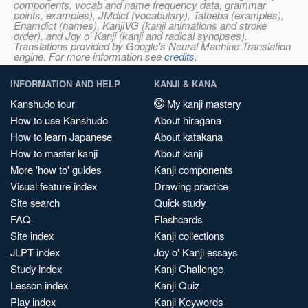
components, vocab and name frequency data, grammar
points, examples), JMdict (vocabulary), Tatoeba (examples),
Enamdict (names), KanjiVG (kanji animations and stroke
order), and Joy o' Kanji (kanji and radical synopses).
Translations provided by Google's Neural Machine Translation
engine. For more information see
credits
.
INFORMATION AND HELP
KANJI & KANA
Kanshudo tour
My kanji mastery
How to use Kanshudo
About hiragana
How to learn Japanese
About katakana
How to master kanji
About kanji
More 'how to' guides
Kanji components
Visual feature index
Drawing practice
Site search
Quick study
FAQ
Flashcards
Site index
Kanji collections
JLPT index
Joy o' Kanji essays
Study index
Kanji Challenge
Lesson index
Kanji Quiz
Play index
Kanji Keywords