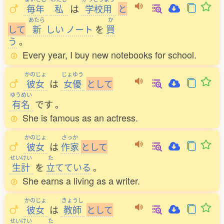
毎年
私
は
学校用
と
あたら
か
し
て
新
しい
ノート
を
買
う
。
Every year, I buy new notebooks for school.
かのじょ
じょゆう
彼女
は
女優
と
し
て
ゆうめい
有名
です
。
She is famous as an actress.
かのじょ
さっか
彼女
は
作家
と
し
て
せいけい
た
生計
を
立
てている
。
She earns a living as a writer.
かのじょ
きょうし
彼女
は
教師
と
し
て
せいけい
た