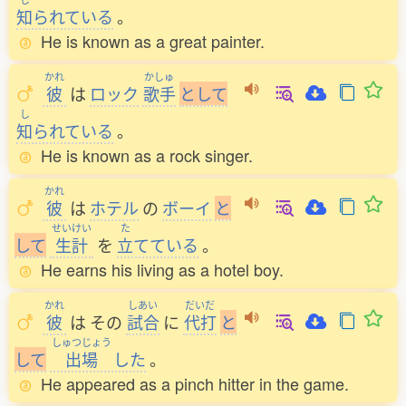
知
られている
。
He is known as a great painter.
かれ
かしゅ
彼
は
ロック
歌手
と
し
て
し
知
られている
。
He is known as a rock singer.
かれ
彼
は
ホテル
の
ボーイ
と
せいけい
た
し
て
生計
を
立
てている
。
He earns his living as a hotel boy.
かれ
しあい
だいだ
彼
は
その
試合
に
代打
と
しゅつじょう
し
て
出場
した
。
He appeared as a pinch hitter in the game.