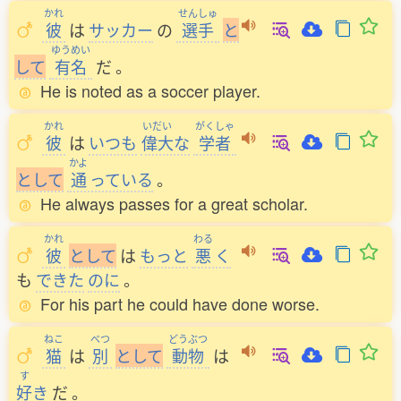
かれ
せんしゅ
彼
は
サッカー
の
選手
と
ゆうめい
し
て
有名
だ
。
He is noted as a soccer player.
かれ
いだい
がくしゃ
彼
は
いつも
偉大
な
学者
かよ
と
し
て
通
っている
。
He always passes for a great scholar.
かれ
わる
彼
と
し
て
は
もっと
悪
く
も
できた
のに
。
For his part he could have done worse.
ねこ
べつ
どうぶつ
猫
は
別
と
し
て
動物
は
す
好
き
だ
。