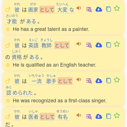
かれ
がか
たいへん
彼
は
画家
と
し
て
大変
な
さいのう
才能
が
ある
。
He has a great talent as a painter.
かれ
えいご
きょうし
彼
は
英語
教師
と
し
て
しかく
の
資格
が
ある
。
He is qualified as an English teacher.
かれ
いちりゅう
かしゅ
彼
は
一流
歌手
と
し
て
みと
認
められた
。
He was recognized as a first-class singer.
かれ
いしゃ
ゆうめい
彼
は
医者
と
し
て
有名
だ
。