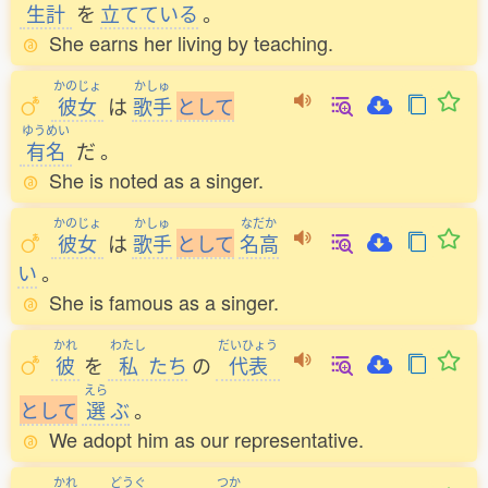
生計
を
立
てている
。
She earns her living by teaching.
かのじょ
かしゅ
彼女
は
歌手
と
し
て
ゆうめい
有名
だ
。
She is noted as a singer.
かのじょ
かしゅ
なだか
彼女
は
歌手
と
し
て
名高
い
。
She is famous as a singer.
かれ
わたし
だいひょう
彼
を
私
たち
の
代表
えら
と
し
て
選
ぶ
。
We adopt him as our representative.
かれ
どうぐ
つか