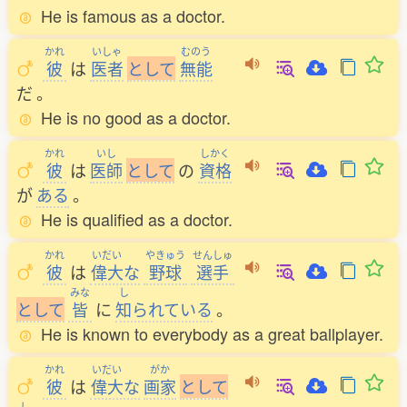
He is famous as a doctor.
かれ
いしゃ
むのう
彼
は
医者
と
し
て
無能
だ
。
He is no good as a doctor.
かれ
いし
しかく
彼
は
医師
と
し
て
の
資格
が
ある
。
He is qualified as a doctor.
かれ
いだい
やきゅう
せんしゅ
彼
は
偉大
な
野球
選手
みな
し
と
し
て
皆
に
知
られている
。
He is known to everybody as a great ballplayer.
かれ
いだい
がか
彼
は
偉大
な
画家
と
し
て
し