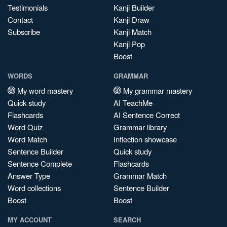
Testimonials
Kanji Builder
Contact
Kanji Draw
Subscribe
Kanji Match
Kanji Pop
Boost
WORDS
GRAMMAR
My word mastery
My grammar mastery
Quick study
AI TeachMe
Flashcards
AI Sentence Correct
Word Quiz
Grammar library
Word Match
Inflection showcase
Sentence Builder
Quick study
Sentence Complete
Flashcards
Answer Type
Grammar Match
Word collections
Sentence Builder
Boost
Boost
MY ACCOUNT
SEARCH