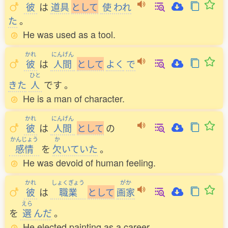
彼
は
道具
と
し
て
使
われ
た
。
He was used as a tool.
かれ
にんげん
彼
は
人間
と
し
て
よく
で
ひと
きた
人
です
。
He is a man of character.
かれ
にんげん
彼
は
人間
と
し
て
の
かんじょう
か
感情
を
欠
いていた
。
He was devoid of human feeling.
かれ
しょくぎょう
がか
彼
は
職業
と
し
て
画家
えら
を
選
んだ
。
He elected painting as a career.