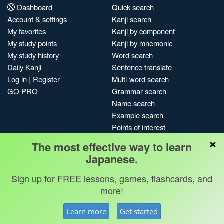
Dashboard
Quick search
Account & settings
Kanji search
My favorites
Kanji by component
My study points
Kanji by mnemonic
My study history
Word search
Daily Kanji
Sentence translate
Log in
|
Register
Multi-word search
GO PRO
Grammar search
Name search
Example search
Points of interest
×
Site search
The most effective way to learn
My search history
Japanese.
Search index
Sign up for FREE lessons, games, flashcards, and
Blog
more!
Jobs & opportunities
Privacy
Credits
Copyright ©
Learn more
Get started
Terms & conditions
Kanshudo 2025