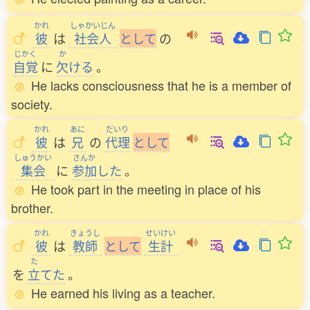
かれ
しゃかいじん
彼
は
社会人
と
し
て
の
じかく
か
自覚
に
欠
ける
。
He lacks consciousness that he is a member of
society.
かれ
あに
だいり
彼
は
兄
の
代理
と
し
て
しゅうかい
さんか
集会
に
参加
した
。
He took part in the meeting in place of his
brother.
かれ
きょうし
せいけい
彼
は
教師
と
し
て
生計
た
を
立
てた
。
He earned his living as a teacher.