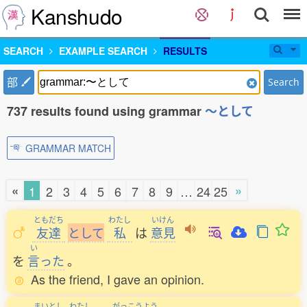
Kanshudo
SEARCH
EXAMPLE SEARCH
RESULTS
部
Search
737 results found using grammar
〜として
GRAMMAR MATCH
«
»
1
2
3
4
5
6
7
8
9
…
24
25
ともだち
わたし
いけん
友達
と
し
て
私
は
意見
い
を
言
った
。
As the friend, I gave an opinion.
まいとし
わたし
がっこうよう