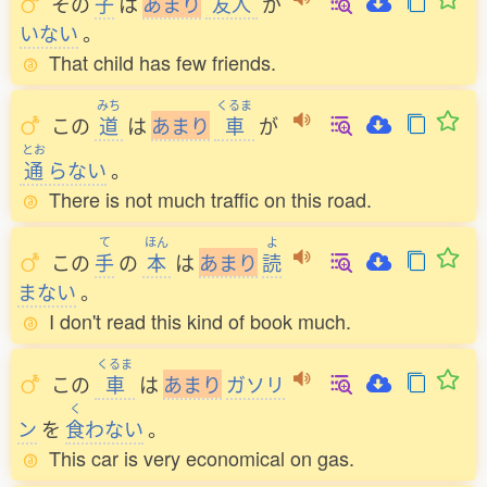
その
子
は
あ
ま
り
友人
が
いない
。
That child has few friends.
みち
くるま
この
道
は
あ
ま
り
車
が
とお
通
らない
。
There is not much traffic on this road.
て
ほん
よ
この
手
の
本
は
あ
ま
り
読
まない
。
I don't read this kind of book much.
くるま
この
車
は
あ
ま
り
ガソリ
く
ン
を
食
わない
。
This car is very economical on gas.