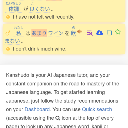
たいちょう
よ
体調
が
良
くない
。
I have not felt well recently.
わたし
の
私
は
あ
ま
り
ワイン
を
飲
まない
。
I don't drink much wine.
Kanshudo is your AI Japanese tutor, and your
constant companion on the road to mastery of the
Japanese language. To get started learning
Japanese, just follow the study recommendations
on your
Dashboard
. You can use
Quick search
(accessible using the
icon at the top of every
page) to look up any Japanese word, kanji or