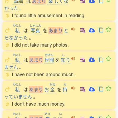
読書
は
あ
ま
り
楽
しくな
かった
。
I found little amusement in reading.
わたし
しゃしん
私
は
写真
を
あ
ま
り
と
らなかった
。
I did not take many photos.
わたし
せけん
し
私
は
あ
ま
り
世間
を
知
り
ません
。
I have not been around much.
わたし
かね
も
私
は
あ
ま
り
お
金
を
持
っていません
。
I don't have much money.
わたし
さき
い