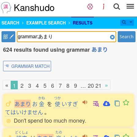
Kanshudo
SEARCH
EXAMPLE SEARCH
RESULTS
部
Search
624 results found using grammar
あまり
GRAMMAR MATCH
«
»
1
2
3
4
5
6
7
8
9
…
20
21
かね
つか
あ
ま
り
お
金
を
使
いすぎ
てはいけません
。
Don't spend too much money.
どくしょ
たの