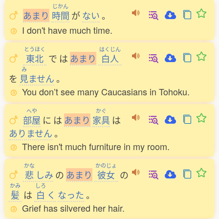
じかん
あ
ま
り
時間
が
ない
。
I don't have much time.
とうほく
はくじん
東北
で
は
あ
ま
り
白人
み
を
見
ません
。
You don’t see many Caucasians in Tohoku.
へや
かぐ
部屋
に
は
あ
ま
り
家具
は
ありません
。
There isn't much furniture in my room.
かな
かのじょ
悲
しみ
の
あ
ま
り
彼女
の
かみ
しろ
髪
は
白
く
なった
。
Grief has silvered her hair.