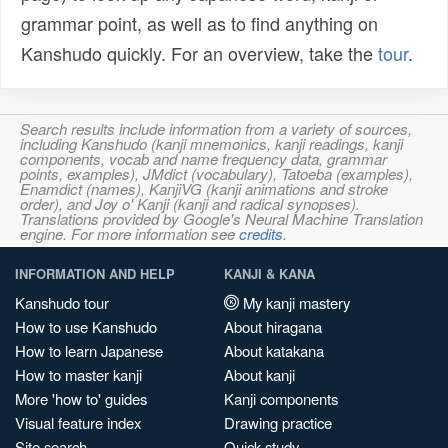
grammar point, as well as to find anything on
Kanshudo quickly. For an overview, take the
tour
.
Search results include information from a variety of sources,
including Kanshudo (kanji mnemonics, kanji readings, kanji
components, vocab and name frequency data, grammar
points, examples), JMdict (vocabulary), Tatoeba (examples),
Enamdict (names), KanjiVG (kanji animations and stroke
order), and Joy o' Kanji (kanji and radical synopses).
Translations provided by Google's Neural Machine Translation
engine. For more information see
credits
.
INFORMATION AND HELP
KANJI & KANA
Kanshudo tour
My kanji mastery
How to use Kanshudo
About hiragana
How to learn Japanese
About katakana
How to master kanji
About kanji
More 'how to' guides
Kanji components
Visual feature index
Drawing practice
Site search
Quick study