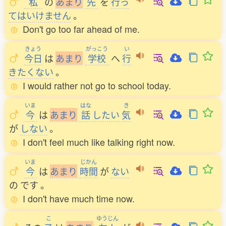
私
の
あ
ま
り
先
を
行
っ
てはいけません
。
Don't go too far ahead of me.
きょう
がっこう
い
今日
は
あ
ま
り
学校
へ
行
きたくない
。
I would rather not go to school today.
いま
はな
き
今
は
あ
ま
り
話
したい
気
が
しない
。
I don't feel much like talking right now.
いま
じかん
今
は
あ
ま
り
時間
が
ない
の
です
。
I don't have much time now.
こ
ゆうじん