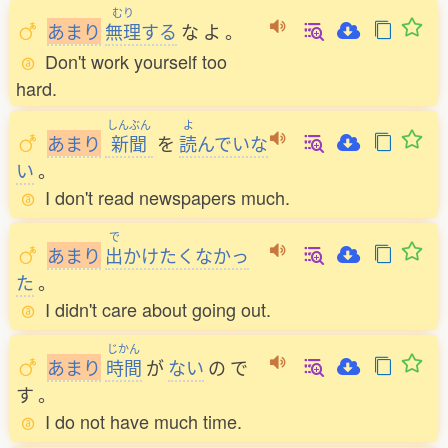
むり
あ
ま
り
無理
する
な
よ
。
Don't work yourself too
hard.
しんぶん
よ
あ
ま
り
新聞
を
読
んでいな
い
。
I don't read newspapers much.
で
あ
ま
り
出
かけたくなかっ
た
。
I didn't care about going out.
じかん
あ
ま
り
時間
が
ない
の
で
す
。
I do not have much time.