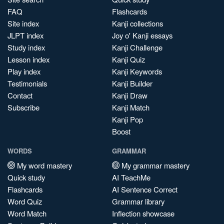
FAQ
Flashcards
Site index
Kanji collections
JLPT index
Joy o' Kanji essays
Study index
Kanji Challenge
Lesson index
Kanji Quiz
Play index
Kanji Keywords
Testimonials
Kanji Builder
Contact
Kanji Draw
Subscribe
Kanji Match
Kanji Pop
Boost
WORDS
GRAMMAR
My word mastery
My grammar mastery
Quick study
AI TeachMe
Flashcards
AI Sentence Correct
Word Quiz
Grammar library
Word Match
Inflection showcase