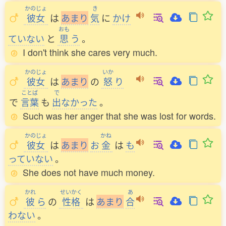
かのじょ
き
彼女
は
あ
ま
り
気
に
かけ
おも
ていない
と
思
う
。
I don't think she cares very much.
かのじょ
いか
彼女
は
あ
ま
り
の
怒
り
ことば
で
で
言葉
も
出
なかった
。
Such was her anger that she was lost for words.
かのじょ
かね
彼女
は
あ
ま
り
お
金
は
も
っていない
。
She does not have much money.
かれ
せいかく
あ
彼
ら
の
性格
は
あ
ま
り
合
わない
。