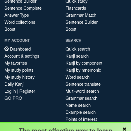
Sentence Builder
Quick study
Sentence Complete
Flashcards
Answer Type
Grammar Match
Word collections
Sentence Builder
Boost
Boost
MY ACCOUNT
SEARCH
Dashboard
Quick search
Account & settings
Kanji search
My favorites
Kanji by component
My study points
Kanji by mnemonic
My study history
Word search
Daily Kanji
Sentence translate
Log in
|
Register
Multi-word search
GO PRO
Grammar search
Name search
Example search
Points of interest
×
Site search
The most effective way to learn