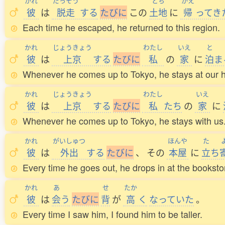
かれ
だっそう
とち
かえ
彼
は
脱走
する
た
び
に
この
土地
に
帰
ってき
Each time he escaped, he returned to this region.
かれ
じょうきょう
わたし
いえ
と
彼
は
上京
する
た
び
に
私
の
家
に
泊
ま
Whenever he comes up to Tokyo, he stays at our 
かれ
じょうきょう
わたし
いえ
彼
は
上京
する
た
び
に
私
たち
の
家
に
Whenever he comes up to Tokyo, he stays with us
かれ
がいしゅつ
ほんや
た
彼
は
外出
する
た
び
に
、
その
本屋
に
立
ち
Every time he goes out, he drops in at the booksto
かれ
あ
せ
たか
彼
は
会
う
た
び
に
背
が
高
く
なっていた
。
Every time I saw him, I found him to be taller.