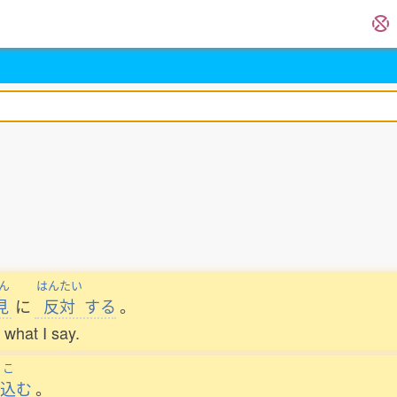
ん
はんたい
見
に
反対
する
。
what I say.
こ
込
む
。