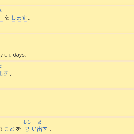
ん
を
します
。
y old days.
だ
出
す
。
.
おも
だ
の
こと
を
思
い
出
す
。