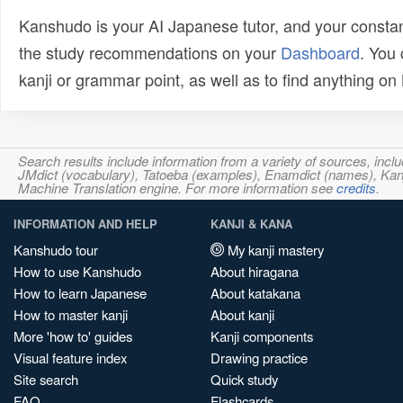
Kanshudo is your AI Japanese tutor, and your constan
the study recommendations on your
Dashboard
. You
kanji or grammar point, as well as to find anything o
Search results include information from a variety of sources, i
JMdict (vocabulary), Tatoeba (examples), Enamdict (names), Kanji
Machine Translation engine. For more information see
credits
.
INFORMATION AND HELP
KANJI & KANA
Kanshudo tour
My kanji mastery
How to use Kanshudo
About hiragana
How to learn Japanese
About katakana
How to master kanji
About kanji
More 'how to' guides
Kanji components
Visual feature index
Drawing practice
Site search
Quick study
FAQ
Flashcards