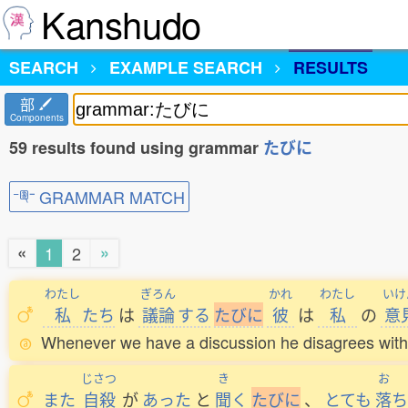
Kanshudo
SEARCH
EXAMPLE SEARCH
RESULTS
部
Components
59 results found using grammar
たびに
GRAMMAR MATCH
«
»
1
2
わたし
ぎろん
かれ
わたし
いけ
私
たち
は
議論
する
た
び
に
彼
は
私
の
意
Whenever we have a discussion he disagrees with 
じさつ
き
お
また
自殺
が
あった
と
聞
く
た
び
に
、
とても
落
ち