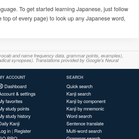
uage. To get started learning Japanese, just follow
e top of every page) to look up any Japanese word,
s, vocab and name frequency data, grammar points, examples),
adical synopses). Translations provided by Google's Neural
MY ACCOUNT
SEARCH
Dashboard
Quick search
Account & settings
Kanji search
My favorites
Kanji by component
My study points
Kanji by mnemonic
My study history
Word search
Daily Kanji
Sentence translate
Log in
|
Register
Multi-word search
GO PRO
Grammar search