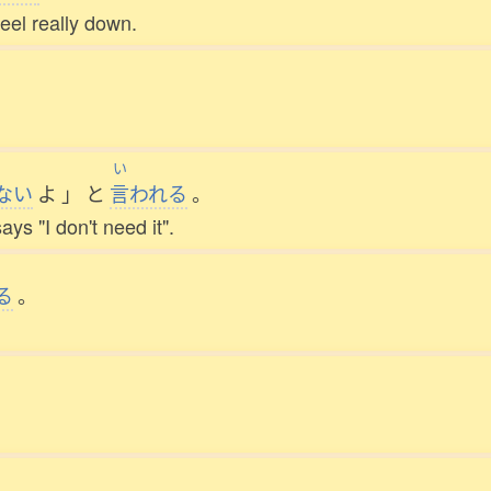
eel really down.
。
い
ない
よ
」
と
言
われる
。
ys "I don't need it".
る
。