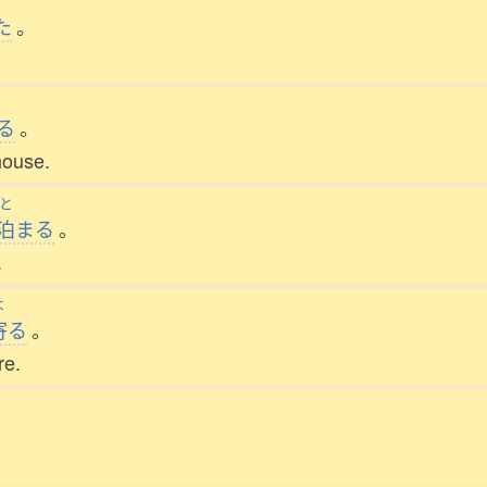
た
。
る
。
house.
と
泊
まる
。
.
よ
寄
る
。
re.