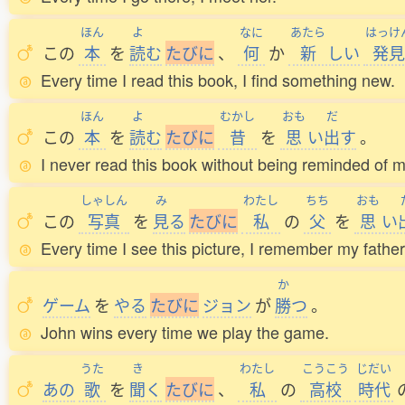
ほん
よ
なに
あたら
はっけ
この
本
を
読
む
た
び
に
、
何
か
新
しい
発見
Every time I read this book, I find something new.
ほん
よ
むかし
おも
だ
この
本
を
読
む
た
び
に
昔
を
思
い
出
す
。
I never read this book without being reminded of m
しゃしん
み
わたし
ちち
おも
この
写真
を
見
る
た
び
に
私
の
父
を
思
い
Every time I see this picture, I remember my father
か
ゲーム
を
やる
た
び
に
ジョン
が
勝
つ
。
John wins every time we play the game.
うた
き
わたし
こうこう
じだい
あの
歌
を
聞
く
た
び
に
、
私
の
高校
時代