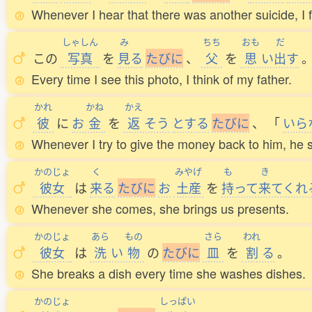
Whenever I hear that there was another suicide, I f
しゃしん
み
ちち
おも
だ
この
写真
を
見
る
た
び
に
、
父
を
思
い
出
す
Every time I see this photo, I think of my father.
かれ
かね
かえ
彼
に
お
金
を
返
そう
とする
た
び
に
、
「
いら
Whenever I try to give the money back to him, he sa
かのじょ
く
みやげ
も
き
彼女
は
来
る
た
び
に
お
土産
を
持
って
来
てくれ
Whenever she comes, she brings us presents.
かのじょ
あら
もの
さら
われ
彼女
は
洗
い
物
の
た
び
に
皿
を
割
る
。
She breaks a dish every time she washes dishes.
かのじょ
しっぱい