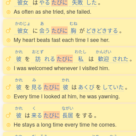
彼女
は
やる
た
び
に
失敗
した
。
As often as she tried, she failed.
かのじょ
あ
むね
彼女
に
会
う
た
び
に
胸
が
どきどきする
。
My heart beats fast each time I see her.
かれ
おとず
わたし
かんげい
彼
を
訪
れる
た
び
に
私
は
歓迎
された
。
I was welcomed whenever I visited him.
かれ
み
かれ
彼
を
見
る
た
び
に
彼
は
あくび
を
していた
。
Every time I looked at him, he was yawning.
かれ
く
ながい
彼
は
来
る
た
び
に
長居
を
する
。
He stays a long time every time he comes.