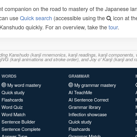
t companion on the road to mastery of the Japanese lang
 can use
Quick search
(accessible using the
icon at th
n Kanshudo quickly. For an overview, take the
tour
.
ncluding Kanshudo (kanji mnemonics, kanji readings, kanji component
VG (kanji animations and stroke order), and Joy o' Kanji (kanji and r
WORDS
GRAMMAR
My word mastery
My grammar mastery
Quick study
AI TeachMe
Flashcards
AI Sentence Correct
Word Quiz
Grammar library
Word Match
Inflection showcase
Sentence Builder
Quick study
Sentence Complete
Flashcards
Answer Type
Grammar Match