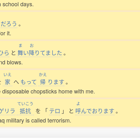
h school days.
だろう
。
r it.
ま
お
ひら
と
舞
い
降
りてました
。
nd blows.
いえ
かえ
を
家
へ
もって
帰
ります
。
e disposable chopsticks home with me.
ていこう
よ
ゲリラ
抵抗
を
「
テロ
」
と
呼
んでおります
。
q military is called terrorism.