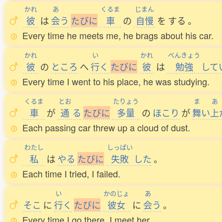
かれ
あ
くるま
じまん
彼
は
会
う
た
び
に
車
の
自慢
を
する
。
Every time he meets me, he brags about his car.
かれ
い
かれ
べんきょう
彼
の
ところ
へ
行
く
た
び
に
彼
は
勉強
して
Every time I went to his place, he was studying.
くるま
とお
たりょう
ま
あ
車
が
通
る
た
び
に
多量
の
ほこり
が
舞
い
上
Each passing car threw up a cloud of dust.
わたし
しっぱい
私
は
やる
た
び
に
失敗
した
。
Each time I tried, I failed.
い
かのじょ
あ
そこ
に
行
く
た
び
に
彼女
に
会
う
。
Every time I go there, I meet her.