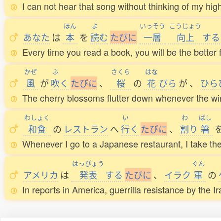
I can not hear that song without thinking of my hig
ほん
よ
いっそう
こうじょう
あなた
は
本
を
読
む
た
び
に
一層
向上
する
Every time you read a book, you will be the better fo
かぜ
ふ
さくら
はな
風
が
吹
く
た
び
に
、
桜
の
花
びら
が
、
ひら
The cherry blossoms flutter down whenever the wi
わしょく
い
わ
ばし
和食
の
レストラン
へ
行
く
た
び
に
、
割
り
箸
Whenever I go to a Japanese restaurant, I take th
はっぴょう
ぐん
アメリカ
は
発表
する
た
び
に
、
イラク
軍
の
In reports in America, guerrilla resistance by the Ira