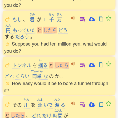
you do?
きみ
せん
まん
もし
、
君
が
１
千
万
えん
円
もっていた
と
し
た
ら
どう
する
だろう
。
Suppose you had ten million yen, what would
you do?
ほ
トンネル
を
掘
る
と
し
た
ら
かんたん
どれ
くらい
簡単
な
の
か
。
How easy would it be to bore a tunnel through
it?
かわ
およ
わた
その
川
を
泳
いで
渡
る
じかん
と
し
た
ら
、
どれ
だけ
時間
が