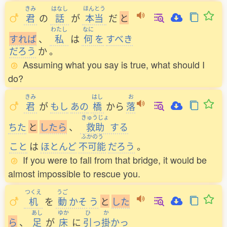
きみ
はなし
ほんとう
君
の
話
が
本当
だ
と
わたし
なに
す
れ
ば
、
私
は
何
を
すべき
だろう
か
。
Assuming what you say is true, what should I
do?
きみ
はし
お
君
が
もし
あの
橋
から
落
きゅうじょ
ちた
と
し
た
ら
、
救助
する
ふかのう
こと
は
ほとんど
不可能
だろう
。
If you were to fall from that bridge, it would be
almost impossible to rescue you.
つくえ
うご
机
を
動
かそ
う
と
し
た
あし
ゆか
ひ
か
ら
、
足
が
床
に
引
っ
掛
かっ