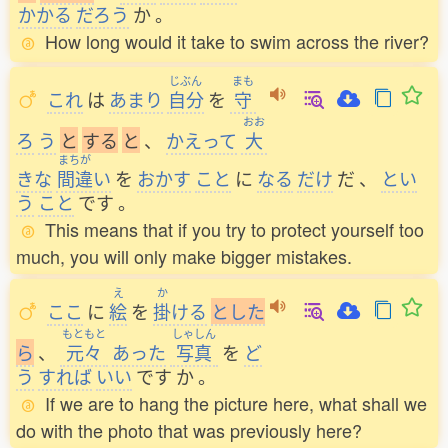
かかる
だろう
か
。
How long would it take to swim across the river?
じぶん
まも
これ
は
あまり
自分
を
守
おお
ろ
う
と
す
る
と
、
かえって
大
まちが
きな
間違
い
を
おかす
こと
に
なる
だけ
だ
、
とい
う
こと
です
。
This means that if you try to protect yourself too
much, you will only make bigger mistakes.
え
か
ここ
に
絵
を
掛
ける
と
し
た
もともと
しゃしん
ら
、
元々
あった
写真
を
ど
う
すれば
いい
です
か
。
If we are to hang the picture here, what shall we
do with the photo that was previously here?