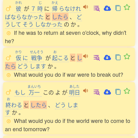
かれ
じ
かえ
彼
が
７
時
に
帰
らなけれ
ばならなかった
と
し
た
ら
、
ど
うして
そう
しなかった
の
か
。
If he was to return at seven o'clock, why didn't
he?
かり
せんそう
お
仮
に
戦争
が
起
こる
と
し
た
ら
どう
します
か
。
What would you do if war were to break out?
まんいち
あした
もし
万一
この
よ
が
明日
お
終
わる
と
し
た
ら
、
どう
しま
す
か
。
What would you do if the world were to come to
an end tomorrow?