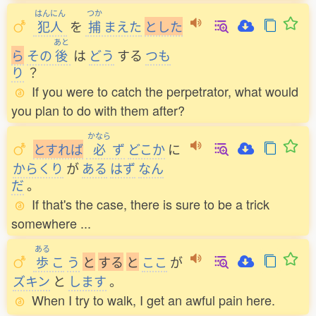
はんにん
つか
犯人
を
捕
まえた
と
し
た
あと
ら
その
後
は
どう
する
つも
り
？
If you were to catch the perpetrator, what would
you plan to do with them after?
かなら
と
す
れ
ば
必
ず
どこか
に
からくり
が
ある
はず
なん
だ
。
If that's the case, there is sure to be a trick
somewhere ...
ある
歩
こ
う
と
す
る
と
ここ
が
ズキン
と
します
。
When I try to walk, I get an awful pain here.