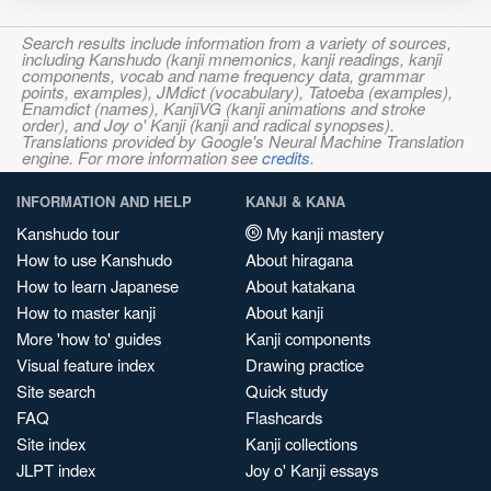
Search results include information from a variety of sources,
including Kanshudo (kanji mnemonics, kanji readings, kanji
components, vocab and name frequency data, grammar
points, examples), JMdict (vocabulary), Tatoeba (examples),
Enamdict (names), KanjiVG (kanji animations and stroke
order), and Joy o' Kanji (kanji and radical synopses).
Translations provided by Google's Neural Machine Translation
engine. For more information see
credits
.
INFORMATION AND HELP
KANJI & KANA
Kanshudo tour
My kanji mastery
How to use Kanshudo
About hiragana
How to learn Japanese
About katakana
How to master kanji
About kanji
More 'how to' guides
Kanji components
Visual feature index
Drawing practice
Site search
Quick study
FAQ
Flashcards
Site index
Kanji collections
JLPT index
Joy o' Kanji essays