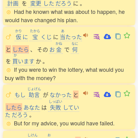
計画
を
変更
した
だろう
に
。
Had he known what was about to happen, he
would have changed his plan.
かり
たから
あ
仮
に
宝
くじ
に
当
たった
かね
なに
と
し
た
ら
、
その
お
金
で
何
か
を
買
います
か
。
If you were to win the lottery, what would you
buy with the money?
じょげん
もし
助言
が
なかった
と
しっぱい
し
た
ら
あなた
は
失敗
してい
た
だろう
。
But for my advice, you would have failed.
しけん
お