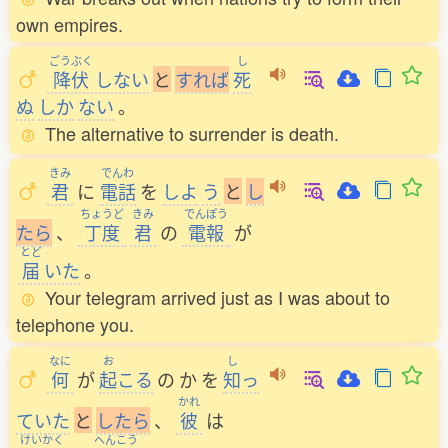
own empires.
ごうぶく
し
降伏
しない
と
す
れ
ば
死
ぬ
しか
ない
。
The alternative to surrender is death.
きみ
でんわ
君
に
電話
を
しよ
う
と
し
ちょうど
きみ
でんぽう
た
ら
、
丁度
君
の
電報
が
とど
届
いた
。
Your telegram arrived just as I was about to
telephone you.
なに
お
し
何
が
起
こる
の
か
を
知
っ
かれ
ていた
と
し
た
ら
、
彼
は
けいかく
へんこう