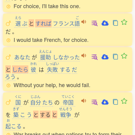
For choice, I'll take this one.
えら
ご
選
ぶ
と
す
れ
ば
フランス
語
だ
。
I would take French, for choice.
えんじょ
あなた
が
援助
しなかった
かれ
しっぱい
と
し
た
ら
彼
は
失敗
する
だ
ろう
。
Without your help, he would fail.
くに
じぶん
ていこく
国
が
自分
たち
の
帝国
きず
せんそう
を
築
こ
う
と
す
る
と
戦争
が
お
起
こる
。
War breaks out when nations try to form their