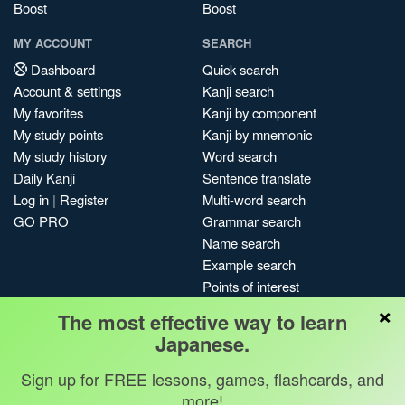
Boost
Boost
MY ACCOUNT
SEARCH
Dashboard
Quick search
Account & settings
Kanji search
My favorites
Kanji by component
My study points
Kanji by mnemonic
My study history
Word search
Daily Kanji
Sentence translate
Log in
|
Register
Multi-word search
GO PRO
Grammar search
Name search
Example search
Points of interest
×
Site search
The most effective way to learn
My search history
Japanese.
Search index
Sign up for FREE lessons, games, flashcards, and
Blog
more!