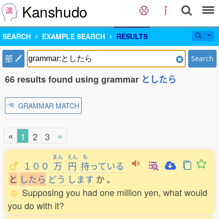
Kanshudo
SEARCH
EXAMPLE SEARCH
RESULTS
部
Search
66 results found using grammar
としたら
GRAMMAR MATCH
«
»
1
2
3
まん
えん
も
１００
万
円
持
っている
と
し
た
ら
どう
します
か
。
Supposing you had one million yen, what would
you do with it?