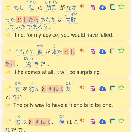
わたし
じょげん
もし
私
の
助言
が
なか
しっぱい
った
と
し
た
ら
あなた
は
失敗
していた
であろう
。
If not for my advice, you would have failed.
かれ
き
そもそも
彼
が
来
た
と
し
おどろ
た
ら
、
驚
き
だ
。
If he comes at all, it will be surprising.
とも
え
とも
友
を
得
ん
と
す
れ
ば
友
と
なれ
。
The only way to have a friend is to be one.
えら
ぼく
選
ぶ
と
す
れ
ば
、
僕
は
こ
れ
だ
な
。