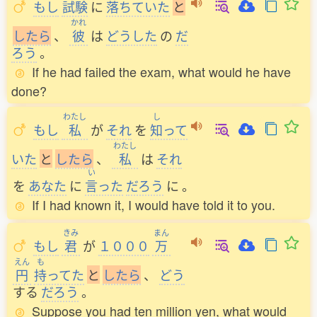
もし
試験
に
落
ちていた
と
かれ
し
た
ら
、
彼
は
どうした
の
だ
ろう
。
If he had failed the exam, what would he have
done?
わたし
し
もし
私
が
それ
を
知
って
わたし
いた
と
し
た
ら
、
私
は
それ
い
を
あなた
に
言
った
だろう
に
。
If I had known it, I would have told it to you.
きみ
まん
もし
君
が
１０００
万
えん
も
円
持
ってた
と
し
た
ら
、
どう
する
だろう
。
Suppose you had ten million yen, what would