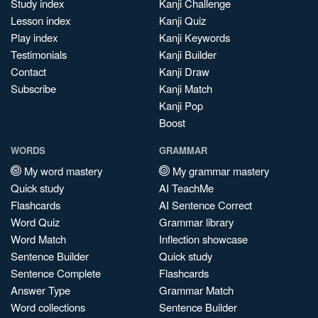
Study index
Kanji Challenge
Lesson index
Kanji Quiz
Play index
Kanji Keywords
Testimonials
Kanji Builder
Contact
Kanji Draw
Subscribe
Kanji Match
Kanji Pop
Boost
WORDS
GRAMMAR
My word mastery
My grammar mastery
Quick study
AI TeachMe
Flashcards
AI Sentence Correct
Word Quiz
Grammar library
Word Match
Inflection showcase
Sentence Builder
Quick study
Sentence Complete
Flashcards
Answer Type
Grammar Match
Word collections
Sentence Builder