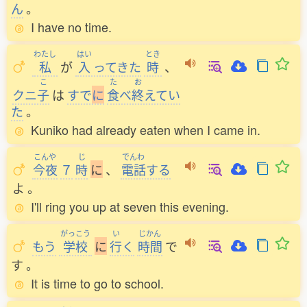
ん
。
I have no time.
わたし
はい
とき
私
が
入
ってきた
時
、
こ
た
お
クニ
子
は
すで
に
食
べ
終
えてい
た
。
Kuniko had already eaten when I came in.
こんや
じ
でんわ
今夜
７
時
に
、
電話
する
よ
。
I'll ring you up at seven this evening.
がっこう
い
じかん
もう
学校
に
行
く
時間
で
す
。
It is time to go to school.