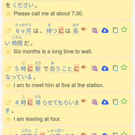
を
ください
。
Please call me at about 7:30.
ろっかげつ
ま
なが
６ヶ月
は
、
待
つ
に
は
長
じかん
い
時間
だ
。
Six months is a long time to wait.
じ
えき
あ
５
時
に
駅
で
会
う
こと
に
なっている
。
I am to meet him at five at the station.
じ
かえ
４
時
に
帰
らせてもらいま
す
。
I am leaving at four.
じかん
ご
しゅっぱつ