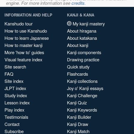
engine. For more information see
credits
.
INFORMATION AND HELP
KANJI & KANA
Kanshudo tour
My kanji mastery
How to use Kanshudo
About hiragana
How to learn Japanese
About katakana
How to master kanji
About kanji
More 'how to' guides
Kanji components
Visual feature index
Drawing practice
Site search
Quick study
FAQ
Flashcards
Site index
Kanji collections
JLPT index
Joy o' Kanji essays
Study index
Kanji Challenge
Lesson index
Kanji Quiz
Play index
Kanji Keywords
Testimonials
Kanji Builder
Contact
Kanji Draw
Subscribe
Kanji Match