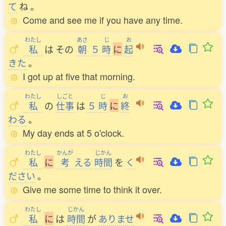
て
ね
。
Come and see me if you have any time.
わたし
あさ
じ
お
私
は
その
朝
５
時
に
起
きた
。
I got up at five that morning.
わたし
しごと
じ
お
私
の
仕事
は
５
時
に
終
わる
。
My day ends at 5 o'clock.
わたし
かんが
じかん
私
に
考
える
時間
を
く
ださい
。
Give me some time to think it over.
わたし
じかん
私
に
は
時間
が
ありませ