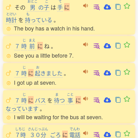
おとこ
こ
て
その
男
の
子
は
手
に
とけい
も
時計
を
持
っている
。
The boy has a watch in his hand.
じ
まえ
７
時
前
に
ね
。
See you a little before 7.
じ
お
７
時
に
起
きました
。
I got up at seven.
じ
ま
こと
７
時
に
バス
を
待
つ
事
に
なっています
。
I will be waiting for the bus at seven.
しちじ
さんじっぷん
でんわ
７時
３０分
ごろ
に
電話