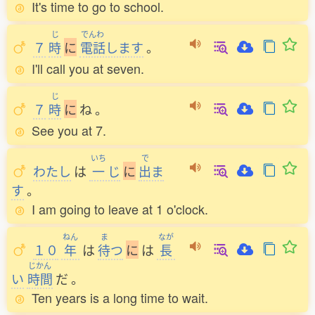
It's time to go to school.
じ
でんわ
７
時
に
電話
します
。
I'll call you at seven.
じ
７
時
に
ね
。
See you at 7.
いち
で
わたし
は
一
じ
に
出
ま
す
。
I am going to leave at 1 o'clock.
ねん
ま
なが
１０
年
は
待
つ
に
は
長
じかん
い
時間
だ
。
Ten years is a long time to wait.