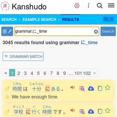
Kanshudo
SEARCH
EXAMPLE SEARCH
RESULTS
部
Search
3045 results found using grammar
に_time
GRAMMAR MATCH
«
»
1
2
3
4
5
6
7
8
9
…
101
102
じかん
じゅうぶん
時間
は
十分
に
ある
。
We have enough time.
がっこう
い
じかん
学校
に
行
く
時間
です
。