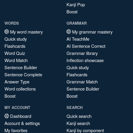
Kanji Pop
Boost
WORDS
GRAMMAR
My word mastery
My grammar mastery
Quick study
AI TeachMe
Flashcards
AI Sentence Correct
Word Quiz
Grammar library
Word Match
Inflection showcase
Sentence Builder
Quick study
Sentence Complete
Flashcards
Answer Type
Grammar Match
Word collections
Sentence Builder
Boost
Boost
MY ACCOUNT
SEARCH
Dashboard
Quick search
Account & settings
Kanji search
My favorites
Kanji by component