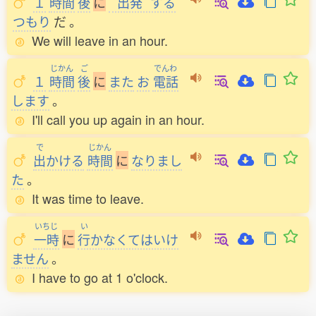
１
時間
後
に
出発
する
つもり
だ
。
We will leave in an hour.
じかん
ご
でんわ
１
時間
後
に
また
お
電話
します
。
I'll call you up again in an hour.
で
じかん
出
かける
時間
に
なりまし
た
。
It was time to leave.
いちじ
い
一時
に
行
かなくてはいけ
ません
。
I have to go at 1 o'clock.