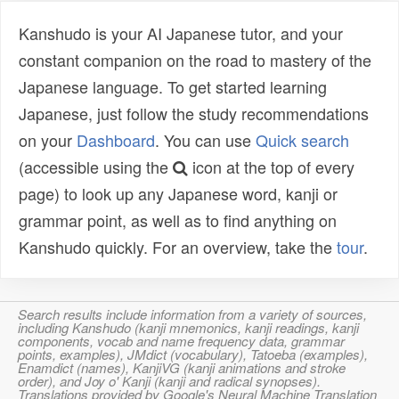
Kanshudo is your AI Japanese tutor, and your
constant companion on the road to mastery of the
Japanese language. To get started learning
Japanese, just follow the study recommendations
on your
Dashboard
. You can use
Quick search
(accessible using the
icon at the top of every
page) to look up any Japanese word, kanji or
grammar point, as well as to find anything on
Kanshudo quickly. For an overview, take the
tour
.
Search results include information from a variety of sources,
including Kanshudo (kanji mnemonics, kanji readings, kanji
components, vocab and name frequency data, grammar
points, examples), JMdict (vocabulary), Tatoeba (examples),
Enamdict (names), KanjiVG (kanji animations and stroke
order), and Joy o' Kanji (kanji and radical synopses).
Translations provided by Google's Neural Machine Translation