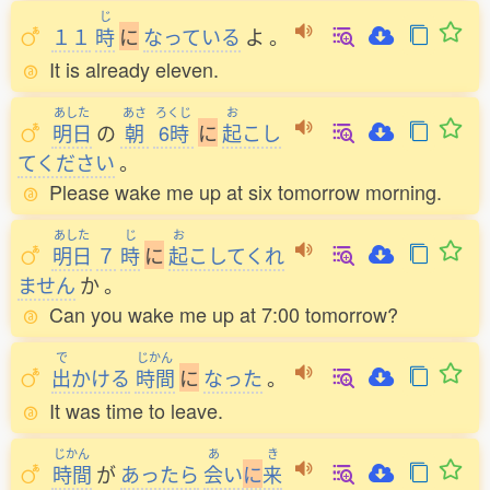
じ
１１
時
に
なっている
よ
。
It is already eleven.
あした
あさ
ろくじ
お
明日
の
朝
6時
に
起
こし
てください
。
Please wake me up at six tomorrow morning.
あした
じ
お
明日
７
時
に
起
こしてくれ
ません
か
。
Can you wake me up at 7:00 tomorrow?
で
じかん
出
かける
時間
に
なった
。
It was time to leave.
じかん
あ
き
時間
が
あったら
会
い
に
来