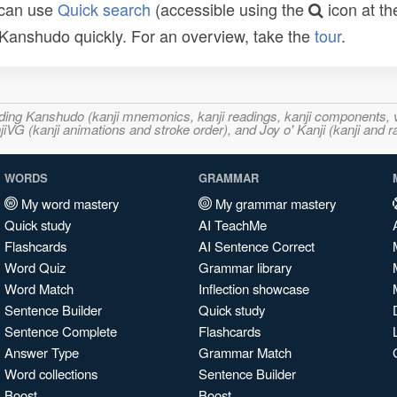
 can use
Quick search
(accessible using the
icon at th
n Kanshudo quickly. For an overview, take the
tour
.
ncluding Kanshudo (kanji mnemonics, kanji readings, kanji component
VG (kanji animations and stroke order), and Joy o' Kanji (kanji and r
WORDS
GRAMMAR
My word mastery
My grammar mastery
Quick study
AI TeachMe
Flashcards
AI Sentence Correct
Word Quiz
Grammar library
Word Match
Inflection showcase
Sentence Builder
Quick study
Sentence Complete
Flashcards
Answer Type
Grammar Match
Word collections
Sentence Builder
Boost
Boost