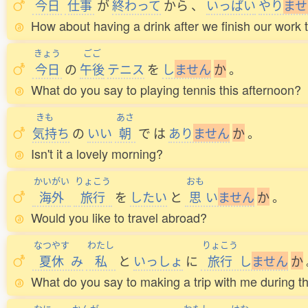
今日
仕事
が
終
わって
から
、
いっぱい
やり
ま
せ
How about having a drink after we finish our work
きょう
ごご
今日
の
午後
テニス
を
し
ま
せ
ん
か
。
What do you say to playing tennis this afternoon?
きも
あさ
気持
ち
の
いい
朝
で
は
あり
ま
せ
ん
か
。
Isn't it a lovely morning?
かいがい
りょこう
おも
海外
旅行
を
したい
と
思
い
ま
せ
ん
か
。
Would you like to travel abroad?
なつやす
わたし
りょこう
夏休
み
私
と
いっしょ
に
旅行
し
ま
せ
ん
か
What do you say to making a trip with me during 