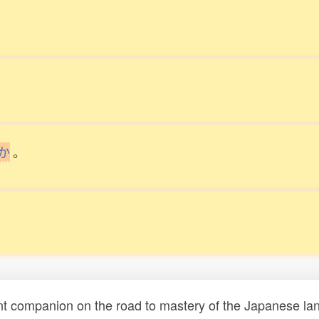
か
。
t companion on the road to mastery of the Japanese lang