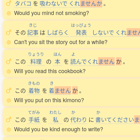
タバコ
を
吸
わないで
くれ
ま
せ
ん
か
。
Would you mind not smoking?
きじ
はっぴょう
その
記事
は
しばらく
発表
しないで
くれ
ま
せ
Can't you sit the story out for a while?
りょうり
ほん
よ
この
料理
の
本
を
読
んでくれ
ま
せ
ん
か
。
Will you read this cookbook?
きもの
き
この
着物
を
着
ま
せ
ん
か
。
Will you put on this kimono?
てがみ
わたし
か
か
この
手紙
を
私
の
代
わり
に
書
いてください
ま
Would you be kind enough to write?