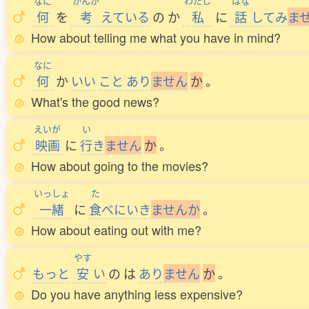
なに
かんが
わたし
はな
何
を
考
えている
の
か
私
に
話
してみ
ま
How about telling me what you have in mind?
なに
何
か
いい
こと
あり
ま
せ
ん
か
。
What's the good news?
えいが
い
映画
に
行
き
ま
せ
ん
か
。
How about going to the movies?
いっしょ
た
一緒
に
食
べにいき
ま
せ
ん
か
。
How about eating out with me?
やす
もっと
安
い
の
は
あり
ま
せ
ん
か
。
Do you have anything less expensive?