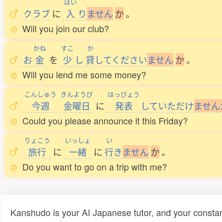
はい
クラブ
に
入
り
ま
せ
ん
か
。
Will you join our club?
かね
すこ
か
お
金
を
少
し
貸
してください
ま
せ
ん
か
。
Will you lend me some money?
こんしゅう
きんようび
はっぴょう
今週
金曜日
に
発表
していただけ
ま
せ
ん
Could you please announce it this Friday?
りょこう
いっしょ
い
旅行
に
一緒
に
行
き
ま
せ
ん
か
。
Do you want to go on a trip with me?
Kanshudo is your AI Japanese tutor, and your constan