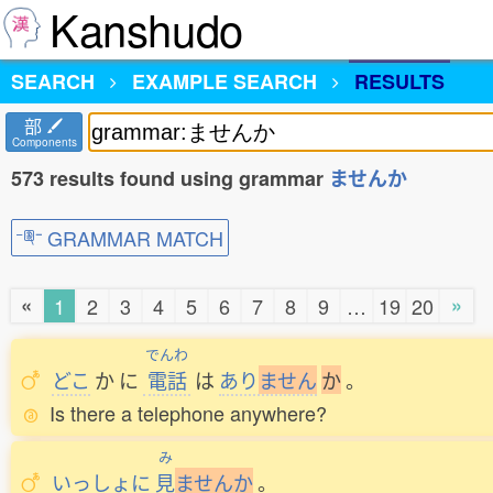
Kanshudo
SEARCH
EXAMPLE SEARCH
RESULTS
部
Components
573 results found using grammar
ませんか
GRAMMAR MATCH
«
»
1
2
3
4
5
6
7
8
9
…
19
20
でんわ
どこ
か
に
電話
は
あり
ま
せ
ん
か
。
Is there a telephone anywhere?
み
いっしょに
見
ま
せ
ん
か
。