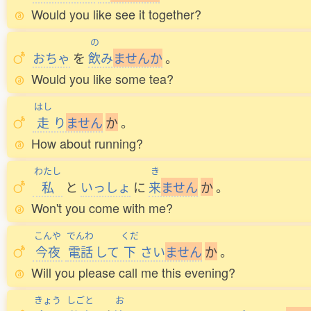
Would you like see it together?
の
おちゃ
を
飲
み
ま
せ
ん
か
。
Would you like some tea?
はし
走
り
ま
せ
ん
か
。
How about running?
わたし
き
私
と
いっしょ
に
来
ま
せ
ん
か
。
Won't you come with me?
こんや
でんわ
くだ
今夜
電話
して
下
さい
ま
せ
ん
か
。
Will you please call me this evening?
きょう
しごと
お