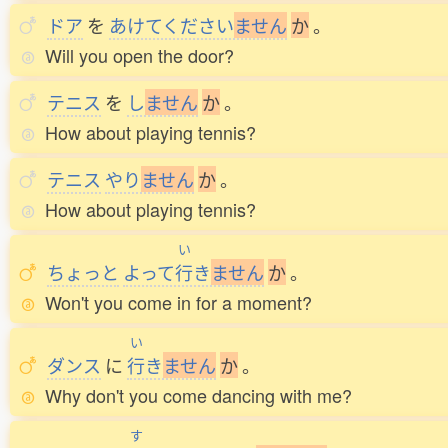
ドア
を
あけてください
ま
せ
ん
か
。
Will you open the door?
テニス
を
し
ま
せ
ん
か
。
How about playing tennis?
テニス
やり
ま
せ
ん
か
。
How about playing tennis?
い
ちょっと
よって
行
き
ま
せ
ん
か
。
Won't you come in for a moment?
い
ダンス
に
行
き
ま
せ
ん
か
。
Why don't you come dancing with me?
す