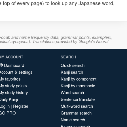
e top of every page) to look up any Japanese word,
s, vocab and name frequency data, grammar points, examples),
adical synopses). Translations provided by Google's Neural
MY ACCOUNT
SEARCH
Dashboard
Quick search
Account & settings
Kanji search
My favorites
Kanji by component
My study points
Kanji by mnemonic
My study history
Word search
Daily Kanji
Sentence translate
Log in
|
Register
Multi-word search
GO PRO
Grammar search
Name search
Example search