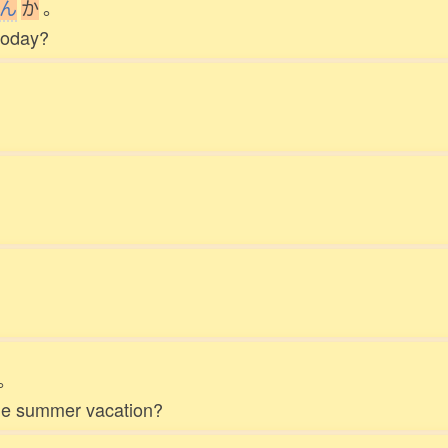
ん
か
。
 today?
。
the summer vacation?