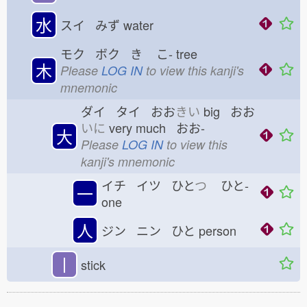
水
スイ みず
water
モク ボク き
こ-
tree
木
Please
LOG IN
to view this kanji's
mnemonic
ダイ タイ おお
きい
big おお
いに
very much おお-
大
Please
LOG IN
to view this
kanji's mnemonic
イチ イツ ひと
つ
ひと-
一
one
人
ジン ニン ひと
person
丨
stick