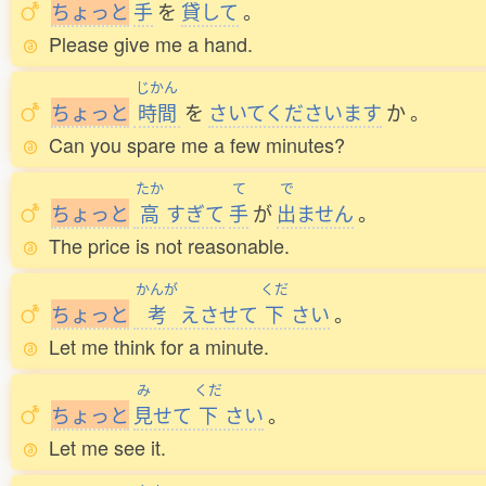
ち
ょ
っ
と
手
を
貸
して
。
Please give me a hand.
じかん
ち
ょ
っ
と
時間
を
さいてくださいます
か
。
Can you spare me a few minutes?
たか
て
で
ち
ょ
っ
と
高
すぎて
手
が
出
ません
。
The price is not reasonable.
かんが
くだ
ち
ょ
っ
と
考
えさせて
下
さい
。
Let me think for a minute.
み
くだ
ち
ょ
っ
と
見
せて
下
さい
。
Let me see it.