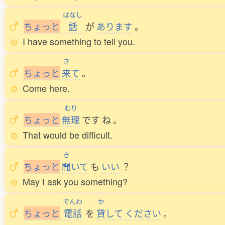
はなし
ち
ょ
っ
と
話
が
あります
。
I have something to tell you.
き
ち
ょ
っ
と
来
て
。
Come here.
むり
ち
ょ
っ
と
無理
です
ね
。
That would be difficult.
き
ち
ょ
っ
と
聞
いて
も
いい
？
May I ask you something?
でんわ
か
ち
ょ
っ
と
電話
を
貸
して
ください
。