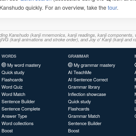
n Kanshudo quickly. For an overview, take the
tour
.
ncluding Kanshudo (kanji mnemonics, kanji readings, kanji component
VG (kanji animations and stroke order), and Joy o' Kanji (kanji and r
WORDS
GRAMMAR
My word mastery
My grammar mastery
Quick study
AI TeachMe
Flashcards
AI Sentence Correct
Word Quiz
Grammar library
Word Match
Inflection showcase
Sentence Builder
Quick study
Sentence Complete
Flashcards
Answer Type
Grammar Match
Word collections
Sentence Builder
Boost
Boost