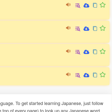
uage. To get started learning Japanese, just follow
e top of every page) to look up any Japanese word,