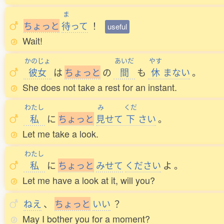
ま
ち
ょ
っ
と
待
って
！
useful
Wait!
かのじょ
あいだ
やす
彼女
は
ち
ょ
っ
と
の
間
も
休
まない
。
She does not take a rest for an instant.
わたし
み
くだ
私
に
ち
ょ
っ
と
見
せて
下
さい
。
Let me take a look.
わたし
私
に
ち
ょ
っ
と
みせて
ください
よ
。
Let me have a look at it, will you?
ねえ
、
ち
ょ
っ
と
いい
？
May I bother you for a moment?