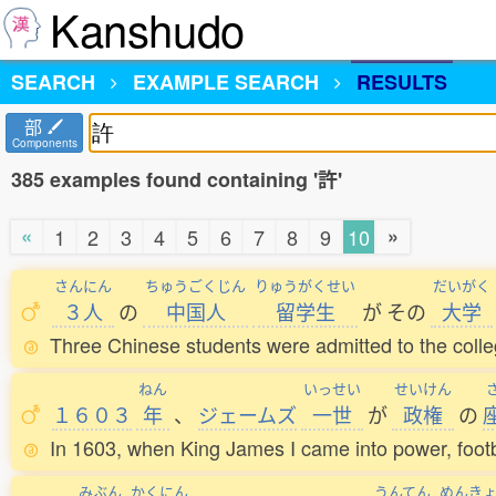
Kanshudo
SEARCH
EXAMPLE SEARCH
RESULTS
部
Components
385 examples found containing '許'
«
»
1
2
3
4
5
6
7
8
9
10
さんにん
ちゅうごくじん
りゅうがくせい
だいがく
３人
の
中国人
留学生
が
その
大学
Three Chinese students were admitted to the colle
ねん
いっせい
せいけん
１６０３
年
、
ジェームズ
一世
が
政権
の
In 1603, when King James I came into power, footb
みぶん
かくにん
うんてん
めんき