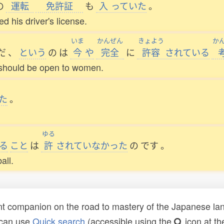
の
運転
免許証
も
入
っていた
。
d his driver's license.
いま
かんぜん
きょよう
か
だ
、
という
の
は
今
や
完全
に
許容
されている
ns should be open to women.
た
。
ゆる
る
こと
は
許
されていなかった
の
です
。
all.
t companion on the road to mastery of the Japanese lang
 can use
Quick search
(accessible using the
icon at th