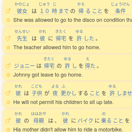
かのじょ
じゅう
じ
かえ
じょうけん
彼女
は
１０
時
まで
の
帰
る
こと
を
条件
She was allowed to go to the disco on condition th
せんせい
かれ
きたく
ゆる
先生
は
彼
に
帰宅
を
許
した
。
The teacher allowed him to go home.
きたく
ゆる
え
ジョニー
は
帰宅
の
許
し
を
得
た
。
Johnny got leave to go home.
かれ
こども
よる
ふ
ゆる
彼
は
子供
が
夜
更
かし
する
こと
を
許
しま
He will not permit his children to sit up late.
かれ
ははおや
かれ
の
彼
の
母親
は
、
彼
に
バイク
に
乗
る
こと
を
His mother didn't allow him to ride a motorbike.