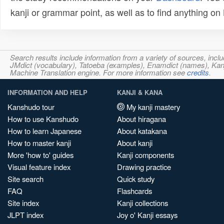
kanji or grammar point, as well as to find anything o
Search results include information from a variety of sources, i
JMdict (vocabulary), Tatoeba (examples), Enamdict (names), Kanji
Machine Translation engine. For more information see
credits
.
INFORMATION AND HELP
KANJI & KANA
Kanshudo tour
My kanji mastery
How to use Kanshudo
About hiragana
How to learn Japanese
About katakana
How to master kanji
About kanji
More 'how to' guides
Kanji components
Visual feature index
Drawing practice
Site search
Quick study
FAQ
Flashcards
Site index
Kanji collections
JLPT index
Joy o' Kanji essays