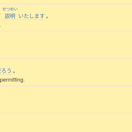
せつめい
ご
説明
いたします
。
.
だろう
。
permitting.