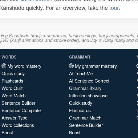
n Kanshudo quickly. For an overview, take the
tour
.
ncluding Kanshudo (kanji mnemonics, kanji readings, kanji component
VG (kanji animations and stroke order), and Joy o' Kanji (kanji and r
WORDS
GRAMMAR
My word mastery
My grammar mastery
Quick study
AI TeachMe
Flashcards
AI Sentence Correct
Word Quiz
Grammar library
Word Match
Inflection showcase
Sentence Builder
Quick study
Sentence Complete
Flashcards
Answer Type
Grammar Match
Word collections
Sentence Builder
Boost
Boost