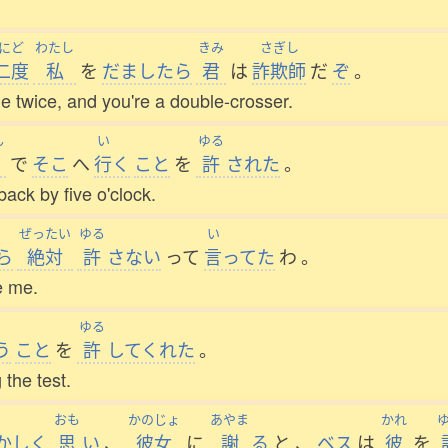
にど
わたし
きみ
さぎし
二度
私
を
だましたら
君
は
詐欺師
だ
ぞ
。
e twice, and you're a double-crosser.
ん
い
ゆる
で
そこ
へ
行
く
こと
を
許
された
。
back by five o'clock.
ぜったい
ゆる
い
ら
絶対
許
さない
って
言
ってた
わ
。
e me.
ゆる
う
こと
を
許
してくれた
。
 the test.
おも
かのじょ
あやま
かれ
かしく
思
い
、
彼女
に
謝
る
と
、
ベス
は
彼
を