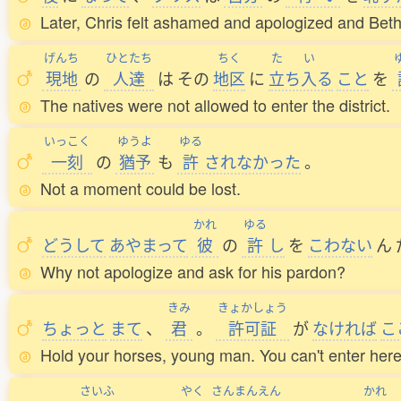
Later, Chris felt ashamed and apologized and Beth
げんち
ひとたち
ちく
た
い
現地
の
人達
は
その
地区
に
立
ち
入
る
こと
を
The natives were not allowed to enter the district.
いっこく
ゆうよ
ゆる
一刻
の
猶予
も
許
されなかった
。
Not a moment could be lost.
かれ
ゆる
どうして
あやまって
彼
の
許
し
を
こわない
ん
Why not apologize and ask for his pardon?
きみ
きょかしょう
ちょっと
まて
、
君
。
許可証
が
なければ
こ
Hold your horses, young man. You can't enter her
さいふ
やく
さんまんえん
かれ