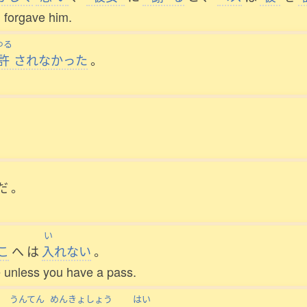
 forgave him.
ゆる
許
されなかった
。
だ
。
い
こ
へ
は
入
れない
。
e unless you have a pass.
うんてん
めんきょしょう
はい