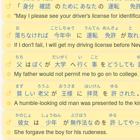
「
身分
確認
の
ために
あなた
の
運転
免
"May I please see your driver's license for identifica
お
ことしちゅう
うんてん
めんきょ
と
落
ちなければ
今年中
に
運転
免許
が
取
れ
If I don't fail, I will get my driving license before N
ちち
だいがく
い
こと
父
は
ぼく
が
大学
へ
行
く
事
を
どうしても
My father would not permit me to go on to college.
まず
ろうふ
おうさま
はいけん
ゆる
貧
しい
老父
が
王様
に
拝見
を
許
された
A humble-looking old man was presented to the ki
かのじょ
しょうねん
ぶさほう
ゆる
彼女
は
少年
が
無作法
な
の
を
許
してやっ
She forgave the boy for his rudeness.