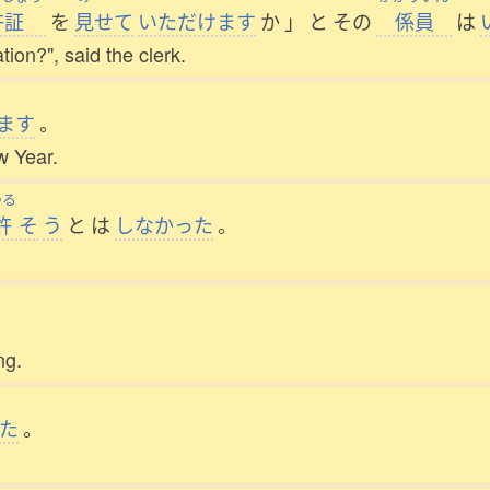
許証
を
見
せて
いただけます
か
」
と
その
係員
は
tion?", said the clerk.
ます
。
ew Year.
ゆる
許
そ
う
と
は
しなかった
。
。
ng.
た
。