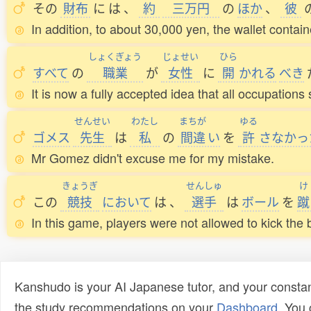
その
財布
に
は
、
約
三万円
の
ほか
、
彼
In addition, to about 30,000 yen, the wallet containe
しょくぎょう
じょせい
ひら
すべて
の
職業
が
女性
に
開
かれる
べき
It is now a fully accepted idea that all occupatio
せんせい
わたし
まちが
ゆる
ゴメス
先生
は
私
の
間違
い
を
許
さなかっ
Mr Gomez didn't excuse me for my mistake.
きょうぎ
せんしゅ
け
この
競技
において
は
、
選手
は
ボール
を
蹴
In this game, players were not allowed to kick the b
Kanshudo is your AI Japanese tutor, and your constan
the study recommendations on your
Dashboard
. You