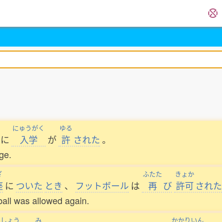
にゅうがく
ゆる
に
入学
が
許
された
。
ge.
ざ
ふたた
きょか
座
に
ついた
とき
、
フットボール
は
再
び
許可
された
all was allowed again.
ょしょう
み
かかりいん