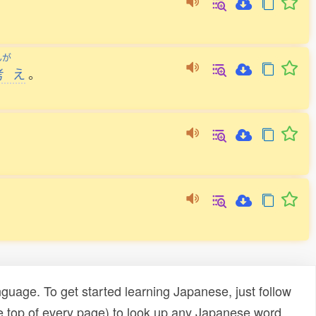
んが
考
え
。
uage. To get started learning Japanese, just follow
e top of every page) to look up any Japanese word,