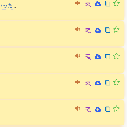
いった
。