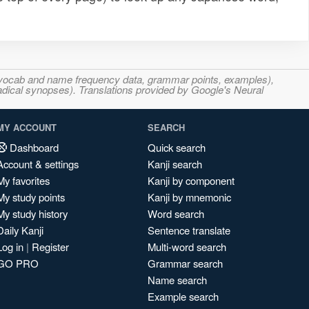
s, vocab and name frequency data, grammar points, examples),
adical synopses). Translations provided by Google's Neural
MY ACCOUNT
SEARCH
Dashboard
Quick search
Account & settings
Kanji search
My favorites
Kanji by component
My study points
Kanji by mnemonic
My study history
Word search
Daily Kanji
Sentence translate
Log in
|
Register
Multi-word search
GO PRO
Grammar search
Name search
Example search