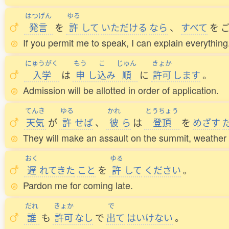
はつげん
ゆる
発言
を
許
して
いただける
なら
、
すべて
を
If you permit me to speak, I can explain everything
にゅうがく
もう
こ
じゅん
きょか
入学
は
申
し
込
み
順
に
許可
します
。
Admission will be allotted in order of application.
てんき
ゆる
かれ
とうちょう
天気
が
許
せば
、
彼
ら
は
登頂
を
めざす
They will make an assault on the summit, weather 
おく
ゆる
遅
れてきた
こと
を
許
して
ください
。
Pardon me for coming late.
だれ
きょか
で
誰
も
許可
なし
で
出
て
はいけない
。