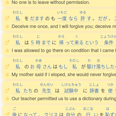
No one is to leave without permission.
わたし
いちど
ゆる
私
を
だます
の
も
一度
なら
許
す
。
だが
、
Deceive me once, and I will forgive you; deceive m
わたし
じ
かえ
く
じょうけ
私
は
５
時
まで
に
帰
って
来
る
という
条件
I was allowed to go there on condition that I came 
わたし
かあ
わたし
か
お
私
の
お
母
さん
は
もし
私
が
駆
け
落
ちした
My mother said if I eloped, she would never forgiv
わたし
せんせい
しけんちゅう
じしょ
つか
私
たち
の
先生
は
試験中
に
辞書
を
使
Our teacher permitted us to use a dictionary during
ご
じぶん
おこな
は
後
に
なって
、
クリス
は
自分
の
行
い
を
恥
ず