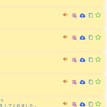
ゆる
許
してくれました
。