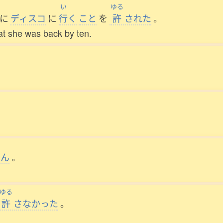
い
ゆる
に
ディスコ
に
行
く
こと
を
許
された
。
at she was back by ten.
せん
。
ゆる
許
さなかった
。