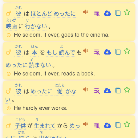
かれ
彼
は
ほとんど
めったに
えいが
い
映画
に
行
かない
。
He seldom, if ever, goes to the cinema.
かれ
ほん
よ
彼
は
本
を
もし
読
んで
も
よ
めったに
読
まない
。
He seldom, if ever, reads a book.
かれ
はたら
彼
は
めったに
働
かな
い
。
He hardly ever works.
こども
う
子供
が
生
まれて
から
めっ
かれ
で