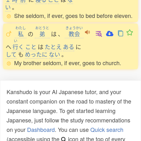
い
。
She seldom, if ever, goes to bed before eleven.
わたし
おとうと
きょうかい
私
の
弟
は
、
教会
い
へ
行
く
こと
は
たとえ
ある
に
して
も
めったに
ない
。
My brother seldom, if ever, goes to church.
Kanshudo is your AI Japanese tutor, and your
constant companion on the road to mastery of the
Japanese language. To get started learning
Japanese, just follow the study recommendations
on your
Dashboard
. You can use
Quick search
(accessible using the
icon at the top of every