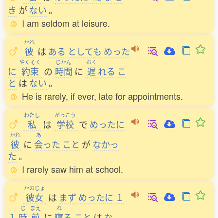
き
が
ない
。
I am seldom at leisure.
かれ
彼
は
ある
としても
めった
やくそく
じかん
おく
に
約束
の
時間
に
遅
れる
こ
と
は
ない
。
He is rarely, if ever, late for appointments.
わたし
がっこう
私
は
学校
で
めったに
かれ
あ
彼
に
会
った
こと
が
なかっ
た
。
I rarely saw him at school.
かのじょ
彼女
は
まず
めったに
１
じ
まえ
ね
１
時
前
に
寝
る
こと
は
な