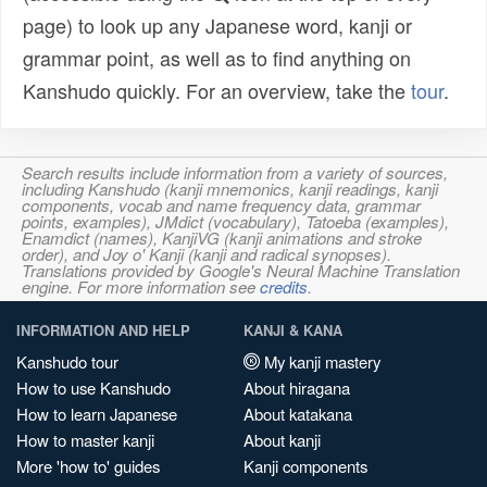
page) to look up any Japanese word, kanji or
grammar point, as well as to find anything on
Kanshudo quickly. For an overview, take the
tour
.
Search results include information from a variety of sources,
including Kanshudo (kanji mnemonics, kanji readings, kanji
components, vocab and name frequency data, grammar
points, examples), JMdict (vocabulary), Tatoeba (examples),
Enamdict (names), KanjiVG (kanji animations and stroke
order), and Joy o' Kanji (kanji and radical synopses).
Translations provided by Google's Neural Machine Translation
engine. For more information see
credits
.
INFORMATION AND HELP
KANJI & KANA
Kanshudo tour
My kanji mastery
How to use Kanshudo
About hiragana
How to learn Japanese
About katakana
How to master kanji
About kanji
More 'how to' guides
Kanji components