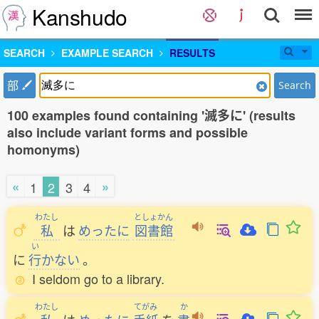
Kanshudo
SEARCH
EXAMPLE SEARCH
RESULTS
部
Search
100 examples found containing '滅多に' (results
also include variant forms and possible
homonyms)
«
»
1
2
3
4
わたし
としょかん
私
は
めったに
図書館
い
に
行
かない
。
I seldom go to a library.
わたし
てがみ
か