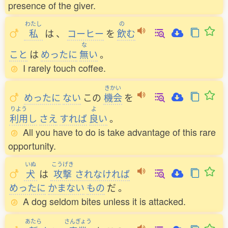
presence of the giver.
わたし
の
私
は
、
コーヒー
を
飲
む
な
こと
は
めったに
無
い
。
I rarely touch coffee.
きかい
めったに
ない
この
機会
を
りよう
よ
利用
し
さえ
すれば
良
い
。
All you have to do is take advantage of this rare
opportunity.
いぬ
こうげき
犬
は
攻撃
されなければ
めったに
かまない
もの
だ
。
A dog seldom bites unless it is attacked.
あたら
さんぎょう