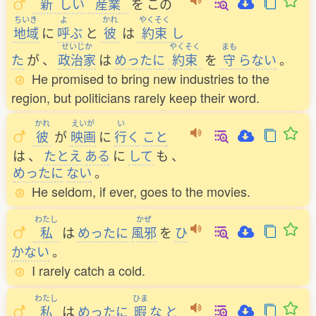
新
しい
産業
を
この
ちいき
よ
かれ
やくそく
地域
に
呼
ぶ
と
彼
は
約束
し
せいじか
やくそく
まも
た
が
、
政治家
は
めったに
約束
を
守
らない
。
He promised to bring new industries to the
region, but politicians rarely keep their word.
かれ
えいが
い
彼
が
映画
に
行
く
こと
は
、
たとえ
ある
に
して
も
、
めったに
ない
。
He seldom, if ever, goes to the movies.
わたし
かぜ
私
は
めったに
風邪
を
ひ
かない
。
I rarely catch a cold.
わたし
ひま
私
は
めったに
暇
な
と