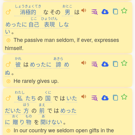
しょうきょくてき
おとこ
消極的
な
その
男
は
じこ
ひょうげん
めったに
自己
表現
しな
い
。
The passive man seldom, if ever, expresses
himself.
かれ
あきら
彼
は
めったに
諦
め
ぬ
。
He rarely gives up.
わたし
くに
私
たち
の
国
で
は
いた
ほう
まえ
だいた
方
の
前
で
は
めった
おく
もの
あ
に
贈
り
物
を
開
けない
。
In our country we seldom open gifts in the