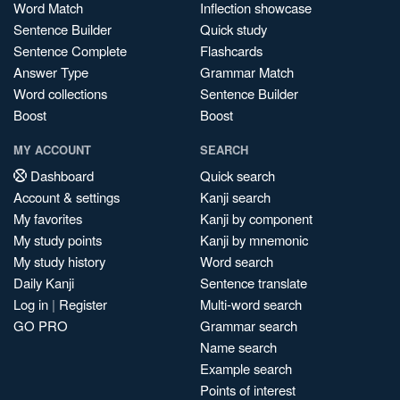
Word Match
Inflection showcase
Sentence Builder
Quick study
Sentence Complete
Flashcards
Answer Type
Grammar Match
Word collections
Sentence Builder
Boost
Boost
MY ACCOUNT
SEARCH
Dashboard
Quick search
Account & settings
Kanji search
My favorites
Kanji by component
My study points
Kanji by mnemonic
My study history
Word search
Daily Kanji
Sentence translate
Log in
|
Register
Multi-word search
GO PRO
Grammar search
Name search
Example search
Points of interest