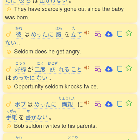
たに
彼
ら
は
出
かけない
。
They have scarcely gone out since the baby
was born.
かれ
はら
た
彼
は
めったに
腹
を
立
て
ない
。
Seldom does he get angry.
こうき
にど
おとず
好機
が
二度
訪
れる
こと
は
めったに
ない
。
Opportunity seldom knocks twice.
りょうしん
ボブ
は
めったに
両親
に
てがみ
か
手紙
を
書
かない
。
Bob seldom writes to his parents.
かれ
とこや