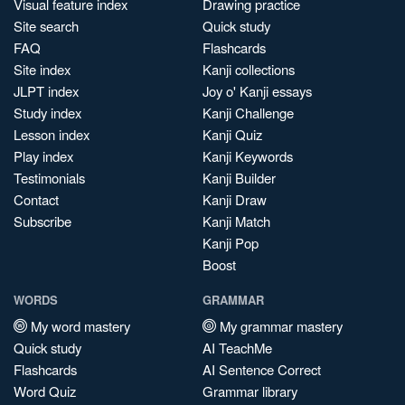
Visual feature index
Drawing practice
Site search
Quick study
FAQ
Flashcards
Site index
Kanji collections
JLPT index
Joy o' Kanji essays
Study index
Kanji Challenge
Lesson index
Kanji Quiz
Play index
Kanji Keywords
Testimonials
Kanji Builder
Contact
Kanji Draw
Subscribe
Kanji Match
Kanji Pop
Boost
WORDS
GRAMMAR
My word mastery
My grammar mastery
Quick study
AI TeachMe
Flashcards
AI Sentence Correct
Word Quiz
Grammar library