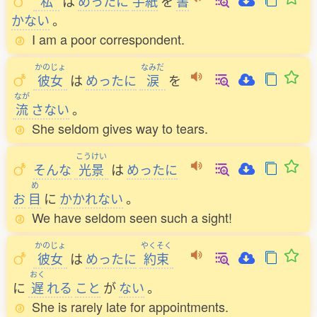
私
は
めったに
手紙
を
書
かない
。
I am a poor correspondent.
かのじょ
なみだ
彼女
は
めったに
涙
を
なが
流
さない
。
She seldom gives way to tears.
こうけい
そんな
光景
は
めったに
め
お
目
に
かかれない
。
We have seldom seen such a sight!
かのじょ
やくそく
彼女
は
めったに
約束
おく
に
遅
れる
こと
が
ない
。
She is rarely late for appointments.