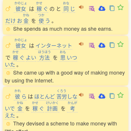
かのじょ
かせ
おな
彼女
は
稼
ぐ
の
と
同
じ
かね
つか
だけ
お
金
を
使
う
。
She spends as much money as she earns.
かのじょ
彼女
は
インターネット
かせ
ほうほう
おも
で
稼
ぐ
よい
方法
を
思
いつ
いた
。
She came up with a good way of making money
by using the Internet.
かれ
くろう
彼
ら
は
ほとんど
苦労
しな
かね
かせ
けいかく
かんが
いで
金
を
稼
ぐ
計画
を
考
えた
。
They devised a scheme to make money with