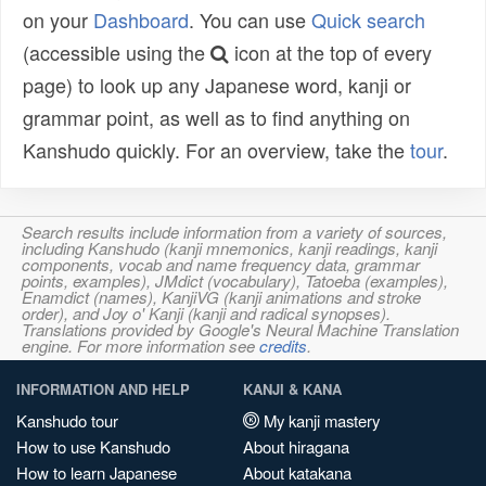
on your
Dashboard
. You can use
Quick search
(accessible using the
icon at the top of every
page) to look up any Japanese word, kanji or
grammar point, as well as to find anything on
Kanshudo quickly. For an overview, take the
tour
.
Search results include information from a variety of sources,
including Kanshudo (kanji mnemonics, kanji readings, kanji
components, vocab and name frequency data, grammar
points, examples), JMdict (vocabulary), Tatoeba (examples),
Enamdict (names), KanjiVG (kanji animations and stroke
order), and Joy o' Kanji (kanji and radical synopses).
Translations provided by Google's Neural Machine Translation
engine. For more information see
credits
.
INFORMATION AND HELP
KANJI & KANA
Kanshudo tour
My kanji mastery
How to use Kanshudo
About hiragana
How to learn Japanese
About katakana