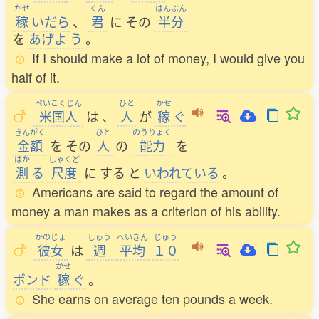
かせ
くん
はんぶん
稼
いだら
、
君
に
その
半分
を
あげよ
う
。
If I should make a lot of money, I would give you
half of it.
べいこくじん
ひと
かせ
米国人
は
、
人
が
稼
ぐ
きんがく
ひと
のうりょく
金額
を
その
人
の
能力
を
はか
しゃくど
測
る
尺度
に
する
と
いわれている
。
Americans are said to regard the amount of
money a man makes as a criterion of his ability.
かのじょ
しゅう
へいきん
じゅう
彼女
は
週
平均
１０
かせ
ポンド
稼
ぐ
。
She earns on average ten pounds a week.