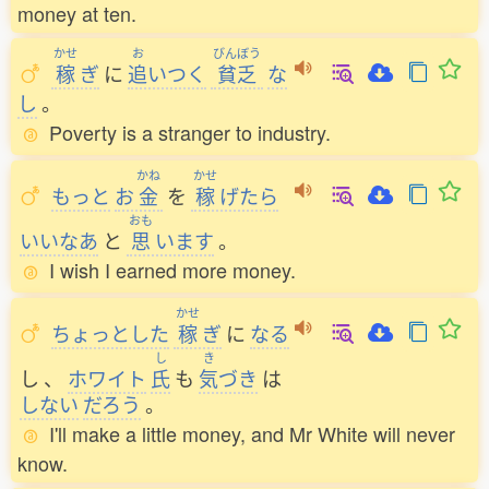
money at ten.
かせ
お
びんぼう
稼
ぎ
に
追
いつく
貧乏
な
し
。
Poverty is a stranger to industry.
かね
かせ
もっと
お
金
を
稼
げたら
おも
いいなあ
と
思
います
。
I wish I earned more money.
かせ
ちょっとした
稼
ぎ
に
なる
し
き
し
、
ホワイト
氏
も
気
づき
は
しない
だろう
。
I'll make a little money, and Mr White will never
know.