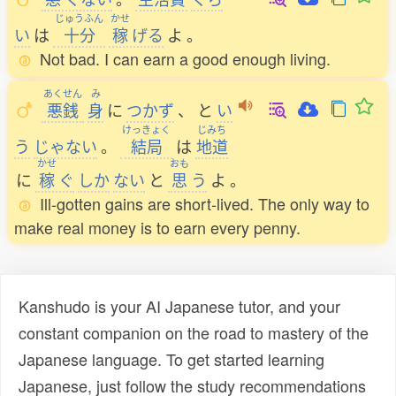
じゅうふん
かせ
い
は
十分
稼
げる
よ
。
Not bad. I can earn a good enough living.
あくせん
み
悪銭
身
に
つかず
、
と
い
けっきょく
じみち
う
じゃない
。
結局
は
地道
かせ
おも
に
稼
ぐ
しか
ない
と
思
う
よ
。
Ill-gotten gains are short-lived. The only way to
make real money is to earn every penny.
Kanshudo is your AI Japanese tutor, and your
constant companion on the road to mastery of the
Japanese language. To get started learning
Japanese, just follow the study recommendations