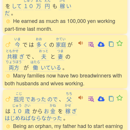
じゅう
まん
えん
かせ
を
して
１０
万
円
も
稼
い
だ
。
He earned as much as 100,000 yen working
part-time last month.
いま
おお
かてい
今
で
は
多
く
の
家庭
が
ともかせ
おっと
つま
共稼
ぎ
で
、
夫
と
妻
の
りょうほう
はたら
両方
が
働
いている
。
Many families now have two breadwinners with
both husbands and wives working.
こじ
ちち
孤児
であった
ので
、
父
じゅう
さい
かね
かせ
は
１０
歳
から
お
金
を
稼
ぎ
はじめねばならなかった
。
Being an orphan, my father had to start earning