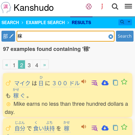
Kanshudo
SEARCH
EXAMPLE SEARCH
RESULTS
部
Search
97 examples found containing '稼'
«
»
1
2
3
4
ひ
マイク
は
日
に
３００
ドル
かせ
も
稼
ぐ
。
Mike earns no less than three hundred dollars a
day.
じぶん
く
ぶち
かせ
自分
で
食
い
扶持
を
稼