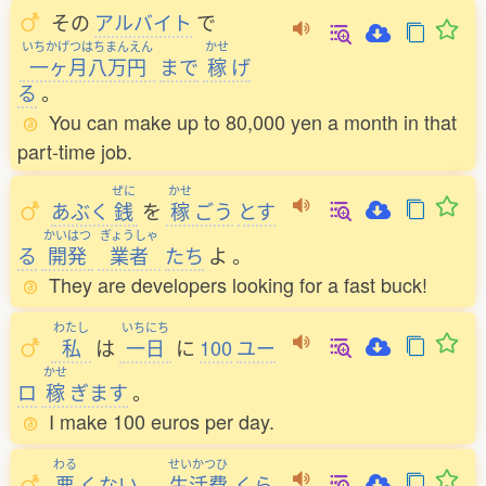
その
アルバイト
で
いちかげつはちまんえん
かせ
一ヶ月八万円
まで
稼
げ
る
。
You can make up to 80,000 yen a month in that
part-time job.
ぜに
かせ
あぶく
銭
を
稼
ごう
とす
かいはつ
ぎょうしゃ
る
開発
業者
たち
よ
。
They are developers looking for a fast buck!
わたし
いちにち
私
は
一日
に
100
ユー
かせ
ロ
稼
ぎます
。
I make 100 euros per day.
わる
せいかつひ
悪
くない
。
生活費
くら