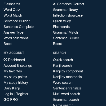
Flashcards
AI Sentence Correct
Word Quiz
Grammar library
Word Match
Inflection showcase
Sentence Builder
Quick study
Sentence Complete
Flashcards
Answer Type
Grammar Match
Word collections
Sentence Builder
Boost
Boost
MY ACCOUNT
SEARCH
Dashboard
Quick search
Account & settings
Kanji search
My favorites
Kanji by component
My study points
Kanji by mnemonic
My study history
Word search
Daily Kanji
Sentence translate
Log in
|
Register
Multi-word search
GO PRO
Grammar search
Name search