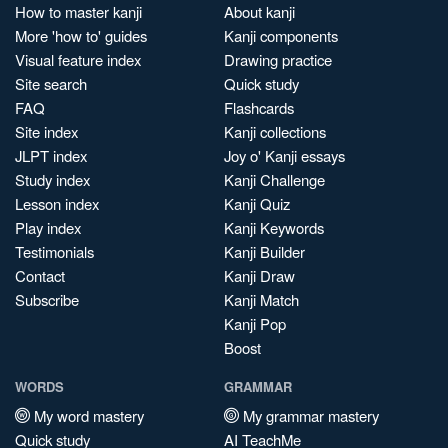
How to master kanji
About kanji
More 'how to' guides
Kanji components
Visual feature index
Drawing practice
Site search
Quick study
FAQ
Flashcards
Site index
Kanji collections
JLPT index
Joy o' Kanji essays
Study index
Kanji Challenge
Lesson index
Kanji Quiz
Play index
Kanji Keywords
Testimonials
Kanji Builder
Contact
Kanji Draw
Subscribe
Kanji Match
Kanji Pop
Boost
WORDS
GRAMMAR
My word mastery
My grammar mastery
Quick study
AI TeachMe