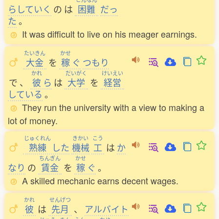
らしていく
の
は
困難
だっ
た
。
It was difficult to live on his meager earnings.
たいきん
かせ
大金
を
稼
ぐ
つもり
かれ
だいがく
けいえい
で
、
彼
ら
は
大学
を
経営
している
。
They run the university with a view to making a
lot of money.
じゅくれん
きかい
こう
熟練
した
機械
工
は
か
ちんぎん
かせ
なり
の
賃金
を
稼
ぐ
。
A skilled mechanic earns decent wages.
かれ
せんげつ
彼
は
先月
、
アルバイト