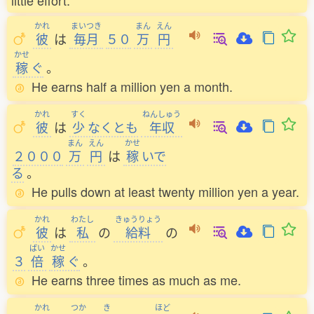
little effort.
かれ
まいつき
まん
えん
彼
は
毎月
５０
万
円
かせ
稼
ぐ
。
He earns half a million yen a month.
かれ
すく
ねんしゅう
彼
は
少
なくとも
年収
まん
えん
かせ
２０００
万
円
は
稼
いで
る
。
He pulls down at least twenty million yen a year.
かれ
わたし
きゅうりょう
彼
は
私
の
給料
の
ばい
かせ
３
倍
稼
ぐ
。
He earns three times as much as me.
かれ
つか
き
ほど