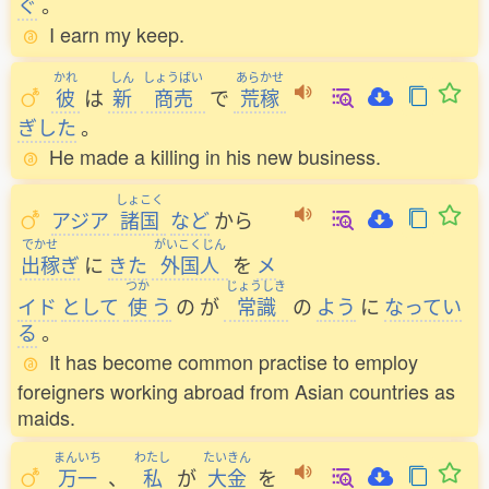
ぐ
。
I earn my keep.
かれ
しん
しょうばい
あらかせ
彼
は
新
商売
で
荒稼
ぎした
。
He made a killing in his new business.
しょこく
アジア
諸国
など
から
でかせ
がいこくじん
出稼
ぎ
に
きた
外国人
を
メ
つか
じょうしき
イド
として
使
う
の
が
常識
の
よう
に
なってい
る
。
It has become common practise to employ
foreigners working abroad from Asian countries as
maids.
まんいち
わたし
たいきん
万一
、
私
が
大金
を