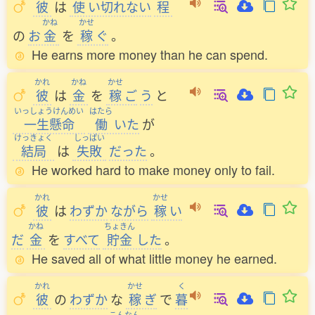
彼
は
使
い
切
れない
程
かね
かせ
の
お
金
を
稼
ぐ
。
He earns more money than he can spend.
かれ
かね
かせ
彼
は
金
を
稼
ご
う
と
いっしょうけんめい
はたら
一生懸命
働
いた
が
けっきょく
しっぱい
結局
は
失敗
だった
。
He worked hard to make money only to fail.
かれ
かせ
彼
は
わずか
ながら
稼
い
かね
ちょきん
だ
金
を
すべて
貯金
した
。
He saved all of what little money he earned.
かれ
かせ
く
彼
の
わずか
な
稼
ぎ
で
暮
こんなん