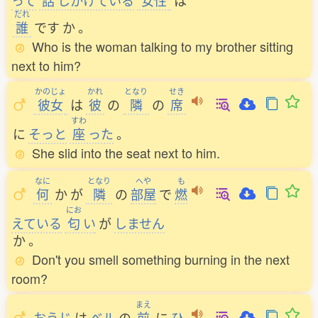
って
話
しかけている
女性
は
だれ
誰
です
か
。
Who is the woman talking to my brother sitting
next to him?
かのじょ
かれ
となり
せき
彼女
は
彼
の
隣
の
席
すわ
に
そっと
座
った
。
She slid into the seat next to him.
なに
となり
へや
も
何
か
が
隣
の
部屋
で
燃
にお
えている
匂
い
が
しません
か
。
Don't you smell something burning in the next
room?
まえ
おうじ
は
ベル
の
前
に
ひ