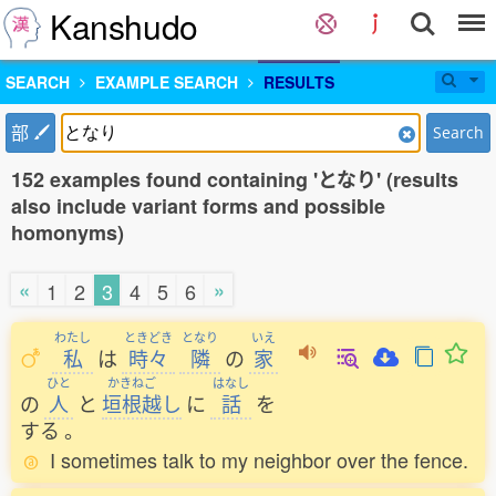
Kanshudo
SEARCH
EXAMPLE SEARCH
RESULTS
部
Search
152 examples found containing 'となり' (results
also include variant forms and possible
homonyms)
«
»
1
2
3
4
5
6
わたし
ときどき
となり
いえ
私
は
時々
隣
の
家
ひと
かきねご
はなし
の
人
と
垣根越
し
に
話
を
する
。
I sometimes talk to my neighbor over the fence.