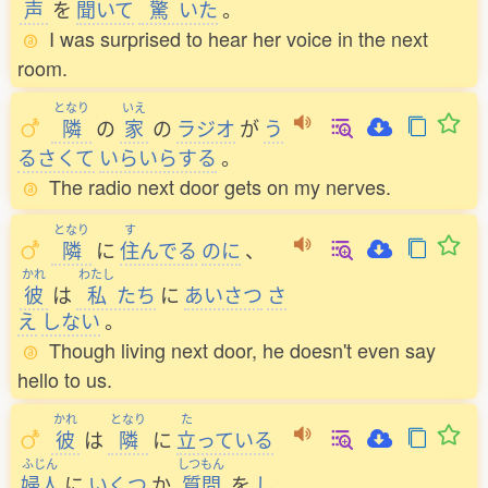
声
を
聞
いて
驚
いた
。
I was surprised to hear her voice in the next
room.
となり
いえ
隣
の
家
の
ラジオ
が
う
るさくて
いらいらする
。
The radio next door gets on my nerves.
となり
す
隣
に
住
んでる
のに
、
かれ
わたし
彼
は
私
たち
に
あいさつ
さ
え
しない
。
Though living next door, he doesn't even say
hello to us.
かれ
となり
た
彼
は
隣
に
立
っている
ふじん
しつもん
婦人
に
いくつ
か
質問
を
し