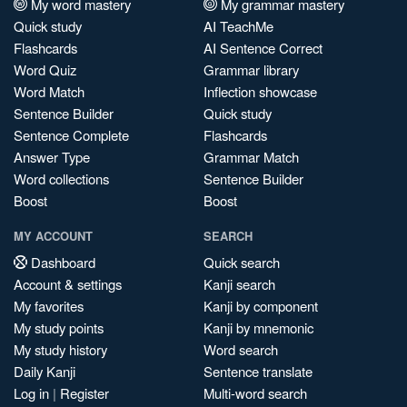
My word mastery
My grammar mastery
Quick study
AI TeachMe
Flashcards
AI Sentence Correct
Word Quiz
Grammar library
Word Match
Inflection showcase
Sentence Builder
Quick study
Sentence Complete
Flashcards
Answer Type
Grammar Match
Word collections
Sentence Builder
Boost
Boost
MY ACCOUNT
SEARCH
Dashboard
Quick search
Account & settings
Kanji search
My favorites
Kanji by component
My study points
Kanji by mnemonic
My study history
Word search
Daily Kanji
Sentence translate
Log in
|
Register
Multi-word search