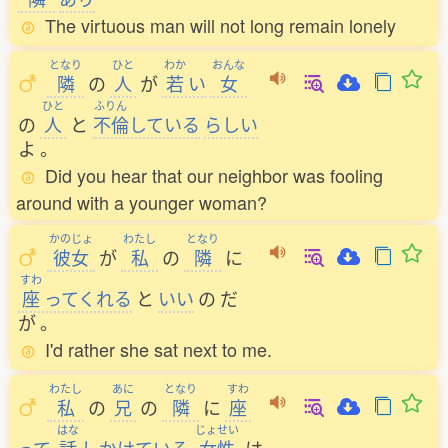
The virtuous man will not long remain lonely
となり
ひと
わか
おんな
隣
の
人
が
若
い
女
ひと
ふりん
の
人
と
不倫
している
らしい
よ
。
Did you hear that our neighbor was fooling
around with a younger woman?
かのじょ
わたし
となり
彼女
が
私
の
隣
に
すわ
座
ってくれる
と
いい
の
だ
が
。
I'd rather she sat next to me.
わたし
あに
となり
すわ
私
の
兄
の
隣
に
座
はな
じょせい