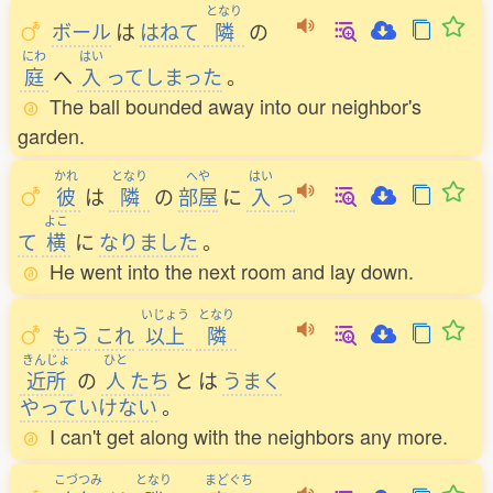
となり
ボール
は
はねて
隣
の
にわ
はい
庭
へ
入
ってしまった
。
The ball bounded away into our neighbor's
garden.
かれ
となり
へや
はい
彼
は
隣
の
部屋
に
入
っ
よこ
て
横
に
なりました
。
He went into the next room and lay down.
いじょう
となり
もう
これ
以上
隣
きんじょ
ひと
近所
の
人
たち
と
は
うまく
やっていけない
。
I can't get along with the neighbors any more.
こづつみ
となり
まどぐち