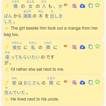
となり
おんな
ひと
隣
の
女
の
人
も
、
か
まんが
ほん
だ
ばん
から
漫画
の
本
を
出
しま
した
。
The girl beside him took out a manga from her
bag too.
かのじょ
わたし
となり
彼女
に
私
の
隣
に
すわ
座
ってもらいたい
の
です
が
。
I'd rather she sat next to me.
かれ
となり
彼
は
おじさん
の
隣
に
す
住
んでいた
。
He lived next to his uncle.