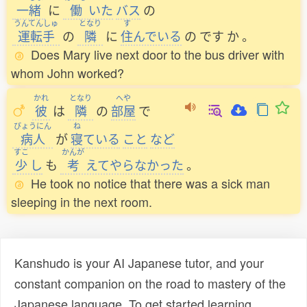
一緒
に
働
いた
バス
の
うんてんしゅ
となり
す
運転手
の
隣
に
住
んでいる
の
です
か
。
Does Mary live next door to the bus driver with
whom John worked?
かれ
となり
へや
彼
は
隣
の
部屋
で
びょうにん
ね
病人
が
寝
ている
こと
など
すこ
かんが
少
し
も
考
えてやらなかった
。
He took no notice that there was a sick man
sleeping in the next room.
Kanshudo is your AI Japanese tutor, and your
constant companion on the road to mastery of the
Japanese language. To get started learning