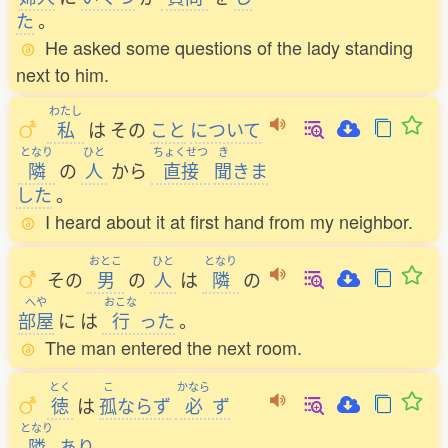
た
。
He asked some questions of the lady standing
next to him.
わたし
私
は
その
こと
について
となり
ひと
ちょくせつ
き
隣
の
人
から
直接
聞
きま
した
。
I heard about it at first hand from my neighbor.
おとこ
ひと
となり
その
男
の
人
は
隣
の
へや
おこな
部屋
に
は
行
った
。
The man entered the next room.
とく
こ
かなら
徳
は
孤
ならず
必
ず
となり
隣
あり