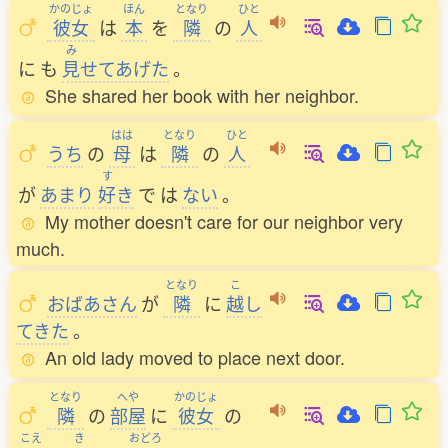
かのじょ
ほん
となり
ひと
彼女
は
本
を
隣
の
人
み
に
も
見
せてあげた
。
She shared her book with her neighbor.
はは
となり
ひと
うち
の
母
は
隣
の
人
す
が
あまり
好
き
で
は
ない
。
My mother doesn't care for our neighbor very
much.
となり
こ
おばあさん
が
隣
に
越
し
てきた
。
An old lady moved to place next door.
となり
へや
かのじょ
隣
の
部屋
に
彼女
の
こえ
き
おどろ