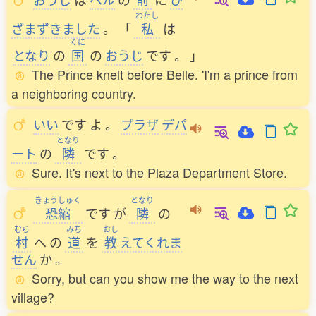
わたし
ざまずきました
。
「
私
は
くに
となり
の
国
の
おうじ
です
。
」
The Prince knelt before Belle. 'I'm a prince from
a neighboring country.
いい
です
よ
。
プラザ
デパ
となり
ート
の
隣
です
。
Sure. It's next to the Plaza Department Store.
きょうしゅく
となり
恐縮
です
が
隣
の
むら
みち
おし
村
へ
の
道
を
教
えてくれま
せん
か
。
Sorry, but can you show me the way to the next
village?