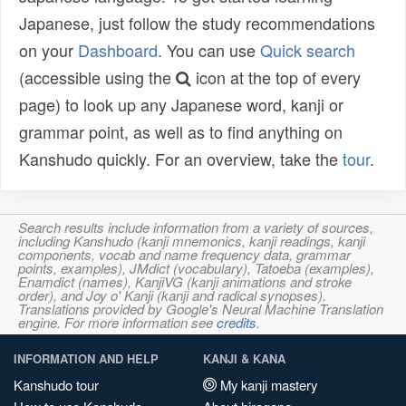
Japanese, just follow the study recommendations
on your
Dashboard
. You can use
Quick search
(accessible using the
icon at the top of every
page) to look up any Japanese word, kanji or
grammar point, as well as to find anything on
Kanshudo quickly. For an overview, take the
tour
.
Search results include information from a variety of sources,
including Kanshudo (kanji mnemonics, kanji readings, kanji
components, vocab and name frequency data, grammar
points, examples), JMdict (vocabulary), Tatoeba (examples),
Enamdict (names), KanjiVG (kanji animations and stroke
order), and Joy o' Kanji (kanji and radical synopses).
Translations provided by Google's Neural Machine Translation
engine. For more information see
credits
.
INFORMATION AND HELP
KANJI & KANA
Kanshudo tour
My kanji mastery