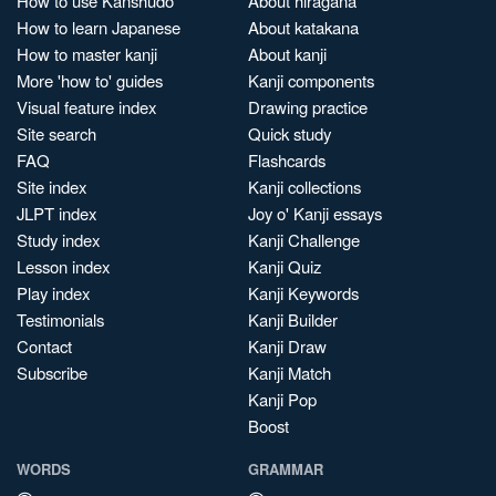
How to use Kanshudo
About hiragana
How to learn Japanese
About katakana
How to master kanji
About kanji
More 'how to' guides
Kanji components
Visual feature index
Drawing practice
Site search
Quick study
FAQ
Flashcards
Site index
Kanji collections
JLPT index
Joy o' Kanji essays
Study index
Kanji Challenge
Lesson index
Kanji Quiz
Play index
Kanji Keywords
Testimonials
Kanji Builder
Contact
Kanji Draw
Subscribe
Kanji Match
Kanji Pop
Boost
WORDS
GRAMMAR