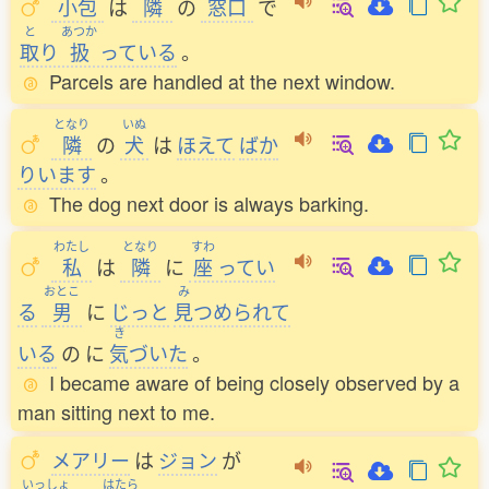
小包
は
隣
の
窓口
で
と
あつか
取
り
扱
っている
。
Parcels are handled at the next window.
となり
いぬ
隣
の
犬
は
ほえて
ばか
りいます
。
The dog next door is always barking.
わたし
となり
すわ
私
は
隣
に
座
ってい
おとこ
み
る
男
に
じっと
見
つめられて
き
いる
の
に
気
づいた
。
I became aware of being closely observed by a
man sitting next to me.
メアリー
は
ジョン
が
いっしょ
はたら