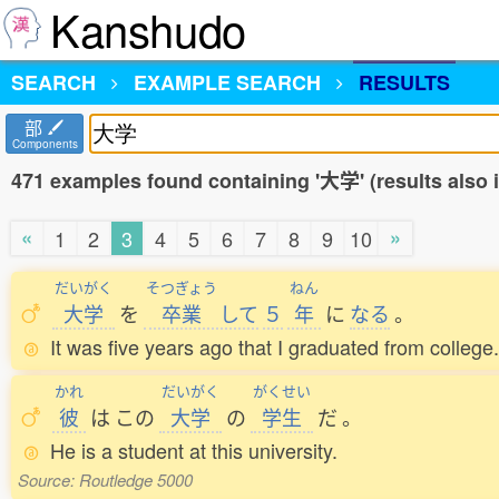
Kanshudo
SEARCH
EXAMPLE SEARCH
RESULTS
部
Components
471 examples found containing '大学' (results also
«
»
1
2
3
4
5
6
7
8
9
10
だいがく
そつぎょう
ねん
大学
を
卒業
して
５
年
に
なる
。
It was five years ago that I graduated from college.
かれ
だいがく
がくせい
彼
は
この
大学
の
学生
だ
。
He is a student at this university.
Source: Routledge 5000