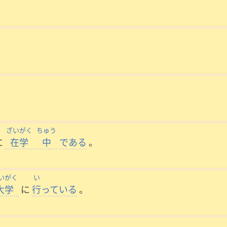
ざいがく
ちゅう
に
在学
中
である
。
いがく
い
大学
に
行
っている
。