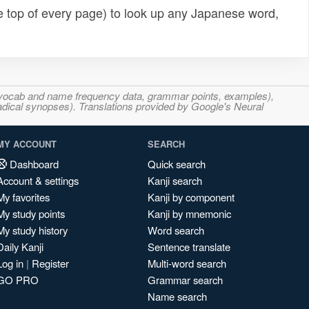
e top of every page) to look up any Japanese word,
s, vocab and name frequency data, grammar points, examples),
adical synopses). Translations provided by Google's Neural
MY ACCOUNT
SEARCH
Dashboard
Quick search
Account & settings
Kanji search
My favorites
Kanji by component
My study points
Kanji by mnemonic
My study history
Word search
Daily Kanji
Sentence translate
Log in
|
Register
Multi-word search
GO PRO
Grammar search
Name search