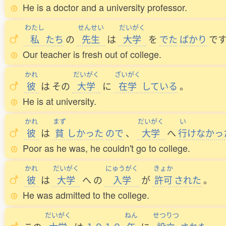
He is a doctor and a university professor.
わたし
せんせい
だいがく
私
たち
の
先生
は
大学
を
でた
ばかり
で
Our teacher is fresh out of college.
かれ
だいがく
ざいがく
彼
は
その
大学
に
在学
している
。
He is at university.
かれ
まず
だいがく
い
彼
は
貧
しかった
ので
、
大学
へ
行
けなかっ
Poor as he was, he couldn't go to college.
かれ
だいがく
にゅうがく
きょか
彼
は
大学
へ
の
入学
が
許可
された
。
He was admitted to the college.
だいがく
ねん
せつりつ