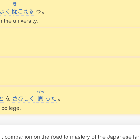
き
よく
聞
こえる
わ
。
m the university.
おも
と
を
さびしく
思
った
。
college.
t companion on the road to mastery of the Japanese lang