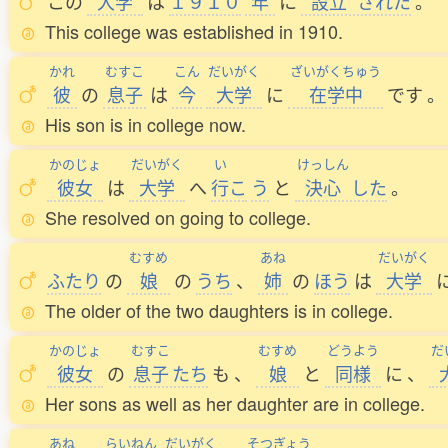
この
大学
は
１９１０
年
に
設立
された
。
This college was established in 1910.
かれ
むすこ
こん
だいがく
ざいがくちゅう
彼
の
息子
は
今
大学
に
在学中
です
。
His son is in college now.
かのじょ
だいがく
い
けっしん
彼女
は
大学
へ
行
こ
う
と
決心
した
。
She resolved on going to college.
むすめ
あね
だいがく
ふたり
の
娘
の
うち
、
姉
の
ほう
は
大学
The older of the two daughters is in college.
かのじょ
むすこ
むすめ
どうよう
だ
彼女
の
息子
たち
も
、
娘
と
同様
に
、
Her sons as well as her daughter are in college.
あね
らいねん
だいがく
そつぎょう