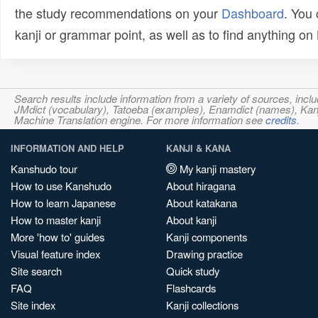
the study recommendations on your
Dashboard
. You
kanji or grammar point, as well as to find anything o
Search results include information from a variety of sources, i
JMdict (vocabulary), Tatoeba (examples), Enamdict (names), Kanji
Machine Translation engine. For more information see
credits
.
INFORMATION AND HELP
KANJI & KANA
Kanshudo tour
My kanji mastery
How to use Kanshudo
About hiragana
How to learn Japanese
About katakana
How to master kanji
About kanji
More 'how to' guides
Kanji components
Visual feature index
Drawing practice
Site search
Quick study
FAQ
Flashcards
Site index
Kanji collections