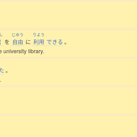
ん
じゆう
りよう
館
を
自由
に
利用
できる
。
 university library.
た
。
.