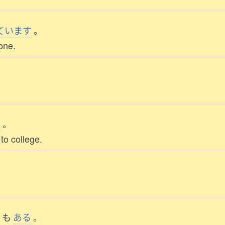
ています
。
one.
た
。
to college.
も
ある
。