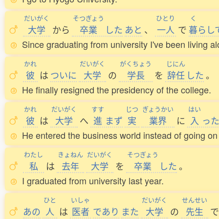
だいがく
そつぎょう
ひとり
く
大学
から
卒業
した
あと
、
一人
で
暮
らし
Since graduating from university I've been living al
かれ
だいがく
がくちょう
じにん
彼
は
ついに
大学
の
学長
を
辞任
した
。
He finally resigned the presidency of the college.
かれ
だいがく
すす
じつ
ぎょうかい
はい
彼
は
大学
へ
進
まず
実
業界
に
入
っ
He entered the business world instead of going on 
わたし
きょねん
だいがく
そつぎょう
私
は
去年
大学
を
卒業
した
。
I graduated from university last year.
ひと
いしゃ
だいがく
せんせい
あの
人
は
医者
であり
また
大学
の
先生
で