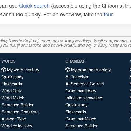
 can use
Quick search
(accessible using the
icon at th
n Kanshudo quickly. For an overview, take the
tour
.
ncluding Kanshudo (kanji mnemonics, kanji readings, kanji component
VG (kanji animations and stroke order), and Joy o' Kanji (kanji and r
WORDS
GRAMMAR
My word mastery
My grammar mastery
Quick study
AI TeachMe
Flashcards
AI Sentence Correct
Word Quiz
Grammar library
Word Match
Inflection showcase
Sentence Builder
Quick study
Sentence Complete
Flashcards
Answer Type
Grammar Match
Word collections
Sentence Builder