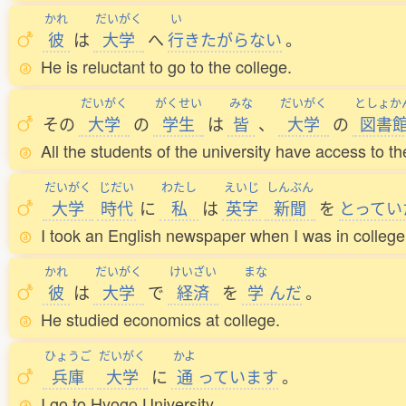
かれ
だいがく
い
彼
は
大学
へ
行
きたがらない
。
He is reluctant to go to the college.
だいがく
がくせい
みな
だいがく
としょか
その
大学
の
学生
は
皆
、
大学
の
図書
All the students of the university have access to the
だいがく
じだい
わたし
えいじ
しんぶん
大学
時代
に
私
は
英字
新聞
を
とってい
I took an English newspaper when I was in college
かれ
だいがく
けいざい
まな
彼
は
大学
で
経済
を
学
んだ
。
He studied economics at college.
ひょうご
だいがく
かよ
兵庫
大学
に
通
っています
。
I go to Hyogo University.