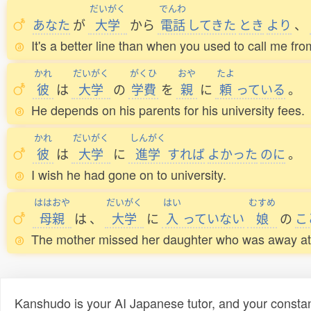
だいがく
でんわ
あなた
が
大学
から
電話
してきた
とき
より
、
It's a better line than when you used to call me fro
かれ
だいがく
がくひ
おや
たよ
彼
は
大学
の
学費
を
親
に
頼
っている
。
He depends on his parents for his university fees.
かれ
だいがく
しんがく
彼
は
大学
に
進学
すれば
よかった
のに
。
I wish he had gone on to university.
ははおや
だいがく
はい
むすめ
母親
は
、
大学
に
入
っていない
娘
の
こ
The mother missed her daughter who was away at 
Kanshudo is your AI Japanese tutor, and your constan