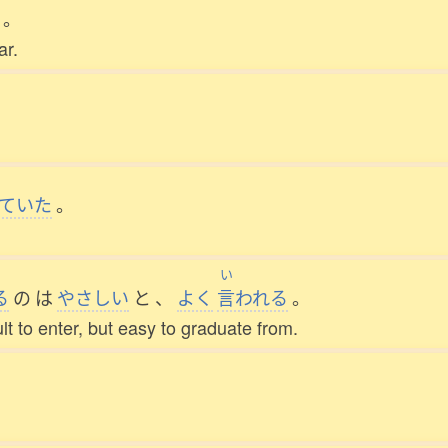
。
ar.
ていた
。
い
る
の
は
やさしい
と
、
よく
言
われる
。
ult to enter, but easy to graduate from.