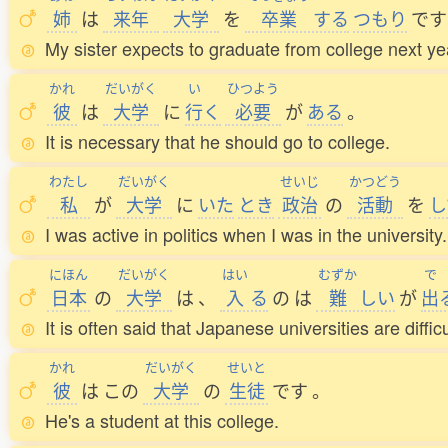
姉
は
来年
大学
を
卒業
する
つもり
です
My sister expects to graduate from college next ye
かれ
だいがく
い
ひつよう
彼
は
大学
に
行
く
必要
が
ある
。
It is necessary that he should go to college.
わたし
だいがく
せいじ
かつどう
私
が
大学
に
いた
とき
政治
の
活動
を
し
I was active in politics when I was in the university.
にほん
だいがく
はい
むずか
で
日本
の
大学
は
、
入
る
の
は
難
しい
が
出
It is often said that Japanese universities are diffic
かれ
だいがく
せいと
彼
は
この
大学
の
生徒
です
。
He's a student at this college.