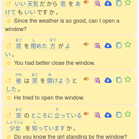
いい
天気
だ
から
窓
を
あ
けて
も
いい
です
か
。
Since the weather is so good, can I open a
window?
まど
し
ほう
窓
を
閉
めた
方
が
よ
い
。
You had better close the window.
かれ
まど
あ
彼
は
窓
を
開
けよ
う
と
した
。
He tried to open the window.
まど
た
窓
の
ところに
立
っている
しょうじょ
し
少女
を
知
っています
か
。
Do you know the girl standing by the window?