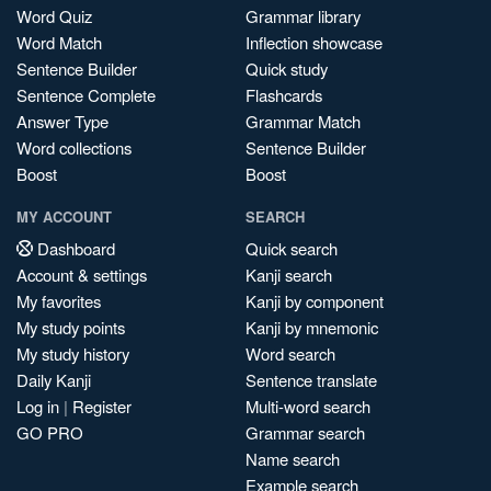
Word Quiz
Grammar library
Word Match
Inflection showcase
Sentence Builder
Quick study
Sentence Complete
Flashcards
Answer Type
Grammar Match
Word collections
Sentence Builder
Boost
Boost
MY ACCOUNT
SEARCH
Dashboard
Quick search
Account & settings
Kanji search
My favorites
Kanji by component
My study points
Kanji by mnemonic
My study history
Word search
Daily Kanji
Sentence translate
Log in
|
Register
Multi-word search
GO PRO
Grammar search
Name search
Example search