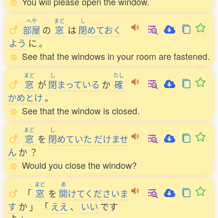
You will please open the window.
へや
まど
し
部屋
の
窓
は
閉
めておく
よう
に
。
See that the windows in your room are fastened.
まど
し
たし
窓
が
閉
まっている
か
確
かめとけ
。
See that the window is closed.
まど
し
窓
を
閉
めていた
だけませ
ん
か
？
Would you close the window?
まど
あ
「
窓
を
開
けてくださいま
す
か
」
「
ええ
、
いい
です