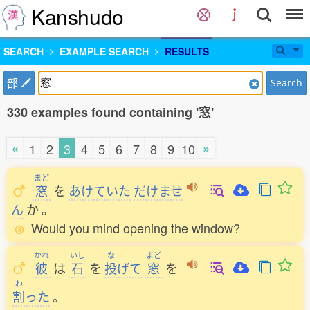
Kanshudo
SEARCH
EXAMPLE SEARCH
RESULTS
部
Search
330 examples found containing '窓'
«
»
1
2
3
4
5
6
7
8
9
10
まど
窓
を
あけていた
だけませ
ん
か
。
Would you mind opening the window?
かれ
いし
な
まど
彼
は
石
を
投
げて
窓
を
わ
割
った
。