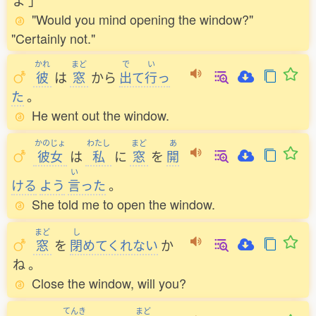
よ
」
"Would you mind opening the window?"
"Certainly not."
かれ
まど
で
い
彼
は
窓
から
出
て
行
っ
た
。
He went out the window.
かのじょ
わたし
まど
あ
彼女
は
私
に
窓
を
開
い
ける
よう
言
った
。
She told me to open the window.
まど
し
窓
を
閉
めてくれない
か
ね
。
Close the window, will you?
てんき
まど