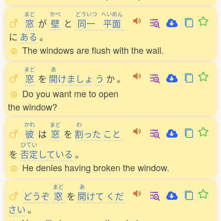
まど
かべ
どういつ
へいめん
窓
が
壁
と
同一
平面
に
ある
。
The windows are flush with the wall.
まど
あ
窓
を
開
けましょ
う
か
。
Do you want me to open
the window?
かれ
まど
わ
彼
は
窓
を
割
った
こと
ひてい
を
否定
している
。
He denies having broken the window.
まど
あ
どうぞ
窓
を
開
けて
くだ
さい
。