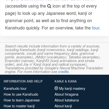
(accessible using the
icon at the top of every
page) to look up any Japanese word, kanji or
grammar point, as well as to find anything on
Kanshudo quickly. For an overview, take the
tour
.
Search results include information from a variety of sources,
including Kanshudo (kanji mnemonics, kanji readings, kanji
components, vocab and name frequency data, grammar
points, examples), JMdict (vocabulary), Tatoeba (examples),
Enamdict (names), KanjiVG (kanji animations and stroke
order), and Joy o' Kanji (kanji and radical synopses).
Translations provided by Google's Neural Machine Translation
engine. For more information see
credits
.
INFORMATION AND HELP
KANJI & KANA
Kanshudo tour
My kanji mastery
How to use Kanshudo
About hiragana
How to learn Japanese
About katakana
How to master kanji
About kanji