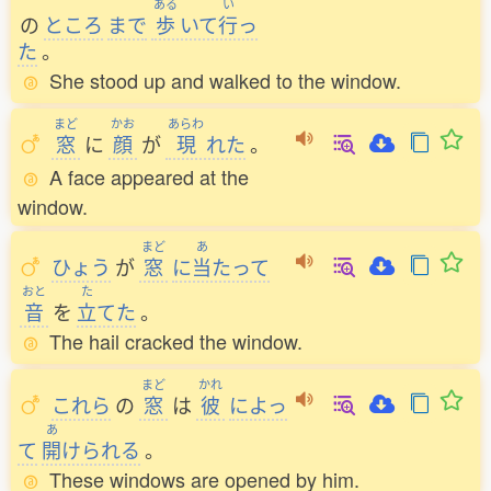
ある
い
の
ところ
まで
歩
いて
行
っ
た
。
She stood up and walked to the window.
まど
かお
あらわ
窓
に
顔
が
現
れた
。
A face appeared at the
window.
まど
あ
ひょう
が
窓
に
当
たって
おと
た
音
を
立
てた
。
The hail cracked the window.
まど
かれ
これら
の
窓
は
彼
によっ
あ
て
開
けられる
。
These windows are opened by him.