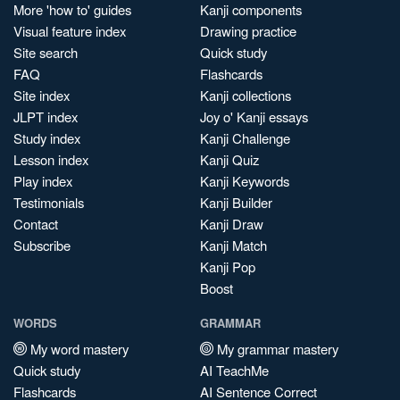
More 'how to' guides
Kanji components
Visual feature index
Drawing practice
Site search
Quick study
FAQ
Flashcards
Site index
Kanji collections
JLPT index
Joy o' Kanji essays
Study index
Kanji Challenge
Lesson index
Kanji Quiz
Play index
Kanji Keywords
Testimonials
Kanji Builder
Contact
Kanji Draw
Subscribe
Kanji Match
Kanji Pop
Boost
WORDS
GRAMMAR
My word mastery
My grammar mastery
Quick study
AI TeachMe
Flashcards
AI Sentence Correct