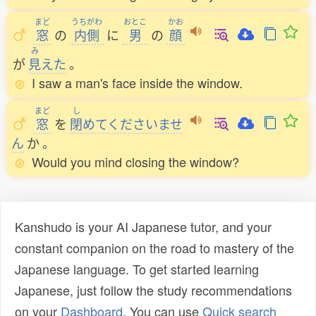
まど
うちがわ
おとこ
かお
窓
の
内側
に
男
の
顔
み
が
見
えた
。
I saw a man's face inside the window.
まど
し
窓
を
閉
めてくださいませ
ん
か
。
Would you mind closing the window?
Kanshudo is your AI Japanese tutor, and your
constant companion on the road to mastery of the
Japanese language. To get started learning
Japanese, just follow the study recommendations
on your
Dashboard
. You can use
Quick search