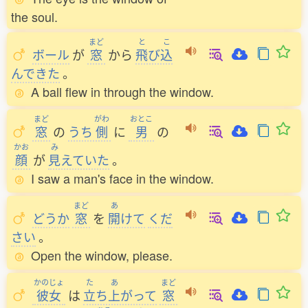
the soul.
まど
と
こ
ボール
が
窓
から
飛
び
込
んできた
。
A ball flew in through the window.
まど
がわ
おとこ
窓
の
うち
側
に
男
の
かお
み
顔
が
見
えていた
。
I saw a man's face in the window.
まど
あ
どうか
窓
を
開
けて
くだ
さい
。
Open the window, please.
かのじょ
た
あ
まど
彼女
は
立
ち
上
がって
窓