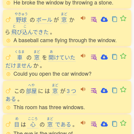
He broke the window by throwing a stone.
やきゅう
まど
野球
の
ボール
が
窓
か
と
こ
ら
飛
び
込
んできた
。
A baseball came flying through the window.
くるま
まど
あ
車
の
窓
を
開
けていた
だけません
か
。
Could you open the car window?
へや
まど
この
部屋
に
は
窓
が
3
つ
ある
。
This room has three windows.
め
こころ
まど
目
は
心
の
窓
である
。
The eye is the window of