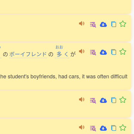
い
おお
の
ボーイフレンド
の
多
く
が
 student's boyfriends, had cars, it was often difficult