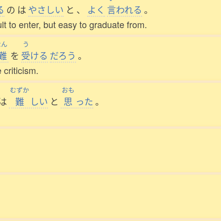
る
の
は
やさしい
と
、
よく
言
われる
。
ult to enter, but easy to graduate from.
なん
う
難
を
受
ける
だろう
。
 criticism.
むずか
おも
は
難
しい
と
思
った
。