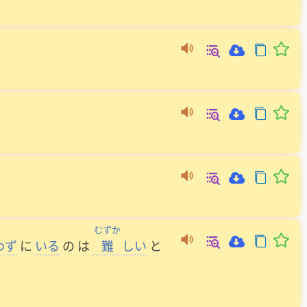
むずか
わず
に
いる
の
は
難
しい
と