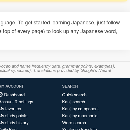
uage. To get started learning Japanese, just follow
e top of every page) to look up any Japanese word,
s, vocab and name frequency data, grammar points, examples),
adical synopses). Translations provided by Google's Neural
MY ACCOUNT
SEARCH
Dashboard
Quick search
Account & settings
Kanji search
My favorites
Kanji by component
My study points
Kanji by mnemonic
My study history
Word search
Daily Kanji
Sentence translate