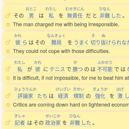
おとこ
わたし
むせきにん
ひなん
その
男
は
私
を
無責任
だ
と
非難
した
。
The man charged me with being irresponsible.
かれ
なんきょく
き
ぬ
彼
ら
は
その
難局
を
うまく
切
り
抜
けられな
They could not cope with those difficulties.
わたし
かれ
か
ふかのう
私
が
彼
に
テニス
で
勝
つ
の
は
不可能
で
は
It is difficult, if not impossible, for me to beat him a
ひょうろんか
けいざい
きせい
きょうか
はげ
評論家
たち
は
経済
規制
の
強化
を
激
Critics are coming down hard on tightened economi
きしゃ
せいじか
ひなん
記者
は
その
政治家
を
非難
した
。