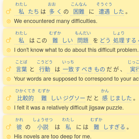
わたし
おお
こんなん
そうぐう
私
たち
は
多
く
の
困難
に
遭遇
した
。
We encountered many difficulties.
わたし
むずか
もんだい
しょり
私
は
この
難
しい
問題
を
どう
処理
する
I don't know what to do about this difficult problem.
ことば
こうどう
いっち
じっ
言葉
と
行動
は
一致
す
べき
もの
だ
が
、
実
Your words are supposed to correspond to your actio
ひかくてき
むずか
かん
比較的
難
しい
ジグソー
だ
と
感
じました
。
I felt it was a relatively difficult jigsaw puzzle.
かれ
しょうせつ
わたし
むずか
彼
の
小説
は
私
に
は
難
しすぎる
。
His novels are too deep for me.