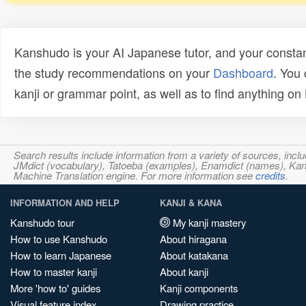
Kanshudo is your AI Japanese tutor, and your constan
the study recommendations on your
Dashboard
. You
kanji or grammar point, as well as to find anything o
Search results include information from a variety of sources, i
JMdict (vocabulary), Tatoeba (examples), Enamdict (names), Kanji
Machine Translation engine. For more information see
credits
.
INFORMATION AND HELP
KANJI & KANA
Kanshudo tour
My kanji mastery
How to use Kanshudo
About hiragana
How to learn Japanese
About katakana
How to master kanji
About kanji
More 'how to' guides
Kanji components
Visual feature index
Drawing practice