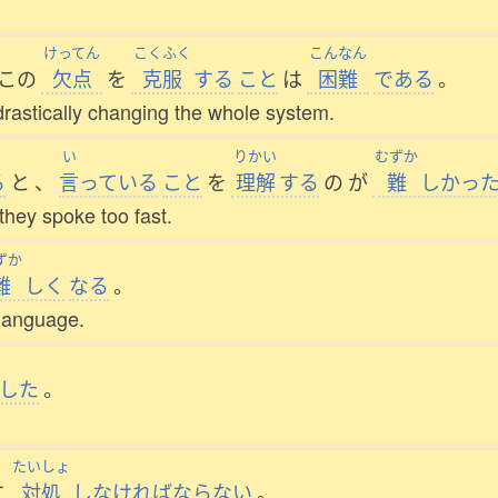
けってん
こくふく
こんなん
この
欠点
を
克服
する
こと
は
困難
である
。
 drastically changing the whole system.
い
りかい
むずか
る
と
、
言
っている
こと
を
理解
する
の
が
難
しかっ
 they spoke too fast.
ずか
難
しく
なる
。
a language.
した
。
たいしょ
に
対処
しなければならない
。