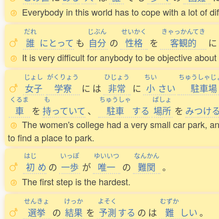
Everybody in this world has to cope with a lot of diff
だれ
じぶん
せいかく
きゃっかんてき
誰
にとって
も
自分
の
性格
を
客観的
に
It is very difficult for anybody to be objective abou
じょし
がくりょう
ひじょう
ちい
ちゅうしゃじ
女子
学寮
に
は
非常
に
小
さい
駐車場
くるま
も
ちゅうしゃ
ばしょ
車
を
持
っていて
、
駐車
する
場所
を
みつけ
The women's college had a very small car park, and 
to find a place to park.
はじ
いっぽ
ゆいいつ
なんかん
初
め
の
一歩
が
唯一
の
難関
。
The first step is the hardest.
せんきょ
けっか
よそく
むずか
選挙
の
結果
を
予測
する
の
は
難
しい
。