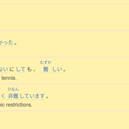
かった
。
むずか
ない
に
して
も
、
難
しい
。
t tennis.
ひなん
しく
非難
しています
。
c restrictions.