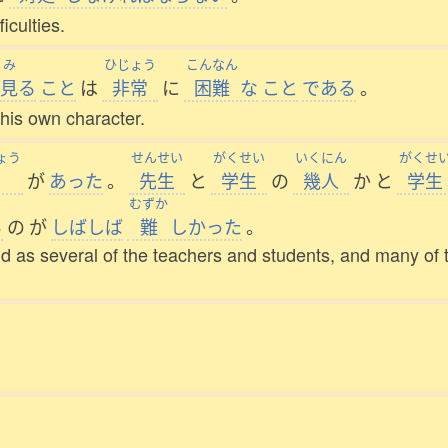
iculties.
み
ひじょう
こんなん
見
る
こと
は
非常
に
困難
な
こと
である
。
t his own character.
ょう
せんせい
がくせい
いくにん
がくせ
が
あった
。
先生
と
学生
の
幾人
か
と
学生
むずか
る
の
が
しばしば
難
しかった
。
as several of the teachers and students, and many of the