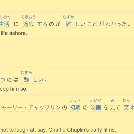
いかつ
てきおう
むずか
生活
に
適応
する
の
が
難
しい
こと
が
わかった
。
life ashore.
むずか
つ
の
は
難
しい
。
keep him so.
しょき
えいが
み
わら
チャーリー・チャップリン
の
初期
の
映画
を
見
て
笑
not to laugh at, say, Charlie Chaplin's early films.