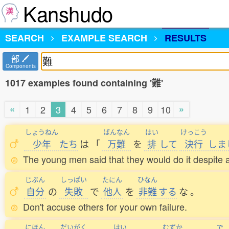
Kanshudo
SEARCH
EXAMPLE SEARCH
RESULTS
部
Components
1017 examples found containing '難'
«
»
1
2
3
4
5
6
7
8
9
10
しょうねん
ばんなん
はい
けっこう
少年
たち
は
「
万難
を
排
して
決行
しま
The young men said that they would do it despite all 
じぶん
しっぱい
たにん
ひなん
自分
の
失敗
で
他人
を
非難
する
な
。
Don't accuse others for your own failure.
にほん
だいがく
はい
むずか
で