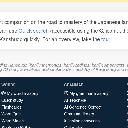
t companion on the road to mastery of the Japanese lang
 can use
Quick search
(accessible using the
icon at th
n Kanshudo quickly. For an overview, take the
tour
.
ncluding Kanshudo (kanji mnemonics, kanji readings, kanji component
VG (kanji animations and stroke order), and Joy o' Kanji (kanji and r
WORDS
GRAMMAR
My word mastery
My grammar mastery
Quick study
AI TeachMe
Flashcards
AI Sentence Correct
Word Quiz
Grammar library
Word Match
Inflection showcase
Sentence Builder
Quick study