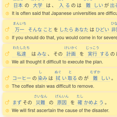
日本
の
大学
は
、
入
る
の
は
難
しい
が
出
It is often said that Japanese universities are diffic
まんいち
ひ
万一
そんな
こと
を
したら
あなた
は
ひどい
非
If you should do that, you would come in for severe
わたしたち
けいかく
じっこう
私達
は
みな
、
その
計画
を
実行
する
の
We all thought it difficult to execute the plan.
し
ぬぐ
と
むずか
コーヒー
の
染
み
は
拭
い
取
る
の
が
難
しい
。
The coffee stain was difficult to remove.
さいなん
げんいん
たし
まず
その
災難
の
原因
を
確
かめよ
う
。
We will first ascertain the cause of the disaster.