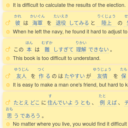
It is difficult to calculate the results of the election.
かれ
かいぐん
たいえき
りくじょう
せ
彼
は
海軍
を
退役
してみる
と
陸上
の
When he left the navy, he found it hard to adjust to 
ほん
むずか
りかい
この
本
は
難
しすぎて
理解
できない
。
This book is too difficult to understand.
ゆうじん
つく
ゆうじょう
たも
友人
を
作
る
の
は
たやすい
が
友情
を
保
It is easy to make a man one's friend, but hard to 
す
たと
たとえ
どこ
に
住
んでいよ
う
とも
、
例
えば
、
おも
思
う
であろう
。
No matter where you live, you would find it difficult 