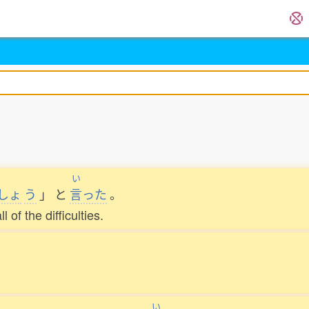
い
しょ
う
」
と
言
った
。
of the difficulties.
い