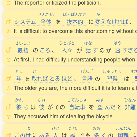
The reporter criticized the politician.
ぜんたい
ばっぽんてき
か
システム
全体
を
抜本的
に
変
えなければ
、
It is difficult to overcome this shortcoming without
さいしょ
ひとびと
はな
はや
最初
の
ころ
、
人々
が
話
す
の
が
速
すぎ
At first, I had difficulty understanding people when
とし
と
げんご
しゅうとく
む
年
を
取
れば
とる
ほど
、
言語
の
習得
は
The older you are, the more difficult it is to learn 
かれ
かれ
じてんしゃ
ぬす
ひなん
彼
ら
は
彼
が
その
自転車
を
盗
んだ
と
非難
They accused him of stealing the bicycle.
よ
ひと
だれ
おお
こんなん
この
世
に
ある
人
は
誰
で
も
多
く
の
困難