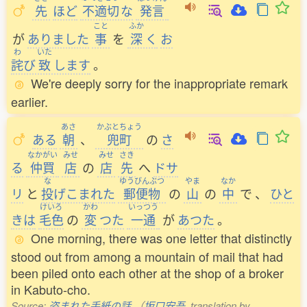
先
ほど
不適切
な
発言
こと
ふか
が
ありました
事
を
深
く
お
わ
いた
詫
び
致
します
。
We're deeply sorry for the inappropriate remark
earlier.
あさ
かぶとちょう
ある
朝
、
兜町
の
さ
なかがい
みせ
みせ
さき
る
仲買
店
の
店
先
へ
ドサ
な
ゆうびんぶつ
やま
なか
リ
と
投
げこまれた
郵便物
の
山
の
中
で
、
ひと
けいろ
かわ
いっつう
きは
毛色
の
変
つた
一通
が
あつた
。
One morning, there was one letter that distinctly
stood out from among a mountain of mail that had
been piled onto each other at the shop of a broker
in Kabuto-cho.
Source:
盗まれた手紙の話
（
坂口安吾
, translation by