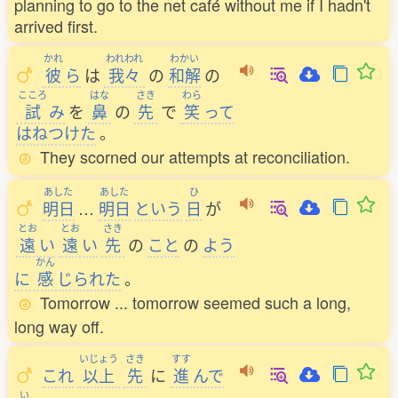
planning to go to the net café without me if I hadn't
arrived first.
かれ
われわれ
わかい
彼
ら
は
我々
の
和解
の
こころ
はな
さき
わら
試
み
を
鼻
の
先
で
笑
って
はねつけた
。
They scorned our attempts at reconciliation.
あした
あした
ひ
明日
…
明日
という
日
が
とお
とお
さき
遠
い
遠
い
先
の
こと
の
よう
かん
に
感
じられた
。
Tomorrow ... tomorrow seemed such a long,
long way off.
いじょう
さき
すす
これ
以上
先
に
進
んで
い