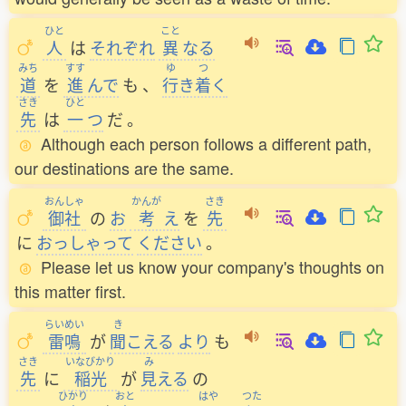
ひと
こと
人
は
それぞれ
異
なる
みち
すす
ゆ
つ
道
を
進
んで
も
、
行
き
着
く
さき
ひと
先
は
一
つ
だ
。
Although each person follows a different path,
our destinations are the same.
おんしゃ
かんが
さき
御社
の
お
考
え
を
先
に
おっしゃって
ください
。
Please let us know your company's thoughts on
this matter first.
らいめい
き
雷鳴
が
聞
こえる
より
も
さき
いなびかり
み
先
に
稲光
が
見
える
の
ひかり
おと
はや
つた