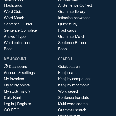
Flashcards
AI Sentence Correct
Word Quiz
Grammar library
Word Match
Inflection showcase
Sentence Builder
Quick study
Sentence Complete
Flashcards
Answer Type
Grammar Match
Word collections
Sentence Builder
Boost
Boost
MY ACCOUNT
SEARCH
Dashboard
Quick search
Account & settings
Kanji search
My favorites
Kanji by component
My study points
Kanji by mnemonic
My study history
Word search
Daily Kanji
Sentence translate
Log in
|
Register
Multi-word search
GO PRO
Grammar search
Name search