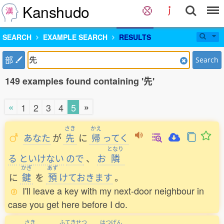
Kanshudo
SEARCH
EXAMPLE SEARCH
RESULTS
部
Search
149 examples found containing '先'
«
»
1
2
3
4
5
さき
かえ
あなた
が
先
に
帰
ってく
となり
る
といけない
ので
、
お
隣
かぎ
あず
に
鍵
を
預
けておきます
。
I'll leave a key with my next-door neighbour in
case you get here before I do.
さき
ふてきせつ
はつげん