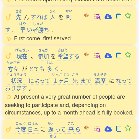
さき
ひと
せい
先
ん
すれば
人
を
制
はや
しゃが
す
、
早
い
者勝
ち
。
First come, first served.
げんざい
さんか
きぼう
現在
、
参加
を
希望
する
かたがた
おお
方々
が
とても
多
く
、
じょうきょう
いっかげつ
さき
まんせき
状況
によって
１ヶ月
先
まで
満席
に
なって
おります
。
At present a very great number of people are
seeking to participate and, depending on
circumstances, up to a month ahead is fully booked.
こんど
にほん
かえ
きた
今度
日本
に
返
って
来
ら
さき