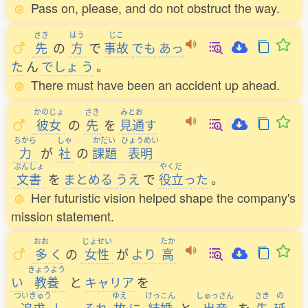
Pass on, please, and do not obstruct the way.
さき
ほう
じこ
先
の
方
で
事故
でも
あっ
た
ん
でしょ
う
。
There must have been an accident up ahead.
かのじょ
さき
みとお
彼女
の
先
を
見通
す
ちから
しゃ
かだい
ひょうめい
力
が
社
の
課題
表明
ぶんしょ
やくだ
文書
を
まとめる
うえ
で
役立
った
。
Her futuristic vision helped shape the company's
mission statement.
おお
じょせい
たか
多
く
の
女性
が
より
高
きょうよう
い
教養
と
キャリア
を
ついきゅう
ゆえ
けっこん
しゅっさん
さき
の