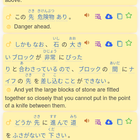
さき
きけんぶつ
この
先
危険物
あり
。
Danger ahead.
いし
おお
しかも
なお
、
石
の
大
き
ひじょう
い
ブロック
が
非常
に
ぴった
あ
あいだ
り
と
合
わさっている
ので
、
ブロック
の
間
に
ナ
さき
さ
こ
イフ
の
先
を
差
し
込
む
こと
が
できない
。
And yet the large blocks of stone are fitted
together so closely that you cannot put in the point
of a knife between them.
さき
すす
みち
どうか
先
に
進
んで
道
くだ
を
ふさがないで
下
さい
。