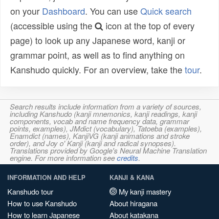
on your
Dashboard
. You can use
Quick search
(accessible using the
icon at the top of every
page) to look up any Japanese word, kanji or
grammar point, as well as to find anything on
Kanshudo quickly. For an overview, take the
tour
.
Search results include information from a variety of sources,
including Kanshudo (kanji mnemonics, kanji readings, kanji
components, vocab and name frequency data, grammar
points, examples), JMdict (vocabulary), Tatoeba (examples),
Enamdict (names), KanjiVG (kanji animations and stroke
order), and Joy o' Kanji (kanji and radical synopses).
Translations provided by Google's Neural Machine Translation
engine. For more information see
credits
.
INFORMATION AND HELP
KANJI & KANA
Kanshudo tour
My kanji mastery
How to use Kanshudo
About hiragana
How to learn Japanese
About katakana