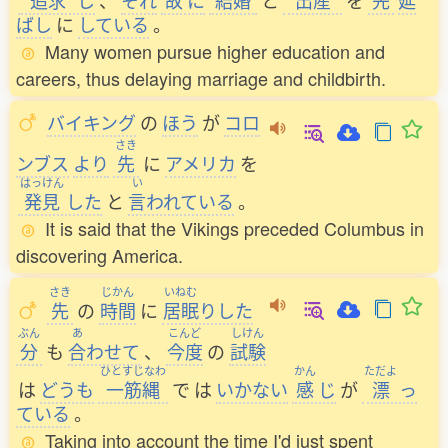
追求
し
、
それ
故
に
結婚
と
出産
を
先
延
ばし
に
している
。
Many women pursue higher education and
careers, thus delaying marriage and childbirth.
バイキング
の
ほう
が
コロ
さき
ンブス
より
先
に
アメリカ
を
はっけん
い
発見
した
と
言
われている
。
It is said that the Vikings preceded Columbus in
discovering America.
さき
じかん
いねむ
先
の
時間
に
居眠
りした
ぶん
あ
こんど
しけん
分
も
合
わせて
、
今度
の
試験
ひとすじなわ
かん
ただよ
は
どうも
一筋縄
で
は
いかない
感
じ
が
漂
っ
ている
。
Taking into account the time I'd just spent