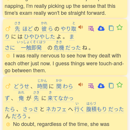
napping, I'm really picking up the sense that this
time's exam really won't be straight forward.
さき
かれ
と
先
ほど
の
彼
ら
の
やり
取
り
に
は
ひやひやした
よ
。
ま
いっしょくそくはつ
きき
さに
一触即発
の
危機
だった
ね
。
I was really nervous to see how they dealt with
each other just now. I guess things were touch-and-
go between them.
じかん
かか
どうせ
、
時間
に
関
わら
おれ
さき
き
ず
、
俺
が
先
に
来
てなかっ
い
はらづ
たら
、
さっさ
と
ネカフェ
へ
行
く
腹積
もり
だった
ん
だろう
。
No doubt, regardless of the time, she was