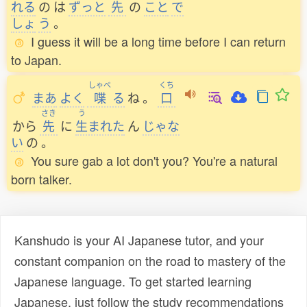
れる
の
は
ずっと
先
の
こと
で
しょ
う
。
I guess it will be a long time before I can return
to Japan.
しゃべ
くち
まあ
よく
喋
る
ね
。
口
さき
う
から
先
に
生
まれた
ん
じゃな
い
の
。
You sure gab a lot don't you? You're a natural
born talker.
Kanshudo is your AI Japanese tutor, and your
constant companion on the road to mastery of the
Japanese language. To get started learning
Japanese, just follow the study recommendations