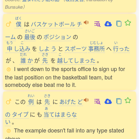
Bunsuke）
ぼく
僕
は
バスケットボール
チ
さいご
ーム
の
最後
の
ポジション
の
もう
こ
じむしょ
い
申
し
込
み
を
しよ
う
と
スポーツ
事務所
へ
行
った
だれ
さき
こ
が
、
誰
か
が
先
を
越
してしまった
。
I went down to the sports office to sign up for
the last position on the basketball team, but
somebody else beat me to it.
れい
さき
この
例
は
先
に
あげた
ど
あ
の
タイプ
に
も
当
てはまらな
い
。
The example doesn't fall into any type stated
above.