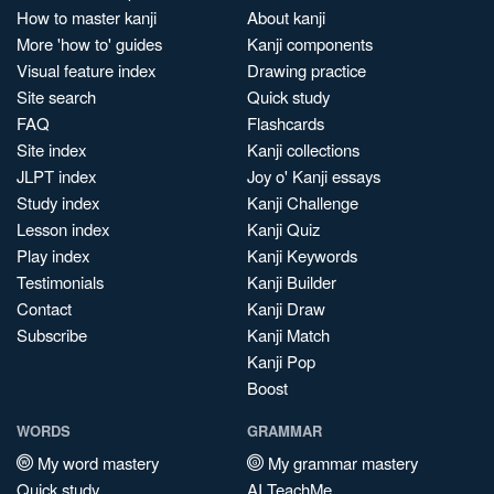
How to master kanji
About kanji
More 'how to' guides
Kanji components
Visual feature index
Drawing practice
Site search
Quick study
FAQ
Flashcards
Site index
Kanji collections
JLPT index
Joy o' Kanji essays
Study index
Kanji Challenge
Lesson index
Kanji Quiz
Play index
Kanji Keywords
Testimonials
Kanji Builder
Contact
Kanji Draw
Subscribe
Kanji Match
Kanji Pop
Boost
WORDS
GRAMMAR
My word mastery
My grammar mastery
Quick study
AI TeachMe