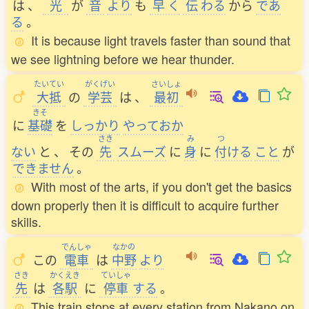
は
、
光
が
音
より
も
早
く
伝
わる
から
であ
る
。
It is because light travels faster than sound that
we see lightning before we hear thunder.
たいてい
がくげい
さいしょ
大抵
の
学芸
は
、
最初
きそ
に
基礎
を
しっかり
やっておか
さき
み
つ
ない
と
、
その
先
スムーズ
に
身
に
付
ける
こと
が
できません
。
With most of the arts, if you don't get the basics
down properly then it is difficult to acquire further
skills.
でんしゃ
なかの
この
電車
は
中野
より
さき
かくえき
ていしゃ
先
は
各駅
に
停車
する
。
This train stops at every station from Nakano on.