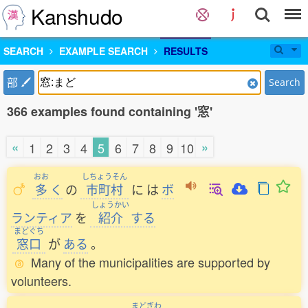
Kanshudo
SEARCH
EXAMPLE SEARCH
RESULTS
部
Search
366 examples found containing '窓'
«
»
1
2
3
4
5
6
7
8
9
10
おお
しちょうそん
多
く
の
市町村
に
は
ボ
しょうかい
ランティア
を
紹介
する
まどぐち
窓口
が
ある
。
Many of the municipalities are supported by
volunteers.
まどぎわ