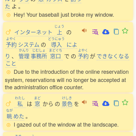
た
よ
。
Hey! Your baseball just broke my window.
じょう
インターネット
上
の
よやく
どうにゅう
予約
システム
の
導入
によ
かんり
じむしょ
まどぐち
よやく
り
、
管理
事務所
窓口
で
の
予約
が
できなくなる
こと
Due to the introduction of the online reservation
system, reservations will no longer be accepted at
the administration office counter.
わたし
まど
けしき
私
は
窓
から
の
景色
を
なが
眺
めた
。
I gazed out of the window at the landscape.