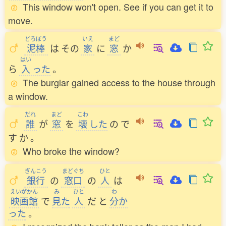
This window won't open. See if you can get it to
move.
どろぼう
いえ
まど
泥棒
は
その
家
に
窓
か
はい
ら
入
った
。
The burglar gained access to the house through
a window.
だれ
まど
こわ
誰
が
窓
を
壊
した
の
で
す
か
。
Who broke the window?
ぎんこう
まどぐち
ひと
銀行
の
窓口
の
人
は
えいがかん
み
ひと
わ
映画館
で
見
た
人
だ
と
分
か
った
。