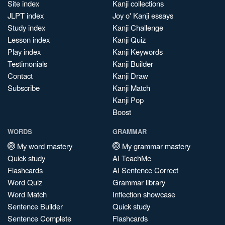
Site index
Kanji collections
JLPT index
Joy o' Kanji essays
Study index
Kanji Challenge
Lesson index
Kanji Quiz
Play index
Kanji Keywords
Testimonials
Kanji Builder
Contact
Kanji Draw
Subscribe
Kanji Match
Kanji Pop
Boost
WORDS
GRAMMAR
My word mastery
My grammar mastery
Quick study
AI TeachMe
Flashcards
AI Sentence Correct
Word Quiz
Grammar library
Word Match
Inflection showcase
Sentence Builder
Quick study
Sentence Complete
Flashcards