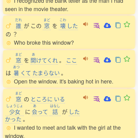
I recognized the bank teller as the man I had
seen in the movie theater.
だれ
まど
こわ
誰
が
この
窓
を
壊
した
の
？
Who broke this window?
まど
あ
窓
を
開
けてくれ
。
ここ
あつ
は
暑
くて
たまらない
。
Open the window. It's baking hot in here.
まど
窓
の
ところに
いる
しょうじょ
あ
はなし
少女
に
会
って
話
が
した
かった
。
I wanted to meet and talk with the girl at the
window.