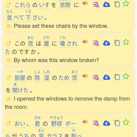
これら
の
いす
を
窓際
に
なら
くだ
並
べて
下
さい
。
Please set these chairs by the window.
まど
だれ
こわ
この
窓
は
誰
に
壊
され
た
の
です
か
。
By whom was this window broken?
へや
じょ
しめ
まど
部屋
の
除
湿
の
ため
窓
あ
を
開
けた
。
I opened the windows to remove the damp from
the room.
きみ
やきゅう
おい
、
君
の
野球
ボー
まど
わ
ル
が
うち
の
窓
ガラス
を
割
っ