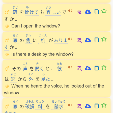
まど
あ
よろ
窓
を
開
けて
も
宜
しい
で
す
か
。
Can I open the window?
まど
がわ
つくえ
窓
の
側
に
机
が
ありま
す
か
。
Is there a desk by the window?
こえ
き
かれ
その
声
を
聞
く
と
、
彼
まど
そと
み
は
窓
から
外
を
見
た
。
When he heard the voice, he looked out of the
window.
まど
はそん
りょう
せいきゅう
窓
の
破損
料
を
請求