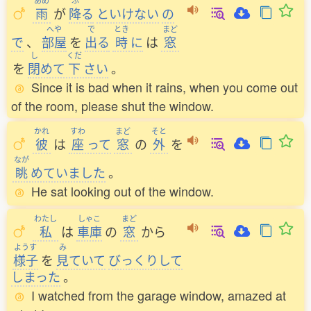
あめ
ふ
雨
が
降
る
といけない
の
へや
で
とき
まど
で
、
部屋
を
出
る
時
に
は
窓
し
くだ
を
閉
めて
下
さい
。
Since it is bad when it rains, when you come out
of the room, please shut the window.
かれ
すわ
まど
そと
彼
は
座
って
窓
の
外
を
なが
眺
めていました
。
He sat looking out of the window.
わたし
しゃこ
まど
私
は
車庫
の
窓
から
ようす
み
様子
を
見
ていて
びっくりして
しまった
。
I watched from the garage window, amazed at