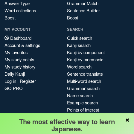
Answer Type
Grammar Match
Word collections
Sentence Builder
Boost
Boost
MY ACCOUNT
SEARCH
Dashboard
Quick search
Account & settings
Kanji search
My favorites
Kanji by component
My study points
Kanji by mnemonic
My study history
Word search
Daily Kanji
Sentence translate
Log in
|
Register
Multi-word search
GO PRO
Grammar search
Name search
Example search
Points of interest
×
Site search
The most effective way to learn
My search history
Japanese.
Search index