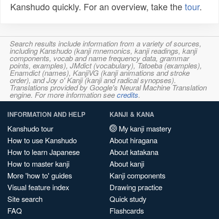
Kanshudo quickly. For an overview, take the
tour
.
Search results include information from a variety of sources,
including Kanshudo (kanji mnemonics, kanji readings, kanji
components, vocab and name frequency data, grammar
points, examples), JMdict (vocabulary), Tatoeba (examples),
Enamdict (names), KanjiVG (kanji animations and stroke
order), and Joy o' Kanji (kanji and radical synopses).
Translations provided by Google's Neural Machine Translation
engine. For more information see
credits
.
INFORMATION AND HELP
KANJI & KANA
Kanshudo tour
My kanji mastery
How to use Kanshudo
About hiragana
How to learn Japanese
About katakana
How to master kanji
About kanji
More 'how to' guides
Kanji components
Visual feature index
Drawing practice
Site search
Quick study
FAQ
Flashcards