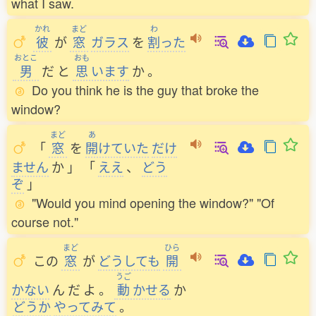
what I saw.
かれ
まど
わ
彼
が
窓
ガラス
を
割
った
おとこ
おも
男
だ
と
思
います
か
。
Do you think he is the guy that broke the
window?
まど
あ
「
窓
を
開
けていた
だけ
ません
か
」
「
ええ
、
どう
ぞ
」
"Would you mind opening the window?" "Of
course not."
まど
ひら
この
窓
が
どうしても
開
うご
かない
ん
だ
よ
。
動
かせる
か
どうか
やってみて
。