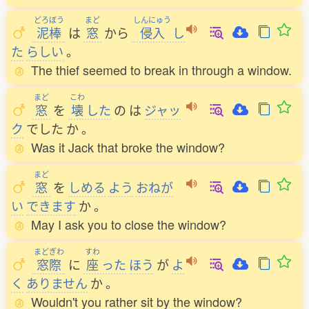
どろぼう
まど
しんにゅう
泥棒
は
窓
から
侵入
し
た
らしい
。
The thief seemed to break in through a window.
まど
こわ
窓
を
壊
した
の
は
ジャッ
ク
でした
か
。
Was it Jack that broke the window?
まど
窓
を
しめる
よう
おねが
い
できます
か
。
May I ask you to close the window?
まどぎわ
すわ
窓際
に
座
った
ほう
が
よ
く
ありません
か
。
Wouldn't you rather sit by the window?