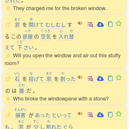
された
。
They charged me for the broken window.
まど
あ
窓
を
開
けて
むしむし
す
へや
くうき
い
か
る
この
部屋
の
空気
を
入
れ
替
くだ
えて
下
さい
。
Will you open the window and air out this stuffy
room?
いし
な
まど
わ
石
を
投
げて
窓
を
割
った
だれ
の
は
誰
だ
。
Who broke the windowpane with a stone?
そんがい
損害
が
あった
といって
まど
すこ
わ
も
、
窓
が
少
し
割
れた
ぐら